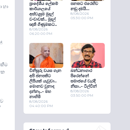
ප්‍රාදේශීය ලේකම්
පනතට එරෙහිව
ා හා
කාර්යාලයේ
නඩු දමයි...
අස්වැසුම මුදල්
8/08/2026
05:30:00 PM
වංචාවක්.. මුදල්
ඥාති ගිණුමකට..
8/08/2026
06:20:00 PM
්
ගකීම
විනිසුරු වයස ගැන
බන්ධනාගාර
්මක
අපි ජනපතිට
පිරෙන්නේ
ලිපියක් යැවුවා..
සමාජයේ වැරදි
මොනව වුනාද
නිසා..- ටිල්වින්
දන්නෑ..- මහ
8/08/2026
03:50:00 PM
නාහිමි
ුව
8/08/2026
04:40:00 PM
/