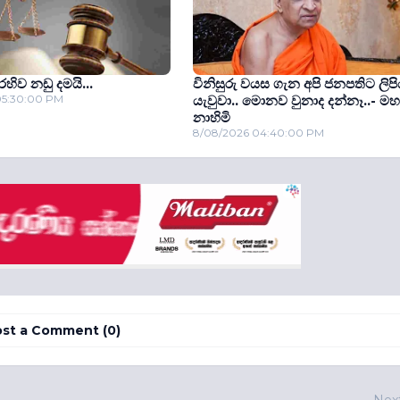
ිව නඩු දමයි...
විනිසුරු වයස ගැන අපි ජනපතිට ලිපි
05:30:00 PM
යැවුවා.. මොනව වුනාද දන්නෑ..- මහ
නාහිමි
8/08/2026 04:40:00 PM
st a Comment (0)