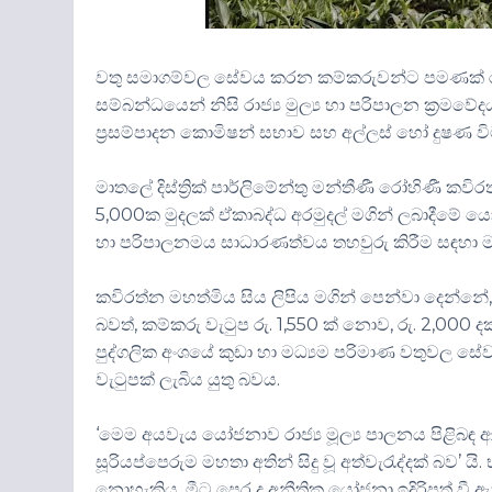
වතු සමාගම්වල සේවය කරන කම්කරුවන්ට පමණක් රජයේ
සම්බන්ධයෙන් නිසි රාජ්‍ය මුල්‍ය හා පරිපාලන ක්‍රම
ප්‍රසම්පාදන කොමිෂන් සභාව සහ අල්ලස් හෝ දුෂණ ව
මාතලේ දිස්ත්‍රික් පාර්ලිමේන්තු මන්තීණී රෝහිණී කව
5,000ක මුදලක් ඒකාබද්ධ අරමුදල් මගින් ලබාදීමේ 
හා පරිපාලනමය සාධාරණත්වය තහවුරු කිරීම සඳහා ම
කවිරත්න මහත්මිය සිය ලිපිය මගින් පෙන්වා දෙන්නේ
බවත්, කම්කරු වැටුප රු. 1,550 ක් නොව, රු. 2,000 දක්
පුද්ගලික අංශයේ කුඩා හා මධ්‍යම පරිමාණ වතුවල 
වැටුපක් ලැබිය යුතු බවය.
‘මෙම අයවැය යෝජනාව රාජ්‍ය මූල්‍ය පාලනය පිළිබඳ 
සූරියප්පෙරුම මහතා අතින් සිදු වූ අත්වැරැද්දක් බව’ යි
නොහැකිය. මීට පෙර ද අනීතික යෝජනා ඉදිරිපත් වී ඇතත