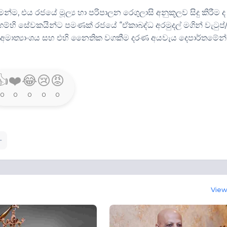
ෙන්ම, එය රජයේ මූල්‍ය හා පරිපාලන රෙගුලාසි අනුකූලව සිදු කිරීම ද
සමාගම්හි සේවකයින්ට පමණක් රජයේ “ඒකාබද්ධ අරමුදල් මගින් වැටුප්
් අමාත්‍යාංශය සහ එහි නෛතික වගකීම දරණ අයවැය දෙපාර්තමේන්
👍
❤️
😂
😢
😡
0
0
0
0
0
View 