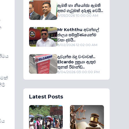
ඇමති හා නියෝජ්‍ය ඇමති
අතර ගැටුමක් දරුණු වෙයි..
8/05/2026 10:00:00 AM
ම
ක
Mr Koththu අවන්හල්
ජාලය සම්පූර්ණයෙන්ම
වසා දමයි..
8/02/2026 12:02:00 AM
තිමය
දැවැන්ත බදු වංචාවක්..
Elcardo පුත‍්‍රයා ඇතුළු
තුනක් රිමාන්ඩ්..
8/04/2026 03:00:00 PM
ීමක්
ිමි
Latest Posts
විය