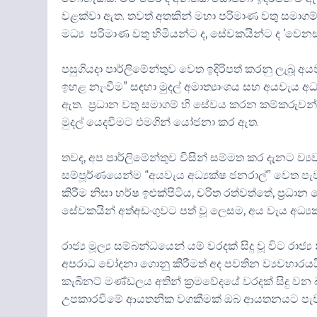
වළක්වා ඇත. තවත් අතකින් මහා පරිමාණ වතු සමාගම
මධ්‍ය පරිමාණ වතු හිමියන්ට ද, සේවකයින්ට ද ‘වෙන
පසුගියදා පාර්ලිමේන්තුව වෙත ඉදිරිපත් කරනු ලැබූ
ඉහළ නැංවීම” සඳහා මුදල් අමාත්‍යාංශය සහ අයවැය අධ්
ඇත. ප්‍රධාන වතු සමාගම් හි සේවය කරන කම්කරුවන
මුදල් යෙදවීමට එමගින් යෝජනා කර ඇත.
තවද, අප පාර්ලිමේන්තුව විසින් සම්මත කර දැනට ව
සම්පූර්ණයෙන්ම “අයවැය අධ්‍යක්ෂ ජනරාල්” වෙත පැව
කිරීම නිසා හර්ෂ ඉළුක්පිටිය, චරිත රත්වත්තේ, ප්‍රධ
සේවකයින් අත්අඩංගුවට පත් වූ ලෙසම, අය වැය අධ්‍යක
රාජ්‍ය මූල්‍ය සම්බන්ධයෙන් යම් වරදක් සිදු වූ විට රා
අපරාධ චෝදනා ගොනු කිරීමත් අද පවතින ව්‍යවහාරයයි.
කැබිනට් මණ්ඩලය අතින් ක්‍රමවේදයේ වරදක් සිදු ව
උපකාරවීමේ ආයතනික වගකීමක් ඔබ ආයතනයට පැවරෙ