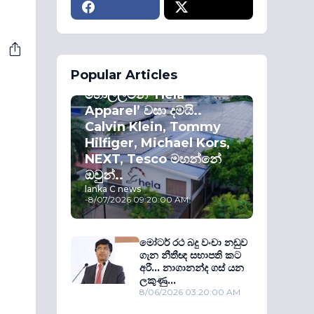
ECONOMY
Popular Articles
කොළඹ කොටස්
හොල්ලමින් ‘Hela
Apparel’ වසා දමයි..
Calvin Klein, Tommy
Hilfiger, Michael Kors,
NEXT, Tesco මහන්නේ
ඔවුන්..
lanka C news
-
8/07/2026 09:20:00 AM
මෝටර් රථ බදු වංචා නඩුව
ගැන නීතීඥ සභාපති කට
අරී... නාගානන්ද ගස් යන
ලකුණු...
8/06/2026 03:20:00 AM