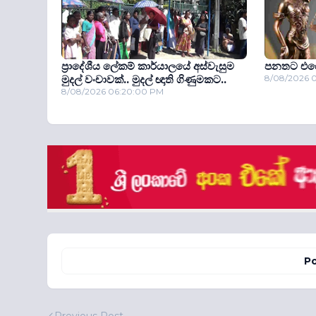
ප්‍රාදේශීය ලේකම් කාර්යාලයේ අස්වැසුම
පනතට එරෙහ
මුදල් වංචාවක්.. මුදල් ඥාති ගිණුමකට..
8/08/2026 
8/08/2026 06:20:00 PM
Po