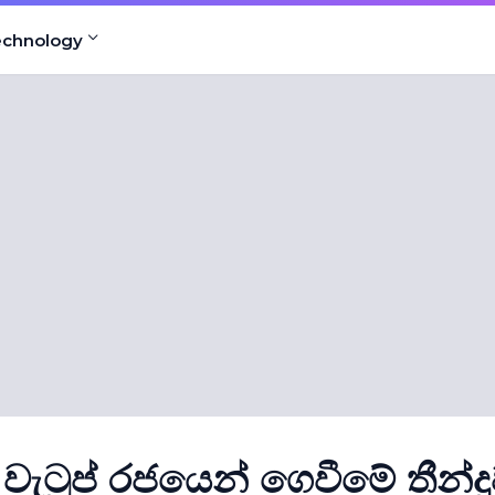
echnology
ැටුප් රජයෙන් ගෙවීමේ තීන්ද