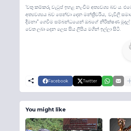
‘වතු කම්කරු වැටුප් ඉහළ නැංවීම අත්‍යවශ්‍ය බව ය. එම
අත්‍යවශ්‍යය බව පෙන්වා දෙන මන්ත්‍රීවරිය, වැවිලි 
දීමනා” ගෙවීම සම්බන්ධයෙන් ඔබගේ නිරීක්ෂණ මුදල
වෙත ලබා දෙන ලෙස සිය ලිපිය මගින් ඉල්ලා සිටී.
Facebook
Twitter
You might like