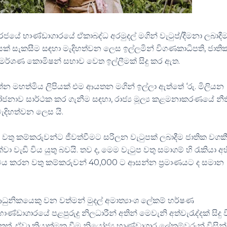
 භාණ්ඩාගාරයේ ඒකාබද්ධ අරමුදල් මගින් වැටුප්/දීමනා ලබාදී
වේදයක් සැකසීම සඳහා මැදිහත්වන ලෙස ඉල්ලමින් විගණකාධිපති, ජාති
ිමර්ශණ කොමිෂන් සභාව වෙත ඉල්ලීමක් සිදු කර ඇත.
ිරත්න මහත්මිය ලිපියක් එම ආයතන මගින් ඉල්ලා ඇත්තේ ‘රු. මිලියන
යෝජනාව සාර්ථක කර ගැනීම සඳහා, රාජ්‍ය මූල්‍ය කළමනාකරණයේ නී
ැදිහත්වන ලෙස යි.
, වතු කම්කරුවන්ට ජීවත්වීමට සරිලන වැටුපක් ලබාදීම ජාතික වගක
වා වැඩි විය යුතු බවයි. තව ද, මෙම වැටුප වතු සමාගම් හි රැකියා අහ
සේවය කරන වතු කම්කරුවන් 40,000 ට ආසන්න ප්‍රමාණයට ද සමාන
ආධුනිකයෙකු වන වත්මන් මුදල් අමාත්‍යාංශ ලේකම් හර්ෂණ
. භාණ්ඩාගාරයේ පළපුරුදු නිලධාරීන් අතින් මෙවැනි අත්වැරැද්දක් සිදු 
්, ඒවා ක්‍රියාත්මක වීම නියෝජ්‍ය භාණ්ඩාගාර ලේකම්වරුන් විසින්