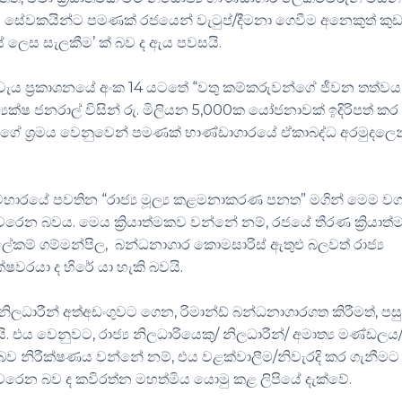
් සේවකයින්ට පමණක් රජයෙන් වැටුප්/දීමනා ගෙවීම අනෙකුත් කුඩ
ස් ලෙස සැලකීම’ ක් බව ද ඇය පවසයි.
 අයවැය ප්‍රකාශනයේ අංක 14 යටතේ “වතු කම්කරුවන්ගේ ජීවන තත්වය
‍යක්ෂ ජනරාල් විසින් රු. මිලියන 5,000ක යෝජනාවක් ඉදිරිපත් කර
්ගේ ශ්‍රමය වෙනුවෙන් පමණක් භාණ්ඩාගාරයේ ඒකාබද්ධ අරමුදලෙන
්‍යවහාරයේ පවතින “රාජ්‍ය මූල්‍ය කළමනාකරණ පනත” මගින් මෙම ව
රෙන බවය. මෙය ක්‍රියාත්මකව වන්නේ නම්, රජයේ තීරණ ක්‍රියාත
ාන ලේකම් ගම්මන්පිල, බන්ධනාගාර කොමසාරිස් ඇතුළු බලවත් රාජ්‍ය
්ෂවරයා ද හිරේ යා හැකි බවයි.
ජ්‍ය නිලධාරීන් අත්අඩංගුවට ගෙන, රිමාන්ඩ් බන්ධනාගාරගත කිරීමත්, පස
 එය වෙනුවට, රාජ්‍ය නිලධාරියෙකු/ නිලධාරීන්/ අමාත්‍ය මණ්ඩලය
න බව නිරීක්ෂණය වන්නේ නම්, එය වළක්වාලීම/නිවැරදි කර ගැනීමට
න බව ද කවිරත්න මහත්මිය යොමු කළ ලිපියේ දැක්වේ.