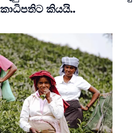
කාධිපතිට කියයි..