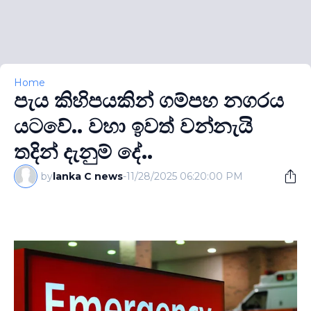
Home
පැය කිහිපයකින් ගම්පහ නගරය
යටවේ.. වහා ඉවත් වන්නැයි
තදින් දැනුම් දේ..
by
lanka C news
-
11/28/2025 06:20:00 PM