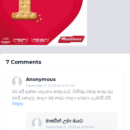
7 Comments
Anonymous
December 9, 2025 at 6:47 AM
ඔව් අපි දැක්කා පාලනය කරපු හැටි. මිනිස්සු එකතු කරපු බඩු
මඟදී කොල්ල කාලා රතු තරුව ගහලා බෙදුවා. ලැජ්ජයි ඕයි.
Reply
මාතරින් උමා ඔයට
December 9, 2025 at 6:53 AM