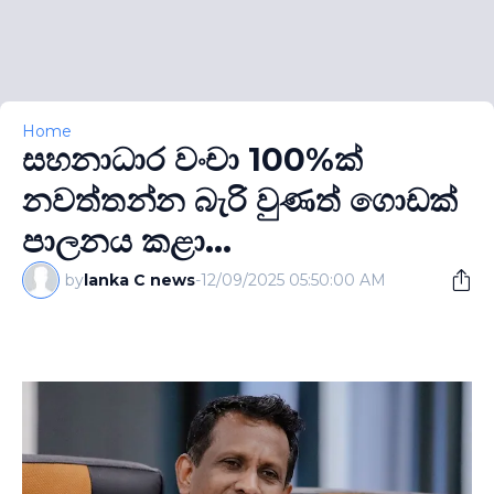
Home
සහනාධාර වංචා 100%ක්
නවත්තන්න බැරි වුණත් ගොඩක්
පාලනය කළා...
by
lanka C news
-
12/09/2025 05:50:00 AM