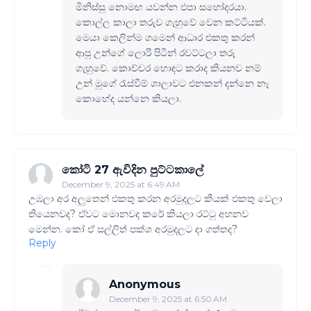
මිනිස්සු නොමඟ යවන්න එපා සහෝදරයා.
කොල්ල කාලා තරුව ගැහුවේ වෙන කට්ටියක්.
මෙයා කෙලින්ම ගමෙන් ආධාර එකතු කරන්
ආපු උන්ගේ ලොරි පිටින් රවට්ටලා තරු
ගැහුවේ. කොච්චර හොඳට කරාද කියනව නම්
උන් මුගේ ‍රැස්වීම් ශාලාවට එනකන් දන්නෙ නෑ
කොහේද යන්නෙ කියලා.
කෝටි 27 ඇවිදින පුට්ටකාලේ
December 9, 2025 at 6:49 AM
උඹලා අර අලුතෙන් එකතු කරන අරමුදලට කීයක් එකතු වෙලා
තියෙනවද? ඒවට මොනවද කරේ කියලා රට්‍ටු අහනව
මෙන්න. කෝ ඒ සල්ලිත් පක්ශ අරමුදලට දා ගත්තද?
Reply
Anonymous
December 9, 2025 at 6:50 AM