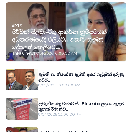
ARTS
මර්වින් සිල්වා-රිතු ආකර්ෂා හුටපටයක්
අධිකරණයේදී එලියට.. කෝටි ගණන්
දේපලත් හෙලිවේ...
lanka C news
-
7/31/2026 10:00:00 AM
ඇමති හා නියෝජ්‍ය ඇමති අතර ගැටුමක් දරුණු
වෙයි..
8/05/2026 10:00:00 AM
දැවැන්ත බදු වංචාවක්.. Elcardo පුත‍්‍රයා ඇතුළු
තුනක් රිමාන්ඩ්..
8/04/2026 03:00:00 PM