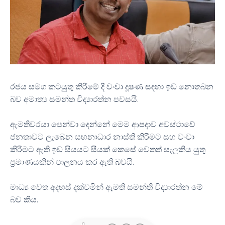
රජය සමග කටයුතු කිරීමේ දී වංචා දූෂණ සඳහා ඉඩ නොතබන
බව අමාත්‍ය සමන්ත විද්‍යාරත්න පවසයි.
ඇමතිවරයා පෙන්වා දෙන්නේ මෙම ආපදාව අවස්ථාවේ
ජනතාවට ලැබෙන සහනාධාර නාස්ති කිරීමට සහ වංචා
කිරීමට ඇති ඉඩ සියයට සීයක් කෙසේ වෙතත් සැලකිය යුතු
ප්‍රමාණයකින් පාලනය කර ඇති බවයි.
මාධ්‍ය වෙත අදහස් දක්වමින් ඇමති සමන්ති විද්‍යාරත්න මේ
බව කීය.