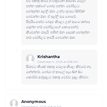
ඒව එකතු කරේ ගංවතුරෙන් අසරණ වෙලා
ඉන්න පක්ශේ ගොඩ ගන්න. ඩෝබිලට
හෝදන්න සල්ලි ඕන. උන්ට දවසට 500ක්
ගෙවන්න ඕන. ඒ සල්ලි ඔය ගොඩේ
සිපයියොන්ට බෙදුව කියලා උන් ආයෙ ඡන්දෙ
දෙන්න නම් ඩෝබිලාගේ කොමෙන්ට්
කියවන්න එපැයි. ඉතින් ඕන දෙයක් හෝදන්න
නම් ඩෝබිලට තමයි ගෙවන්න ඕන.
Krishantha
December 9, 2025 at 6:58 AM
සිරාවට කීයක් එකතු වෙලාද කියල කිව්වේ නෑ
නේන්නම්. ගෝඨා ඒ කාලේ පැය 6න් 6ට
කොවිඩ් අරමුදලට එකතු වෙච්ච මුදල කිව්වා.
Anonymous
December 9, 2025 at 8:21 AM