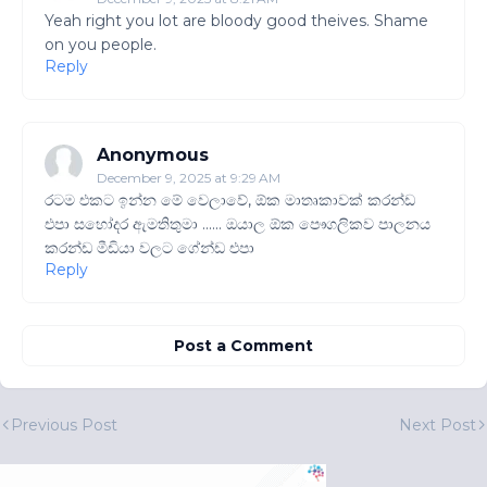
Yeah right you lot are bloody good theives. Shame
on you people.
Reply
Anonymous
December 9, 2025 at 9:29 AM
රටම එකට ඉන්න මේ වෙලාවේ, ඕක මාතෘකාවක් කරන්ඩ
එපා සහෝදර ඇමතිතුමා ...... ඔයාල ඕක පෞගලිකව පාලනය
කරන්ඩ මීඩියා වලට ගේන්ඩ එපා
Reply
Post a Comment
Previous Post
Next Post