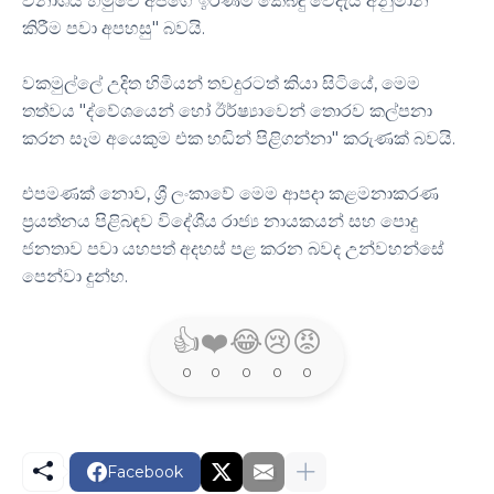
විනාශය හමුවේ අපගේ ඉරණම කෙබඳු වේදැයි අනුමාන
කිරීම පවා අපහසු" බවයි.
වකමුල්ලේ උදිත හිමියන් තවදුරටත් කියා සිටියේ, මෙම
තත්වය "ද්වේශයෙන් හෝ ඊර්ෂ්‍යාවෙන් තොරව කල්පනා
කරන සෑම අයෙකුම එක හඬින් පිළිගන්නා" කරුණක් බවයි.
එපමණක් නොව, ශ්‍රී ලංකාවේ මෙම ආපදා කළමනාකරණ
ප්‍රයත්නය පිළිබඳව විදේශීය රාජ්‍ය නායකයන් සහ පොදු
ජනතාව පවා යහපත් අදහස් පළ කරන බවද උන්වහන්සේ
පෙන්වා දුන්හ.
👍
❤️
😂
😢
😡
0
0
0
0
0
Facebook