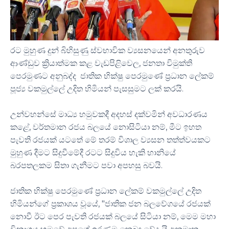
රට මුහුණ දුන් බිහිසුණු ස්වභාවික ව්‍යසනයෙන් අනතුරුව
ආණ්ඩුව ක්‍රියාත්මක කළ වැඩපිළිවෙල, ජනතා විමුක්ති
පෙරමුණට අනුබද්ද ජාතික භික්ෂු පෙරමුණේ ප්‍රධාන ලේකම්
පූජ්‍ය වකමුල්ලේ උදිත හිමියන් පැසසුමට ලක් කරයි.
උන්වහන්සේ මාධ්‍ය හමුවකදී අදහස් දක්වමින් අවධාරණය
කළේ, වර්තමාන රජය බලයේ නොසිටියා නම්, මීට ඉහත
පැවති රජයක් යටතේ මේ තරම් විශාල ව්‍යසන තත්ත්වයකට
මුහුණ දීමට සිදුවීමේදී රටට සිදුවිය හැකි හානියේ
බරපතලකම සිතා ගැනීමට පවා අපහසු බවයි.
ජාතික භික්ෂු පෙරමුණේ ප්‍රධාන ලේකම් වකමුල්ලේ උදිත
හිමියන්ගේ ප්‍රකාශය වූයේ, "ජාතික ජන බලවේගයේ රජයක්
නොවී ඊට පෙර පැවති රජයක් බලයේ සිටියා නම්, මෙම මහා