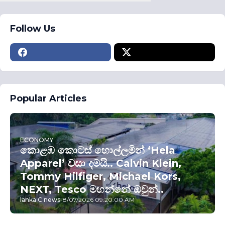
Follow Us
Popular Articles
ECONOMY
කොළඹ කොටස් හොල්ලමින් ‘Hela
Apparel’ වසා දමයි.. Calvin Klein,
Tommy Hilfiger, Michael Kors,
NEXT, Tesco මහන්නේ ඔවුන්..
lanka C news
-
8/07/2026 09:20:00 AM