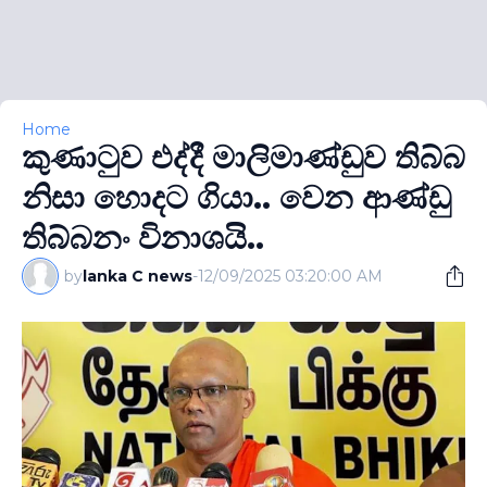
Home
කුණාටුව එද්දී මාලිමාණ්ඩුව තිබ්බ
නිසා හොදට ගියා.. වෙන ආණ්ඩු
තිබ්බනං විනාශයි..
by
lanka C news
-
12/09/2025 03:20:00 AM