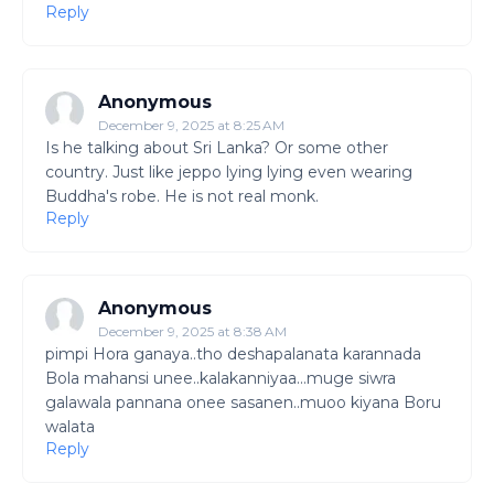
Reply
Anonymous
December 9, 2025 at 8:25 AM
Is he talking about Sri Lanka? Or some other
country. Just like jeppo lying lying even wearing
Buddha's robe. He is not real monk.
Reply
Anonymous
December 9, 2025 at 8:38 AM
pimpi Hora ganaya..tho deshapalanata karannada
Bola mahansi unee..kalakanniyaa...muge siwra
galawala pannana onee sasanen..muoo kiyana Boru
walata
Reply