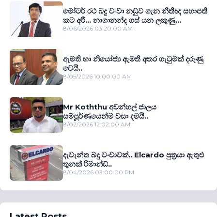
මෝටර් රථ බදු වංචා නඩුව ගැන නීතීඥ සභාපති
කට අරී... නාගානන්ද ගස් යන ලකුණු...
8/06/2026 03:20:00 AM
ඇමති හා නියෝජ්‍ය ඇමති අතර ගැටුමක් දරුණු
වෙයි..
8/05/2026 10:00:00 AM
Mr Koththu අවන්හල් ජාලය
සම්පූර්ණයෙන්ම වසා දමයි..
8/02/2026 12:02:00 AM
දැවැන්ත බදු වංචාවක්.. Elcardo පුත‍්‍රයා ඇතුළු
තුනක් රිමාන්ඩ්..
8/04/2026 03:00:00 PM
Latest Posts