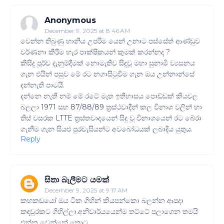
Anonymous
December 9, 2025 at 8:46 AM
වෙන්න තිබුණු හානිය උපරිම යෙන් උනාට පස්සේත් ආණ්ඩුව
වර්ණනා කිරීම හැර පාක්ෂිකයන් කුමක් කරන්නද ?
කිසිදු පූර්ව දැනුම්දීමක් නොමැතිව සිදුවූ මහා සුනාමි ව්‍යසනය
ගැන එයින් පසුව මේ රට නගාසිටුවීම ගැන ඔය උන්නාන්සේ
දන්නැති පාටයි.
දන්නෙ නැති නම් මේ රටේ මෑත ඉතිහාසය පොඩ්ඩක් කියවල
බලලා 1971 සහ 87/88/89 ත්‍රස්ථවාදීන් කල විනාශ වලින් හා
තිස් වසරක LTTE ත්‍රස්තවාදයෙන් සිදු වූ විනාශයෙන් රට බේරා
ගැනීම ගැන සියළු පුරවැසියන්ට අවබෝධයක් ලබාදිය යුතුය.
Reply
සිතා බැලීමට යමක්
December 9, 2025 at 9:17 AM
කහකඩයෝ ඔය ටික ගිහින් කියපන්කො බලන්න ආපදා
කඳවුරකට ගිහිල්ලා.අනිවාර්යයෙන්ම තට්ටේ පලාගෙන තමයි
එන්න වෙන්නේ තොට.