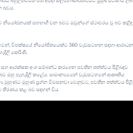
බහුලත්වයත් මත අපදා කල්පනාකාරීත්වයට ප්‍රමුඛ ස්ථානය ලබා
න බවය.
 නියෝජනයක් සහභාගී වන බවට ඔවුන්ගේ ස්ථාවරය වූ බව කළිඳු
ුවෙන්, විපක්ෂයේ නියෝජිතයෙක්ට 360 වැඩසටහන සඳහා ආරාධන
දිලි කෙරිණි
ුන් සහ ආරක්ෂක අංශ සම්බන්ධ කරගෙන පවතින තත්ත්වය පිළිබඳව
කළ බව ඔහු පැහැදිලි කළේය. සාමාන්‍යයෙන් වැඩසටහනේ ආකෘතිය
 මුහුණට මුහුණ ප්‍රශ්න විමසනවා වෙනුවට, පවතින තත්ත්වය පිළ
මට තීරණය කළ බව සඳහන් විය.