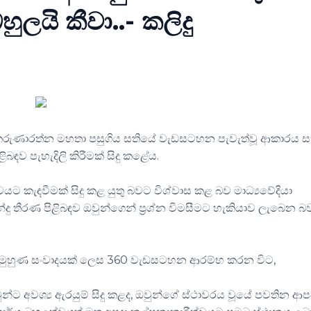
ුලයි කීවා..- කලිදු
ු කරුණාරත්න මහතා පසුගිය සතියේ වැඩසටහන පැවැත්වූ ආකාරය 
ඳව පැහැදිලි කිරීමක් සිදු කළේය.
ට කැඳවීමක් සිදු කළ යුතු බවට විශ්වාස කළ බව මාධ්‍යවේදියා
්දු තීරණ පිළිබඳව ඔවුන්ගෙන් ප්‍රශ්න විමසීමට හැකියාව ලැබෙන 
ණට මුහුණ සංවාදයක් ලෙස 360 වැඩසටහන ආරම්භ කරන විට,
්ට අවශ්‍ය ඇරයුම් සිදු කළද, ඔවුන්ගේ ස්ථාවරය වූයේ පවතින ආප