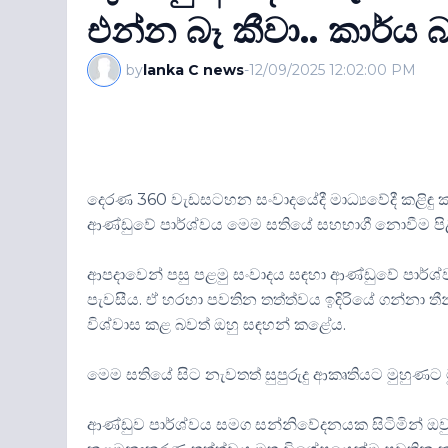
එන්න බෑ කීවා.. කාර්ය බහ
by
lanka C news
-
12/09/2025 12:02:00 PM
දෙරණ 360 වැඩසටහන සංවාදයේදී මාධ්‍යවේදී කළිඳ
ආණ්ඩුවේ පාර්ශ්වය මෙම සතියේ සහභාගී නොවීම පිළිබ
ආපදාවෙන් පසු පළමු සංවාදය සඳහා ආණ්ඩුවේ පාර්ශ්වය
පැවසීය. ඒ හරහා පවතින තත්ත්වය ඉදිරියේ ගන්නා තීන
විශ්වාස කළ බවත් ඔහු සඳහන් කළේය.
මෙම සතියේ සිට නැවතත් සුපුරුදු ආකෘතියට මුහු
ආණ්ඩුව පාර්ශ්වය සමග සන්නිවේදනයක සිටිමින් ඔවුන