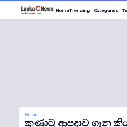
Home
Trending
Categories
T
Home
කුණාටු ආපදාව ගැන කි