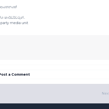
‍ය ආයතනයක්
්ශ කාර්ඩර්වරුන්..
 party media unit
Post a Comment
Nex