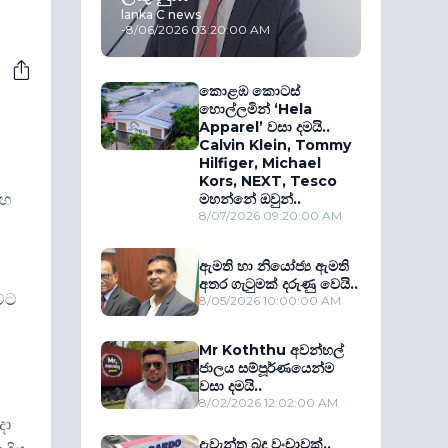
lanka C news
-
8/06/2026 03:20:00 AM
කොළඹ කොටස්
හොල්ලමින් ‘Hela
Apparel’ වසා දමයි..
Calvin Klein, Tommy
Hilfiger, Michael
Kors, NEXT, Tesco
සහ
මහන්නේ ඔවුන්..
8/07/2026 09:20:00 AM
ඇමති හා නියෝජ්‍ය ඇමති
අතර ගැටුමක් දරුණු වෙයි..
බවට
8/05/2026 10:00:00 AM
Mr Koththu අවන්හල්
ජාලය සම්පූර්ණයෙන්ම
වසා දමයි..
8/02/2026 12:02:00 AM
දා
දැවැන්ත බදු වංචාවක්..