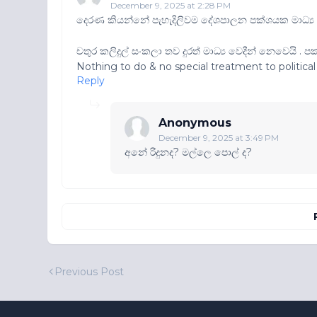
December 9, 2025 at 2:28 PM
දෙරණ කියන්නේ පැහැදිලිවම දේශපාලන පක්ශයක මාධ්
චතුර කලිදුල් සංකලා තව දුරත් මාධ්‍ය වෙදීන් නෙවෙයි . පක
Nothing to do & no special treatment to political
Reply
Anonymous
December 9, 2025 at 3:49 PM
අනේ රිදුනද? මල්ලෙ පොල් ද?
Previous Post