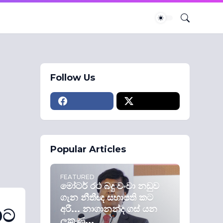
Follow Us
Popular Articles
FEATURED
මෝටර් රථ බදු වංචා නඩුව
ගැන නීතීඥ සභාපති කට
අරී... නාගානන්ද ගස් යන
0ට
ලකුණු...