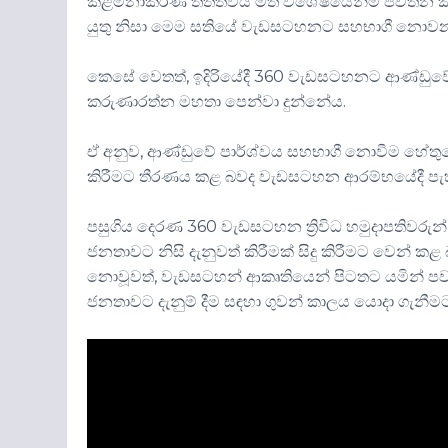
කළමනාකරණ තත්ත්වය මත විශේෂයෙන්ම පවතින කාර්ය 
යුතු නිසා මෙම සතියේ වැඩසටහනට සහභාගී නොව
කෙසේ වෙතත්, ඉදිරියේදී 360 වැඩසටහනට ආණ්ඩුවේ
කරුණාරත්න මහතා පෙන්වා දුන්නේය.
ඒ අනුව, ආණ්ඩුවේ පාර්ශ්වය සහභාගී නොවීම හේත
කිරීමට තීරණය කළ බවද වැඩසටහන ආරම්භයේදී පැහැ
පසුගිය දෙරණ 360 වැඩසටහන ත්‍රිවිධ හමුදාපතිවර
ජනතාවට නිසි දැනුවත් කිරීමක් සිදු කිරීමට වෙන් 
නොවූවත්, වැඩසටහන් ආකෘතියෙන් පිටතට යමින් පවා,
ජනතාවට දැනුම් දීම සඳහා ගුවන් කාලය යොදා ගැනී