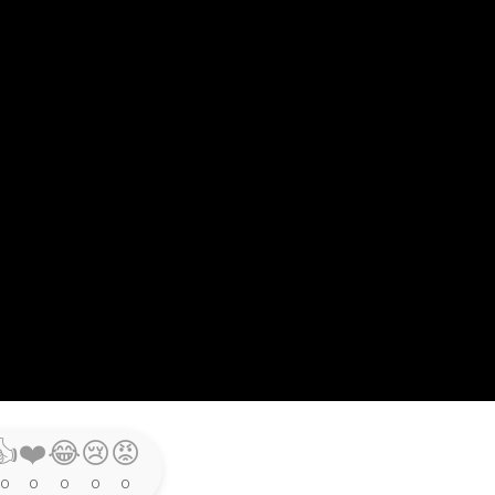
👍
❤️
😂
😢
😡
0
0
0
0
0