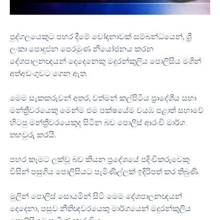
පුද්ගලයෙකුට පහර දීමේ චෝදනාවක් සම්බන්ධයෙන්, ශ්‍රී
ලංකා පොදුජන පෙරමුණ නියෝජනය කරන
දේශපාලනඥයන් දෙදෙනෙකු මදුරන්කුලිය පොලිසිය මගින්
අත්අඩංගුවට ගෙන ඇත.
මෙම සැකකරුවන් අතර, වත්මන් කල්පිටිය ප්‍රාදේශීය සභා
මන්ත්‍රීවරයෙකු මෙන්ම එම පක්ෂයේම වයඹ පළාත් සභාවේ
හිටපු මන්ත්‍රීවරයෙකුද සිටින බව පොලිස් ආරංචි මාර්ග
තහවුරු කරයි.
පහර කෑමට ලක්වූ බව කියන ප්‍රදේශයේ පදිංචිකරුවෙකු
විසින් පසුගිය පොලිසියට පැමිණිල්ලක් ඉදිරිපත් කර තිබුණි.
මුලින් පොලිස් සොයමින් සිටි මෙම දේශපාලනඥයන්
දෙදෙනා, පසුව නීතිඥවරයෙකු මාර්ගයෙන් මදුරන්කුලිය