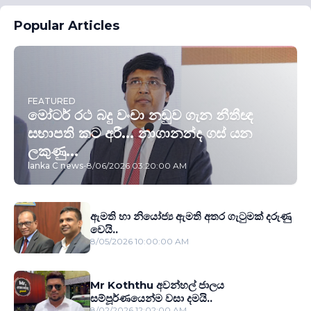
Popular Articles
FEATURED
මෝටර් රථ බදු වංචා නඩුව ගැන නීතීඥ
සභාපති කට අරී... නාගානන්ද ගස් යන
ලකුණු...
lanka C news
-
8/06/2026 03:20:00 AM
ඇමති හා නියෝජ්‍ය ඇමති අතර ගැටුමක් දරුණු
වෙයි..
8/05/2026 10:00:00 AM
Mr Koththu අවන්හල් ජාලය
සම්පූර්ණයෙන්ම වසා දමයි..
8/02/2026 12:02:00 AM