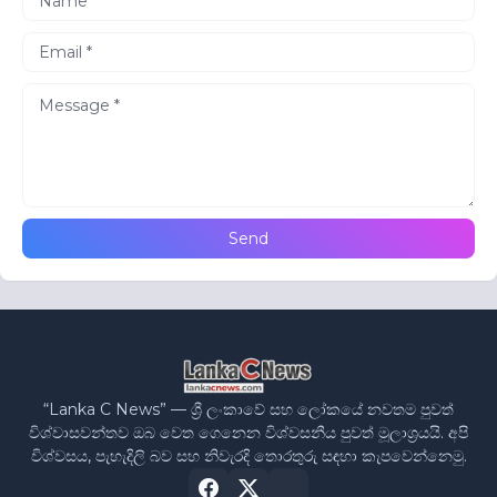
“Lanka C News” — ශ්‍රී ලංකාවේ සහ ලෝකයේ නවතම පුවත්
විශ්වාසවන්තව ඔබ වෙත ගෙනෙන විශ්වසනීය පුවත් මූලාශ්‍රයයි. අපි
විශ්වසය, පැහැදිලි බව සහ නිවැරදි තොරතුරු සඳහා කැපවෙන්නෙමු.