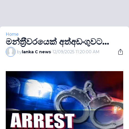
Home
මන්ත‍්‍රීවරයෙක් අත්අඩංගුවට...
by
lanka C news
-
12/09/2025 11:20:00 AM