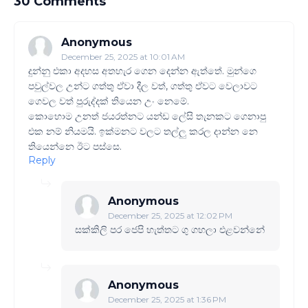
30 Comments
Anonymous
December 25, 2025 at 10:01 AM
දුන්නු එකා අදහස අතහැර ගෙන දෙන්න ඇත්තේ. මුන්ගෙ
පවුල්වල උන්ට ගත්තු ඒවා දීල වත්, ගත්තු ඒවට වෙලාවට
ගෙවල වත් පුරුද්දක් තියෙන උං නෙමේ.
කොහොම උනත් ජයරත්නට යන්ඩ ලේසි තැනකට ගෙනාපු
එක නම් නියමයි. ඉක්මනට වලට තල්ලු කරල දාන්න නෙ
තියෙන්නෙ ඊට පස්සෙ.
Reply
Anonymous
December 25, 2025 at 12:02 PM
සක්කිලි පර ජෙපි හැත්තට ගු ගහලා එළවන්නේ
Anonymous
December 25, 2025 at 1:36 PM