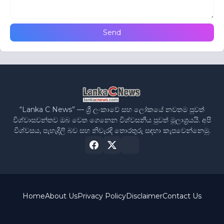
“Lanka C News” — ශ්‍රී ලංකාවේ සහ ලෝකයේ නවතම පුවත්
විශ්වාසවන්තව ඔබ වෙත ගෙනෙන විශ්වසනීය පුවත් මූලාශ්‍රයයි. අපි
විශ්වසය, පැහැදිලි බව සහ නිවැරදි තොරතුරු සඳහා කැපවෙන්නෙමු.
Home
About Us
Privacy Policy
Disclaimer
Contact Us