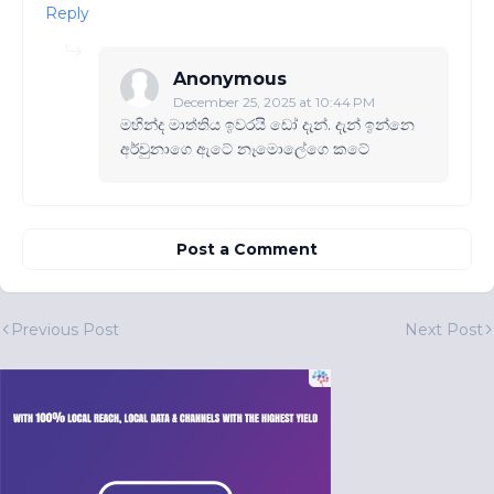
Reply
Anonymous
December 25, 2025 at 10:44 PM
මහින්ද මාත්තිය ඉවරයි ඩෝ දැන්. දැන් ඉන්නෙ
අර්චුනාගෙ ඇටේ නෑමොලේගෙ කටේ
Post a Comment
Previous Post
Next Post