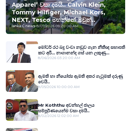
Apparel’ වසා දමයි.. Calvin Klein,
Tommy Hilfiger, Michael Kors,
NEXT, Tesco මහන්නේ ඔවුන්..
lanka C news
-
8/07/2026 09:20:00 AM
මෝටර් රථ බදු වංචා නඩුව ගැන නීතීඥ සභාපති
කට අරී... නාගානන්ද ගස් යන ලකුණු...
8/06/2026 03:20:00 AM
ඇමති හා නියෝජ්‍ය ඇමති අතර ගැටුමක් දරුණු
වෙයි..
8/05/2026 10:00:00 AM
Mr Koththu අවන්හල් ජාලය
සම්පූර්ණයෙන්ම වසා දමයි..
8/02/2026 12:02:00 AM