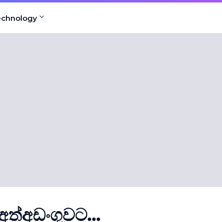
echnology
ත්අඩංගුවට...