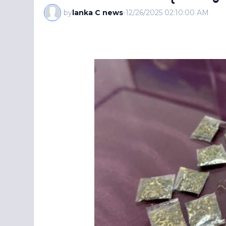
by
lanka C news
-
12/26/2025 02:10:00 AM