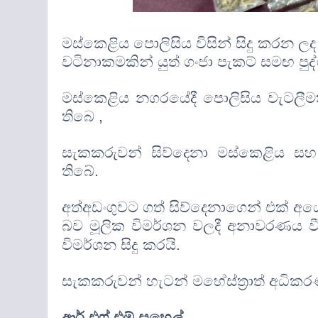
මස්කෙළිය පොලිසිය විසින් සිදු කරන ලද
වටිනාකමකින් යුත් ගංජා පැකට් සමඟ පු
​මස්කෙළිය නගරයේදී
පොලිසිය වැටලීමක
තිබෙ
,
සැකකරුවන් සිව්දෙනා
මස්කෙළිය සහ 
තිබේ.
​අත්අඩංගුවට ගත් සිව්දෙනාගෙන් එක් අ
බව මූලික විමර්ශන වලදී අනාවරණය ව
විමර්ශන සිදු කරයි.
සැකකරුවන් හැටන් මහේස්ත්‍රාත් අධිකර
ආර්.එෆ්.එම්.සුහෙල්