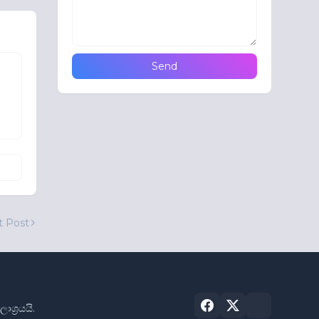
t Post
්‍රයයි.