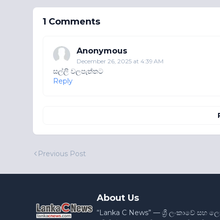
1 Comments
Anonymous
December 26, 2025 at 4:39 AM
සල්ලි වලපැත්තට
Reply
Previous Post
About Us
“Lanka C News” — ශ්‍රී ලංකාවේ සහ ල