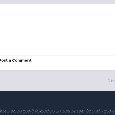
Post a Comment
Nex
ෝකයේ නවතම පුවත් විශ්වාසවන්තව ඔබ වෙත ගෙනෙන විශ්වසනීය පුවත් මූලාශ