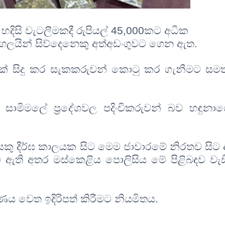
 හදිසි වැටලීමකදී රුපියල් 45,000කට අධික
ද්ගලයින් සිව්දෙනෙකු අත්අඩංගුවට ගෙන ඇත.
් සිදු
කර
සැකකරුවන් කොටු කර ගැනීමට සමත්
සාමිමලේ ප්‍රදේශවල පදිංචිකරුවන් බව හඳුනා
යෙකු දීර්ඝ කාලයක සිට මෙම ජාවාරමේ නිරතව සිට 
ී ඇ
ති අතර මස්කෙළිය ප
ොලිසිය මේ පිළිබඳව වැඩ
ණය වෙත ඉදිරිපත් කිරීමට නියමිතය
.