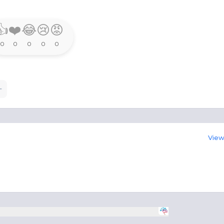
👍
❤️
😂
😢
😡
0
0
0
0
0
View 