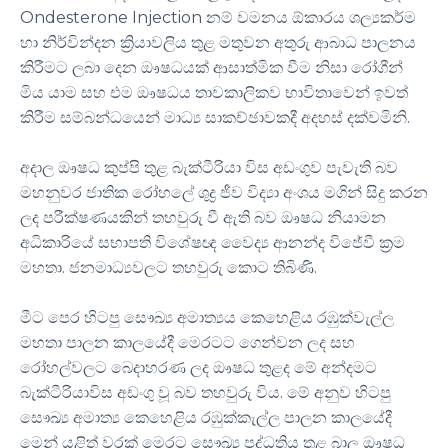
Ondesterone Injection නම් වමනය ඕකාරය ශල්‍යකර්ම
හා නිර්වින්දන ක්‍රියාවලිය තුළ මතුවන අතුරු ආබාධ පාලනය
කිරීමට ලබා දෙන ඖෂධයක් ආසාත්මික වීම නිසා රෝගීන්
මිය යාම සහ එම ඖෂධය තාවකාලිකව භාවිතාවෙන් ඉවත්
කිරීම සම්බන්ධයෙන් මාධ්‍ය සාකච්ඡාවකදී අදහස් දක්වමිනි.
අදාල ඖෂධ කුප්පි තුළ බැක්ටීරියා විස අඩංගුව පැවැති බව
මහනුවර ජාතික රෝහලේ ශුද්‍ර ජීව විද්‍යා අංශය මගින් සිදු කරන
ලද පරීක්ෂණයකින් තහවුරු වී ඇති බව ඖෂධ නියාමන
අධිකාරියේ සභාපති විශේෂඥ වෛද්‍ය ආනන්ද විජේවී ක්‍රම
මහතා. ජනමාධ්‍යවලට තහවුරු කොට තිබිණි.
මීට පෙර හිටපු සෞඛ්‍ය අමාත්‍යය කෙහෙළිය රඹුක්වැල්ල
මහතා පාලන කාලයේදී මෙරටට ගෙන්වන ලද සහ
රෝහල්වලට බෙදාහරණ ලද ඖෂධ තුළද මේ අන්දමට
බැක්ටීරියාවිස අඩංගු වූ බව තහවුරු විය. මේ අනුව හිටපු
සෞඛ්‍ය අමාත්‍ය කෙහෙළිය රඹුක්කැල්ල පාලන කාලයේදී
මෙන් යළිත් වරක් මෙරට සෞඛ්‍ය පද්ධතිය තුළ බාල ඖෂධ