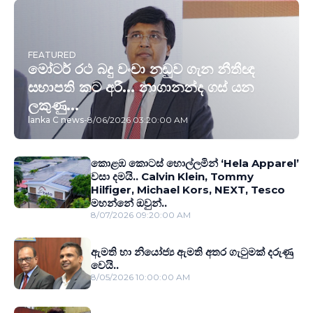
FEATURED
මෝටර් රථ බදු වංචා නඩුව ගැන නීතීඥ
සභාපති කට අරී... නාගානන්ද ගස් යන
ලකුණු...
lanka C news
-
8/06/2026 03:20:00 AM
කොළඹ කොටස් හොල්ලමින් ‘Hela Apparel’
වසා දමයි.. Calvin Klein, Tommy
Hilfiger, Michael Kors, NEXT, Tesco
මහන්නේ ඔවුන්..
8/07/2026 09:20:00 AM
ඇමති හා නියෝජ්‍ය ඇමති අතර ගැටුමක් දරුණු
වෙයි..
8/05/2026 10:00:00 AM