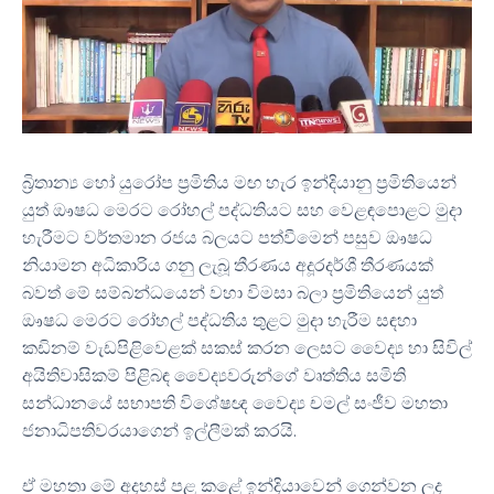
බ්‍රිතාන්‍ය හෝ යුරෝප ප්‍රමිතිය මඟ හැර ඉන්දියානු ප්‍රමිතියෙන්
යුත් ඖෂධ මෙරට රෝහල් පද්ධතියට සහ වෙළඳපොළට මුදා
හැරීමට වර්තමාන රජය බලයට පත්වීමෙන් පසුව ඖෂධ
නියාමන අධිකාරිය ගනු ලැබූ තීරණය අදූරදර්ශී තීරණයක්
බවත් මේ සම්බන්ධයෙන් වහා විමසා බලා ප්‍රමිතියෙන් යුත්
ඖෂධ මෙරට රෝහල් පද්ධතිය තුළට මුදා හැරීම සඳහා
කඩිනම් වැඩපිළිවෙළක් සකස් කරන ලෙසට වෛද්‍ය හා සිවිල්
අයිතිවාසිකම් පිළිබඳ වෛද්‍යවරුන්ගේ වෘත්තිය සමිති
සන්ධානයේ සභාපති විශේෂඥ වෛද්‍ය චමල් සංජීව මහතා
ජනාධිපතිවරයාගෙන් ඉල්ලීමක් කරයි.
ඒ මහතා මේ අදහස් පළ කළේ ඉන්දියාවෙන් ගෙන්වන ලද