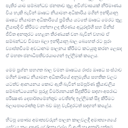
පැතිර යාම සම්බන්ධව ජනතාව තුළ අවිශ්වාසයක් නිර්මාණය
විය හැකි බැවින් ඖෂධ නියාමන අධිකාරිය මගින් ඉන්දියානු
ඖෂධ නියාමන අධිකාරියේ ප්‍රමිතිය යටතේ ඖෂධ මෙරට තුළ
ලියාපදිංචි කිරීමට ගන්නා ලද තීරණය අධූරදර්ශී සහ මිනිස්
ජීවිත අනතුරට හෙළන තීරණයක් වන බැවින් වහාම ඒ
සම්බන්ධව විමසා බලා ඉන්දියානු බාල බෙහෙත් රට පුරා
ව්‍යාප්තවීමේ අවධානම පාලනය කිරීමට කටයුතු කරන ලෙසද
ඒ මහතා ජනාධිපතිවරයාගෙන් ඉල්ලීමක් කලෙය.
මෙම ප්‍රශ්න සහගත බාල වමන ඖෂධය රාජ්‍ය ඖෂධ සංස්ථාව
මගින් ඖෂධ නියාමන අධිකාරියේ අනුමැතිය සහතික වලට
යටත්ව ආනයනය කොට ඇති බැවින් සම්පූර්ණ ක්‍රියාවලිය
සම්බන්ධයෙන්ම පුරුදු විමර්ශනයක් සිදුකිරීම සඳහා අපරාධ
පරීක්‍ෂණ දෙපාර්තමේන්තුව වෙතින්ද ඉල්ලීමක් සිදු කිරීමට
බලාපොරොත්තු වන බව ඔහු වැඩිදුරටත් සඳහන් කළේය.
හිටපු සෞඛ්‍ය අමාත්‍යවරුන් පාලන කාලවලදී අමාත්‍යාංශයේ
සේවය කළ දූෂණ චෝදනා එල්ල වී ඇති හා අකාර්යක්ෂම