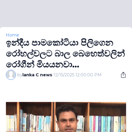
Home
ඉන්දීය පාමකෝටියා පිලිගෙන
රෝහල්වලට බාල බෙහෙත්වලින්
රෝගීන් මියයනවා...
by
lanka C news
-
12/15/2025 12:00:00 PM