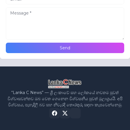
“Lanka C News” — ශ්‍රී ලංකාවේ සහ ලෝකයේ නවතම පුවත්
විශ්වාසවන්තව ඔබ වෙත ගෙනෙන විශ්වසනීය පුවත් මූලාශ්‍රයයි. අපි
විශ්වසය, පැහැදිලි බව සහ නිවැරදි තොරතුරු සඳහා කැපවෙන්නෙමු.