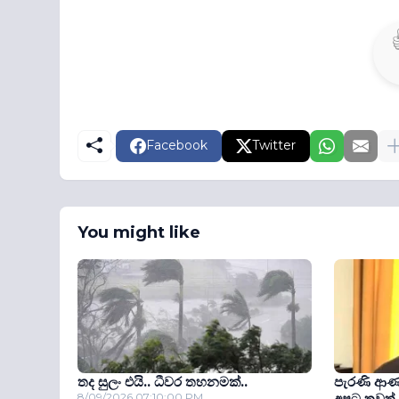
Facebook
Twitter
You might like
තද සුලං එයි.. ධීවර තහනමක්..
පැරණි ආණ්
8/09/2026 07:10:00 PM
අපට තවත් 