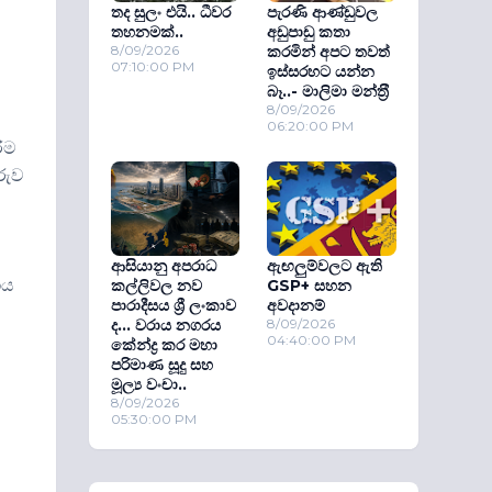
තද සුලං එයි.. ධීවර
පැරණි ආණ්ඩුවල
තහනමක්..
අඩුපාඩු කතා
8/09/2026
කරමින් අපට තවත්
07:10:00 PM
ඉස්සරහට යන්න
බෑ..- මාලිමා මන්ත‍්‍රී
8/09/2026
06:20:00 PM
රීම
රුව
ආසියානු අපරාධ
ඇඟලුම්වලට ඇති
ාය
කල්ලිවල නව
GSP+ සහන
පාරාදීසය ශ්‍රී ලංකාව
අවදානම්
ද... වරාය නගරය
8/09/2026
04:40:00 PM
කේන්ද්‍ර කර මහා
පරිමාණ සූදු සහ
මූල්‍ය වංචා..
8/09/2026
05:30:00 PM