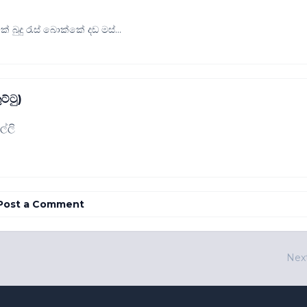
 බුදු රැස් බොක්කේ දඩ මස්...
්ටු)
ල්ලි
Post a Comment
Nex