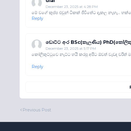
dial
December 23, 2025 at 4:28 PM
මේ වගේ කුප්ප එවුන් ටිකක් ජීවිතේට දැකල නැහැ... හක්කේ
Reply
ඩොට්ට අංර BSc(කැලණිය) PhD(කෝලිකුට
December 23, 2025 at 5:17 PM
කෝලිකුට්ටුවෙ නැට්ට හයි කරපු අපිට ඕවත් වැඩද චරිත් ම
Reply
Previous Post