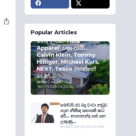
ECONOMY
Popular Articles
කොළඹ කොටස්
හොල්ලමින් ‘Hela
Apparel’ වසා දමයි..
Calvin Klein, Tommy
Hilfiger, Michael Kors,
NEXT, Tesco මහන්නේ
ඔවුන්..
lanka C news
-
8/07/2026 09:20:00 AM
මෝටර් රථ බදු වංචා නඩුව
ගැන නීතීඥ සභාපති කට
අරී... නාගානන්ද ගස් යන
ලකුණු...
8/06/2026 03:20:00 AM