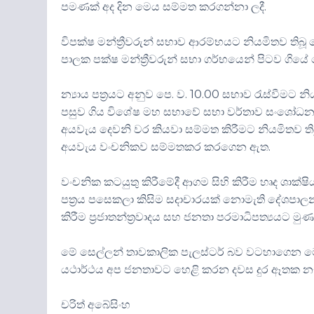
පමණක් අද දින මෙය සම්මත කරගන්නා ලදී.
විපක්ෂ මන්ත්‍රීවරුන් සභාව ආරම්භයට නියමිතව තිබ
පාලක පක්ෂ මන්ත්‍රීවරුන් සභා ගර්භයෙන් පිටව ගිය
න්‍යාය පත්‍රයට අනුව පෙ. ව. 10.00 සභාව රැස්වීමට නිය
පසුව ගිය විශේෂ මහ සභාවේ සභා වර්තාව සංශෝධනය 
අයවැය දෙවනි වර කියවා සම්මත කිරීමට නියමිතව ති
අයවැය වංචනිකව සම්මතකර කරගෙන ඇත.
වංචනික කටයුතු කිරීමේදී ආගම සිහි කිරීම හෘද ශාක්ෂ
පත්‍රය පසෙකලා කිසිම සදාචාරයක් නොමැති දේශපාලන
කිරීම ප්‍රජාතන්ත්‍රවාදය සහ ජනතා පරමාධිපත්‍යයට ම
මේ සෙල්ලන් තාවකාලික පැලස්ටර් බව වටහාගෙන මෙ
යථාර්ථය අප ජනතාවට හෙළි කරන දවස දුර ඈතක නැත.
චරිත් අබේසිංහ