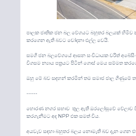
පාලක ජාතික ජන බල වේගයට බහුතර බලයක් හිමිව 
කරගෙන ඇති බවට චෝදනා එල්ල වෙයි.
සමගි ජන බලවේගයේ ආසන සංවිධායක චරිත් අබේසිංහ 
විගසම න්‍යාය පත්‍රයට පිටින් ගොස් මෙය සම්මත කර
ඔහු මේ බව සඳහන් කරමින් තම සමාජ ජාල ගිණුමේ
------
හොරණ නගර සභාව තුල ඇති ඔරලෝසුවේ වේලාව විනාඩි
කරගැනීමට අද NPP එක සමත් විය.
අයවැව සඳහා බහුතර බලය නොමැති බව දැන ගෙන එක් 