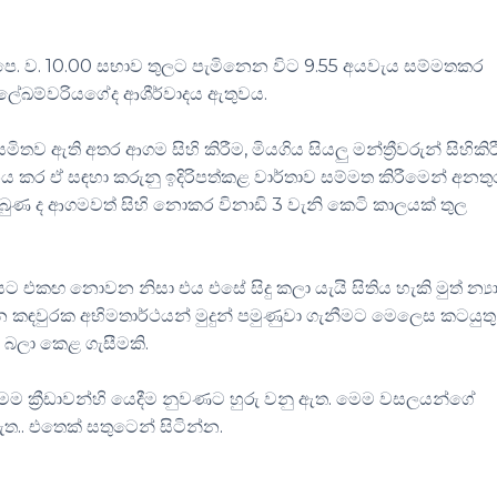
ූ පෙ. ව. 10.00 සභාව තුලට පැමිනෙන විට 9.55 අයවැය සම්මතකර
ේ ලේඛම්වරියගේද ආශීර්වාදය ඇතුවය.
මිතව ඇති අතර ආගම සිහි කිරීම, මියගිය සියලු මන්ත්‍රීවරුන් සිහිකි
කර ඒ සඳහා කරුනු ඉදිරිපත්කළ වාර්තාව සම්මත කිරීමෙන් අනතු
බුණ ද ආගමවත් සිහි නොකර විනාඩි 3 වැනි කෙටි කාලයක් තුල
ියට එකඟ නොවන නිසා එය එසේ සිදු කලා යැයි සිතිය හැකි මුත් න්‍ය
 කඳවුරක අභිමතාර්ථයන් මුදුන් පමුණුවා ගැනීමට මෙලෙස කටයුතු
ුණ බලා කෙළ ගැසීමකි.
ම ක්‍රීඩාවන්හි යෙදීම නුවණට හුරු වනු ඇත. මෙම වසලයන්ගේ
. එතෙක් සතුටෙන් සිටින්න.