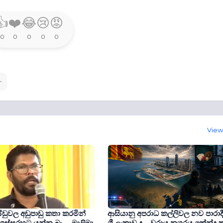
👍
❤️
😂
😢
😡
0
0
0
0
0
View 
ඩුවල අඩුපාඩු කතා කරමින්
ආසියානු අපරාධ කල්ලිවල නව පාරාද
ඉස්සරහට යන්න බෑ..- මාලිමා
ශ්‍රී ලංකාව ද... වරාය නගරය කේන්ද්‍ර 