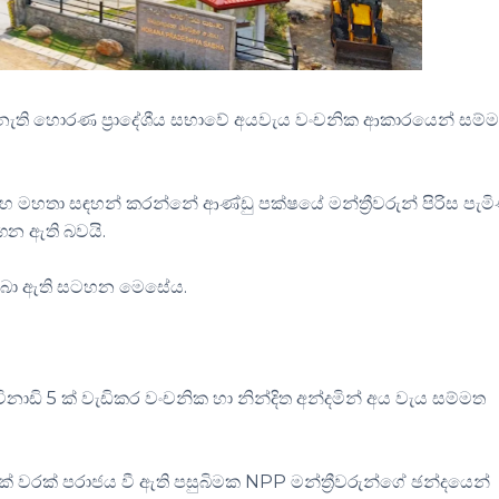
නැති හොරණ ප්‍රාදේශීය සභාවේ අයවැය වංචනික ආකාරයෙන් සම්
මහතා සඳහන් කරන්නේ ආණ්ඩු පක්ෂයේ මන්ත්‍රීවරුන් පිරිස පැමි
ගෙන ඇති බවයි.
 තබා ඇති සටහන මෙසේය.
 5 ක් වැඩිකර වංචනික හා නින්දිත අන්දමින් අය වැය සම්මත
වරක් පරාජය වී ඇති පසුබිමක NPP මන්ත්‍රීවරුන්ගේ ඡන්දයෙන්