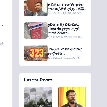
ඇමති හා නියෝජ්‍ය ඇමති
අතර ගැටුමක් දරුණු වෙයි..
8/05/2026 10:00:00 AM
දැවැන්ත බදු වංචාවක්..
මත
Elcardo පුත‍්‍රයා ඇතුළු
තුනක් රිමාන්ඩ්..
8/04/2026 03:00:00 PM
ණි
බහාලුම් 323ක අභිරහස
හෙළිවෙයි...
8/02/2026 10:22:00 PM
Latest Posts