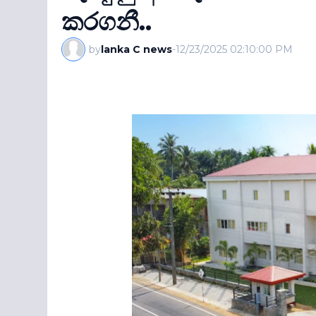
කරගනී..
by
lanka C news
-
12/23/2025 02:10:00 PM