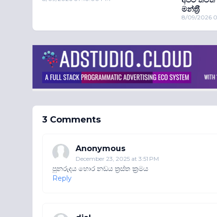
මන්ත‍්‍රී
8/09/2026 
3 Comments
Anonymous
December 23, 2025 at 3:51 PM
පුනරුදය හොර නඩය ත්‍රස්ත ක්‍රමය
Reply