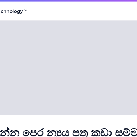
echnology
එන්න පෙර න්‍යය පත‍්‍ර කඩා සම්