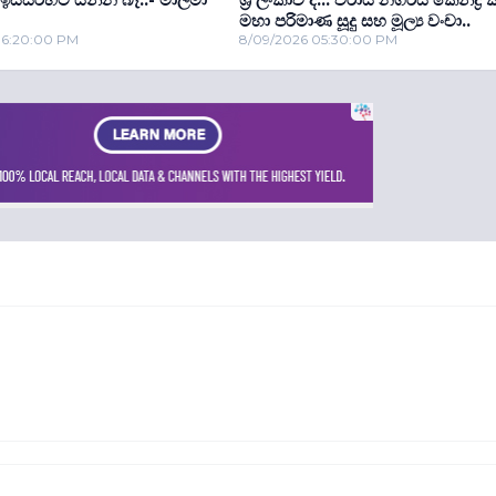
මහා පරිමාණ සූදු සහ මූල්‍ය වංචා..
06:20:00 PM
8/09/2026 05:30:00 PM