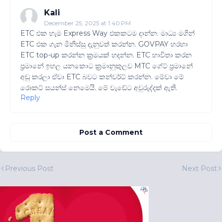
Kali
December 25, 2025 at 1:40 PM
ETC එක හැම Express Way එකකටම දාන්න. මාධ්‍ය මගින්
ETC එක ගැන මිනිස්සු දැනුවත් කරන්න. GOVPAY හරහා
ETC top-up කරන්න ක්‍රමයක් හදන්න. ETC භාවිතා කරන
ප්‍රමානේ ඉහල යනකොට ක්‍රමානුකුලව MTC ගේට් ප්‍රමානේ
අඩු කරලා ඒවා ETC බවට කන්වර්ට් කරන්න. මේවා මේ
රොකට් සයන්ස් නෙමෙයි. මේ වැඩේට අවුරුද්දක් ඇති.
Reply
Post a Comment
Previous Post
Next Post