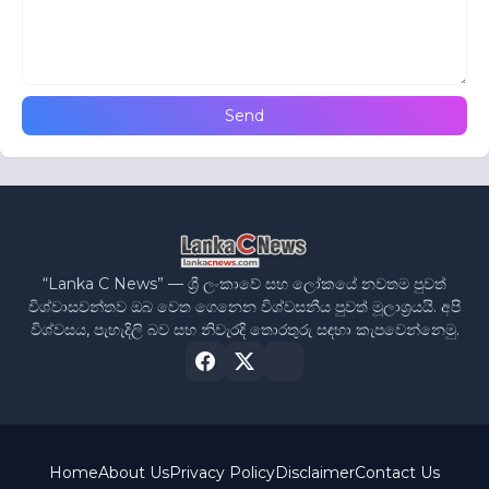
“Lanka C News” — ශ්‍රී ලංකාවේ සහ ලෝකයේ නවතම පුවත්
විශ්වාසවන්තව ඔබ වෙත ගෙනෙන විශ්වසනීය පුවත් මූලාශ්‍රයයි. අපි
විශ්වසය, පැහැදිලි බව සහ නිවැරදි තොරතුරු සඳහා කැපවෙන්නෙමු.
Home
About Us
Privacy Policy
Disclaimer
Contact Us