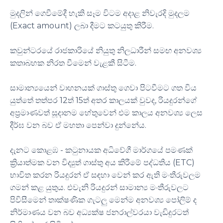
මුදලින් ගෙවීමේදී හැකි සෑම විටම අදාළ නිවැරදි මුදලම
(Exact amount) ලබා දීමට කටයුතු කිරීම.
කවුන්ටරයේ රාජකාරියේ නියුතු නිලධාරීන් සමඟ අනවශ්‍ය
කතාබහක නිරත වීමෙන් වැළකී සිටීම.
සාමාන්‍යයෙන් වාහනයක් ගාස්තු ගෙවා පිටවීමට ගත විය
යුත්තේ තත්පර 12ත් 15ත් අතර කාලයක් වුවද, රියදුරන්ගේ
අප්‍රමාණවත් සූදානම හේතුවෙන් එම කාලය අනවශ්‍ය ලෙස
දීර්ඝ වන බව ඒ මහතා පෙන්වා දුන්නේය.
දැනට කොළඹ - කටුනායක අධිවේගී මාර්ගයේ පමණක්
ක්‍රියාත්මක වන විද්‍යුත් ගාස්තු අය කිරීමේ පද්ධතිය (ETC)
භාවිත කරන රියදුරන් ඒ සඳහා වෙන් කර ඇති මංතීරුවලම
ගමන් කළ යුතුය. එවැනි රියදුරන් සාමාන්‍ය මංතීරුවලට
පිවිසීමෙන් තාක්ෂණික ගැටලු මෙන්ම අනවශ්‍ය පෝලිම් ද
නිර්මාණය වන බව අධ්‍යක්ෂ ජනරාල්වරයා වැඩිදුරටත්