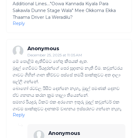
Additional Lines...."Oowa Kannada Kiyala Para
Sakawla Dunne Stage Wala" Mee Okkoma Ekka
Thaama Driver La Weradilu?
Reply
Anonymous
December 25, 2025 at 11:05 AM
මේ පොළිම් ඇතිවීමට හේතු කීපයක් ඇත.
මුදල් ගෙවීමට රියදුරන්ගේ පෙර සූදානම නැති වීම. කවුන්ටරය
ගාවට ගිහින් ගාන කිව්වට පස්සේ තමයි සාක්කූවට අත දාලා
සල්ලි ගන්නේ.
බොහෝ රටවල රිසිට් දෙන්නෙ නැහැ, මුදල් පමණක් දෙනව
ඒව ගනනය කරන ක්‍රම හදලා තියෙන්නේ.
සමහර රියදුරු ටිකට් එක අරගෙන ඉතුරු මුදල් කවුන්ටර් එක
ගාවම සාක්කුවට දානකම් වාහනය ඉස්සරහට ගන්නෙ නැහැ.
Reply
Anonymous