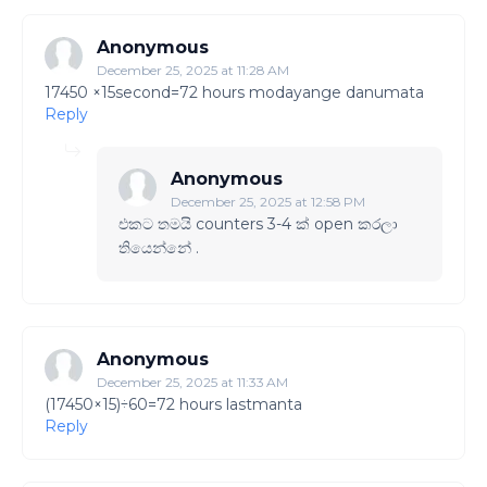
Anonymous
December 25, 2025 at 11:28 AM
17450 ×15second=72 hours modayange danumata
Reply
Anonymous
December 25, 2025 at 12:58 PM
එකට තමයි counters 3-4 ක් open කරලා
තියෙන්නේ .
Anonymous
December 25, 2025 at 11:33 AM
(17450×15)÷60=72 hours lastmanta
Reply