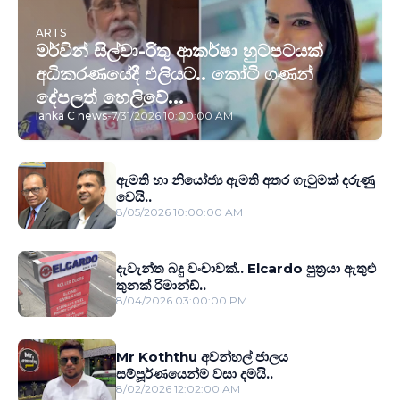
ARTS
මර්වින් සිල්වා-රිතු ආකර්ෂා හුටපටයක්
අධිකරණයේදී එලියට.. කෝටි ගණන්
දේපලත් හෙලිවේ...
lanka C news
-
7/31/2026 10:00:00 AM
ඇමති හා නියෝජ්‍ය ඇමති අතර ගැටුමක් දරුණු
වෙයි..
8/05/2026 10:00:00 AM
දැවැන්ත බදු වංචාවක්.. Elcardo පුත‍්‍රයා ඇතුළු
තුනක් රිමාන්ඩ්..
8/04/2026 03:00:00 PM
Mr Koththu අවන්හල් ජාලය
සම්පූර්ණයෙන්ම වසා දමයි..
8/02/2026 12:02:00 AM