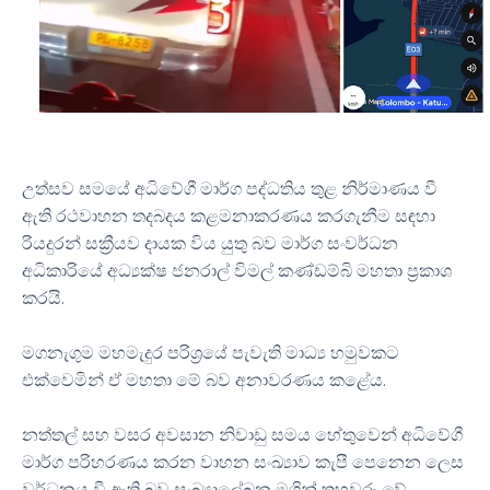
උත්සව සමයේ අධිවේගී මාර්ග පද්ධතිය තුළ නිර්මාණය වී
ඇති රථවාහන තදබදය කළමනාකරණය කරගැනීම සඳහා
රියදුරන් සක්‍රීයව දායක විය යුතු බව මාර්ග සංවර්ධන
අධිකාරියේ අධ්‍යක්ෂ ජනරාල් විමල් කණ්ඩම්බි මහතා ප්‍රකාශ
කරයි.
මගනැගුම මහමැදුර පරිශ්‍රයේ පැවැති මාධ්‍ය හමුවකට
එක්වෙමින් ඒ මහතා මේ බව අනාවරණය කළේය.
නත්තල් සහ වසර අවසාන නිවාඩු සමය හේතුවෙන් අධිවේගී
මාර්ග පරිහරණය කරන වාහන සංඛ්‍යාව කැපී පෙනෙන ලෙස
වර්ධනය වී ඇති බව සංඛ්‍යාලේඛන මගින් තහවුරු වේ.