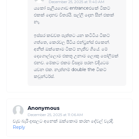
December 25, 2025 at 11:40 AM
යකෝ පෑලියගොඩ entranceඑකේ ටිකට්
එකක් දෙනව විතරයි. සල්ලි දෙන සීන් එකක්
නෑ.
ඉස්සර කඩවත පැත්තට යන කටිටිය ටිකට්
ගත්තෙ, කෙරවල පිටිය එන්ට්‍රන්ස් එකෙන්.
අනිත් ඔක්කොම ටිකට් නැතිව ගියේ. මේ
දෙගොල්ලොම එකතූ උනාම ලොකු පෝලිමක්
එනව. මේකට එකම විසදුම පරන ව්දියටම
යවන එක. නැත්නම් double the ටිකට්
කවුන්ටර්ස්.
Anonymous
December 25, 2025 at 11:06 AM
වැඩ බැරි දාසලට අනෙක් ඔක්කොම කරන දේවල් වැරදි.
Reply