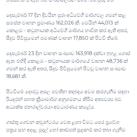
දෙසැම්බර් 17 දින දිවයින පුරා අධිවේගී මාර්ගවල ගමන් කළ
සමස්ත වාහන ප්‍රමාණය 162,026 කි. මෙයින් 44,013 ක්
කොළඹ - කටුනායක අධිවේගී මාර්ගය භාවිත කර ඇති අතර,
සීදුව පිවිසුමෙන් පමණක් වාහන 17,850 ක් පිටවී තිබේ.
දෙසැම්බර් 23 දින වාහන සංඛ්‍යාව 163,918 දක්වා ඉහළ ගොස්
ඇත. එහිදී කොළඹ - කටුනායක මාර්ගයේ වාහන 48,736 ක්
ගමන් කර ඇති අතර, සීදුව පිවිසුමෙන් පිටවූ වාහන සංඛ්‍යාව
18,681 කි.
පිටවීමේ දොරටු අසල පවතින තදබදය අවම කරගැනීම සඳහා
රියදුරන් පහත ක්‍රියාමාර්ග අනුගමනය කිරීම අත්‍යවශ්‍ය බව
අධ්‍යක්ෂ ජනරාල්වරයා අවධාරණය කළේය.
ගාස්තු ගෙවන කවුන්ටරය වෙත ළඟා වීමට පෙර ප්‍රවේශ
පත්‍රය සහ අදාළ මුදල් හෝ කාඩ්පත් සූදානම් කර තබා ගැනීම.