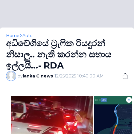
Home
Auto
අධිවේගියේ ට‍්‍රැෆික රියදුරන්
නිසාලු.. නැති කරන්න සහාය
ඉල්ලයි...- RDA
by
lanka C news
-
12/25/2025 10:40:00 AM