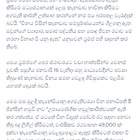
කිරීමේ මධ්‍යස්ථානයක් ලෙස කැනඩාව භාවිතා කිරීමට
අගමැති කාර්නි උත්සාහ කරන්නේ නම් එය බරපතල වැරැද්දක්
බවයි. "චීනය විසින් කැනඩාව සම්පූර්ණයෙන්ම ගිලගනු ඇත.
ඔවුන්ගේ ව්‍යාපාර, සමාජ පද්ධතිය සහ පොදු ජීවන රටාව මේ
හරහා විනාශ වී යනු ඇත," යනුවෙන් ට්‍රම්ප් එහි සඳහන් කර
තිබේ.
මෙය ට්‍රම්ප්ගේ පෙර ස්ථාවරයට වඩා හාත්පසින්ම වෙනස්
වූවකි. පසුගිය ජනවාරි 16 වැනිදා ඔහු මාධ්‍යවේදීන්ට පවසා
තිබුණේ කැනඩාව චීනය සමඟ වෙළඳ ගිවිසුමකට එළඹීම
යහපත් දෙයක් බවයි.
මෙම මස මුලදී කැනේඩියානු අගමැතිවරයා චීන ජනාධිපති ෂී
ජින්පින් හමුවී නව "උපායමාර්ගික හවුල්කාරිත්වයක්" ඇති
කර ගත්තේය. ඒ යටතේ චීන විද්‍යුත් මෝටර් රථ සඳහා පනවා
තිබූ බදු ලිහිල් කිරීමටත්, වාර්ෂිකව රථවාහන 49,000 ක්
දක්වා කැනේඩියානු වෙළඳපොළට ඇතුළු කිරීමටත් එකඟ වී