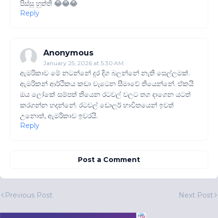
පිස්සු හුත්ති 😂😂😂
Reply
Anonymous
January 25, 2026 at 5:30 AM
ඇමරිකාව මේ නටන්නේ දුර දිග බලන්නේ නැති සෙල්ලමක්.
ඇමරිකන් ආර්ථිකය කඩා වැටෙන සීමාවේ තියෙන්නේ. ඒකයි
ඔය ලෝකේ සම්පත් තියෙන රටවල් වලට තග දාගෙන යටත්
කරගන්න හදන්නේ. රටවල් ඩොලර් භාවිතයෙන් ඉවත්
උනොත්, ඇමරිකාව ඉවරයි.
Reply
Post a Comment
Previous Post
Next Post