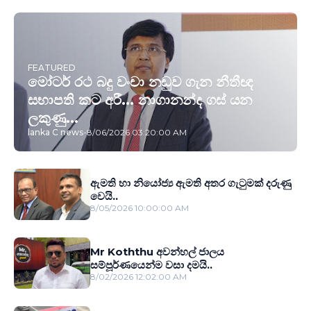
FEATURED
මෝටර් රථ බදු වංචා නඩුව ගැන නීතීඥ
සභාපති කට අරී... නාගානන්ද ගස් යන
ලකුණු...
lanka C news
-
8/06/2026 03:20:00 AM
ඇමති හා නියෝජ්‍ය ඇමති අතර ගැටුමක් දරුණු
වෙයි..
8/05/2026 10:00:00 AM
Mr Koththu අවන්හල් ජාලය
සම්පූර්ණයෙන්ම වසා දමයි..
8/02/2026 12:02:00 AM