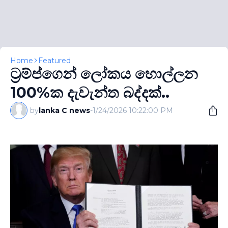
Home
Featured
ට‍්‍රම්ප්ගෙන් ලෝකය හොල්ලන
100%ක දැවැන්ත බද්දක්..
by
lanka C news
-
1/24/2026 10:22:00 PM