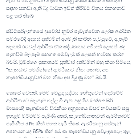
ඇත. ඒ වෙනුවෙන් කැනේඩියානු කෘෂිකාර්මික නිෂ්පාදන
සඳහා පනවා ඇති බදු බාධක ඉවත් කිරීමට චීනය එකඟතාව
පළ කර තිබේ.
ස්විට්සර්ලන්තයේ දාවෝස් නුවර පැවැත්වෙන ලෝක ආර්ථික
සමුළුවේදී අදහස් දක්වමින් අගමැති කාර්නි පැවසුවේ, ඇතැම්
බලවත් රටවල් ආර්ථික ඒකාබද්ධතාවය අවියක් ලෙසත්, බදු
පැනවීම් බලපෑම් සහගත මෙවලමක් ලෙසත් භාවිතා කරන
බවයි. ට්‍රම්ප්ගේ ප්‍රකාශයට ප්‍රතිචාර දක්වමින් ඔහු කියා සිටියේ,
"කැනඩාව පවතින්නේ ඇමරිකාව නිසා නොව, අප
කැනේඩියානුවන් වන නිසා අප දියුණු වන" බවයි.
කෙසේ වෙතත්, මෙම වෙළඳ යුද්ධය හේතුවෙන් දෙරටේම
ආර්ථිකයට බලපෑම් එල්ල වී ඇත. පසුගිය ඔක්තෝබර්
මාසයේදී කැනඩාවේ විරැකියා අනුපාතය වසර නවයකට පසු
ඉහළම මට්ටමට පැමිණි අතර, කැනේඩියානුවන් ඇමරිකාවට
පැමිණීම 31% කින් පහත වැටී තිබේ. ඇමරිකානු මත්පැන්
අපනයනයද 85% කින් පමණ කැනේඩියානු වෙළඳපොළ තුළ