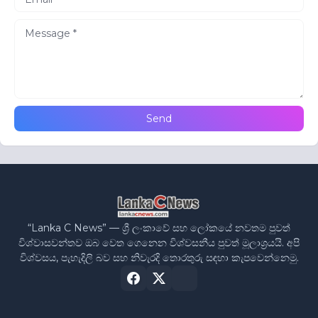
“Lanka C News” — ශ්‍රී ලංකාවේ සහ ලෝකයේ නවතම පුවත්
විශ්වාසවන්තව ඔබ වෙත ගෙනෙන විශ්වසනීය පුවත් මූලාශ්‍රයයි. අපි
විශ්වසය, පැහැදිලි බව සහ නිවැරදි තොරතුරු සඳහා කැපවෙන්නෙමු.