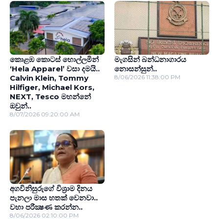
කොළඹ කොටස් හොල්ලමින්
මැගසින් බන්ධනාගාරය
‘Hela Apparel’ වසා දමයි..
නොසන්සුන්..
Calvin Klein, Tommy
8/06/2026 11:38:00 PM
Hilfiger, Michael Kors,
NEXT, Tesco මහන්නේ
ඔවුන්..
8/07/2026 09:20:00 AM
අගවිනිසුරුගේ විශ‍්‍රාම දිනය
පැනලා මාස හතක් වෙනවා..
වහා පරීක්‍ෂණ කරන්න..
8/06/2026 02:10:00 PM