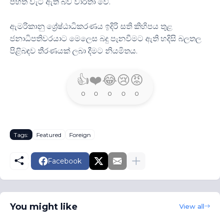
පහත වැටී ඇති බව වාර්තා වේ.
ඇමරිකානු ශ්‍රේෂ්ඨාධිකරණය ඉදිරි සති කිහිපය තුළ
ජනාධිපතිවරයාට මෙලෙස බදු පැනවීමට ඇති හදිසි බලතල
පිළිබඳව තීරණයක් ලබා දීමට නියමිතය.
👍
❤️
😂
😢
😡
0
0
0
0
0
Tags:
Featured
Foreign
Facebook
You might like
View all