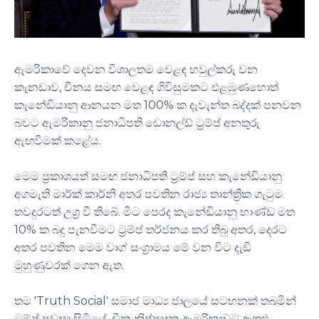
ඇමරිකාවේ දෙවන විශාලතම වෙළඳ හවුල්කරු වන
කැනඩාව, චීනය සමඟ වෙළඳ ගිවිසුමකට එළඹුණහොත්
කැනේඩියානු ආනයන මත 100% ක දැවැන්ත බද්දක් පනවන
බවට ඇමරිකානු ජනාධිපති ඩොනල්ඩ් ට්‍රම්ප් අනතුරු
ඇඟවීමක් කළේය.
මෙම ප්‍රකාශයත් සමඟ ජනාධිපති ට්‍රම්ප් සහ කැනේඩියානු
අගමැති මාර්ක් කාර්නි අතර පවතින රාජ්‍ය තාන්ත්‍රික ගැටුම
තවදුරටත් උග්‍ර වී තිබේ. මීට පෙරද කැනේඩියානු භාණ්ඩ මත
10% ක බදු පැනවීමට ට්‍රම්ප් තර්ජනය කර තිබූ අතර, දෙරට
අතර පවතින මෙම වාග් සංග්‍රාමය මේ වන විට දැඩි
මුහුණුවරක් ගෙන ඇත.
තම 'Truth Social' සමාජ මාධ්‍ය ජාලයේ සටහනක් තබමින්
ට්‍රම්ප් පවසා සිටියේ, චීන නිෂ්පාදන ඇමරිකාවට ඇතුළු