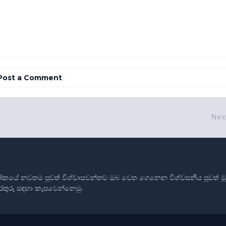
Post a Comment
Nex
ෝකයේ නවතම පුවත් විශ්වාසවන්තව ඔබ වෙත ගෙනෙන විශ්වසනීය පුවත් මූලාශ
තොරතුරු සඳහා කැපවෙන්නෙමු.