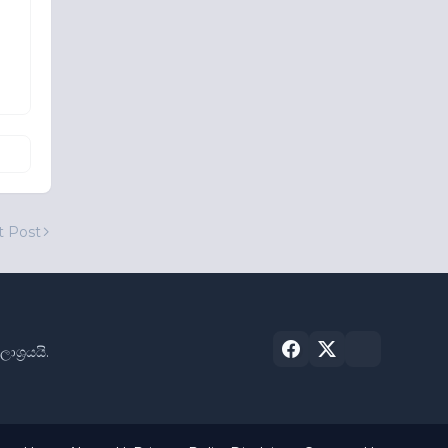
t Post
්‍රයයි.