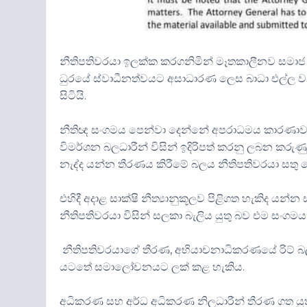
නීතිපතිවරයා ඉලක්ක කරගනිමින් මෑතකාලීනව සමාජ ම
ධුරයේ ස්වාධීනත්වයට අසාධාරණ ලෙස බාධා එල්ල වන 
සිටියි.
නීතිඥ සංගමය පෙන්වා දෙන්නේ අපරාධමය කාරණාවලද
විමර්ශන බලධාරීන් විසින් ඉදිරිපත් කරනු ලබන 
නැද්ද යන්න තීරණය කිරීමේ බලය නීතිපතිවරයා සතු 
එහිදී අදාළ සාක්ෂි නීත්‍යානුකූලව පිළිගත හැකිද ය
නීතිපතිවරයා විසින් සලකා බැලිය යුතු බව එම සංග
නීතිපතිවරයාගේ තීරණ, අභියාචනාධිකරණයේ රිට් බල ප
යටතේ සමාලෝචනයට ලක් කළ හැකිය.
අධිකරණ සහ අර්ධ අධිකරණ නිලධාරීන් තීරණ ගත යුත