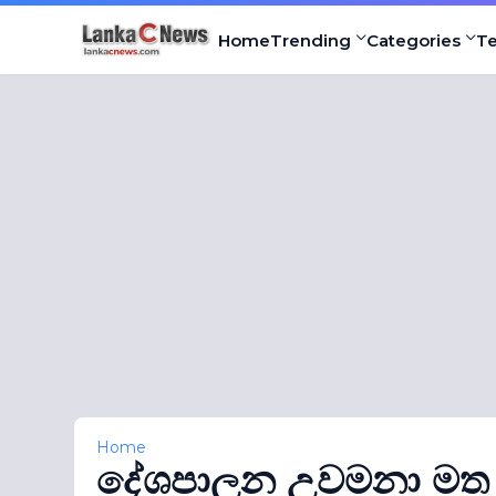
Home
Trending
Categories
T
Home
දේශපාලන උවමනා මත න