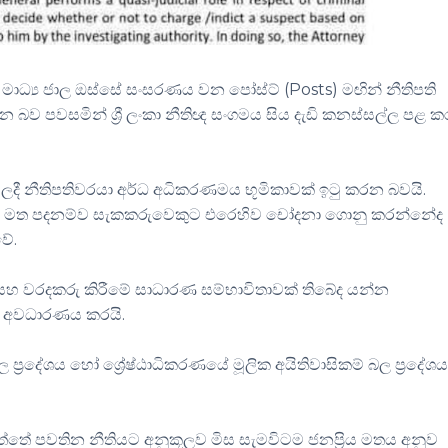
ාධ්‍ය ජාල ඔස්සේ සංසරණය වන පෝස්ට් (Posts) මඟින් නීතිපති
බව පවසමින් ශ්‍රී ලංකා නීතිඥ සංගමය සිය දැඩි කනස්සල්ල පළ ක
ී නීතිපතිවරයා අර්ධ අධිකරණමය භූමිකාවක් ඉටු කරන බවයි.
කරුණු මත පදනම්ව සැකකරුවෙකුට එරෙහිව චෝදනා ගොනු කරන්නේද
වේ.
න්න සහ වරදකරු කිරීමේ සාධාරණ සම්භාවිතාවක් තිබේද යන්න
මය අවධාරණය කරයි.
්‍රදේශය හෝ ශ්‍රේෂ්ඨාධිකරණයේ මූලික අයිතිවාසිකම් බල ප්‍රදේශ
්තේ පවතින නීතියට අනුකූලව මිස සැමවිටම ජනප්‍රිය මතය අනුව