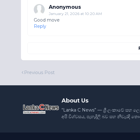
Anonymous
January 21, 2026 at 10:20 AM
Good move
Reply
Previous Post
About Us
“Lanka C News” — ශ්‍රී ලංකාවේ සහ ල
අපි විශ්වසය, පැහැදිලි බව සහ නිවැරදි 