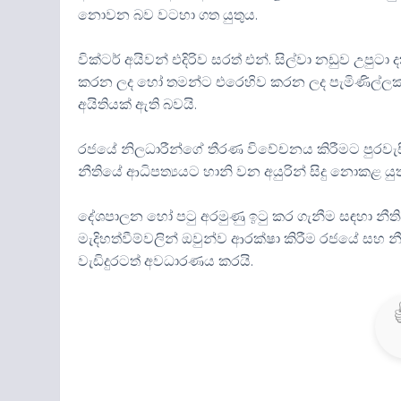
නොවන බව වටහා ගත යුතුය.
වික්ටර් අයිවන් එදිරිව සරත් එන්. සිල්වා නඩුව උපු
කරන ලද හෝ තමන්ට එරෙහිව කරන ලද පැමිණිල්ලක්
අයිතියක් ඇති බවයි.
රජයේ නිලධාරීන්ගේ තීරණ විවේචනය කිරීමට පුරවැසි
නීතියේ ආධිපත්‍යයට හානි වන අයුරින් සිදු නොකළ යුත
දේශපාලන හෝ පටු අරමුණු ඉටු කර ගැනීම සඳහා නීත
මැදිහත්වීම්වලින් ඔවුන්ව ආරක්ෂා කිරීම රජයේ සහ
වැඩිදුරටත් අවධාරණය කරයි.