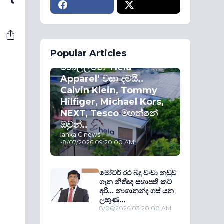
ECONOMY
Popular Articles
කොළඹ කොටස්
හොල්ලමින් ‘Hela
Apparel’ වසා දමයි..
Calvin Klein, Tommy
Hilfiger, Michael Kors,
NEXT, Tesco මහන්නේ
ඔවුන්..
lanka C news
-
8/07/2026 09:20:00 AM
මෝටර් රථ බදු වංචා නඩුව
ගැන නීතීඥ සභාපති කට
අරී... නාගානන්ද ගස් යන
ලකුණු...
8/06/2026 03:20:00 AM