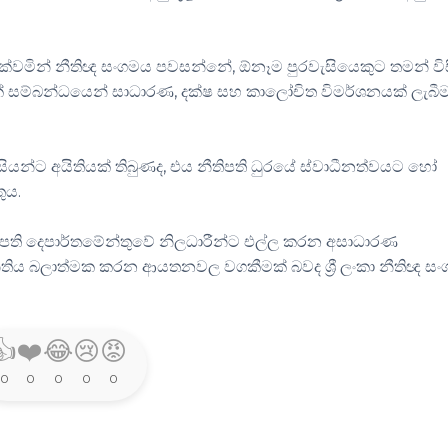
ටා දක්වමින් නීතිඥ සංගමය පවසන්නේ, ඕනෑම පුරවැසියෙකුට තමන් වි
 සම්බන්ධයෙන් සාධාරණ, දක්ෂ සහ කාලෝචිත විමර්ශනයක් ලැබී
යන්ට අයිතියක් තිබුණද, එය නීතිපති ධුරයේ ස්වාධීනත්වයට හෝ
ුය.
ිපති දෙපාර්තමේන්තුවේ නිලධාරීන්ට එල්ල කරන අසාධාරණ
 නීතිය බලාත්මක කරන ආයතනවල වගකීමක් බවද ශ්‍රී ලංකා නීතිඥ ස
👍
❤️
😂
😢
😡
0
0
0
0
0