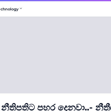
echnology
ීතිපතිට පහර දෙනවා..- නීත