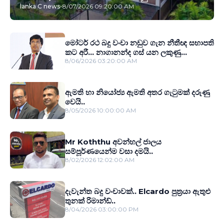
lanka C news
-
8/07/2026 09:20:00 AM
මෝටර් රථ බදු වංචා නඩුව ගැන නීතීඥ සභාපති
කට අරී... නාගානන්ද ගස් යන ලකුණු...
8/06/2026 03:20:00 AM
ඇමති හා නියෝජ්‍ය ඇමති අතර ගැටුමක් දරුණු
වෙයි..
8/05/2026 10:00:00 AM
Mr Koththu අවන්හල් ජාලය
සම්පූර්ණයෙන්ම වසා දමයි..
8/02/2026 12:02:00 AM
දැවැන්ත බදු වංචාවක්.. Elcardo පුත‍්‍රයා ඇතුළු
තුනක් රිමාන්ඩ්..
8/04/2026 03:00:00 PM