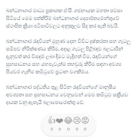
බන්ධනාගාර මාධ්‍ය ප්‍රකාශක ඒ.සී. ගජනායක මහතා පවසා
සිටියේ මෙම පත්කිරීම් බන්ධනාගාර දෙපාර්තමේන්තුවේ
ස්ථාපිත ක්‍රියා පටිපාටිවලට අනුකූලව සිදු කර ඇති බවයි.
බන්ධනාගාර රැඳවියන් මුහුණ දෙන විවිධ දුෂ්කරතා සහ ගැටලු
සමීපව නිරීක්ෂණය කිරීම, අදාළ ගැටලු පිළිබඳව බලධාරීන්
දැනුවත් කර විසඳුම් ලබා දීමට මැදිහත් වීම, රැඳවියන්ගේ
සුභසාධනය සහ යහපැවැත්ම තහවුරු කිරීම සඳහා අවශ්‍ය
පියවර ගැනීම කමිටුවේ ප්‍රධාන වගකීම්ය.
බන්ධනාගාර පද්ධතිය තුළ සිටින රැඳවියන්ගේ මානුෂීය
අවශ්‍යතා සහ සුභසාධනය වෙනුවෙන් මෙම කමිටුව සක්‍රීයව
දායක වනු ඇතැයි බලාපොරොත්තු වේ.
👍
❤️
😂
😢
😡
0
0
0
0
0