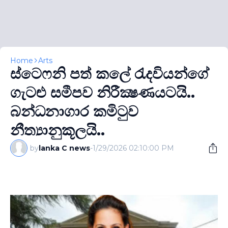
Home
Arts
ස්ටෙෆනි පත් කලේ රැදවියන්ගේ
ගැටළු සමීපව නිරීක්‍ෂණයටයි..
බන්ධනාගාර කමිටුව
නීත්‍යානුකූලයි..
by
lanka C news
-
1/29/2026 02:10:00 PM