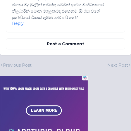
ජනතා බදු මුදලින් නඩත්තු වෙමින් ඉන්න බන්ධනාගාර
නිලධාරීන් මොන මගුලකටද එහෙනම් 😡 ඔය වගේ
සුන්දරියෝ ටිකක් දැම්මා නම් හරි නේ?
Reply
Post a Comment
Previous Post
Next Post