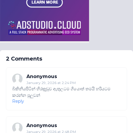
2 Comments
Anonymous
January 29, 2026 at 2:24 PM
බිකිනියපිටින් හිරකුුඩුව ඇතුලටම ගියොත් තමයි හරියටම
කරන්න පුලුවන්
Reply
Anonymous
January 29, 2026 at 2:48 PM