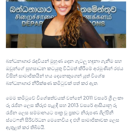
බන්ධනාගාර රැඳවියන් මුහුණ දෙන ගැටලු හඳුනා ගැනීම සහ
ඔවුන්ගේ සුභසාධන කටයුතු විධිමත් කිරීමේ අරමුණින් රජය
විසින් සාමාජිකයින් හය දෙනෙකුගෙන් යුත් විශේෂ
බන්ධනාගාර නිරීක්ෂණ කමිටුවක් පත් කර ඇත.
මෙම කමිටුවේ විශේෂත්වයක් වන්නේ 2011 වසරේ ශ්‍රී ලංකා
රූ රැජින ලෙස කිරුළු පැළඳි සහ 2013 වසරේ ආසියානු රූ
රැජින ලෙස සම්මානයට පාත්‍ර වූ ප්‍රකට නිරූපණ ශිල්පිනී
ස්ටෙෆනි සිරිවර්ධන මෙනෙවිය ද එහි සාමාජිකාවක ලෙස
ඇතුළත් කර තිබීමයි.