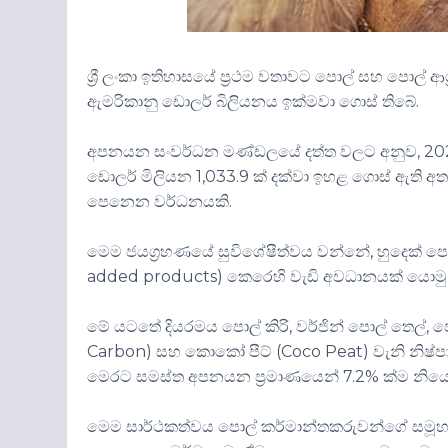
ශ්‍රී ලංකා ඉතිහාසයේ ප්‍රථම වතාවට පොල් සහ පොල්
ඇමරිකානු ඩොලර් බිලියනය ඉක්මවා ගොස් තිබේ.
අපනයන සංවර්ධන මණ්ඩලයේ දත්ත වලට අනුව, 2025
ඩොලර් මිලියන 1,033.9 ක් දක්වා ඉහළ ගොස් ඇති 
පෙනෙන වර්ධනයකි.
මෙම ජයග්‍රහණයේ සුවිශේෂීත්වය වන්නේ, හුදෙක් ප
added products) කෙරෙහි වැඩි අවධානයක් යොමු ක
මේ යටතේ දියරමය පොල් කිරි, වර්ජින් පොල් තෙල්, පො
Carbon) සහ කොකෝ පීට් (Coco Peat) වැනි නිෂ්ප
මෙරට සමස්ත අපනයන ප්‍රමාණයෙන් 7.2% ක්ම නියෝ
මෙම සාර්ථකත්වය පොල් කර්මාන්තකරුවන්ගේ සමූහ අධිෂ