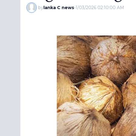
by
lanka C news
-
1/03/2026 02:10:00 AM