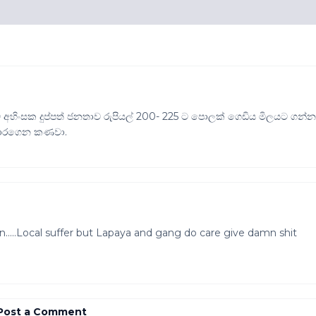
ංසක දුප්පත් ජනතාව රුපියල් 200- 225 ට පොලක් ගෙඩිය මිලයට ගන්
 හාරගෙන කණවා.
.....Local suffer but Lapaya and gang do care give damn shit
Post a Comment