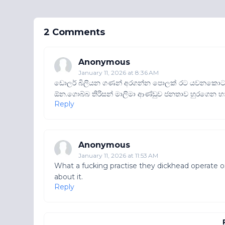
2 Comments
Anonymous
January 11, 2026 at 8:36 AM
ඩොලර් බිලියන ගණන් අරගන්න පොලක් රට යවනකොට අහි
ඕන.ගොබ්බ තිරිසන් මාලිමා ආණ්ඩුව ජනතාව හුරගෙන
Reply
Anonymous
January 11, 2026 at 11:53 AM
What a fucking practise they dickhead operate on
about it.
Reply