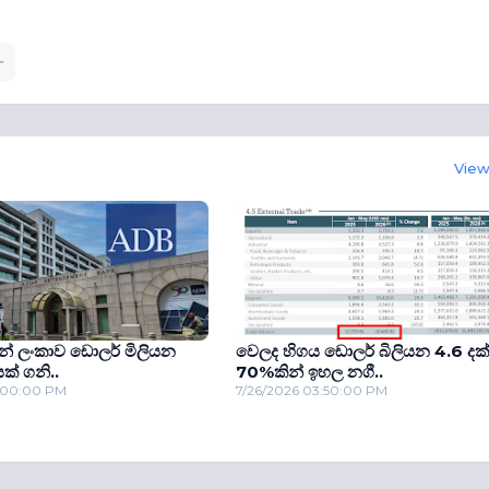
View 
න් ලංකාව ඩොලර් මිලියන
වෙලද හිගය ඩොලර් බිලියන 4.6 දක
් ගනි..
70%කින් ඉහල නගී..
2:00:00 PM
7/26/2026 03:50:00 PM