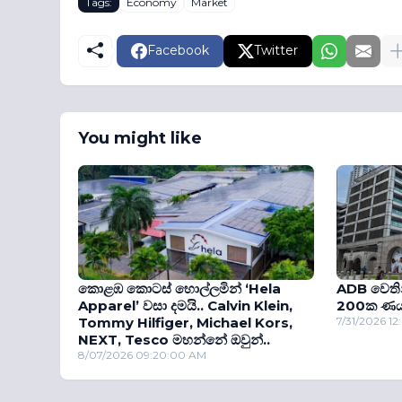
Tags:
Economy
Market
Facebook
Twitter
You might like
කොළඹ කොටස් හොල්ලමින් ‘Hela
ADB වෙති
Apparel’ වසා දමයි.. Calvin Klein,
200ක ණයක
Tommy Hilfiger, Michael Kors,
7/31/2026 1
NEXT, Tesco මහන්නේ ඔවුන්..
8/07/2026 09:20:00 AM