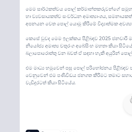
මෙම සාර්ථකත්වය පොල් කර්මාන්තකරුවන්ගේ සමූහ අධිෂ
හා ව්‍යවසායකත්ව සංවර්ධන අමාත්‍යාංශය, සමනායක
අපනයන වෙත පොල් යොමු කිරීමේ විද්‍යාත්මක අවශ්‍ය
කෙසේ වුවද මෙම ඉලක්කය පිළිබඳව 2025 ජනවාරි මස 
නියෝජ්‍ය අමාත්‍ය චතුරංග අබේසිංහ මහතා කියා සි
බලාපොරොත්තු වන බවත් ඒ සඳහා හැකි අයුරින් ප
එම මාධ්‍ය හමුවෙන් පසු පොල් පරිභෝජනය පිළිබඳව
වෙනුවෙන් එම පණිවිඩය ජනගත කිරීමට තමාට සහාය වූ
වැඩිදුරටත් කියා සිටියේය.