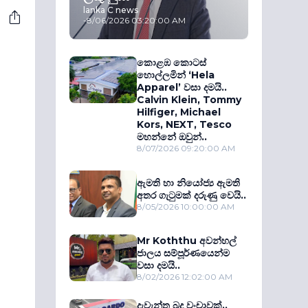
lanka C news
-
8/06/2026 03:20:00 AM
කොළඹ කොටස්
හොල්ලමින් ‘Hela
Apparel’ වසා දමයි..
Calvin Klein, Tommy
Hilfiger, Michael
Kors, NEXT, Tesco
මහන්නේ ඔවුන්..
8/07/2026 09:20:00 AM
ඇමති හා නියෝජ්‍ය ඇමති
අතර ගැටුමක් දරුණු වෙයි..
8/05/2026 10:00:00 AM
Mr Koththu අවන්හල්
ජාලය සම්පූර්ණයෙන්ම
වසා දමයි..
8/02/2026 12:02:00 AM
දැවැන්ත බදු වංචාවක්..