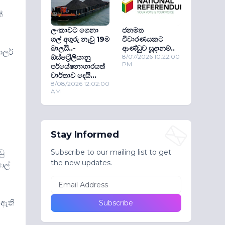
්
ලංකාවට ගෙනා
ජනමත
ගල් අගුරු නැවු 19ම
විචාරණයකට
බාලයි..-
ආණ්ඩුව සූදානම්..
ොලර්
ඕස්ට්‍රේලියානු
8/07/2026 10:22:00
PM
පර්යේෂනාගාරයත්
වාර්තාව දෙයි...
8/08/2026 12:02:00
AM
Stay Informed
ඩු
Subscribe to our mailing list to get
the new updates.
ොල්
 ඇති