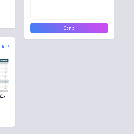
all
්වා