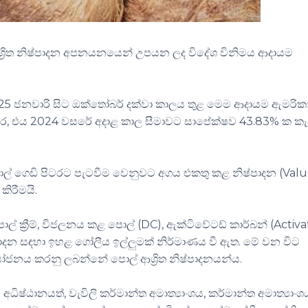
 ආශ්‍රිත නිෂ්පාදන අපනයනයෙන් උපයන ලද විදේශ විනිමය ආදායම
 ජනවාරි සිට ඔක්තෝබර් දක්වා කාලය තුළ මෙම ආදායම ඇමරික
අතර, එය 2024 වසරේ අදාළ කාල සීමාවට සාපේක්ෂව 43.83% ක කැ
ොල් ගෙඩි පිටරට පැටවීම වෙනුවට අගය එකතු කළ නිෂ්පාදන (Valu
ිරීමයි.
ල් ක්‍රීම්, විජලනය කළ පොල් (DC), ඇක්ටිවේටඩ් කාර්බන් (Activ
ාදන සඳහා ඉහළ ගෝලීය ඉල්ලුමක් නිර්මාණය වී ඇත. මේ වන විට
ජනය කරනු ලබන්නේ පොල් ආශ්‍රිත නිෂ්පාදනයන්ය.
්ඨානයත්, වැවිලි කර්මාන්ත අමාත්‍යාංශය, කර්මාන්ත අමාත්‍යාංශ