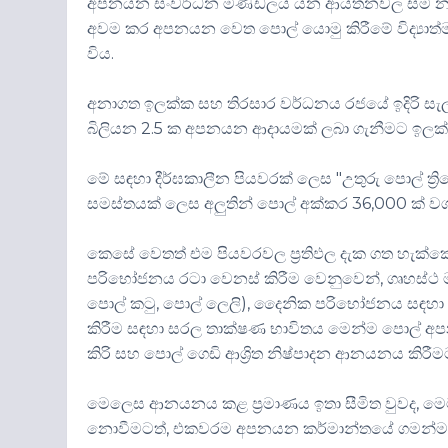
අපනයන සංවර්ධන මණ්ඩලය යන ආයතනවල සම නායකත
අවම කර අපනයන වෙත පොල් යොමු කිරීමේ විද්‍යාත්ම
විය.
අනාගත ඉලක්ක සහ තිරසාර වර්ධනය රජයේ ඉදිරි සැල
බිලියන 2.5 ක අපනයන ආදායමක් ලබා ගැනීමට ඉල
මේ සඳහා දීර්ඝකාලීන පියවරක් ලෙස "උතුරු පොල් ත්‍
සමස්තයක් ලෙස අලුතින් පොල් අක්කර 36,000 ක් වගා
කෙසේ වෙතත් එම පියවරවල ප්‍රතිඵල දැක ගත හැක්කේ 
පරිභෝජනය රටා වෙනස් කිරීම වෙනුවෙන්, ගෘහස්ථ ම
පොල් කටු, පොල් ලෙලි), දෛනික පරිභෝජනය සඳහා විකල
කිරීම සඳහා සරල තාක්ෂණ භාවිතය මෙන්ම පොල් 
කිරි සහ පොල් ගෙඩි ආශ්‍රිත නිෂ්පාදන ආනයනය කිරීම
මෙලෙස ආනයනය කළ ප්‍රමාණය ඉතා සීමිත වුවද, මෙම
නොවීමටත්, එකවරම අපනයන කර්මාන්තයේ ගමන්මග ආර