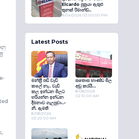
Elcardo පුත‍්‍රයා ඇතුළු
තුනක් රිමාන්ඩ්..
8/04/2026 03:00:00 PM
Latest Posts
ානු
පී
e-
මන්ත‍්‍රී පඩි වැඩි
සතොස භාණ්ඩ මිල
කලේ නෑ.. වැඩි
අඩු කරයි...
කල ඉන්ධන මිලට
8/08/2026
02:10:00 AM
හරියන්න ඉන්ධන
ated
දීමනාව ගැලපුවා..-
නි. ඇමති
8/08/2026
03:20:00 AM
ය,