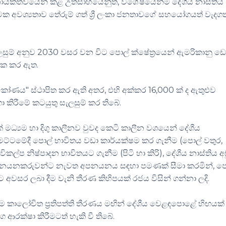
්වයෙන් කළ උත්සාහයෙනුත්, විශේෂයෙන්ම දේශීය නාස්තිය
ක අවශ්‍යතාව තේරුම් ගත් ශ්‍රී ලංකා ජනතාවගේ සහයෝගයත් වැදගත
සුම් අනුව 2030 වසර වන විට පොල් ක්ෂේත්‍රයෙන් ඇමරිකානු ඩ
ක්ක කර ඇත.
රිකෝණය" ස්ථාපිත කර ඇති අතර, එහි අක්කර 16,000 ක් ද ඇතුළුව
 කිරීමේ කටයුතු සැලසුම් කර තිබේ.
මධ්‍යම හා දිගු කාලීනව වුවද කෙටි කාලීන වශයෙන් දේශීය
ට්ටමේදී පොල් භාවිතය වඩා කාර්යක්ෂම කර ගැනීම (පොල් වතුර,
්ප නිෂ්පාදන භාවිතයට ගැනීම (පිටි හා කිරි), දේශීය නාස්තිය අ
අපනයනකරුවන්ට නැවත අපනයනය සඳහා පමණක් සීමා කරමින්, ප
ට අවසර ලබා දීම වැනි තීරණ කිහිපයක් රජය විසින් ගන්නා ලදි.
 කාලෝචිත ප්‍රතිපත්ති තීරණය මඟින් දේශීය වෙළඳපොළේ හිඟයක්
ක්ෂා කිරීමටත් හැකි වී තිබේ.