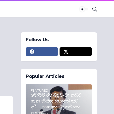
Follow Us
Popular Articles
FEATURED
මෝටර් රථ බදු වංචා නඩුව
ගැන නීතීඥ සභාපති කට
අරී... නාගානන්ද ගස් යන
ලකුණු...