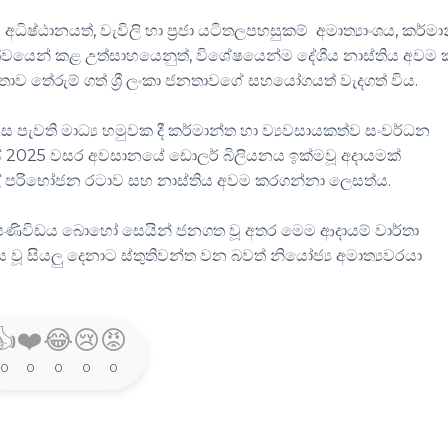
්ඨානයත්, වැවිලි හා ප්‍රජා යටිතලපහසුකම් අමාත්‍යාංශය, කර්මා
ත්වයෙන් කළ උත්සාහයෙනුත්, විශේෂයෙන්ම දේශීය නාස්තිය අවම
තාව තේරුම් ගත් ශ්‍රී ලංකා ජනතාවගේ සහයෝගයත් වැදගත් විය.
පැවති මාධ්‍ය හමුවක දී කර්මාන්ත හා ව්‍යවසායකත්ව සංවර්ධන
ටියේ 2025 වසර අවසානයේ ඩොලර් බිලියනය ඉක්මවූ අදායමක්
ොල් පරිභෝජන රටාව සහ නාස්තිය අවම කරගන්නා ලෙසත්ය.
 පණිවිඩය බොහෝ සෙයින් ජනගත වූ අතර මෙම ආදායම් වාර්තා
 සියලු දෙනාට ස්තුතිවන්ත වන බවත් නියෝජ්‍ය අමාත්‍යවරයා
👍
❤️
😂
😢
😡
0
0
0
0
0