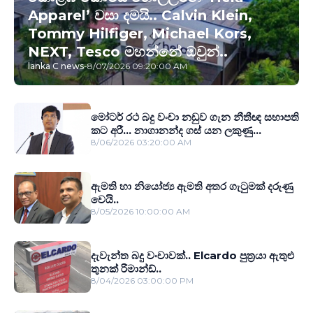
Apparel’ වසා දමයි.. Calvin Klein,
Tommy Hilfiger, Michael Kors,
NEXT, Tesco මහන්නේ ඔවුන්..
lanka C news
-
8/07/2026 09:20:00 AM
මෝටර් රථ බදු වංචා නඩුව ගැන නීතීඥ සභාපති
කට අරී... නාගානන්ද ගස් යන ලකුණු...
8/06/2026 03:20:00 AM
ඇමති හා නියෝජ්‍ය ඇමති අතර ගැටුමක් දරුණු
වෙයි..
8/05/2026 10:00:00 AM
දැවැන්ත බදු වංචාවක්.. Elcardo පුත‍්‍රයා ඇතුළු
තුනක් රිමාන්ඩ්..
8/04/2026 03:00:00 PM