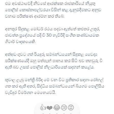
එම අවස්ථාවේදී නිවසේ ආරක්ෂක රාජකාරියේ නියුතු
පොලිස් කොස්තාපල්වරයා විසින් කළ දැනුම්දීමකට අනුව
වහාම පරීක්ෂණ ආරම්භ කර තිබේ.
අනතුර සිදුකළ මෝටර් රථය පදවා ඇත්තේ කළුතර උතුර,
ජාවත්ත ප්‍රදේශයේ පදිංචි 30 හැවිරිදි සංගීත කණ්ඩායමක
ගිටාර් වාදකයෙකි.
අත්අඩංගුවට ගත් රියදුරු සම්බන්ධයෙන් සිදුකළ වෛද්‍ය
පරීක්ෂණයේදී ඔහු මත්පැන් පානය කර සිටි බව තහවුරු වී
ඇති බව උසස් පොලිස් නිලධාරියෙක් සඳහන් කළේය.
තුවාල ලැබූ මන්ත්‍රී බිරිඳ මේ වන විට ප්‍රතිකාර සඳහා රෝහල්
ගත කර ඇති අතර, සිද්ධිය සම්බන්ධයෙන් බියගම පොලිසිය
වැඩිදුර විමර්ශන මෙහෙයවයි.
👍
❤️
😂
😢
😡