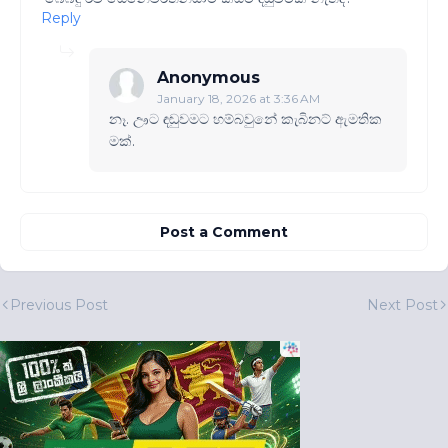
Reply
Anonymous
January 18, 2026 at 3:36 AM
නෑ. ඌට ඳඬුවමට හම්බවුනේ කැබිනට් ඇමතික
මක්.
Post a Comment
Previous Post
Next Post