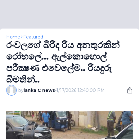
Home
Featured
රංවලගේ බිරිද රිය අනතුරකින්
රෝහලේ... ඇල්කොහොල්
පරීක්‍ෂණ එවෙලේම.. රියදුරු
බීමතින්..
by
lanka C news
-
1/17/2026 12:40:00 PM