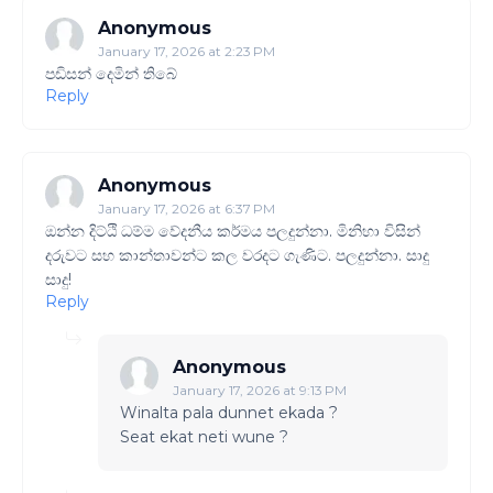
Anonymous
January 17, 2026 at 2:23 PM
පඩිසන් දෙමින් තිබේ
Reply
Anonymous
January 17, 2026 at 6:37 PM
ඔන්න දිට්ඨි ධම්ම වේදනීය කර්මය පලදුන්නා. මිනිහා විසින්
දරුවට සහ කාන්තාවන්ට කල වරදට ගැණිට. පලදුන්නා. සාදු
සාදු!
Reply
Anonymous
January 17, 2026 at 9:13 PM
Winalta pala dunnet ekada ?
Seat ekat neti wune ?