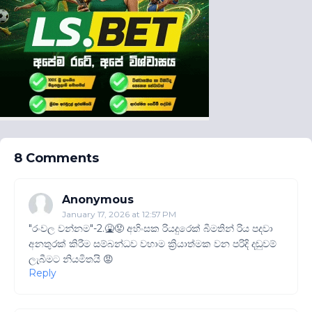
8 Comments
Anonymous
January 17, 2026 at 12:57 PM
"රංවල වන්නම"-2.🤮😡 අහිංසක රියදුරෙක් බීමතින් රිය පදවා
අනතුරක් කිරීම සම්බන්ධව වහාම ක්‍රියාත්මක වන පරිදි දඬුවම්
ලැබීමට නියමිතයි 😡
Reply