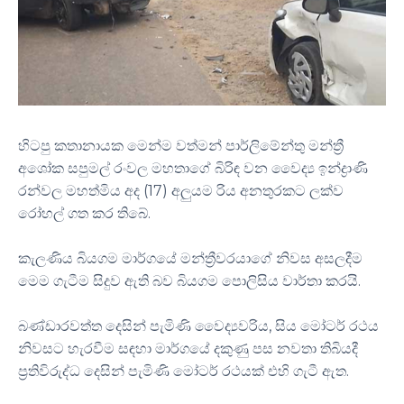
හිටපු කතානායක මෙන්ම වත්මන් පාර්ලිමේන්තු මන්ත්‍රී
අශෝක සපුමල් රංවල මහතාගේ බිරිඳ වන වෛද්‍ය ඉන්ද්‍රාණි
රන්වල මහත්මිය අද (17) අලුයම රිය අනතුරකට ලක්ව
රෝහල් ගත කර තිබේ.
කැලණිය බියගම මාර්ගයේ මන්ත්‍රීවරයාගේ නිවස අසලදීම
මෙම ගැටීම සිදුව ඇති බව බියගම පොලිසිය වාර්තා කරයි.
බණ්ඩාරවත්ත දෙසින් පැමිණි වෛද්‍යවරිය, සිය මෝටර් රථය
නිවසට හැරවීම සඳහා මාර්ගයේ දකුණු පස නවතා තිබියදී
ප්‍රතිවිරුද්ධ දෙසින් පැමිණි මෝටර් රථයක් එහි ගැටී ඇත.