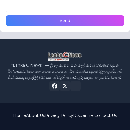
“Lanka C News” — ශ්‍රී ලංකාවේ සහ ලෝකයේ නවතම පුවත්
විශ්වාසවන්තව ඔබ වෙත ගෙනෙන විශ්වසනීය පුවත් මූලාශ්‍රයයි. අපි
විශ්වසය, පැහැදිලි බව සහ නිවැරදි තොරතුරු සඳහා කැපවෙන්නෙමු.
Home
About Us
Privacy Policy
Disclaimer
Contact Us