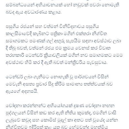
සම්බන්ධයෙන් අභියාචනයක් හෝ නඩුවක් පවරා නොමැති
බවද ඇය අවධාරණය කළාය.
පසුගිය රජයන් සහ වත්මන් විනිවිදභාවය පසුගිය
කාලසීමාවේදී කැබිනට් පත්‍රිකා මගින් එක්තරා නිශ්චිත
සමාගමකට පමණක් ගල් අඟුරු සැපයීම සඳහා අවස්ථාව ලබා
දී තිබූ බවත්, වත්මන් රජය එම ක්‍රමය වෙනස් කර විවෘත
තරඟකාරී ටෙන්ඩර් ක්‍රියාවලියක් මගින් නව සමාගමකට මෙම
අවස්ථාව හිමි කර දී ඇති බවත් මන්ත්‍රීවරිය පැවසුවාය.
ටෙන්ඩර් ලබා ගැනීමට නොහැකි වූ පාර්ශවයන් විසින්
මෙවැනි අසත්‍ය ප්‍රචාර සිදු කිරීම සාමාන්‍ය තත්ත්වයක් බව
ඇයගේ අදහසයි.
චෝදනා කරන්නන්ට අභියෝගයක් දූෂණ චෝදනා නඟන
පුද්ගලයන් විසින් කඩ කර ඇති නීතිය කුමක්ද, එමගින් වාසි
ලැබුවේ කවුද සහ කොමිස් මුදල් කා අතට පත් වූයේද යන්න
නිශ්චිතවම ඉදිරිපත් කළ යුතු බව හේමචන්ද්‍ර මහත්මිය