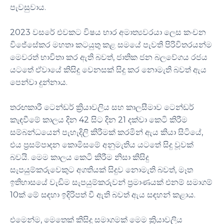
පැවසුවාය.
2023 වසරේ එවකට විෂය භාර අමාත්‍යවරයා ලෙස කංචන
විජේසේකර මහතා කටයුතු කළ සමයේ පැවති පිරිවිතරයන්ම
මෙවරත් භාවිතා කර ඇති බවත්, ජාතික ජන බලවේගය රජය
යටතේ ඒවායේ කිසිදු වෙනසක් සිදු කර නොමැති බවත් ඇය
පෙන්වා දුන්නාය.
තරඟකාරී ටෙන්ඩර් ක්‍රියාවලිය සහ කාලසීමාව ටෙන්ඩර්
කැඳවීමේ කාලය දින 42 සිට දින 21 දක්වා කෙටි කිරීම
සම්බන්ධයෙන් පැහැදිලි කිරීමක් කරමින් ඇය කියා සිටියේ,
එය ප්‍රසම්පාදන කොමිසමේ අනුමැතිය යටතේ සිදු වූවක්
බවයි. මෙම කාලය කෙටි කිරීම නිසා කිසිදු
සැපයුම්කරුවෙකුට අගතියක් සිදුව නොමැති බවත්, මෑත
ඉතිහාසයේ වැඩිම සැපයුම්කරුවන් ප්‍රමාණයක් එනම් සමාගම්
10ක් මේ සඳහා ඉදිරිපත් වී ඇති බවත් ඇය සඳහන් කළාය.
එමෙන්ම, මෙතෙක් කිසිදු සමාගමක් මෙම ක්‍රියාවලිය