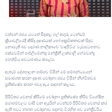
වත්මන් රජය යටතේ සිදුකළ ගල් අඟුරු ටෙන්ඩර්
ක්‍රියාවලියේදී කිසිදු දූෂණයක් හෝ අක්‍රමිකතාවක් සිදුව
නොමැති බව දෙරණ නාලිකාවේ 'වාදපිටිය' වැඩසටහනට
එක්වෙමින් පාර්ලිමේන්තු මන්ත්‍රීනී ලක්මාලි හේමචන්ද්‍ර
මහත්මිය අවධාරණය කළේය.
ඇතැම් දේශපාලන පාර්ශව විසින් මේ සම්බන්ධයෙන්
සමාජගත කරන දූෂණ චෝදනා රජය විසින් නිශ්චිතවම
ප්‍රතික්ෂේප කරන බවද ඇය සඳහන් කළාය,.
පිරිවිතර වෙනස් කිරීමේ චෝදනා ප්‍රතික්ෂේප කිරීම විශේෂිත
සමාගම්වලට වාසි වන අයුරින් ටෙන්ඩර් පිරිවිතර වෙනස් කර
ඇති බවට නඟන චෝදනාව පදනම් විරහිත බව මන්ත්‍රීවරිය