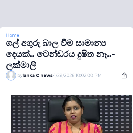
Home
ගල් අගුරු බාල වීම සාමාන්‍ය
දෙයක්.. ටෙන්ඩරය දුෂිත නෑ..-
ලක්මාලි
by
lanka C news
-
1/28/2026 10:02:00 PM