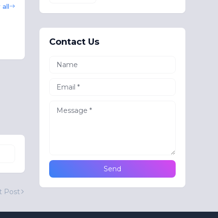
all
Contact Us
t Post