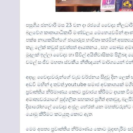
පසුගිය ජනවාරි මස 23 වන දා රජයේ වෛද්‍ය නිලධා
බලවේග කෘතෘයාධීකාරී මණ්ඩලය මෙහෙයවමින් ආණ්ඩ
පක්ෂ නායකයින්ගේ ඡායාරූප භාවිතා කරමින් අසත්‍යය 
කළ ලේක් කවුස් පුවත්පත් ආයතනය , සහ සෞඛ්‍ය අමා
මුදලක් ඉල්ලා වෛද්‍ය හා සිවිල් අයිතිවාසිකම් පිළි
චමල් සංජීව මහතා ස්වකීය නීතිඥයන් මාර්ගයෙන් 
අදාළ වෛද්‍යවරුන්ගේ වැඩ වර්ජනය සිදුවූ දින ලෙක්
අඩවි මඟින් ද තවත් youtube සමාජ අවකාශයක් මගින්ද, 
ප්‍රවෘත්තිය නිර්මාණය කොට ප්‍රචාරය කිරීමට දායක 
අමාත්‍යවරයාගේ පුද්ගලික සහකාර ප්‍රගීත් අතාවුද,
දිසාරෝහලේ වෛද්‍ය අංජුල හේරත් යන මහත්වරුන්ට 
යොමු කිරීමට කටයුතු කොට ඇත.
මෙම අසත්‍ය ප්‍රවෘත්තිය නිර්මාණය කොට මුදාහැරීම