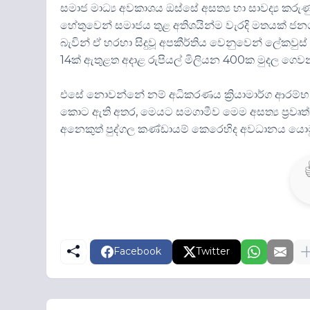
සමාජ මාධ්‍ය අවකාශය ඔස්සේ අසත්‍ය හා සාවද්‍ය ක
හේතුවෙන් සමාජය තුළ අතිශයින්ම වැරදි මතයක් ජන
බැවින් ඒ හරහා සිදුවූ අපකීර්තිය වෙනුවෙන් ලේකවුස
14ක් ඇතුළත අදාළ රුපියල් මිලියන 400ක මුදල ගෙ
එසේ නොවන්නේ නම් අධිකරණය ක්‍රියාමාර්ග ආරම්භ 
කොට ඇති අතර, මෙයට සමගාමීව මෙම අසත්‍ය ප්‍රවෘත
අනෙකුත් පුද්ගල කණ්ඩායම් කෙරෙහිද අවධානය යොම
Facebook
Twitter