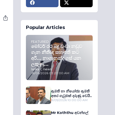
Popular Articles
FEATURED
මෝටර් රථ බදු වංචා නඩුව
ගැන නීතීඥ සභාපති කට
අරී... නාගානන්ද ගස් යන
ලකුණු...
lanka C news
-
8/06/2026 03:20:00 AM
ඇමති හා නියෝජ්‍ය ඇමති
අතර ගැටුමක් දරුණු වෙයි..
8/05/2026 10:00:00 AM
Mr Koththu අවන්හල්