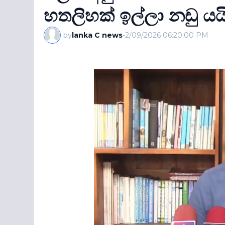
හතලිහක් ඉල්ලා නඩු යයි
by
lanka C news
-
2/09/2026 06:20:00 PM