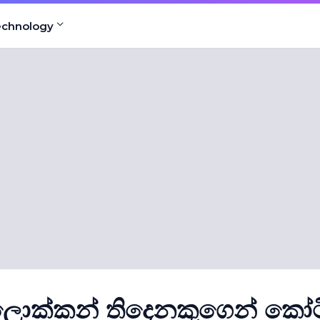
echnology
ය ලොක්කන් තිදෙනකුගෙන් කෝට