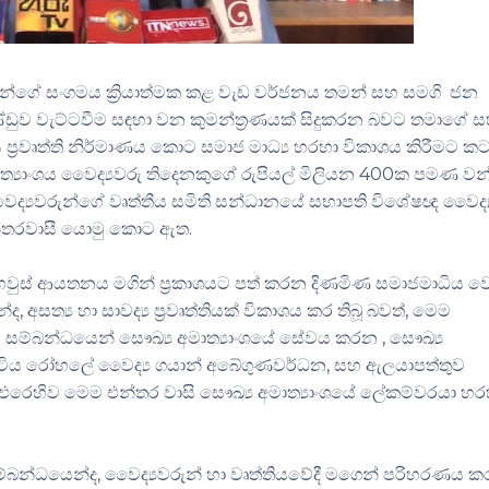
රීන්ගේ සංගමය ක්‍රියාත්මක කළ වැඩ වර්ජනය තමන් සහ සමගි ජන
ුව වැට්ටවීම සඳහා වන කුමන්ත්‍රණයක් සිදුකරන බවට තමාගේ 
ප්‍රවෘත්ති නිර්මාණය කොට සමාජ මාධ්‍ය හරහා විකාශය කිරීමට කට
ත්‍යාංශය වෛද්‍යවරු තිදෙනකුගේ රුපියල් මිලියන 400ක පමණ වන්
බඳ වෛද්‍යවරුන්ගේ වෘත්තීය සමිති සන්ධානයේ සභාපති විශේෂඥ වෛද්‍
එන්තරවාසී යොමු කොට ඇත.
 හවුස් ආයතනය මගින් ප්‍රකාශයට පත් කරන දිණමිණ සමාජමාධිය වෙ
අසත්‍ය හා සාවද්‍ය ප්‍රවෘත්තියක් විකාශය කර තිබූ බවත්, මෙම
වීම සම්බන්ධයෙන් සෞඛ්‍ය අමාත්‍යාංශයේ සේවය කරන , සෞඛ්‍ය
 බලපිටිය රෝහලේ වෛද්‍ය ගයාන් අබේගුණවර්ධන, සහ ඇලයාපත්තුව
එරෙහිව මෙම එන්තර වාසි සෞඛ්‍ය අමාත්‍යාංශයේ ලේකම්වරයා හර
 සම්බන්ධයෙන්ද, වෛද්‍යවරුන් හා වෘත්තියවේදී මගෙන් පරිහරණය 