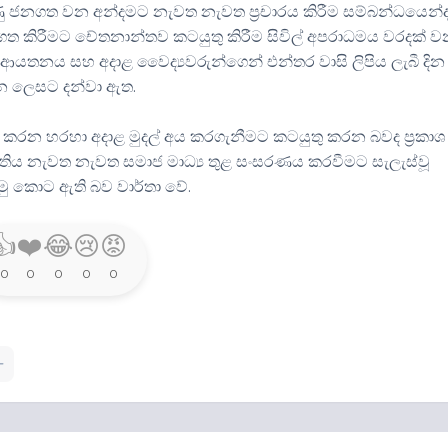
රුණු ජනගත වන අන්දමට නැවත නැවත ප්‍රචාරය කිරීම සම්බන්ධයෙන්
ගත කිරීමට චේතනාන්තව කටයුතු කිරීම සිවිල් අපරාධමය වරදක් 
් ආයතනය සහ අදාළ වෛද්‍යවරුන්ගෙන් එන්තර වාසි ලිපිය ලැබී දින
වන ලෙසට දන්වා ඇත.
කරන හරහා අදාළ මුදල් අය කරගැනීමට කටයුතු කරන බවද ප්‍රකාශ
්තිය නැවත නැවත සමාජ මාධ්‍ය තුළ සංසරණය කරවීමට සැලැස්වූ
ු කොට ඇති බව වාර්තා වේ.
👍
❤️
😂
😢
😡
0
0
0
0
0