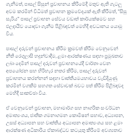
ගැනීමත්, පාසල් සිසුන් ප්‍රවාහනය කිරීමේදී මතුව ඇති ගැටලු
අවම කරමින් විධිමත් ප්‍රවාහන ක්‍රමවේදයක් ඇති කිරීමත්, "සිසු
සැරිය" පාසල් ප්‍රවාහන සේවය වඩාත් කාර්යක්ෂමව සහ
ඵලදායිව යොදවා ගැනීම පිළිබඳවත් මෙහිදී අවධානය යොමු
විය.
පාසල් දරුවන් ප්‍රවාහනය කිරීම ක්‍රමවත් කිරීම වෙනුවෙන්
නීති රෙගුලාසි හදුන්වාදීම, ළමා ආරක්ෂණය සඳහා ප්‍රමුඛතාව
ලබා දෙමින් පාසල් දරුවන් ප්‍රවාහනයේදී වාර්තා වෙන
අපයෝජන සහ හිරිහැර නතර කිරීම, පාසල් දරුවන්
ප්‍රවාහනය කරන්නන් සඳහා වෘත්තීයමයභාවය වැඩිදියුණු
කරමින් වගකීම් සහගත සේවාවක් බවට පත් කිරීම පිළිබඳවද
මෙහිදී සාකච්ඡා විය.
ඒ වෙනුවෙන් ප්‍රවාහන, මහාමාර්ග සහ නාගරික සංවර්ධන
අමාත්‍යංශය, ජාතික ගමනාගමන කොමිෂන් සභාව, අධ්‍යාපන,
උසස් අධ්‍යාපන සහ වෘත්තීය අධ්‍යාපන අමාත්‍යංශය සහ ළමා
ආරක්ෂණ අධිකාරිය ඒකාබද්ධව කටයුතු කිරීමේ අවශ්‍යතාව