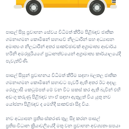
පාසල් සිසු ප්‍රවාහන සේවය විධිමත් කිරීම පිළිබඳව ජාතික
ගමනාගමන කොමිෂන් සභාවේ නිලධාරීන් සහ අධ්‍යාපන
අමාත්‍යංශ⁣ නිලධාරීන් අතර සාකච්ඡාවක් අග්‍රාමාත්‍ය ආචාර්ය
හරිනි අමරසූරියගේ ප්‍රධානත්වයෙන් අග්‍රාමාත්‍ය කාර්යාලයේදී
පැවැත්විණි.
පාසල් සිසුන් ප්‍රවාහනය විධිමත් කිරීම සඳහා බලතල ජාතික
ගමනාගමන කොමිෂන් සභාවට පැවරී ඇති අතර ඊට අදාළ
රෙගුලාසි කෙටුම්පත් මේ වන විට සකස් කර ඇති බැවින් එහි
අඩංගු කරුණු පිළිබඳව හා ඒ සඳහා ඇතුළත් විය යුතු නව
යෝජනා පිළිබඳව ද මෙහිදී සාකච්ඡා සිදු විය.
නව අධ්‍යාපන ප්‍රතිසංස්කරණ තුළ සිදු කරන පාසල්
ප්‍රතිසංවිධාන‍ ක්‍රියාවලියේදී මතු වන ප්‍රවාහන අවශ්‍යතා සපයා