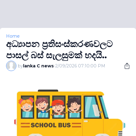
Home
අධ්‍යාපන ප‍්‍රතිසංස්කරණවලට
පාසල් බස් සැලසුමක් හදයි..
by
lanka C news
-
2/09/2026 07:10:00 PM