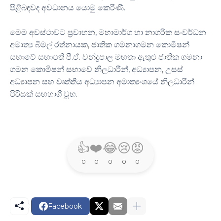
පිළිබඳවද අවධානය යොමු කෙරිණි.
මෙම අවස්ථාවට ප්‍රවාහන, මහාමාර්ග හා නාගරික සංවර්ධන
අමාත්‍ය බිමල් රත්නායක, ජාතික ගමනාගමන කොමිෂන්
සභාවේ සභාපති පී.ඒ. චන්ද්‍රපාල මහතා ඇතුළු ජාතික ගමනා
ගමන කොමිෂන් සභාවේ නිලධාරීන්, අධ්‍යාපන, උසස්
අධ්‍යාපන සහ වෘත්තීය අධ්‍යාපන අමාත්‍යංශයේ නිලධාරින්
පිරිසක් සහභාගී වූහ.
👍
❤️
😂
😢
😡
0
0
0
0
0
Facebook