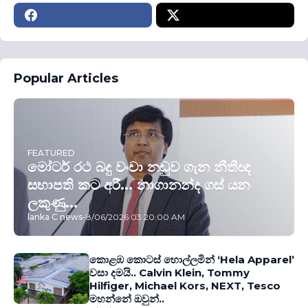
Popular Articles
FEATURED
මෝටර් රථ බදු වංචා නඩුව ගැන නීතීඥ
සභාපති කට අරී... නාගානන්ද ගස් යන
ලකුණු...
lanka C news
-
8/06/2026 03:20:00 AM
කොළඹ කොටස් හොල්ලමින් ‘Hela Apparel’
වසා දමයි.. Calvin Klein, Tommy
Hilfiger, Michael Kors, NEXT, Tesco
මහන්නේ ඔවුන්..