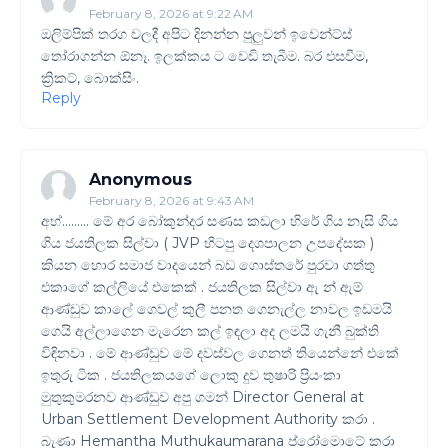
February 8, 2026 at 9:22 AM
ඔලිම්පික් තරග වලදී අපිට දිනන්න පුලුවන් ඉවෙන්ට්ස්
තෝරාගන්න ඕනෑ. ඉලක්කය ට වෙඩි තැබීම. බර එසවීම,
ක්‍රිකට්, බොක්සිං.
Reply
Anonymous
February 8, 2026 at 9:43 AM
අහ්......... මේ අර බෝකුන්දර සණස කඩලා හිරේ ගිය නැසි ගිය
ගිය ජයතිලක සිල්වා ( JVP හිටපු දෙශපාලන උපදේසක )
කියන හොර සමාජ වාදයෙන් බඩ ගොස්තරේ පුරවා ගත්තු
එකාගේ කල්ලියේ එකෙක් . ජයතිලක සිල්වා ඇ න් ඇම්
ආණ්ඩුව කාලේ ගෙවල් කුලී පනත ගෙනැල්ල නාවල ඉඩමයි
ගෙයි අල්ලාගෙන මැරෙන කල් ඉඳලා අද ලමයි ගැනී බුක්ති
විඳිනවා . මේ ආණ්ඩුව මේ දවස්වල ගෙනත් තියෙන්නේ එකේ
ඉතුරු ටික . ජයතිලකයගේ ලොකු දුව තුෂාරි ප්‍රියංකා
මුතුකුමරනව ආණ්ඩුව අපු ගමන් Director General at
Urban Settlement Development Authority කරා .
බැණා Hemantha Muthukaumarana ප්රෝමොටේ කරා