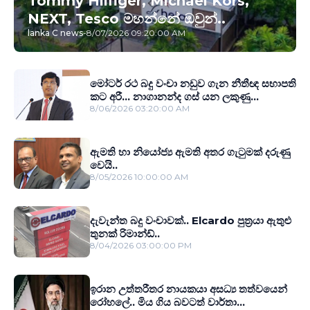
Tommy Hilfiger, Michael Kors,
NEXT, Tesco මහන්නේ ඔවුන්..
lanka C news
-
8/07/2026 09:20:00 AM
මෝටර් රථ බදු වංචා නඩුව ගැන නීතීඥ සභාපති
කට අරී... නාගානන්ද ගස් යන ලකුණු...
8/06/2026 03:20:00 AM
ඇමති හා නියෝජ්‍ය ඇමති අතර ගැටුමක් දරුණු
වෙයි..
8/05/2026 10:00:00 AM
දැවැන්ත බදු වංචාවක්.. Elcardo පුත‍්‍රයා ඇතුළු
තුනක් රිමාන්ඩ්..
8/04/2026 03:00:00 PM
ඉරාන උත්තරීතර නායකයා අසධ්‍ය තත්වයෙන්
රෝහලේ.. මිය ගිය බවටත් වාර්තා...