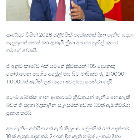
ආණ්ඩුව විසින් 2028 ඔලිම්පික් පදක්කමක් දිනා ගැනීම සඳහා
සැලසුමක් සකස් කර ඇතැයි ක්‍රීඩා අමාත්‍ය සුනිල් කුමාර
ගමගේ පවසයි.
ඒ අනුව කාණ්ඩ 4ක් යටතේ ක්‍රීඩකයන් 105 දෙනෙකු
තෝරාගෙන පසුගිය අප්‍රේල් මස සිට මාසිකව රු. 210000,
110000ක් බැගින් ලබා දෙන බවද ඔහු පෙන්වා දෙයි.
පාලම් බෝක්කු හදන ආකාරයට ක්‍රීඩකයන් තැනිය නොහැකි
බවත් ඒ සඳහා දිගුකාලීන සැලසුමක් අවශ්‍ය බවත් ඇමතිවරයා
ප්‍රකාශ කරයි.
අප වැනිම ආර්ථිකයක් ඇති කියුබාව ඔලිම්පික් රන් පදක්කම්
18ක් ඇතුළු පදක්කම් 244ක් දිනාඇති නමුත් ලංකාව දිනා