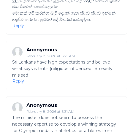
මුලු ලෝකෙම දිනන්න පුලුවන්, දැන් වල් වැදිලා තියෙන ක්‍රිකට්
එක විතරක් හදපත්ලෙන්ම.
මොකක් හරි කරන්න බැරි දෙයක් ගැන කියව කියව ඉන්නේ
නැතිව කරන්න පුළුවන් දේ විතරක් කරපල්ලා.
Reply
Anonymous
February 8, 2026 at 6:25 AM
Sri Lankans have high expectations and believe
what says is truth (religious influenced). So easily
mislead
Reply
Anonymous
February 8, 2026 at 6:31 AM
The minister does not seem to possess the
necessary expertise to develop a winning strategy
for Olympic medals in athletics for athletes from