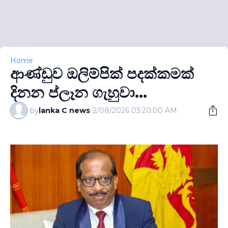
Home
ආණ්ඩුව ඔලිම්පික් පදක්කමක්
දිනන ප්ලෑන ගැහුවා...
by
lanka C news
-
2/08/2026 03:20:00 AM