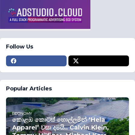
Follow Us
Popular Articles
ECONOMY
කොළඹ කොටස් හොල්ලමින් ‘Hela
Apparel’ වසා දමයි.. Calvin Klein,