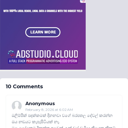
10 Comments
Anonymous
February 8, 2026 at 6:02 AM
ඔලිම්පික් පදක්කමක් දිනනවා වගේ බරපතල දේවල් කරන්න
ඔය නඩයට කැපෑසිටියක් නෑ.