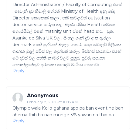
Director Administration / Faculty of Computing එකේ
. දෙවැනි දුව හිමාලි හේරත් Ministry of Health අනු බද්ද
Director කෙනෙක් කලා . එකී කවදාවත් outstation
doctor service කරලා නැ . බැණා රසික Herath ගම්පහ
හොස්පිටල් එකේ matinity unit ඒකේ head කරා . පුතා
Asanka de Silva UK වල . සිංහල ගැනි දුව අ ත ඇරලා
denmark නාකි සුද්දියක් බැඳලා හොරා කාපු ඩොලර් මිලියන
ගානක මුදල් ස්විස් වල තැන්පත් කරලා බිස්නස් කරනවා එහේ .
මේ දවස් වල පන්ති කාමර වලට සුහුරු පුවරු සපයන
කොන්ත්‍රාත්තුව අරගෙන හොඳට මාටියා ගහනවා .
Reply
Anonymous
February 8, 2026 at 10:13 AM
Olympic wala Kollo gahana app pa ban event ne ban
ahema thib ba nan munge 3% yawan na thib ba
Reply