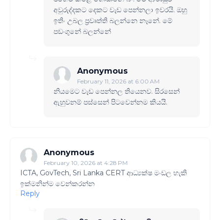
අවුරුද්දකට දෙකට වැඩ පෙන්නලා ඉවරයි. ඔහු
ඉතිං උබල ප්‍රවෘත්ති බලන්නෙ නෑනේ. මේ
පඩංගුනේ බලන්නේ
Anonymous
February 11, 2026 at 6:00 AM
නියමෙට වැඩ පෙන්නල තියෙනව. සිරසෙන්
ඇහුවනම් පස්සෙන් පිටවෙන්නම කියයි.
Anonymous
February 10, 2026 at 4:28 PM
ICTA, GovTech, Sri Lanka CERT ආධ්‍යක්ෂ මංඩල හැකි
ඉක්මනින්ම වෙන්කරන්න
Reply