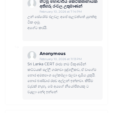
හිටපු මහාචාර්ය කෙටිකතානායක
අතිගරු රංවල උතුමාණන්
February 10, 2026 at 7:14 PM
උන් සේරෝම එලවල අපේ පැලවත්තේ යුගත්තු
ටික දාමු.
අගේට කරයි.
Anonymous
February 10, 2026 at 11:13 PM
Sri Lanka CERT රාජ්‍ය නම විකුණමින්
කට්ටයක් සල්ලි ගරනවා පුද්ගලිකව, ඒ වාගේම
හොර අමත්‍යාංශ ලේකම්ලා එලවා දැමිය යුතුයි.
හොර බණ්ඩාර රපච අල්ලන් ඉන්නවා. කිසිම
වැඩක් නැහැ. මේ අයගේ නියෝජිතයකු ට
වැදලා නේද ඉන්නේ