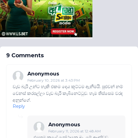
9 Comments
Anonymous
February 10, 2026 at 3:43 PM
වැඩ බැරි උන්ට හැකි එකම දෙය කූට්ටම ඇනීමයි. පුළුවන් නම්
වෙනස් කරපල්ලා වැඩ බැරි කැබිනෙට්ටුව. හැම තිස්සෙම වරද
අනුන්ගේ.
Reply
Anonymous
February 11, 2026 at 12:48 AM
එහෙම කළේ ගෝඨානෙ බං. මේ ආණ්ඩුව