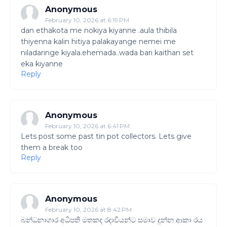
Anonymous
February 10, 2026 at 6:19 PM
dan ethakota me nokiya kiyanne .aula thibila
thiyenna kalin hitiya palakayange nemei me
niladaringe kiyala.ehemada..wada bari kaithan set
eka kiyanne
Reply
Anonymous
February 10, 2026 at 6:41 PM
Lets post some past tin pot collectors. Lets give
them a break too
Reply
Anonymous
February 10, 2026 at 8:42 PM
බන්ධනාගාර අධිපති මතකද රදාවියන්ට සමාව දුන්න ආකා රය