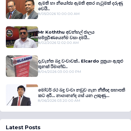
ඇමති හා නියෝජ්‍ය ඇමති අතර ගැටුමක් දරුණු
වෙයි..
8/05/2026 10:00:00 AM
Mr Koththu අවන්හල් ජාලය
සම්පූර්ණයෙන්ම වසා දමයි..
8/02/2026 12:02:00 AM
දැවැන්ත බදු වංචාවක්.. Elcardo පුත‍්‍රයා ඇතුළු
තුනක් රිමාන්ඩ්..
8/04/2026 03:00:00 PM
මෝටර් රථ බදු වංචා නඩුව ගැන නීතීඥ සභාපති
කට අරී... නාගානන්ද ගස් යන ලකුණු...
8/06/2026 03:20:00 AM
Latest Posts