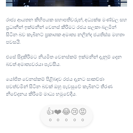
රාජ්‍ය ආයතන කිහිපයක සභාපතිවරුන්, අධ්‍යක්ෂ මණ්ඩල සහ
ප්‍රධානීන් ඉක්මනින් වෙනස් කිරීමට රජය සලකා බලමින්
සිටින බව කැබිනට් ප්‍රකාශක අමාත්‍ය නලින්ද ජයතිස්ස මහතා
පවසයි.
එසේ සිදුකිරීමට නියමිත වෙනස්කම් ඉක්මනින් දැනුම් දෙන
බවත් අමාත්‍යවරයා පැවසීය.
යෝජිත වෙනස්කම් පිළිබඳව රජය දැනට සාකච්ඡා
පවත්වමින් සිටින බවක් ඔහු පැවසුවේ කැබිනට් තීරණ
නිවේදනය කිරීමේ මාධ්‍ය හමුවේදීය.
👍
❤️
😂
😢
😡
0
0
0
0
0