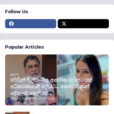
Follow Us
Popular Articles
ARTS
මර්වින් සිල්වා-රිතු ආකර්ෂා හුටපටයක්
අධිකරණයේදී එලියට.. කෝටි ගණන්
දේපලත් හෙලිවේ...
lanka C news
-
7/31/2026 10:00:00 AM