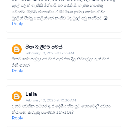
මුදල් වලින් ගෑණියි මිනිහයි පර ජේ.වී.පී. හැත්ත නඩත්තු
වෙනවා මදිවට ජනතාවගේ රීරි මාංශ හූරලා ගන්න ඒ බදු
මුදලින් පිස්සු කෙලින්නේ නැතිව බදු මුදල් අඩු කරපියව් 🤮
Reply
සිතා බැලීමට යමක්
February 10, 2026 at 8:33 AM
ඕකට ඉස්සෙල්ලා අර මාළු ඇප් එක දීල හිටපල්ලා දැන් මාළු
ගිනි ගනන්
Reply
Lalla
February 10, 2026 at 10:30 AM
දැනට පවතින සමහර ඇප් දේශීය නිපැයුම් නොවේද? අවශ්‍ය
නියාමන කටයුතු පමණක් නොවේද?
Reply