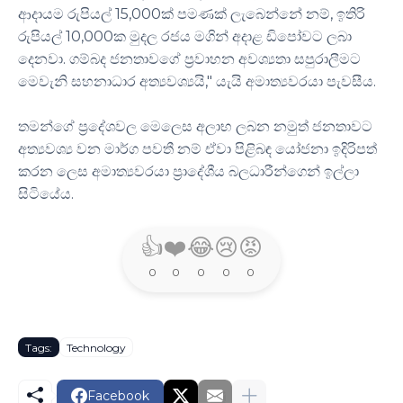
ආදායම රුපියල් 15,000ක් පමණක් ලැබෙන්නේ නම්, ඉතිරි
රුපියල් 10,000ක මුදල රජය මගින් අදාළ ඩිපෝවට ලබා
දෙනවා. ගම්බද ජනතාවගේ ප්‍රවාහන අවශ්‍යතා සපුරාලීමට
මෙවැනි සහනාධාර අත්‍යවශ්‍යයි," යැයි අමාත්‍යවරයා පැවසීය.
තමන්ගේ ප්‍රදේශවල මෙලෙස අලාභ ලබන නමුත් ජනතාවට
අත්‍යවශ්‍ය වන මාර්ග පවතී නම් ඒවා පිළිබඳ යෝජනා ඉදිරිපත්
කරන ලෙස අමාත්‍යවරයා ප්‍රාදේශීය බලධාරීන්ගෙන් ඉල්ලා
සිටියේය.
👍
❤️
😂
😢
😡
0
0
0
0
0
Tags:
Technology
Facebook