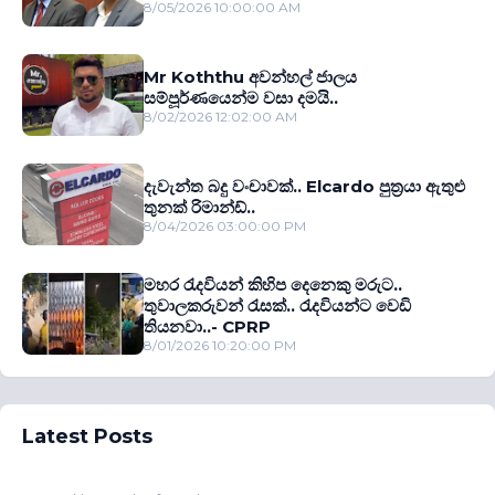
8/05/2026 10:00:00 AM
Mr Koththu අවන්හල් ජාලය
සම්පූර්ණයෙන්ම වසා දමයි..
8/02/2026 12:02:00 AM
දැවැන්ත බදු වංචාවක්.. Elcardo පුත‍්‍රයා ඇතුළු
තුනක් රිමාන්ඩ්..
8/04/2026 03:00:00 PM
මහර රැදවියන් කිහිප දෙනෙකු මරුට..
තුවාලකරුවන් රැසක්.. රැදවියන්ට වෙඩි
තියනවා..- CPRP
8/01/2026 10:20:00 PM
Latest Posts