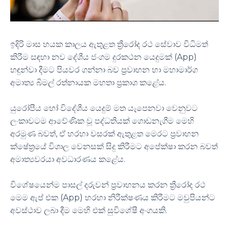
ඉදිරි මාස හයක කාලය ඇතුළත ත්‍රීරෝද රථ සේවාව විධිමත්
කිරීම සඳහා නව දේශීය ජංගම දුරකථන යෙදුමක් (App)
හඳුන්වා දීමට පියවර ගන්නා බව ප්‍රවාහන හා මහාමාර්ග
අමාත්‍ය බිමල් රත්නායක මහතා ප්‍රකාශ කළේය.
යුරෝපීය හෝ විදේශීය යෙදුම් මත යැපෙනවා වෙනුවට
ලංකාවටම ආවේණික වූ පද්ධතියක් ගොඩනැගීම මෙහි
අරමුණ බවත්, ඒ හරහා වසරක් ඇතුළත මෙරට ප්‍රවාහන
ක්ෂේත්‍රයේ විශාල වෙනසක් සිදු කිරීමට අපේක්ෂා කරන බවත්
අමාත්‍යවරයා අවධාරණය කළේය.
විශේෂයෙන්ම පාසල් දරුවන් ප්‍රවාහනය කරන ත්‍රීරෝද රථ
මෙම ඇප් එක (App) හරහා නිරීක්ෂණය කිරීමට මවුපියන්ට
අවස්ථාව ලබා දීම මෙහි එක් සුවිශේෂී අංගයකි.