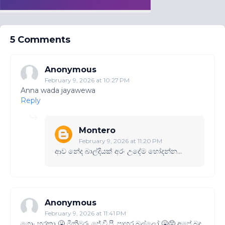
5 Comments
Anonymous
February 9, 2026 at 10:27 PM
Anna wada jayawewa
Reply
Montero
February 9, 2026 at 11:20 PM
ආව නේද බාල්දියක් අරං උදේම හෝදන්න...
Anonymous
February 9, 2026 at 11:41 PM
ගොං හරකා 🤮 මීනීමරු ජේ.වී.පී. පාහර බල්ලෝ 🤮😡 අපේ බදු