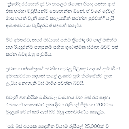
"ත්‍රීරෝද රථයෙන් දරුවා පාසලට රැගෙන ගියාද යන්න ඇප්
එක හරහා මවුපියන්ට පෙනෙන්න ඕනේ. ඒ වගේ දේවල්
මාස හයක් වැනි කෙටි කාලයකින් කරන්න පුළුවන්," යැයි
අමාත්‍යවරයා වැඩිදුරටත් සඳහන් කළේය.
මීට අමතරව, නගර මධ්‍යයේ පිහිටි ත්‍රීරෝද රථ ගාල් මගීන්ට
සහ රියදුරන්ට පහසුකම් සහිත ගුණාත්මක ස්ථාන බවට පත්
කරන බවද ඔහු පැවසීය.
ප්‍රවාහන ක්ෂේත්‍රයේ පවතින ගැටලු පිළිබඳව අදහස් දක්වමින්
අමාත්‍යවරයා සඳහන් කළේ ලංකාව පුරා කිසිසේත්ම ලාභ
ලැබිය නොහැකි බස් මාර්ග පවතින බවයි.
එවැනි අනාර්ථික මාර්ගවල ධාවනය වන බස් රථ සඳහා
රජයෙන් සහනාධාර ලබා දීමට රුපියල් මිලියන 2000ක
මුදලක් වෙන් කර ඇති බව ඔහු අනාවරණය කළේය.
"යම් බස් රථයක දෛනික වියදම රුපියල් 25,000ක් වී