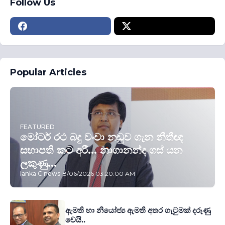
Follow Us
Popular Articles
FEATURED
මෝටර් රථ බදු වංචා නඩුව ගැන නීතීඥ
සභාපති කට අරී... නාගානන්ද ගස් යන
ලකුණු...
lanka C news
-
8/06/2026 03:20:00 AM
ඇමති හා නියෝජ්‍ය ඇමති අතර ගැටුමක් දරුණු
වෙයි..