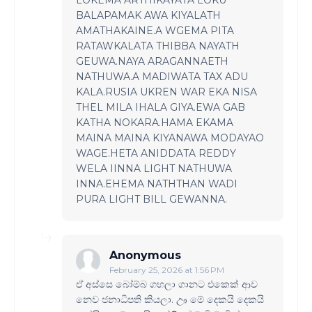
BALAPAMAK AWA KIYALATH
AMATHAKAINE.A WGEMA PITA
RATAWKALATA THIBBA NAYATH
GEUWA.NAYA ARAGANNAETH
NATHUWA.A MADIWATA TAX ADU
KALA.RUSIA UKREN WAR EKA NISA
THEL MILA IHALA GIYA.EWA GAB
KATHA NOKARA.HAMA EKAMA
MAINA MAINA KIYANAWA MODAYAO
WAGE.HETA ANIDDATA REDDY
WELA IINNA LIGHT NATHUWA
INNA.EHEMA NATHTHAN WADI
PURA LIGHT BILL GEWANNA.
Anonymous
February 25, 2026 at 1:56 PM
ඒ අස්සෙ බෝම්බ ගහලා ගානට එකෙක් ආව
නෙව ජනාධිපති කියලා. ඌ මේ දෙකයි දෙකයි