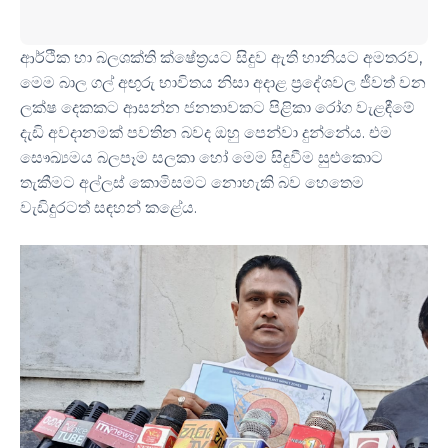
ආර්ථික හා බලශක්ති ක්ෂේත්‍රයට සිදුව ඇති හානියට අමතරව,
මෙම බාල ගල් අඟුරු භාවිතය නිසා අදාළ ප්‍රදේශවල ජීවත් වන
ලක්ෂ දෙකකට ආසන්න ජනතාවකට පිළිකා රෝග වැළඳීමේ
දැඩි අවදානමක් පවතින බවද ඔහු පෙන්වා දුන්නේය. එම
සෞඛ්‍යමය බලපෑම සලකා හෝ මෙම සිදුවීම සුළුකොට
තැකීමට අල්ලස් කොමිසමට නොහැකි බව හෙතෙම
වැඩිදුරටත් සඳහන් කළේය.