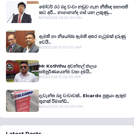
මෝටර් රථ බදු වංචා නඩුව ගැන නීතීඥ සභාපති
කට අරී... නාගානන්ද ගස් යන ලකුණු...
8/06/2026 03:20:00 AM
ඇමති හා නියෝජ්‍ය ඇමති අතර ගැටුමක් දරුණු
වෙයි..
8/05/2026 10:00:00 AM
Mr Koththu අවන්හල් ජාලය
සම්පූර්ණයෙන්ම වසා දමයි..
8/02/2026 12:02:00 AM
දැවැන්ත බදු වංචාවක්.. Elcardo පුත‍්‍රයා ඇතුළු
තුනක් රිමාන්ඩ්..
8/04/2026 03:00:00 PM
Latest Posts