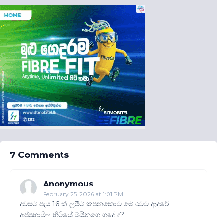
7 Comments
Anonymous
February 25, 2026 at 1:01 PM
දවසට පැය 16 ක් ලයිට් කපනකොට මේ රටට ආදරේ
අප්පුහාමිල හිටියේ මයිනගෙ ගුදේ ද?