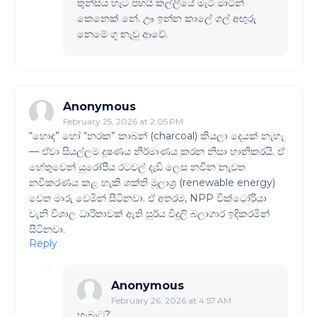
තුන්සිය හැට පහයි කල්ලියේ මැටි මාටින්
කෙනෙක් නේ. ඌ ඉන්න කාලේ ගල් අඟුරු
නෙමේ ගූ නැවු ආවේ.
Anonymous
February 25, 2026 at 2:05 PM
“හොඳ” හෝ “නරක” කාබන් (charcoal) කියලා දෙයක් නැහැ
— ඒවා සියල්ලම දූෂණය නිර්මාණය කරන නිසා හානිකරයි. ඒ
හේතුවෙන් යුරෝපීය රටවල් දැඩි ලෙස නවීන නැවත
නවීකරණය කළ හැකි ශක්ති මූලාශ්‍ර (renewable energy)
වෙත මාරු වෙමින් සිටිනවා. ඒ අතරම, NPP වික්ටෝරියා
වැනි විශාල ධාරිතාවක් ඇති සූර්ය විදුලි බලාගාර ඉදිකරමින්
සිටිනවා.
Reply
Anonymous
February 26, 2026 at 4:57 AM
හැබෑට?