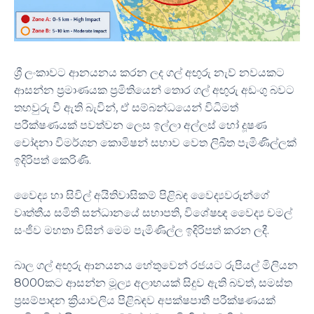
ශ්‍රී ලංකාවට ආනයනය කරන ලද ගල් අඟුරු නැව් නවයකට
ආසන්න ප්‍රමාණයක ප්‍රමිතියෙන් තොර ගල් අඟුරු අඩංගු බවට
තහවුරු වී ඇති බැවින්, ඒ සම්බන්ධයෙන් විධිමත්
පරීක්ෂණයක් පවත්වන ලෙස ඉල්ලා අල්ලස් හෝ දූෂණ
චෝදනා විමර්ශන කොමිෂන් සභාව වෙත ලිඛිත පැමිණිල්ලක්
ඉදිරිපත් කෙරිණි.
වෛද්‍ය හා සිවිල් අයිතිවාසිකම් පිළිබඳ වෛද්‍යවරුන්ගේ
වෘත්තීය සමිති සන්ධානයේ සභාපති, විශේෂඥ වෛද්‍ය චමල්
සංජීව මහතා විසින් මෙම පැමිණිල්ල ඉදිරිපත් කරන ලදී.
බාල ගල් අඟුරු ආනයනය හේතුවෙන් රජයට රුපියල් මිලියන
8000කට ආසන්න මූල්‍ය අලාභයක් සිදුව ඇති බවත්, සමස්ත
ප්‍රසම්පාදන ක්‍රියාවලිය පිළිබඳව අපක්ෂපාතී පරීක්ෂණයක්