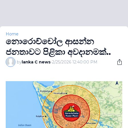
Home
නොරොච්චෝල ආසන්න
ජනතාවට පිළිකා අවදානමක්..
by
lanka C news
-
2/25/2026 12:40:00 PM