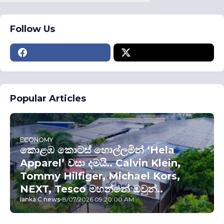
Follow Us
Popular Articles
ECONOMY
කොළඹ කොටස් හොල්ලමින් ‘Hela
Apparel’ වසා දමයි.. Calvin Klein,
Tommy Hilfiger, Michael Kors,
NEXT, Tesco මහන්නේ ඔවුන්..
lanka C news
-
8/07/2026 09:20:00 AM