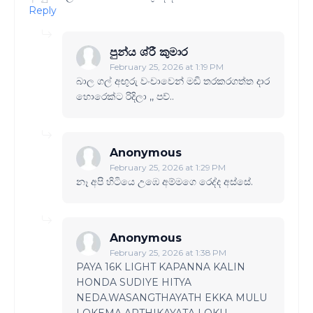
Reply
පුන්ය ශ්රී කුමාර
February 25, 2026 at 1:19 PM
බාල ගල් අඟුරු වංචාවෙන් මඩි තරකරගත්ත දාර
හොරෙක්ට රිදිලා ,, පව්..
Anonymous
February 25, 2026 at 1:29 PM
නෑ අපි හිටියෙ උඹෙ අම්මගෙ රෙද්ද අස්සේ.
Anonymous
February 25, 2026 at 1:38 PM
PAYA 16K LIGHT KAPANNA KALIN
HONDA SUDIYE HITYA
NEDA.WASANGTHAYATH EKKA MULU
LOKEMA ARTHIKAYATA LOKU