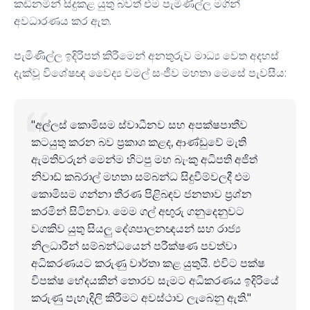
කඩිනමින් සිදුකළ යුතු බවත් එම පැමිණිල්ල මගින්
අවධාරණය කර ඇත.
පැමිණිල්ල ඉදිරිපත් කිරීමෙන් අනතුරුව මාධ්‍ය වෙත අදහස්
දැක්වූ විශේෂඥ වෛද්‍ය චමල් සංජීව මහතා මෙසේ පැවසීය:
"අල්ලස් කොමිසම ස්වාධීනව සහ අපක්ෂපාතීව
කටයුතු කරන බව ප්‍රකාශ කළද, ආණ්ඩුවේ මැති
ඇමතිවරුන් මෙන්ම හිටපු මහ බැංකු අධිපති අජිත්
නිවාඩ් කබ්රාල් මහතා සම්බන්ධ සිදුවීම්වලදී එම
කොමිසම ගන්නා තීරණ පිළිබඳව ජනතාව ප්‍රශ්න
කරමින් සිටිනවා. මෙම ගල් අඟුරු ගනුදෙනුවට
වගකිව යුතු සියලු දේශපාලනඥයන් සහ රාජ්‍ය
නිලධාරීන් සම්බන්ධයෙන් පරීක්ෂණ පවත්වා
අධිකරණයට කරුණු වාර්තා කළ යුතුයි. එවිට පක්ෂ
විපක්ෂ භේදයකින් තොරව සැමට අධිකරණය ඉදිරියේ
කරුණු පැහැදිලි කිරීමට අවස්ථාව ලැබෙනු ඇති."