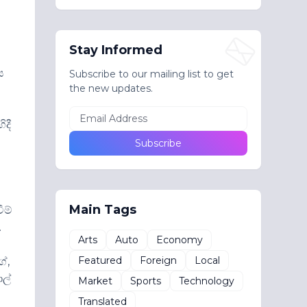
Stay Informed
ය
Subscribe to our mailing list to get
the new updates.
ිදී
Main Tags
ීම්
.
Arts
Auto
Economy
Featured
Foreign
Local
ේ,
ාල්
Market
Sports
Technology
Translated