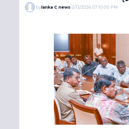
by
lanka C news
-
2/13/2026 07:10:00 PM