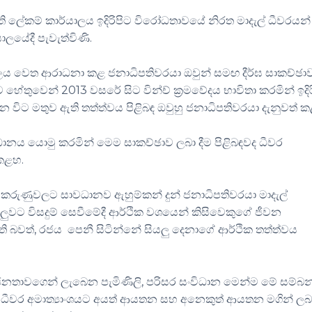
ි ලේකම් කාර්යාලය ඉදිරිපිට විරෝධතාවයේ නිරත මාදැල් ධීවරයන්
ාලයේදී පැවැත්විණි.
ලය වෙත ආරාධනා කළ ජනාධිපතිවරයා ඔවුන් සමඟ දීර්ඝ සාකච්ඡ
 හේතුවෙන් 2013 වසරේ සිට වින්ච් ක්‍රමවේදය භාවිතා කරමින් ඉදි
න විට මතුව ඇති තත්ත්වය පිළිබඳ ඔවුහු ජනාධිපතිවරයා දැනුවත් 
ධානය යොමු කරමින් මෙම සාකච්ඡාව ලබා දීම පිළිබඳවද ධීවර
කළහ.
ු කරුණුවලට සාවධානව ඇහුම්කන් දුන් ජනාධිපතිවරයා මාදැල්
ුවට විසදුම් සෙවීමේදී ආර්ථික වශයෙන් කිසිවෙකුගේ ජීවන
ි බවත්, රජය පෙනී සිටින්නේ සියලු දෙනාගේ ආර්ථික තත්ත්වය
ර ජනතාවගෙන් ලැබෙන පැමිණිලි, පරිසර සංවිධාන මෙන්ම මේ සම්බ
, ධීවර අමාත්‍යාංශයට අයත් ආයතන සහ අනෙකුත් ආයතන මගින් ලබා