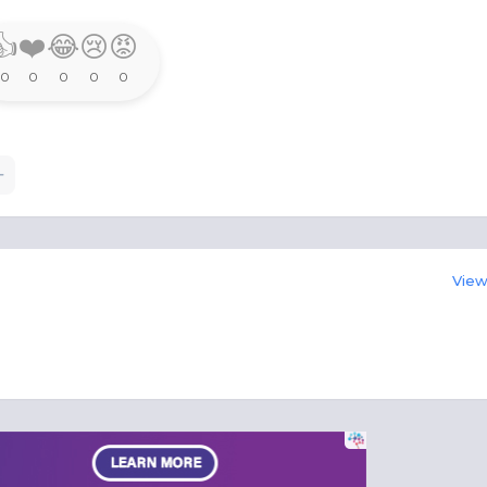
👍
❤️
😂
😢
😡
0
0
0
0
0
View 