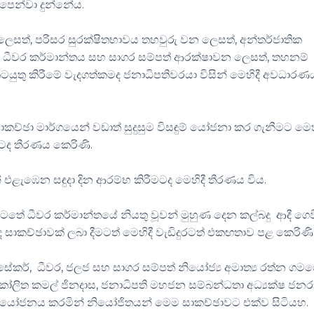
 පෙන්වා දුන්නේය.
සත්, පරිසර සුරක්ෂිතභාවය තහවුරු වන ලෙසත්, අන්තර්ජාතික
ද ධීවර කර්මාන්තය සහ සාගර සම්පත් ආරක්ෂාවන ලෙසත්, තහනම්
ටයුතු කිරීමේ වැදගත්කමද ජනාධිපතිවරයා විසින් මෙහිදී අවධාරණ
ාකච්ඡා මාර්ගයෙන් වඩාත් සුදුසුම විසඳුම් යෝජනා කර ගැනීමට මෙහ
ටද තීරණය කෙරිණි.
 එළැඹෙන සඳුදා දින ආරම්භ කිරීමටද මෙහිදී තීරණය විය.
ටතේ ධීවර කර්මාන්තයේ නියතු වූවන් මුහුණ දෙන කල්බදු ආදී ගෙව
ගද සාකච්ඡාවක් ලබා දීමටත් මෙහිදී වැඩිදුරටත් එකඟතාව පළ කෙරිණි
්‍රසේකර්, ධීවර, ජලජ සහ සාගර සම්පත් නියෝජ්‍ය අමාත්‍ය රත්න ගමග
කෝලිත කමල් ජිනදාස, ජනාධිපති මහජන සම්බන්ධතා අධ්‍යක්ෂ ජනර
ාව නියෝජනය කරමින් නියෝජිතයන් මෙම සාකච්ඡාවට එක්ව සිටියහ.