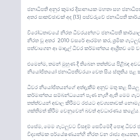
ජනාධිපති අනුර කුමාර දිසානායක මහතා සහ ජනාධිපත
අතර සාකච්ඡාවක් අද (13) පස්වරුවේ ජනාධිපති කාර්ය
විරෝධතාවයේ නිරත ධීවරයන්හට ජනාධිපති කාර්යා
නිරත වූ අතර 2010 වසරේ ආරම්භ කර, ශ්‍රමික ගැටලුව
පත්වාගෙන ආ මාදැල් ධීවර කර්මාන්තය ආශ්‍රිතව මේ ව
එමෙන්ම, තමන් මුහුණ දී තිබෙන තත්ත්වය පිළිබඳ අව
නියෝජිතයෝ ජනාධිපතිවරයා වෙත සිය ස්තූතිය පළ 
ධීවර නියෝජිතයන්ගේ අත්දැකීම් අනුව මතු කළ සියල
කර්මාන්තය සම්බන්ධයෙන් පැණ නැඟී ඇති මෙම ගැටල
තත්ත්වයන් අඩාල කිරීමට රජයට අවශ්‍යතාවක් නොමැත
ශක්තිමත් කිරීම වෙනුවෙන් බවත් අවධාරණය කළේය.
එසේම, මෙම ගැටලුවට විසඳුම් සෙවීමේදී පොදු ධීව
විද්‍යාත්මක පර්යේෂණයන්හි නිරත වන රාජ්‍ය ආයතන