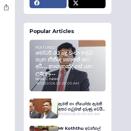
Popular Articles
FEATURED
මෝටර් රථ බදු වංචා නඩුව
ගැන නීතීඥ සභාපති කට
අරී... නාගානන්ද ගස් යන
ලකුණු...
lanka C news
-
8/06/2026 03:20:00 AM
ඇමති හා නියෝජ්‍ය ඇමති
අතර ගැටුමක් දරුණු වෙයි..
8/05/2026 10:00:00 AM
Mr Koththu අවන්හල්