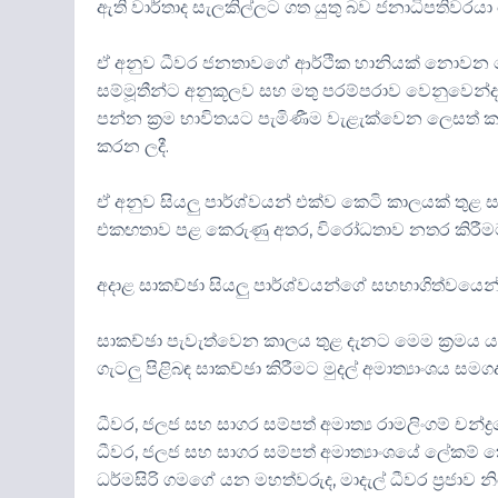
ඇති වාර්තාද සැලකිල්ලට ගත යුතු බව ජනාධිපතිවරයා
ඒ අනුව ධීවර ජනතාවගේ ආර්ථික හානියක් නොවන ලෙ
සම්මූතීන්ට අනුකූලව සහ මතු පරම්පරාව වෙනුවෙන්
පන්න ක්‍රම භාවිතයට පැමිණීම වැළැක්වෙන ලෙසත් ක
කරන ලදී.
ඒ අනුව සියලු පාර්ශ්වයන් එක්ව කෙටි කාලයක් තුළ ස
එකඟතාව පළ කෙරුණු අතර, විරෝධතාව නතර කිරීම
අදාළ සාකච්ඡා සියලු පාර්ශ්වයන්ගේ සහභාගිත්වයෙන්
සාකච්ඡා පැවැත්වෙන කාලය තුළ දැනට මෙම ක්‍රමය ය
ගැටලු පිළිබඳ සාකච්ඡා කිරීමට මුදල් අමාත්‍යාංශය සම
ධීවර, ජලජ සහ සාගර සම්පත් අමාත්‍ය රාමලිංගම් චන්ද
ධීවර, ජලජ සහ සාගර සම්පත් අමාත්‍යාංශයේ ලේකම් 
ධර්මසිරි ගමගේ යන මහත්වරුද, මාදැල් ධීවර ප්‍රජ