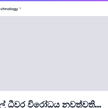
echnology
ල් ධීවර විරෝධය නවත්වති...