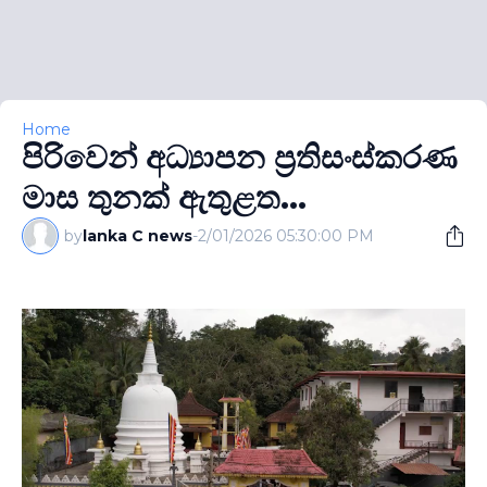
Home
පිරිවෙන් අධ්‍යාපන ප්‍රතිසංස්කරණ
මාස තුනක් ඇතුළත...
by
lanka C news
-
2/01/2026 05:30:00 PM