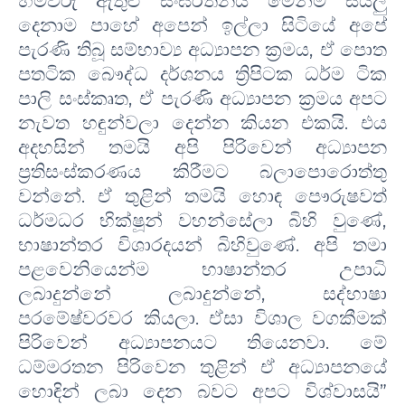
හිමිවරු ඇතුළු සංඝරත්නය මෙන්ම සියලු
දෙනාම පාහේ අපෙන් ඉල්ලා සිටියේ අපේ
පැරණි තිබූ සම්භාව්‍ය අධ්‍යාපන ක්‍රමය
,
ඒ පොත
පතටික බෞද්ධ දර්ශනය ත්‍රිපිටක ධර්ම ටික
පාලි සංස්කෘත
,
ඒ පැරණි අධ්‍යාපන ක්‍රමය අපට
නැවත හඳුන්වලා දෙන්න කියන එකයි.
එය
අදහසින් තමයි අපි පිරිවෙන් අධ්‍යාපන
ප්‍රතිසංස්කරණය කිරීමට බලාපොරොත්තු
වන්නේ. ඒ තුළින් තමයි හොඳ පෞරුෂවත්
ධර්මධර භික්ෂූන් වහන්සේලා බිහි වුණේ,
භාෂාන්තර විශාරදයන් බිහිවුණේ. අපි තමා
පළවෙනියෙන්ම භාෂාන්තර උපාධි
ලබාදුන්නේ ලබාදුන්නේ, සද්භාෂා
පරමේෂ්වරවර කියලා. ඒසා විශාල වගකීමක්
පිරිවෙන් අධ්‍යාපනයට තියෙනවා. මේ
ධම්මරතන පිරිවෙන තුළින් ඒ අධ්‍යාපනයේ
හොඳින් ලබා දෙන බවට අපට විශ්වාසයි
”