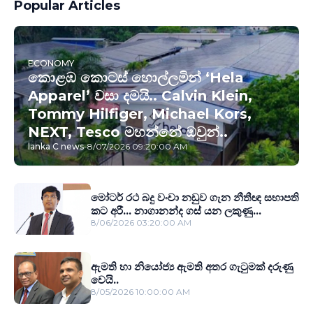
Popular Articles
ECONOMY
කොළඹ කොටස් හොල්ලමින් ‘Hela
Apparel’ වසා දමයි.. Calvin Klein,
Tommy Hilfiger, Michael Kors,
NEXT, Tesco මහන්නේ ඔවුන්..
lanka C news
-
8/07/2026 09:20:00 AM
මෝටර් රථ බදු වංචා නඩුව ගැන නීතීඥ සභාපති
කට අරී... නාගානන්ද ගස් යන ලකුණු...
8/06/2026 03:20:00 AM
ඇමති හා නියෝජ්‍ය ඇමති අතර ගැටුමක් දරුණු
වෙයි..
8/05/2026 10:00:00 AM