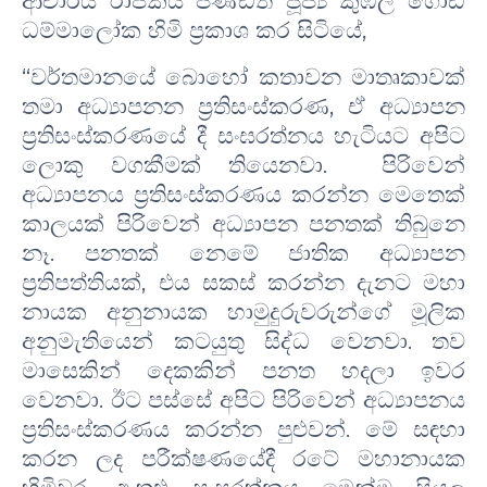
ආචාර්ය රාජකීය පණ්ඩිත පූජ්‍ය කුඹල් ගොඩ
ධම්මාලෝක හිමි ප්‍රකාශ කර සිටියේ
,
“
වර්තමානයේ බොහෝ කතාවන මාතෘකාවක්
තමා අධ්‍යාපනන ප්‍රතිසංස්කරණ
,
ඒ අධ්‍යාපන
ප්‍රතිසංස්කරණයේ දී සංඝරත්නය හැටියට අපිට
ලොකු වගකීමක් තියෙනවා. පිරිවෙන්
අධ්‍යාපනය ප්‍රතිසංස්කරණය කරන්න මෙතෙක්
කාලයක් පිරිවෙන් අධ්‍යාපන පනතක් තිබුනෙ
නෑ.
පනතක් නෙමේ ජාතික අධ්‍යාපන
ප්‍රතිපත්තියක්
,
එය සකස් කරන්න දැනට මහා
නායක අනුනායක හාමුදුරුවරුන්ගේ මූලික
අනුමැතියෙන් කටයුතු සිද්ධ වෙනවා. තව
මාසෙකින් දෙකකින් පනත හදලා ඉවර
වෙනවා. ඊට පස්සේ අපිට පිරිවෙන් අධ්‍යාපනය
ප්‍රතිසංස්කරණය කරන්න පුළුවන්. මේ සඳහා
කරන ලද පරීක්ෂණයේදී රටේ මහානායක