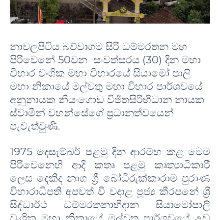
නාවලපිටිය බව්වාගම සිරි ධම්මරතන මහ
පිරිවෙනේ
50
වන සංවත්සරය (
30)
දින
මහා
විහාර වංශික මහා විහාරයේ සියාමෝ පාලි
මහා නිකායේ මල්වතු මහා විහාර පාර්ශවයේ
අනුනායක නියංගොඩ විජිතසිරිභිධාන නායක
ස්වාමීන් වහන්සේගේ ප්‍රධානත්වයෙන්
පැවැත්වුණි.
1975
දෙසැම්බර් පළමු දින ආරම්භ කළ මෙම
පිරිවෙනෙහි ආදි කතෘ පළමු කෘත්‍යාධිකාරී
ලෙස දෙකිද නාග ශ්‍රී බෝධිරුක්කාරාම පුරාණ
විහාරාධිපති අපවත් වී වදාළ පූජ්‍ය කීරපනේ ශ්‍රී
සිද්ධාර්ථ ධම්මරතනාභිදාන සියාමෝපාලි
වංශික මහා නිකායේ මල්වතු පාර්ශවයේ උඩ