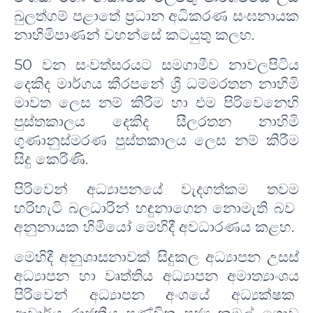
බුලත්ගම් පළාතේ ප්‍රධාන අධිකරණ සංඝනායක
නාහිමිපාණන් වහන්සේ කටයුතු කලහ.
50
වන සංවත්සරයට සමගාමීව නාවලපිටිය
දෙකිද මාර්ගය කීරපනේ ශ්‍රී ධම්මරතන නාහිමි
මාවත ලෙස නම් කිරීම හා එම පිරිවෙනෙහි
පුස්තකාලය දෙකිද සීලරතන නාහිමි
ගුණානුස්මරණ පුස්තකාලය ලෙස නම් කිරීම
සිදු කෙරිණි.
පිරිවෙන් අධ්‍යාපනයේ වැදගත්කම තවම
හරිහැටි බලධාරින් හඳුනාගෙන නොමැති බව
අනුනායක හිමියෝ මෙහිදී අවධාරණය කළහ.
මෙහිදී අනුශාසනාවක් සිදුකල අධ්‍යාපන උසස්
අධ්‍යාපන හා වෘත්තිය අධ්‍යාපන අමාත්‍යාංශය
පිරිවෙන් අධ්‍යාපන අංශයේ අධ්‍යක්ෂක