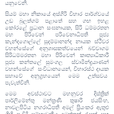
යනුවෙනි.
සියම් මහා නිකායේ අස්ගිරි විහාර පාර්ශ්වයේ
උඩ බුලත්ගම් පළාතේ සහ ගඟ ඉහළ
කෝරළේ ප්‍රධාන සංඝනායක
,
සිරි ධම්මරතන
මහ පිරිවෙන් පරිවෙනාධිපති පූජ්‍ය
කැන්දගොල්ලේ සුදම්මානන්ද නායක ස්ථීවර
වහන්සේගේ අනුශාසකත්වයෙන් බව්වාගම
සිරිධම්මරතන මහා පිරිවෙන් කෘත්‍යාධිකාරී
පූජ්‍ය කන්තලේ සුමංගල ස්වාමීන්ද්‍රයාණන්
වහන්සේගේ සංවිධානයෙන්
,
විහාරස්ථ දායක
සභාවේ අනුග්‍රහයෙන් මෙම උත්සවය
පැවැත්විනි.
මෙම අවස්ථාවට මහනුවර දිස්ත්‍රික්
පාර්ලිමේන්තු මන්ත්‍රණී තුෂාරි ජයසිංහ,
නාවලපිටිය නගරාධිපති අමල් ප්‍රියංකර ඇතුළු