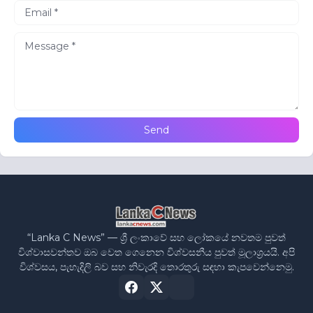
“Lanka C News” — ශ්‍රී ලංකාවේ සහ ලෝකයේ නවතම පුවත්
විශ්වාසවන්තව ඔබ වෙත ගෙනෙන විශ්වසනීය පුවත් මූලාශ්‍රයයි. අපි
විශ්වසය, පැහැදිලි බව සහ නිවැරදි තොරතුරු සඳහා කැපවෙන්නෙමු.