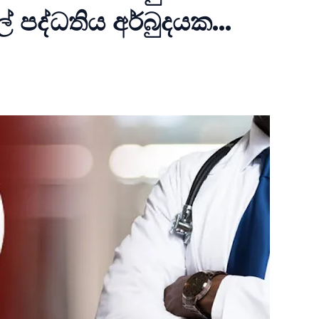
පද්ධතිය අර්බුදයක...