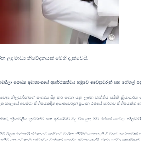
න ලද මාධ්‍ය නිවේදනයක් මෙහි දැක්වෙයි.
කිරිමෙහිලා සෞඛ්‍ය අමාත්‍යංශයේ අසාර්ථකත්වය හමුවේ වෛද්‍යවරුන් සහ රෝහල් පද
ද්‍ය නිලධාරීන්ගේ සංගමය සිදු කර ගෙන යනු ලබන වෘත්තීය සමිති ක්‍රියාමාර්ග 
මෑත කාලයේ අවස්ථා කිහිපයකදීම අමාත්‍යවරුන් ප්‍රධාන රජයේ පාර්ශව කිහිපයක්ම 
මාරු ක්‍රියාවලිය ක්‍රමවත්ව සහ අඛණ්ඩව සිදු විය යුතු බව රජයේ වෛද්‍ය නිලධාර
හිමි ඊලග රාජකාරි ස්ථානයට සේවයට වාර්තා කිරීමට නොහැකි වී වසර ගණනාවක් 
.
ිව යුතු ප්‍රධානම පාර්ශවය වන්නේ සෞඛ්‍ය අමාත්‍යංශයයි
රාජ්‍ය සේවා කොමිෂන්