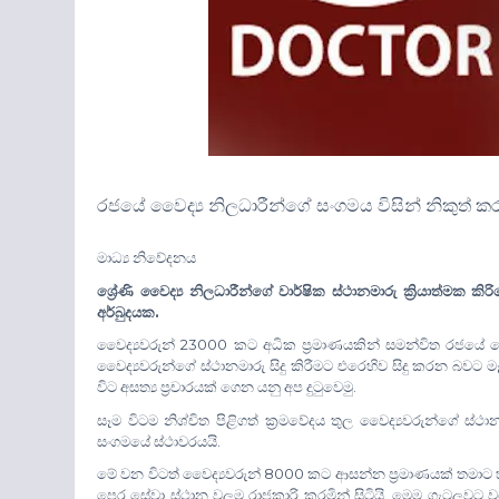
රජයේ වෛද්‍ය නිලධාරීන්ගේ සංගමය විසින් නිකුත් කර
මාධ්‍ය නිවේදනය
ශ්‍රේණි වෛද්‍ය නිලධාරීන්ගේ වාර්ෂික ස්ථානමාරු ක්‍රියාත්මක 
.
අර්බුදයක
23000
වෛද්‍යවරුන්
කට අධික ප්‍රමාණයකින් සමන්විත රජයේ වෛ
වෛද්‍යවරුන්ගේ ස්ථානමාරු සිදු කිරීමට එරෙහිව සිදු කරන බවට 
.
විට අසත්‍ය ප්‍රචාරයක් ගෙන යනු අප දුටුවෙමු
සෑම විටම නිශ්චිත පිළිගත් ක්‍රමවේදය තුල වෛද්‍යවරුන්ගේ ස්ථාන
.
සංගමයේ ස්ථාවරයයි
8000
මේ වන විටත් වෛද්‍යවරුන්
කට ආසන්න ප්‍රමාණයක් තමාට 
.
පෙර සේවා ස්ථාන වලම රාජකාරි කරමින් සිටියි
මෙම ගැටලුවට වගක