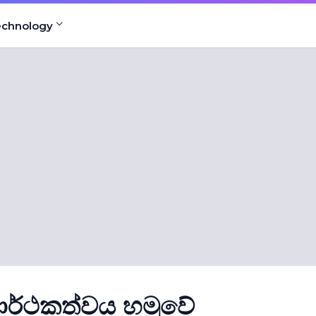
echnology
සාර්ථකත්වය හමුවේ