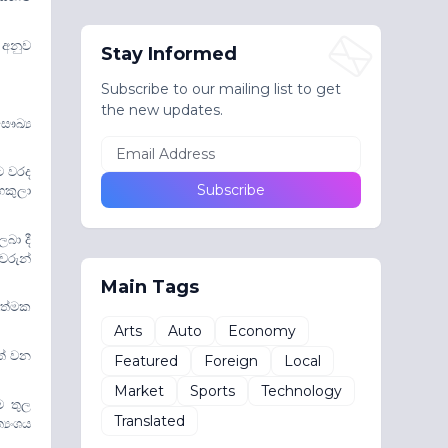
 අනුව
Stay Informed
Subscribe to our mailing list to get
the new updates.
ෞඛ්‍ය
ට වරද
හකුලා
ලබා දී
වරුන්
Main Tags
යාත්මක
Arts
Auto
Economy
ත් වන
Featured
Foreign
Local
Market
Sports
Technology
ම තුල
Translated
‍යංශය