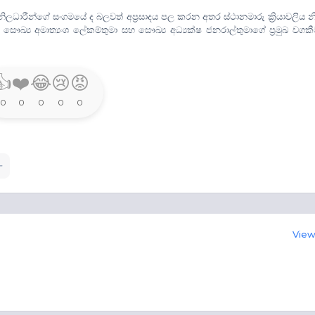
ිලධාරීන්ගේ සංගමයේ ද බලවත් අප්‍රසාදය පල කරන අතර ස්ථානමාරු ක්‍රියාවලිය නි
 සෞඛ්‍ය අමාත්‍යංශ ලේකම්තුමා සහ සෞඛ්‍ය අධ්‍යක්ෂ ජනරාල්තුමාගේ ප්‍රමුඛ වගක
👍
❤️
😂
😢
😡
0
0
0
0
0
View 