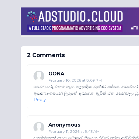
2 Comments
GONA
February 10, 2026 at 8:09 PM
වෛද්‍යවරු එකම තැන පැලපදියං වුණාට පස්සෙ කොච්චර 
අමාත්‍යාංශයෙන් ලියුමක් අරගෙන ඇවිත් ඒක පෙන්වලා ට්‍ර
Reply
Anonymous
February 11, 2026 at 9:43 AM
දනහිස්සෙන් පහල මොලේ තියෙන එවුන් දන්න ඇඩ්මිනිස්ට්‍