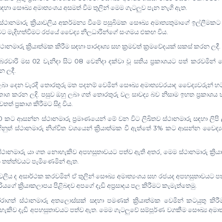
.
ස
ඳ
හා සෞඛ්‍ය අමාත්‍යංශය අසමත් වීම තුලින් මෙම ගැටලුව පැන නැගි ඇත
්ථානමාරු ක්‍රියාවලිය අකර්මන්‍ය වීමේ පසුබිමක සෞඛ්‍ය අමාත්‍යතුමාගේ ඉල්ලීමකට
.
ිරීමට මැදිහත්වීමට රජයේ වෛද්‍ය නිලධාරීන්ගේ සංගමය එක
ඟ
විය
.
ානමාරු ක්‍රියාත්මක කිරීම ස
ඳ
හා පාරදෘශ්‍ය සහ ක්‍රමවත් ක්‍රමවේදයක් සකස් කරන ලදී
02
08
බරවාරි මස
වැනිදා සිට
වෙනිදා දක්වා වූ සතිය ප්‍රකාශයට පත් කරවමින් ස
.
න ලදී
 ලබා දෙන වැරදි තොරතුරු මත පදනම් වෙමින් සෞඛ්‍ය අමාත්‍යවරයාද වෛද්‍යවරුන් හ
.
‍රකාශ කරන ලදි
පසුව ඔහු ලබා ගත් තොරතුරු වල සාවද්‍ය බව නිසාම ඉහත ප්‍රකාශය 
.
් ප්‍රකාශ කිරීමට සිදු විය
0
කට ආසන්න ස්ථානමාරු ප්‍රමාණයෙන් මේ වන විට ලිඛිතව ස්ථානමාරු ස
ඳ
හා ලිපි 
3%
් ස්ථානමාරු නිශ්චිත වශයෙන් ක්‍රියාත්මක වී ඇත්තේ
කට ආසන්න වෛද්‍ය
,
් ස්ථානමාරු යා ගත නොහැකිව අපහසුතාවයට පත්ව ඇති අතර
මෙම ස්ථානමාරු ක්‍රි
.
න තත්ත්වයට පැමිණෙමින් ඇත
ියාවලිය ද අසාර්ථක කරවමින් ඒ තුලින් සෞඛ්‍ය අමාත්‍යංශය සහ රජයද අපහසුතාවයට ප
.
ියගේ ක්‍රියාකලාපය පිළිබ
ඳ
ව අපගේ දැඩි අප්‍රසාදය පල කිරීමට කැමැත්තෙමු
තෝරාගත් ස්ථානමාරු අතලොස්සක් ස
ඳ
හා පමණක් ක්‍රියාත්මක වෙමින් කටයුතු කිරී
.
හැකිව දැඩි අපහසුතාවයට පත්ව ඇත
මෙම ගැටලුවේ සම්පූර්ණ වගකීම සෞඛ්‍ය අමාත්