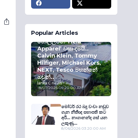
ECONOMY
Popular Articles
කොළඹ කොටස්
හොල්ලමින් ‘Hela
Apparel’ වසා දමයි..
Calvin Klein, Tommy
Hilfiger, Michael Kors,
NEXT, Tesco මහන්නේ
ඔවුන්..
lanka C news
-
8/07/2026 09:20:00 AM
මෝටර් රථ බදු වංචා නඩුව
ගැන නීතීඥ සභාපති කට
අරී... නාගානන්ද ගස් යන
ලකුණු...
8/06/2026 03:20:00 AM