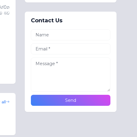
ශ්චිත
ීම බව
Contact Us
all