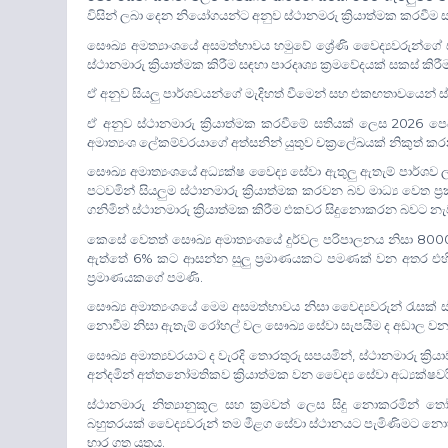
විසින් ලබා දෙන නියෝගයන්ට අනුව ස්ථානමරු ක්‍රියාත්මක කරවීම 
සෞඛ්‍ය අමත්‍යාංශයේ අසමත්භාවය හමුවේ ශ්‍රේණි වෛද්‍යවරුන්ගේ ස
ස්ථානමාරු ක්‍රියාත්මක කිරීම ස
ඳ
හා පාරදෘශ්‍ය ක්‍රමවේදයක් සකස් ක
ඒ අනුව සියලු පාර්ශවයන්ගේ මැදිහත් වීමෙන් සහ එක
ඟ
තාවයෙන් ස්ථ
2026
ඒ අනුව ස්ථානමාරු ක්‍රියාත්මක කරවීමේ සතියක් ලෙස
පෙ
අමාත්‍යංශ ලේකම්වරයාගේ අත්සනින් යුතුව චක්‍රලේඛයක් නිකුත් කර
සෞඛ්‍ය අමාත්‍යංශයේ අධ්‍යක්ෂ වෛද්‍ය සේවා ඇතුලු ඇතැම් පාර්ශව
පටවමින් සියලුම ස්ථානමාරු ක්‍රියාත්මක කරවන බව මාධ්‍ය වෙත ප්
ගනිමින් ස්ථානමාරු ක්‍රියාත්මක කිරීම එකවර සිදුනොකරන බවට නැවතත
800
කෙසේ වෙතත් සෞඛ්‍ය අමාත්‍යංශයේ දුර්වල පරිපාලනය නිසා
6%
ඇත්තේ
කට ආසන්න සුලු ප්‍රමාණයකට පමණක් වන අතර එහිනුත
.
ප්‍රමාණයකගේ පමණි
සෞඛ්‍ය අමාත්‍යංශයේ මෙම අසමත්භාවය නිසා වෛද්‍යවරුන් රැසක
නොවීම නිසා ඇතැම් රෝහල් වල සෞඛ්‍ය සේවා සැපයිම ද අඩාල ව
,
සෞඛ්‍ය අමාත්‍යවරයාට ද වැරදි තොරතුරු සපයමින්
ස්ථානමාරු ක්‍ර
අන්දමින් අත්තනෝමතිකව ක්‍රියාත්මක වන වෛද්‍ය සේවා අධ්‍යක්ෂවර
ස්ථානමාරු නිත්‍යානුකූල සහ ක්‍රමවත් ලෙස සිදු නොකරමින් 
බහුතරයක් වෛද්‍යවරුන් තම මීළග සේවා ස්ථානයට පැමිණිමට නො
.
භාර ගත යුතුය