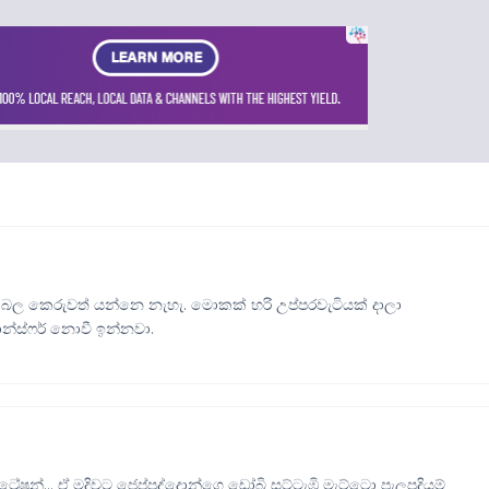
බල කෙරුවත් යන්නෙ නැහැ. මොකක් හරි උප්පරවැටියක් දාලා
ාන්ස්ෆර් නොවී ඉන්නවා.
රේෂන්... ඒ මදිවට ජෙප්පද්දොන්ගෙ ඩෝබි සට්ටැඹි මැට්ටො පැලපදියම්