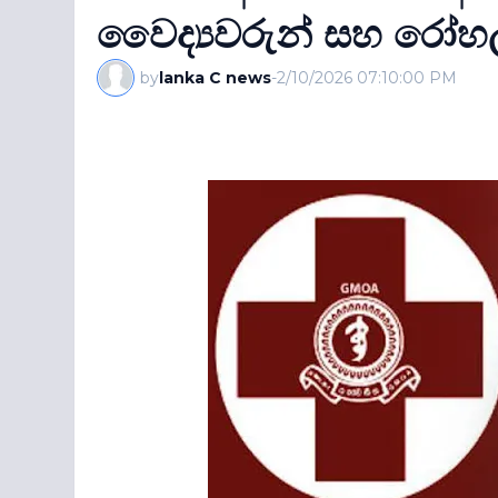
වෛද්‍යවරුන් සහ රෝහල් 
by
lanka C news
-
2/10/2026 07:10:00 PM