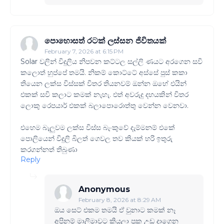
පොහොසත් රටක් ලස්සන ජිවිතයක්
February 7, 2026 at 6:15 PM
Solar වලින් විදුලිය නිපවන කට්ටල සල්ලි ණයට අරගෙන සවි
කලොත් හුප්පේ තමයි. නිකම් කොට්ටේ අස්සේ පුස් කකා
තියෙන ලක්ස විස්සක් විතර තියනවම් ඔන්න ඔහේ එයින්
එකක් සවි කලාට කමක් නැහැ. එත් අවරුදු දහයකින් විතර
ලොකු රෙපයාර් එකක් බලාපොරොත්තු වෙන්න වෙනවා.
එහෙම බැලුවම ලක්ස විස්ස බැංකුවේ දැම්මනම් එකේ
පොලියෙන් විදුලි බිලත් ගෙවල තව කියක් හරි ඉතුරු
කරගන්නත් තිබුණා
Reply
Anonymous
February 8, 2026 at 8:29 AM
ඔය සෙට් එකම තමයි ඒ වුනාට කමක් නෑ
අපිනම් මාලිමාවට කියලා පුක උඩ දාගෙන