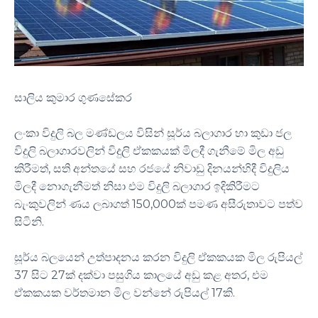
සාලිය කුමාර ගුණසේකර
ලංකා විදුලි බල මණ්ඩලය විසින් සූර්ය බලාගාර හා කුඩා ජල
විදුලි බලාගාරවලින් විදුලි ඒකකයක් මිලදී ගැනීමේ මිල අඩු
කිරීමත්, සති අන්තයේ සහ රජයේ නිවාඩු දිනයන්හිදී විදුලිය
මිලදී නොගැනීමත් නිසා එම විදුලි බලාගාර ඉදිකිරීමට
බැංකුවලින් ණය ලබාගත් 150,000ක් පමණ අසීරුතාවට පත්ව
සිටිනි.
සූර්ය බලයෙන් උත්පාදනය කරන විදුලි ඒකකයක මිල රුපියල්
37 සිට 27ක් දක්වා පසුගිය කාලයේ අඩු කළ අතර, එම
ඒකකයක වර්තමාන මිල වන්නේ රුපියල් 17කි.