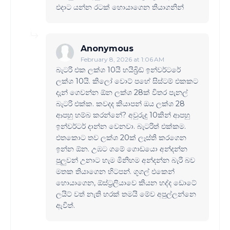
එදාට යන්න රටක් හොයාගෙන තියාගනින්
Anonymous
February 8, 2026 at 1:06 AM
බැටරි එක ලක්ශ 10යි හයිබ්‍රිඩ් ඉන්වර්ටරේ
ලක්ශ 10යි. කිලෝ වොට් පහේ සිස්ටම් එකකට
දැන් ගෙවන්න ඕන ලක්ශ 28ක් විතර පැනල්
බැටරි එක්ක. කවදද කියාපන් ඔය ලක්ශ 28
ආපහු හම්බ කරන්නේ? අවුරුදු 10කින් ආපහු
ඉන්වර්ටර් දාන්න වෙනවා. බැටරිත් එක්කම.
එතකොට තව ලක්ශ 20ක් ලෑස්ති කරගෙන
ඉන්න ඕන. උඹට ගමේ ගොඩයො අන්දන්න
පුලුවන් උනාට හැම මිනිහම අන්දන්න බැරි බව
මතක තියාගෙන හිටපන්. ගූගල් එකෙන්
හොයාගෙන, ඕස්ට්‍රලියාවෙ කියන හද්ද ඩොටේ
ලයිට් වත් නැති හරක් තමයි මේව අපුල්ලන්නෙ
ඇවිත්.