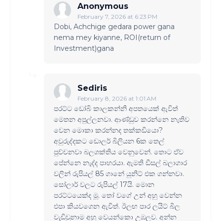
Anonymous
February 7, 2026 at 6:23 PM
Dobi, Achchige gedara power gana
nema mey kiyanne, ROI(return of
Investment)gana
Sediris
February 8, 2026 at 1:01 AM
පරට්ට ඩෝබි කාලකන්නි අපතයෙක් ඇවිත්
මෙතන අපුල්ලනවා. ආණ්ඩුව කරන්නෙ නැතිව
වෙන මොකා කරන්නද තක්කඩියො?
අවුරුද්දකට ඩොලර් බිලියන 6ක තෙල්
පුච්චනවා බලශක්තිය වෙනුවෙන්. තොට ඒව
පේන්නෙ නැද්ද පාහරයා. ඇමති ඩීසල් බලාගාර
වලින් රුපියල් 85 ගානේ යුනිට් එක ගන්නවා.
සෝලාර් වලට රුපියල් 17යි. මොන
පරට්ටයෙක්ද මූ. ‍තෝ වගේ උන් අහු වෙන්න
එපා කියවගෙන ඇවිත්. ඊලඟ පාර ලයිට් බිල
වැඩිවුනාම අහු වෙයන්කො උඹලව. අන්න