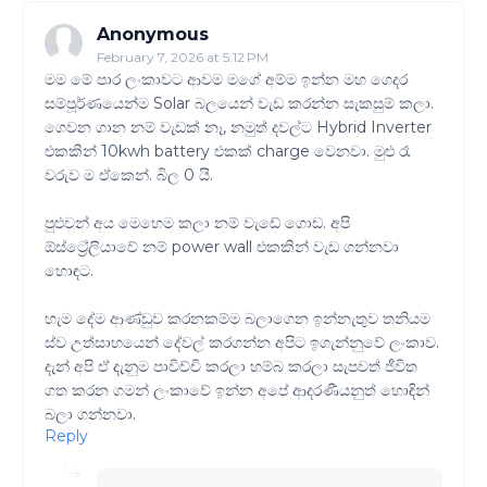
Anonymous
February 7, 2026 at 5:12 PM
මම මේ පාර ලංකාවට ආවම මගේ අම්ම ඉන්න මහ ගෙදර
සම්පූර්ණයෙන්ම Solar බලයෙන් වැඩ කරන්න සැකසුම් කලා.
ගෙවන ගාන නම් වැඩක් නෑ, නමුත් දවල්ට Hybrid Inverter
එකකින් 10kwh battery එකක් charge වෙනවා. මුළු රෑ
වරුව ම ඒකෙන්. බිල 0 යි.
පුළුවන් අය මෙහෙම කලා නම් වැඩේ ගොඩ. අපි
ඕස්ට්‍රේලියාවේ නම් power wall එකකින් වැඩ ගන්නවා
හොඳට.
හැම දේම ආණ්ඩුව කරනකම්ම බලාගෙන ඉන්නැතුව තනියම
ස්ව උත්සාහයෙන් දේවල් කරගන්න අපිට ඉගැන්නුවේ ලංකාව.
දැන් අපි ඒ දැනුම පාවිච්චි කරලා හම්බ කරලා සැපවත් ජීවිත
ගත කරන ගමන් ලංකාවේ ඉන්න අපේ ආදරණීයනුත් හොඳින්
බලා ගන්නවා.
Reply