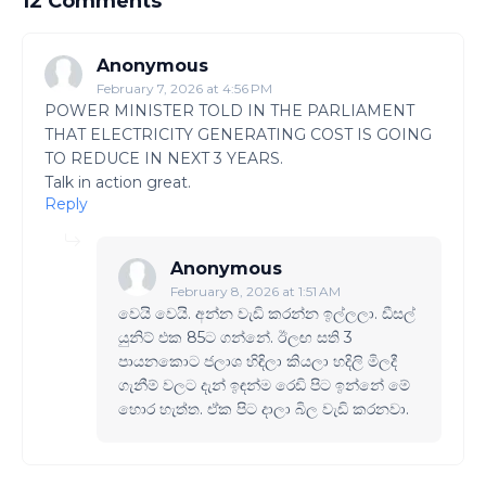
12 Comments
Anonymous
February 7, 2026 at 4:56 PM
POWER MINISTER TOLD IN THE PARLIAMENT
THAT ELECTRICITY GENERATING COST IS GOING
TO REDUCE IN NEXT 3 YEARS.
Talk in action great.
Reply
Anonymous
February 8, 2026 at 1:51 AM
වෙයි වෙයි. අන්න වැඩි කරන්න ඉල්ලලා. ඩීසල්
යුනිට් එක 85ට ගන්නේ. ඊලඟ සති 3
පායනකොට ජලාශ හිඳිලා කියලා හදිලි මිලදී
ගැනීම් වලට දැන් ඉඳන්ම රෙඩි පිට ඉන්නේ මේ
හොර හැත්ත. ඒක පිට දාලා බිල වැඩි කරනවා.