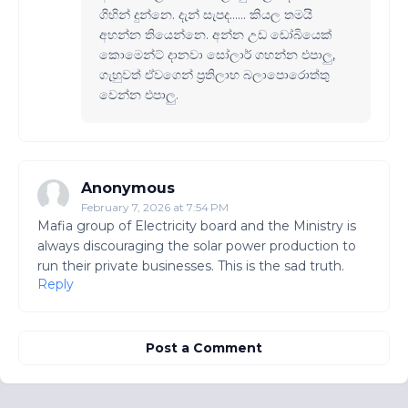
ගිහින් දුන්නෙ. දැන් සැපද...... කියල තමයි
අහන්න තියෙන්නෙ. අන්න උඩ ඩෝබියෙක්
කොමෙන්ට් දානවා සෝලාර් ගහන්න එපාලු,
ගැහුවත් ඒවගෙන් ප්‍රතිලාභ බලාපොරොත්තු
වෙන්න එපාලු.
Anonymous
February 7, 2026 at 7:54 PM
Mafia group of Electricity board and the Ministry is
always discouraging the solar power production to
run their private businesses. This is the sad truth.
Reply
Post a Comment