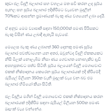
කුඩා ජල විදුලි බලාගාර සහ වහලය මත සවි කරන ලද සූර්ය
පැනල සහ සූර්ය බලාගාර ඉදිකිරීමට වැයවන මුදලින්
70%කට ආසන්න ප්‍රමාණයක් බැංකු ණය වශයෙන් ලබා දෙයි.
ඒ අනුව මෙම ව්‍යාපෘති සඳහා 150,000ක් පමණ පිරිසකට
බැංකු විසින් ණය ලබාදී ඇතැයි පැවසේ.
මෙලෙස බැංකු ණය ලබාගත් 360 දෙනකු පමණ සූර්ය
බලාගාර පවත්වාගෙන යන අතර, ඔවුන්ටද විදුලි ඒකකයකට
නිසි මිලක් නොලැබීම නිසා ණය ගෙවාගත නොහැකිව දැඩි
අපහසුතාවට පත්ව සිටිති. සූර්ය බලයෙන් විදුලි මෙගාවොට්
එකක් නිෂ්පාදනය කෙරෙන සූර්ය බලාගාරයක් ඉදි කිරීමේදී
රුපියල් මිලියන 350ක වැනි මුදලක් වැය වන බව එම
බලාගාර හිමියෝ කියා සිටිති.
ජල විදුලිය මගින් විදුලි මෙගාවොට් එකක් නිෂ්පාදනය කරන
බලාගාරයක් ඉදිකිරීම සඳහා රුපියල් මිලියන 500ක පමණ
මුදලක් වැය වන්නේය.