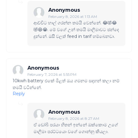
Anonymous
February 8, 2026 at 1:13 AM
ආච්චිට හාල් ගරන්න තමයි වෙන්නේ. 😂🤣😂
🤣😆😭. මේ වගේ උන් තමයි මාලිමාවට ඡන්දෙ
දුන්නේ. ඔසී වලත් feed in tarif හම්බෙනවා.
Anonymous
February 7, 2026 at 5:55 PM
10kwh battery එකේ මිළත් ඔය ගමනම සදහන් කලා නම්
තමයි වටින්නේ.
Reply
Anonymous
February 8, 2026 at 8:27 AM
ඒ ඩෝබි පරයා හිතන් ඉන්නේ ඔක්කොම උගේ
මාලිමා පරට්ටයො වගේ ගොන්නු කියලා.