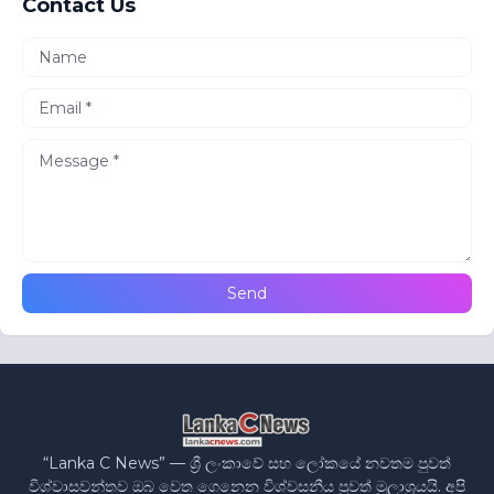
Contact Us
“Lanka C News” — ශ්‍රී ලංකාවේ සහ ලෝකයේ නවතම පුවත්
විශ්වාසවන්තව ඔබ වෙත ගෙනෙන විශ්වසනීය පුවත් මූලාශ්‍රයයි. අපි