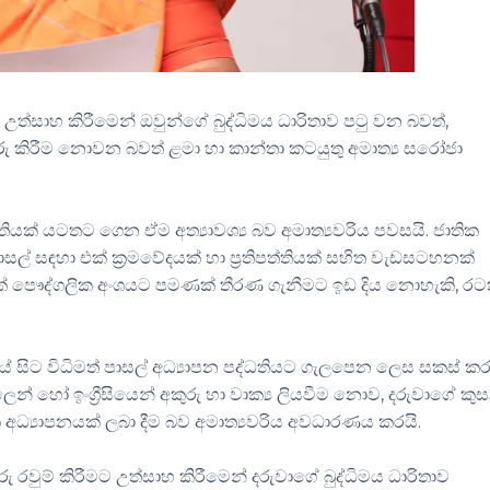
ත්සාහ කිරීමෙන් ඔවුන්ගේ බුද්ධිමය ධාරිතාව පටු වන බවත්,
හුරු කිරීම නොවන බවත් ළමා හා කාන්තා කටයුතු අමාත්‍ය සරෝජා
්තියක් යටතට ගෙන ඒම අත්‍යාවශ්‍ය බව අමාත්‍යවරිය පවසයි. ජාතික
් සඳහා එක් ක්‍රමවේදයක් හා ප්‍රතිපත්තියක් සහිත වැඩසටහනක්
ුදෙක් පෞද්ගලික අංශයට පමණක් තීරණ ගැනීමට ඉඩ දිය නොහැකි, ර
නයේ සිට විධිමත් පාසල් අධ්‍යාපන පද්ධතියට ගැලපෙන ලෙස සකස් 
ලෙන් හෝ ඉංග්‍රීසියෙන් අකුරු හා වාක්‍ය ලියවීම නොව, දරුවාගේ කු
 අධ්‍යාපනයක් ලබා දීම බව අමාත්‍යවරිය අවධාරණය කරයි.
 රවුම් කිරීමට උත්සාහ කිරීමෙන් දරුවාගේ බුද්ධිමය ධාරිතාව