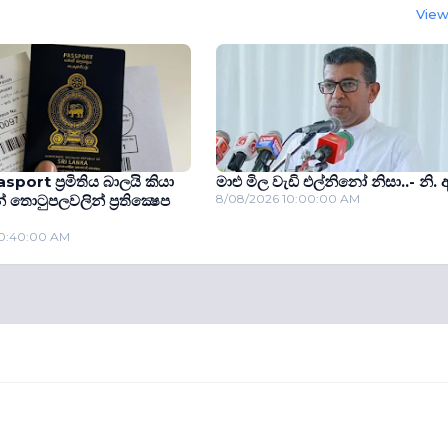
View 
sport ප‍්‍රමිතිය බාලයි කියා
මාළු මිල වැඩි එල්නිනෝ නිසා..- නි.
් තොටුපලවලින් ප‍්‍රතික්‍ෂෙප
8/08/2026 10:00:00 AM
10:40:00 AM