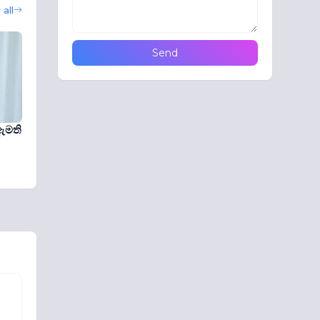
all
 ඇමති