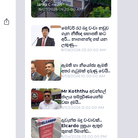
lanka C news
-
8/07/2026 09:20:00 AM
මෝටර් රථ බදු වංචා නඩුව
ගැන නීතීඥ සභාපති කට
අරී... නාගානන්ද ගස් යන
ලකුණු...
8/06/2026 03:20:00 AM
ඇමති හා නියෝජ්‍ය ඇමති
අතර ගැටුමක් දරුණු වෙයි..
8/05/2026 10:00:00 AM
Mr Koththu අවන්හල්
ජාලය සම්පූර්ණයෙන්ම
වසා දමයි..
8/02/2026 12:02:00 AM
දැවැන්ත බදු වංචාවක්..
Elcardo පුත‍්‍රයා ඇතුළු
තුනක් රිමාන්ඩ්..
8/04/2026 03:00:00 PM