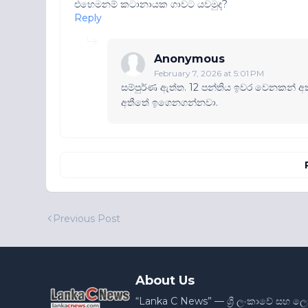
එහෙමනම් කටානායක ගාවට යවමුද?
Reply
Anonymous
February 7, 2026 at 5:01 PM
සම්පුර්ණ ඇත්ත. 12 පන්තිය ඉවර වෙනකන් අක
අතීතේ ඉගෙනගන්නවා.
Previous Post
About Us
“Lanka C News” — ශ්‍රී ලංකාවේ සහ ල