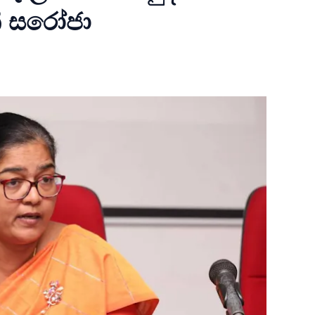
ී සරෝජා