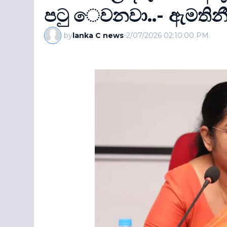
පටු ෙවනවා..- ඇමතින
by
lanka C news
-
2/07/2026 02:10:00 PM