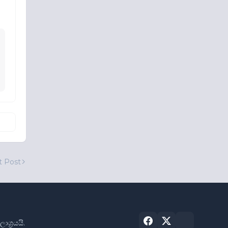
t Post
්‍රයයි.