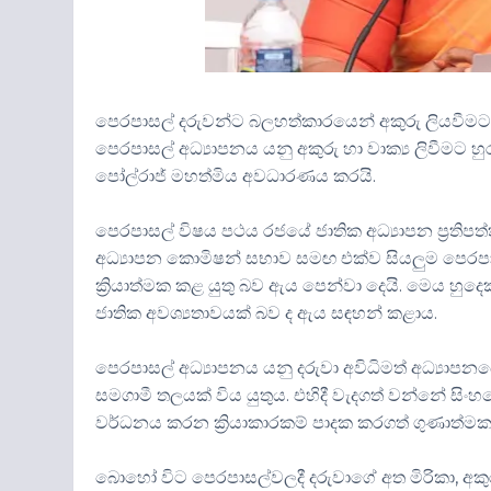
පෙරපාසල් දරුවන්ට බලහත්කාරයෙන් අකුරු ලියවීමට උ
පෙරපාසල් අධ්‍යාපනය යනු අකුරු හා වාක්‍ය ලිවීමට 
පෝල්රාජ් මහත්මිය අවධාරණය කරයි.
පෙරපාසල් විෂය පථය රජයේ ජාතික අධ්‍යාපන ප්‍රතිපත
අධ්‍යාපන කොමිෂන් සභාව සමඟ එක්ව සියලුම පෙරපාසල
ක්‍රියාත්මක කළ යුතු බව ඇය පෙන්වා දෙයි. මෙය හ
ජාතික අවශ්‍යතාවයක් බව ද ඇය සඳහන් කළාය.
පෙරපාසල් අධ්‍යාපනය යනු දරුවා අවිධිමත් අධ්‍යාප
සමගාමී තලයක් විය යුතුය. එහිදී වැදගත් වන්නේ සිංහ
වර්ධනය කරන ක්‍රියාකාරකම් පාදක කරගත් ගුණාත්මක
බොහෝ විට පෙරපාසල්වලදී දරුවාගේ අත මිරිකා, අකුරු