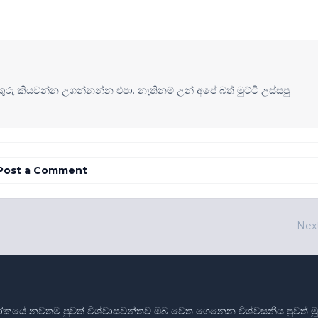
ුරු කියවන්න උගන්නන්න එපා. නැතිනම් උන් අපේ බත් මුට්ටි උස්සපු
Post a Comment
Nex
ෝකයේ නවතම පුවත් විශ්වාසවන්තව ඔබ වෙත ගෙනෙන විශ්වසනීය පුවත් මූලාශ