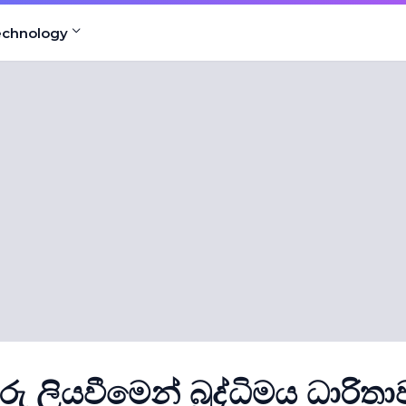
echnology
ු ලියවීමෙන් බුද්ධිමය ධාරිතා