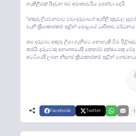
හැකිලීමක් සිදුවන බව අමාත්‍යවරිය පෙන්වා දෙයි.
"අකුරු ලියවනවාට වඩා දරුවාගේ ඇඟිලි තුඩුවල සුහුර
වැනි ක්‍රියාකාරකම් තුළින් මොළයේ ධාරිතාව වර්ධනය
තම දරුවාට අකුරු ලියා ගැනීමට නොහැකි වීම පිළිබ
කරයි. දරුවෙකු අනාගතයේදී කෙතරම් දක්ෂයෙකු වේ
අවධියේදී ලබන නිදහස් ක්‍රියාකාරකම් තුළින් ගොඩනැ
Facebook
Twitter