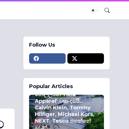
Follow Us
ECONOMY
Popular Articles
කොළඹ කොටස්
හොල්ලමින් ‘Hela
Apparel’ වසා දමයි..
Calvin Klein, Tommy
Hilfiger, Michael Kors,
NEXT, Tesco මහන්නේ
ව
ඔවුන්..