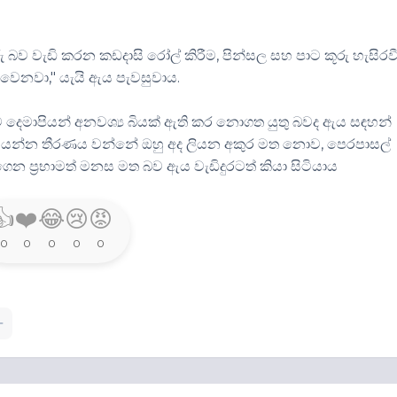
ු බව වැඩි කරන කඩදාසි රෝල් කිරීම, පින්සල සහ පාට කූරු හැසිරව
 වෙනවා," යැයි ඇය පැවසුවාය.
ඳව දෙමාපියන් අනවශ්‍ය බියක් ඇති කර නොගත යුතු බවද ඇය සඳහන්
ද යන්න තීරණය වන්නේ ඔහු අද ලියන අකුර මත නොව, පෙරපාසල්
ගෙන ප්‍රභාමත් මනස මත බව ඇය වැඩිදුරටත් කියා සිටියාය
👍
❤️
😂
😢
😡
0
0
0
0
0