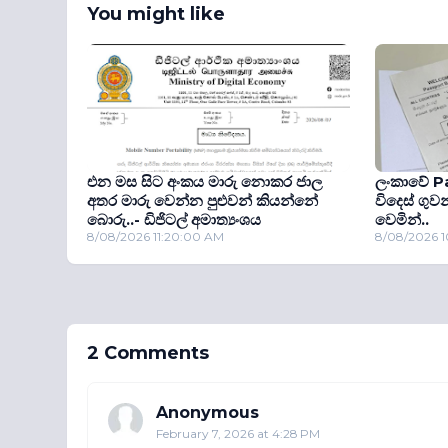
You might like
එන මස සිට අංකය මාරු නොකර ජාල
ලංකාවේ Pa
අතර මාරු වෙන්න පුළුවන් කියන්නේ
විදෙස් ගුවන
බොරු..- ඩිජිටල් අමාත්‍යංශය
වෙමින්..
8/08/2026 11:20:00 AM
8/08/2026 
2 Comments
Anonymous
February 7, 2026 at 4:28 PM