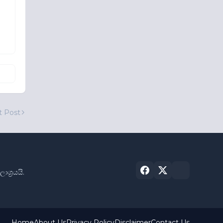
t Post
්‍රයයි.
Home
About Us
Privacy Policy
Disclaimer
Contact Us