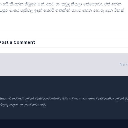
හරි කියන්න තිබුණා නේ. අපට නං කවුද කියලා තේරෙනවා, ඒත් ඉන්න
ධපුර, මාතර පැතිවල ඉඳන් කෝටි ගණනින් පගාව ගහන හොරු ගැන ටිකක්
Post a Comment
Nex
ෝකයේ නවතම පුවත් විශ්වාසවන්තව ඔබ වෙත ගෙනෙන විශ්වසනීය පුවත් මූලාශ
තොරතුරු සඳහා කැපවෙන්නෙමු.