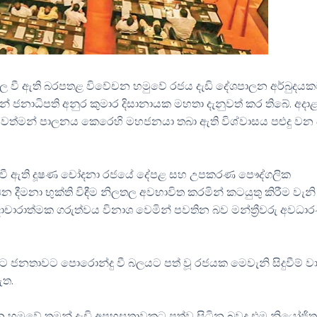
වී ඇති බරපතළ විවේචන හමුවේ රජය දැඩි දේශපාලන අර්බුදය
සින් ජනාධිපති අනුර කුමාර දිසානායක මහතා දැනුවත් කර තිබේ. අදා
් වත්මන් පාලනය කෙරෙහි මහජනයා තබා ඇති විශ්වාසය පළුදු වන
ල වී ඇති දූෂණ චෝදනා රජයේ දේපළ සහ උපකරණ පෞද්ගලික
දීමනා භුක්ති විඳීම නිලතල අවභාවිත කරමින් කටයුතු කිරීම වැනි
දාචාරාත්මක ගරුත්වය විනාශ වෙමින් පවතින බව මන්ත්‍රීවරු අවධ
 ජනතාවට පොරොන්දු වී බලයට පත් වූ රජයක මෙවැනි සිදුවීම් වා
ඇත.
‍රශ්න හමුවේ තමන් දැඩි අපහසුතාවකට පත්ව සිටින බවද එම නියෝජ