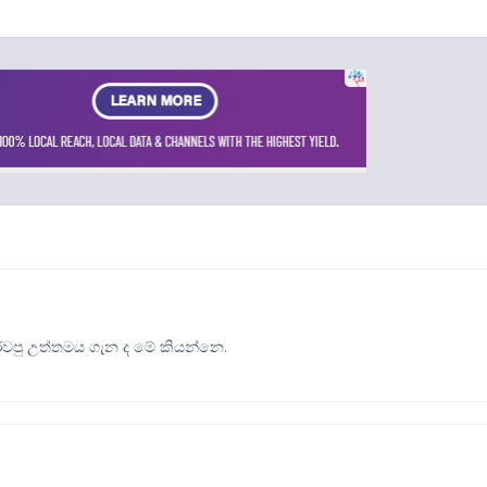
රවපු උත්තමය ගැන ද මේ කියන්නෙ.