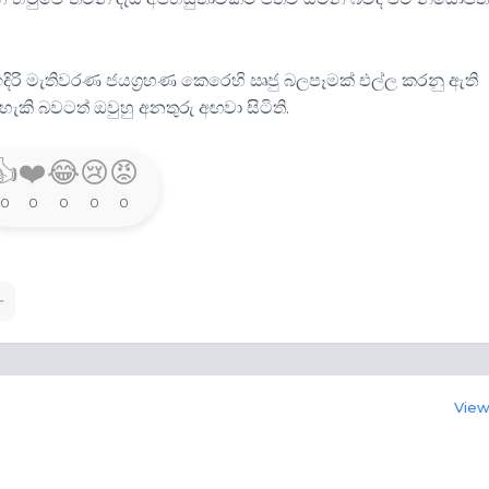
ඉදිරි මැතිවරණ ජයග්‍රහණ කෙරෙහි ඍජු බලපෑමක් එල්ල කරනු ඇති
කි බවටත් ඔවුහු අනතුරු අඟවා සිටිති.
👍
❤️
😂
😢
😡
0
0
0
0
0
View 