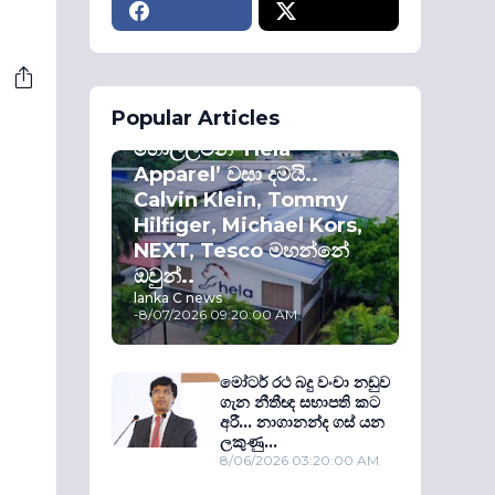
ECONOMY
Popular Articles
කොළඹ කොටස්
හොල්ලමින් ‘Hela
Apparel’ වසා දමයි..
Calvin Klein, Tommy
Hilfiger, Michael Kors,
NEXT, Tesco මහන්නේ
ඔවුන්..
lanka C news
-
8/07/2026 09:20:00 AM
මෝටර් රථ බදු වංචා නඩුව
ගැන නීතීඥ සභාපති කට
අරී... නාගානන්ද ගස් යන
ලකුණු...
8/06/2026 03:20:00 AM