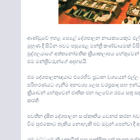
ආණ්ඩුවේ ඉහළ පෙළේ දේශපාලන නායකයෙකුට එල්ල 
මුහුණ දී සිටින බවට පසුපෙළ මන්ත්‍රී කණ්ඩායමක් වි
පුද්ගලයාගේ අත්තනෝමතික ක්‍රියාකලාපය හේතුවෙන
එම මන්ත්‍රීවරුන්ගේ අදහසයි.
එම දේශපාලනඥයාට එරෙහිව ප්‍රධාන වශයෙන් එල්
පරිහරණයට ගැනීම අනවශ්‍ය ලෙස වරප්‍රසාද සහ ඉන්ධන 
ක්‍රියාවන් හේතුවෙන් ජාතික ජන බලවේග රජය සතු ස
කරති.
පවතින දූෂිත දේශපාලන සංස්කෘතිය වෙනස් කරන බවට
වීම සුළුකොට තැකිය නොහැකි බව ඔවුන් පෙන්වා දී 
ගම් මට්ටමේ ක්‍රියාකාරීන් සහ පාක්ෂිකයන් නගන ප්