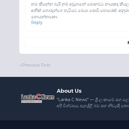
නම කියන්න බැරි නම් අඩුගානේ මොනවට නායකද කියලා 
අනික් හොරුන්ගෙ හැටියට මෙයා පොඩි හොරෙක්. අනුරා
හොයන්නකො.
Reply
Previous Post
About Us
“Lanka C News” — ශ්‍රී ලංකාවේ සහ ල
අපි විශ්වසය, පැහැදිලි බව සහ නිවැරදි 