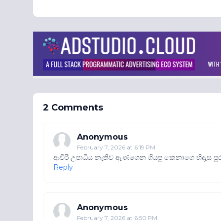
2 Comments
Anonymous
February 7, 2026 at 6:19 PM
ආචිරි උපාධිය නැතිව ඇණගෙන ගියපු කෙනාගෙ හිදැස පු
Reply
Anonymous
February 7, 2026 at 6:50 PM