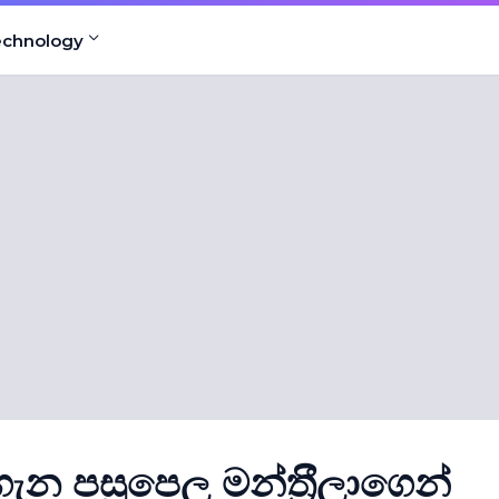
echnology
න පසුපෙල මන්ත‍්‍රීලාගෙන්