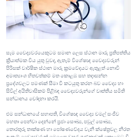
සෑම වෛද්‍යවරයෙකුටම සමාන ලෙස ස්ථාන මාරු ප්‍රතිපත්තිය
ක්‍රියාත්මක විය යුතු වුවද, ඇතැම් විශේෂඥ වෛද්‍යවරුන්
පිරිසක් වාර්ෂික ස්ථාන මාරු ක්‍රමවේදයට ඇතුළත් නොවී
අමාත්‍යාංශ හිතවත්කම් මත කොළඹ සහ තදාසන්න
ප්‍රදේශවලට පමණක් සීමා වී කටයුතු කරන බව වෛද්‍ය හා
සිවිල් අයිතිවාසිකම් පිළිබඳ වෛද්‍යවරුන්ගේ වෘත්තීය සමිති
සන්ධානය චෝදනා කරයි.
එම සන්ධානයේ සභාපති, විශේෂඥ වෛද්‍ය චමල් සංජීව
මහතා පෙන්වා දෙන්නේ ප්‍රජා සෞඛ්‍ය, පවුල් සෞඛ්‍ය,
තොරතුරු තාක්ෂණ හා පෝෂණවේදය වැනි ක්ෂේත්‍රවල නිරත
ඇතැම් වෛද්‍යවරුන් මෙලෙස වසර ගණනාවක් කොළඹට වී