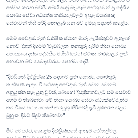
සේවය කරන බවයි. මෙහි සෘජු බලපෑම හේතුවෙන් ප්‍රාදේශීය
සෞඛ්‍ය සේවා අධ්‍යක්ෂ කාර්යාලවලට අදාළ විශේෂඥ
සේවාවන් නිසි පරිදි නොලැබී යන බව ද ඔහු සඳහන් කළේය.
මෙම වෛද්‍යවරුන් වාර්ෂික ස්ථාන මාරු ලැයිස්තුවට ඇතුළත්
නොවී, දිගින් දිගටම 'වැඩබලන' තනතුරු දැරීම නිසා සෞඛ්‍ය
අමාත්‍යාංශ දත්ත පද්ධතිය මගින් ඔවුන් ස්ථාන මාරුවලට ලක්
නොවන බව වෛද්‍යවරයා පෙන්වා දෙයි.
"දිවයිනේ දිස්ත්‍රික්ක 25 සඳහාම ප්‍රජා සෞඛ්‍ය, තොරතුරු
තාක්ෂණ ඇතුළු විශේෂඥ වෛද්‍යවරුන් වෙන වෙනම
අනුයුක්ත කළ යුතු වුවත්, බොහෝ දිස්ත්‍රික්කවලට එම සේවාව
අහිමි වී තිබෙනවා. මේ නිසා සෞඛ්‍ය සේවා අධ්‍යක්ෂවරුන්ට
තම විෂය පථය යටතේ කටයුතු කිරීමේදී දැඩි දුෂ්කරතාවලට
මුහුණ දීමට සිදුව තිබෙනවා."
මීට අමතරව, කොළඹ දිස්ත්‍රික්කයේ ඇතැම් රෝහල්වල