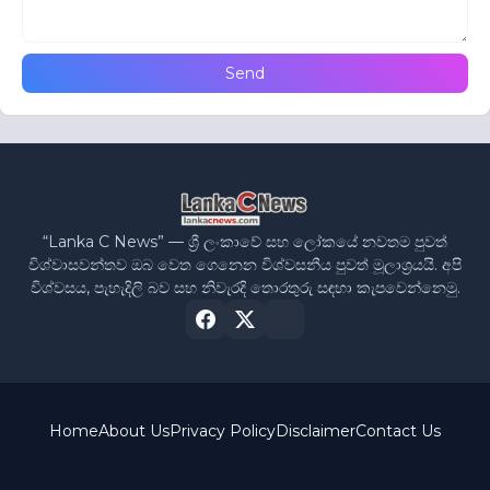
“Lanka C News” — ශ්‍රී ලංකාවේ සහ ලෝකයේ නවතම පුවත්
විශ්වාසවන්තව ඔබ වෙත ගෙනෙන විශ්වසනීය පුවත් මූලාශ්‍රයයි. අපි
විශ්වසය, පැහැදිලි බව සහ නිවැරදි තොරතුරු සඳහා කැපවෙන්නෙමු.
Home
About Us
Privacy Policy
Disclaimer
Contact Us