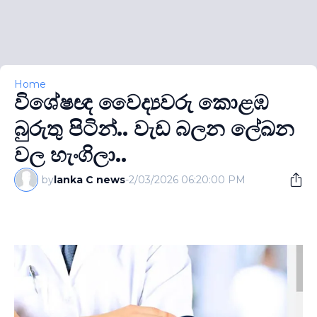
Home
විශේෂඥ වෛද්‍යවරු කොළඹ
බුරුතු පිටින්.. වැඩ බලන ලේඛන
වල හැංගිලා..
by
lanka C news
-
2/03/2026 06:20:00 PM