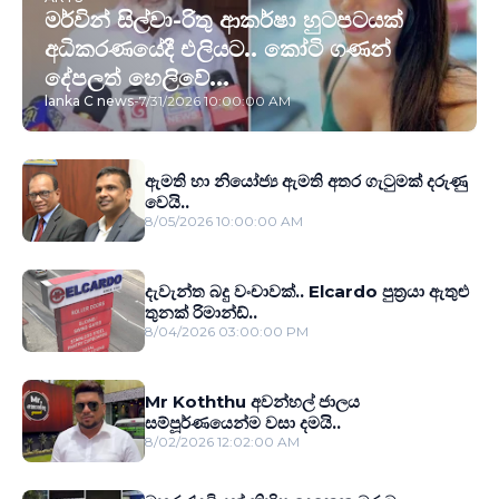
මර්වින් සිල්වා-රිතු ආකර්ෂා හුටපටයක්
අධිකරණයේදී එලියට.. කෝටි ගණන්
දේපලත් හෙලිවේ...
lanka C news
-
7/31/2026 10:00:00 AM
ඇමති හා නියෝජ්‍ය ඇමති අතර ගැටුමක් දරුණු
වෙයි..
8/05/2026 10:00:00 AM
දැවැන්ත බදු වංචාවක්.. Elcardo පුත‍්‍රයා ඇතුළු
තුනක් රිමාන්ඩ්..
8/04/2026 03:00:00 PM
Mr Koththu අවන්හල් ජාලය
සම්පූර්ණයෙන්ම වසා දමයි..
8/02/2026 12:02:00 AM