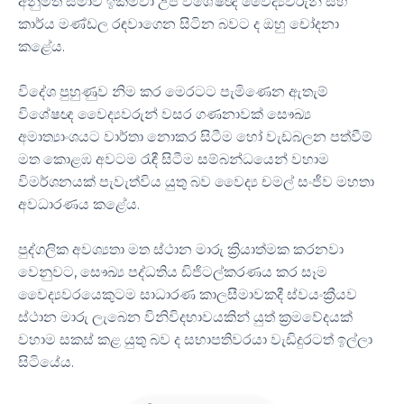
අනුමත සීමාව ඉක්මවා උප විශේෂඥ වෛද්‍යවරුන් සහ
කාර්ය මණ්ඩල රඳවාගෙන සිටින බවට ද ඔහු චෝදනා
කළේය.
විදේශ පුහුණුව නිම කර මෙරටට පැමිණෙන ඇතැම්
විශේෂඥ වෛද්‍යවරුන් වසර ගණනාවක් සෞඛ්‍ය
අමාත්‍යාංශයට වාර්තා නොකර සිටීම හෝ වැඩබලන පත්වීම්
මත කොළඹ අවටම රැඳී සිටීම සම්බන්ධයෙන් වහාම
විමර්ශනයක් පැවැත්විය යුතු බව වෛද්‍ය චමල් සංජීව මහතා
අවධාරණය කළේය.
පුද්ගලික අවශ්‍යතා මත ස්ථාන මාරු ක්‍රියාත්මක කරනවා
වෙනුවට, සෞඛ්‍ය පද්ධතිය ඩිජිටල්කරණය කර සෑම
වෛද්‍යවරයෙකුටම සාධාරණ කාලසීමාවකදී ස්වයංක්‍රීයව
ස්ථාන මාරු ලැබෙන විනිවිදභාවයකින් යුත් ක්‍රමවේදයක්
වහාම සකස් කළ යුතු බව ද සභාපතිවරයා වැඩිදුරටත් ඉල්ලා
සිටියේය.