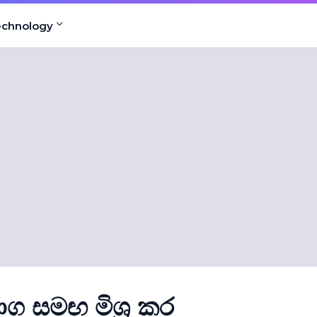
echnology
 සමඟ මිශ්‍ර කර