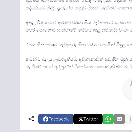
ප්‍රමිතිය බාල වීම හේතුවෙන් ඩොලර් මිලියන දෙකක දඩ
පද්ධතියට සිදුවූ දැවැන්ත පාඩුව පියවා ගැනීමට අපො
අදාළ විෂය භාර අමාත්‍යවරයා සිය ලේකම්වරයා සමඟ
පෙර පොහොර සංස්ථාවේ සේවය කළ සමයේද වංචා චෝදන
රජය හිතාමතාම ගල්අඟුරු හිඟයක් මවාපාමින් විදුල
තමන්ට බලය ලබාගැනීමේ අවශ්‍යතාවක් පවතින මුත්, 
ගැනීමේ පහත් අරමුණක් විපක්ෂයට නොමැති බව මන්ත
Facebook
Twitter