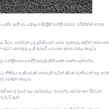
්ව ඇති බව කොළඹ දිස්ත්‍රික් මන්ත්‍රී එස්.එම්. මරික්කාර් මහතා
 මිලට ගෙන්වන ලද ප්‍රමිතියෙන් තොර ගල්අඟුරු, කලින් ගබඩා කර 
ිත කරන බවට තොරතුරු ලැබී ඇතැයි හෙතෙම අනාවරණය කළේය.
ව මන්ත්‍රීවරයා මෙහිදී කරුණු කිහිපයක් පෙන්වා දුන්නේය.
 නීතිමය හැකියාවක් නොමැති බැවින්, තීරණ ගැනීමෙන් පසු ඉවත්
 ඔහු චෝදනා කළේය.
, එහි අඩංගු වූයේ බාල ගල්අඟුරුය. එමෙන්ම තෙවන සහ සිව්වන
ුරු වී ඇත.