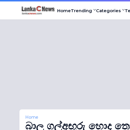
Home
Trending
Categories
T
Home
බාල ගල්අඟුරු හොද තොග