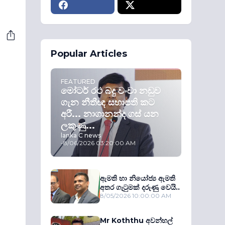
Popular Articles
FEATURED
මෝටර් රථ බදු වංචා නඩුව
ගැන නීතීඥ සභාපති කට
අරී... නාගානන්ද ගස් යන
ලකුණු...
lanka C news
-
8/06/2026 03:20:00 AM
ඇමති හා නියෝජ්‍ය ඇමති
අතර ගැටුමක් දරුණු වෙයි..
8/05/2026 10:00:00 AM
Mr Koththu අවන්හල්