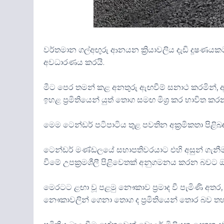
වර්තමාන ගල්අඟුරු ආනයන ක්‍රියාවලිය දැඩි දූෂණයකට ලක
අවධාරණය කරයි.
මීට පෙර තමන් කළ අනතුරු ඇඟවීම් සනාථ කරමින්, අඩු
ඉහළ ප්‍රමිතියෙන් යුත් තොග සමඟ මිශ්‍ර කර භාව
මෙම ටෙන්ඩර් පටිපාටිය තුළ පවතින අක්‍රමිකතා පිළිබඳ
ටෙන්ඩර් මණ්ඩලයේ සභාපතිවරයාට එහි අසුන් ගැනීමට
වීමේ උපක්‍රමශීලී පිළිවෙතක් අනුගමනය කරන බවට
මෙරටට ළඟා වූ පළමු නෞකාව ප්‍රමාද වී පැමිණි අතර
නෞකාවලින් ගෙනා තොග ද ප්‍රමිතියෙන් තොර බව තහව