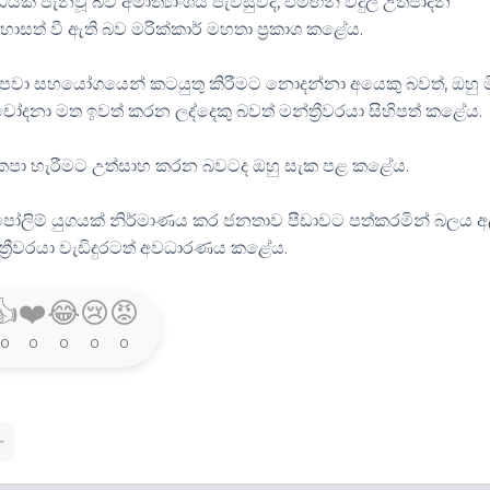
යක් පැනවූ බව අමාත්‍යාංශය පැවසුවද, එමඟින් විදුලි උත්පාදන
හොසත් වී ඇති බව මරික්කාර් මහතා ප්‍රකාශ කළේය.
 පවා සහයෝගයෙන් කටයුතු කිරීමට නොදන්නා අයෙකු බවත්, ඔහු 
ා මත ඉවත් කරන ලද්දෙකු බවත් මන්ත්‍රීවරයා සිහිපත් කළේය.
ිය කපා හැරීමට උත්සාහ කරන බවටද ඔහු සැක පළ කළේය.
පෝලිම් යුගයක් නිර්මාණය කර ජනතාව පීඩාවට පත්කරමින් බලය අ
්‍රීවරයා වැඩිදුරටත් අවධාරණය කළේය.
👍
❤️
😂
😢
😡
0
0
0
0
0