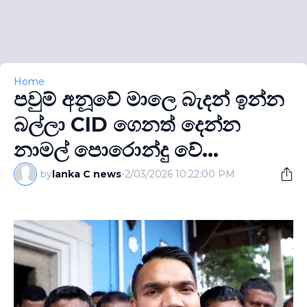
Home
පවුම් අනූවේ මාලෙ බැදන් ඉන්න
බල්ලා CID ගෙනත් දෙන්න
නාමල් පොරොන්දු වේ...
by
lanka C news
-
2/03/2026 10:22:00 PM