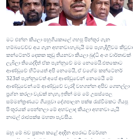
මට එන්න කියලා පහුගියකාලේ ගහපු පින්තූර ගැන
හම්බවෙච්ච අය ගැන අහනවා.හැබැයි මම පැහැදිලිවම කිවුවා
කන්ටේනර් දෙකක කුඩු තියනවා කියලා බුද්ධි අංශ වාර්තාවක්
ලැබිලා තියෙද්දිත් ඒක පැන්නුවේ මම නෙමෙයි.එතකොට
ආණ්ඩුවේ හිටියෙත් අපි නෙමෙයි, ඒ වගේම කන්ටේනර්
323ක් පැන්නුවෙත් අපේ ආණ්ඩුවෙන් නෙමෙයි මේ
ආණ්ඩුවෙන්.මේ ආණ්ඩුවේ වැරදි වහගන්න අපිව ගෙනල්ලා
ප්‍රශ්න කරලා වැඩක් නැහැ.ඉතින් මම මේ උසස්පෙල
සම්මන්ත්‍රණයට ගියපුවා දේශපාලන පක්ෂ රැස්වීමකට ගියපු
පිංතූරයක් පෙන්නලා මේ අහවලාද කියලා අහනවා යැයි
නාමල් රාජපක්ෂ මහතා පැවසීය.
ඔහු මේ බව ප්‍රකාශ කළේ අදදින අපරාධ විමර්ශන