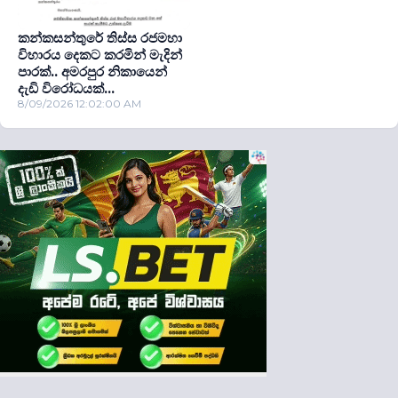
කන්කසන්තුරේ තිස්ස රජමහා
විහාරය දෙකට කරමින් මැදින්
පාරක්.. අමරපුර නිකායෙන්
දැඩි විරෝධයක්...
8/09/2026 12:02:00 AM