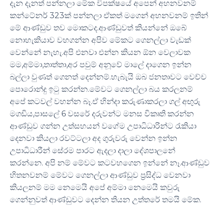
දැන දැනත් පන්නලා මේක විපක්ෂයේ අපෙන් අහනවනම්
කන්ටේනර් 323ක් පන්නලා ඒකත් මගෙන් අහනවනම් ඉතින්
මේ ආණ්ඩුව තව මොකටද.ආණ්ඩුවත් කියන්නේ ඔබේ
නොහැකියාව වහගන්න අපිව මේකට ගෙනල්ලා වැඩක්
වෙන්නේ නැහැ.අපි එනවා එන්න කියන ඕන වෙලාවක
මම,අම්මා,තාත්තා,අර පවුම් අනූවේ මාලේ දාගෙන ඉන්න
බල්ලා වුණත් ගෙනත් දෙන්නම්.හැබැයි ඔබ ජනතාවට වෙච්ච
පොරොන්දු ඉටු කරන්න.මේවට ගෙනල්ලා බය කරලනම්
අපේ කටවල් වහන්න බෑ.ඒ හින්දා කරුණාකරලා ගල් අඟුරු
මගඩිය,පාසලේ 6 වසරේ දරුවන්ට මනස විකෘති කරන්න
ආණ්ඩුව ගන්න උත්සහයන් වගේම උපාධිධාරින්ට රැකියා
දෙනවා කියලා රවට්ටලා අද ගුරුවරු වෙන්න ඉන්න
උපාධිධාරීන් සේරම පාරට ඇදලා දාලා දේශපාලනේ
කරන්නෙ. අපි නම් මේවට කටවහගෙන ඉන්නේ නෑ.ආණ්ඩුව
හිතනවනම් මේවට ගෙනල්ලා ආණ්ඩුව ප්‍රසිද්ධ වෙනවා
කියලනම් මම නෙමෙයි අපේ අම්මා නෙමෙයි කවුරු
ගෙන්නුවත් ආණ්ඩුවට දෙන්න තියන උත්තරේ තමයි මේක.