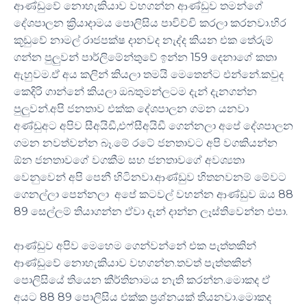
ආණ්ඩුවේ නොහැකියාව වහගන්න ආණ්ඩුව තමන්ගේ
දේශපාලන ක්‍රියාදාමය පොලිසිය පාවිච්චි කරලා කරනවා.හිර
කූඩුවේ නාමල් රාජපක්ෂ දානවද නැද්ද කියන එක තේරුම්
ගන්න පුලුවන් පාර්ලිමේන්තුවේ ඉන්න 159 දෙනාගේ කතා
ඇහුවම.ඒ අය කලින් කියලා තමයි මෙතෙන්ට එන්නේ.කවුද
කෙදිරි ගාන්නේ කියලා ඔබතුමන්ලටම දැන් දැනගන්න
පුලුවන්.අපි ජනතාව එක්ක දේශපාලන ගමන යනවා
අණ්ඩුඅට අපිව සීඅයිඩී,එෆ්සීඅයිඩී ගෙන්නලා අපේ දේශපාලන
ගමන නවත්වන්න බෑ.මේ රටේ ජනතාවට අපි වගකියන්න
ඕන ජනතාවගේ වගකීම සහ ජනතාවගේ අවශ්‍යතා
වෙනුවෙන් අපි පෙනී හිටිනවා.ආණ්ඩුව හිතනවනම් මේවට
ගෙනල්ලා පෙන්නලා අපේ කටවල් වහන්න ආණ්ඩුව ඔය 88
89 සෙල්ලම් තියාගන්න ඒවා දැන් දාන්න ලෑස්තිවෙන්න එපා.
ආණ්ඩුව අපිව මෙහෙම ගෙන්වන්නේ එක පැත්තකින්
ආණ්ඩුවේ නොහැකියාව වහගන්න.තවත් පැත්තකින්
පොලිසියේ තියෙන කීර්තිනාමය නැති කරන්න.මොකද ඒ
අයට 88 89 පොලිසිය එක්ක ප්‍රශ්නයක් තියනවා.මොකද