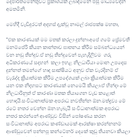
දෙපාර්තමේන්තුවට ප්‍රකාශයක් ලබාදීමෙන් පසු මාධ්‍යවේදීන්
අමතමිනි.
මෙහිදී වැඩිදුරටත් අදහස් දැක්වූ නාමල් රාජපක්ෂ මහතා,
"එක කාරණයක් මම මතක් කරලා දුන්නා.අපේ ගමේ ප්‍රේමවතී
මනම්පේරි කියන කාන්තාව ඝාතනය කිරීම සම්බන්ධයෙන්
වන නඩු තීන්දුව.ඒ නඩු තීන්දුවෙන් පැහැදිලිවම ගරු
අධිකරණයේ සදහන් කලා ඉහළ නිලධාරියා මොන උපදෙස
දුන්නත් තමන්ගේ හෘද සාක්ෂියට අනුව ඒක වැරදිනම් ඒ
වැරැද්ද ක්‍රියාත්මක කිරීම උපදේශයක් ලබා ක්‍රියාත්මක කිරීම
යන එක නිදහසට කාරණයක් නෙමෙයි කියලා.ඒ හින්දා මේ
නිලධාරිනුත් ඒ කාරණා මතක තියාගෙන වැඩ කළොත්
හොදයි.සංවිධානාත්මක අපරාධ නවතින්න ඕන.මත්ද්‍රව්‍ය මේ
රටේ නතර වෙන්න ඕන.හැබැයි සංවිධානාත්මක අපරාධ
නතර කරන්නේ ආණ්ඩුව විසින් පෝෂණය කරන
සංවිධානාත්ම අපරාධ කණ්ඩායමක් ආරක්ෂා කරන්නනම්
ආණ්ඩුවෙන් පන්නපු කන්ටේනර් දෙකේ කුඩු තියනවා කියලා