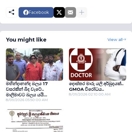
Facebook
You might like
View all
මහින්දානන්ද බලය 17
දොස්තර මාරු යලි අර්බුදයක්..
වසරකින් බිද වැටේ..
GMOA විරෝධය..
මාලිමාවට බලය යයි...
8/09/2026 02:10:00 AM
8/09/2026 05:50:00 AM