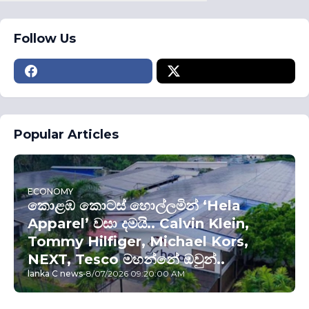
Follow Us
Popular Articles
ECONOMY
කොළඹ කොටස් හොල්ලමින් ‘Hela
Apparel’ වසා දමයි.. Calvin Klein,
Tommy Hilfiger, Michael Kors,
NEXT, Tesco මහන්නේ ඔවුන්..
lanka C news
-
8/07/2026 09:20:00 AM