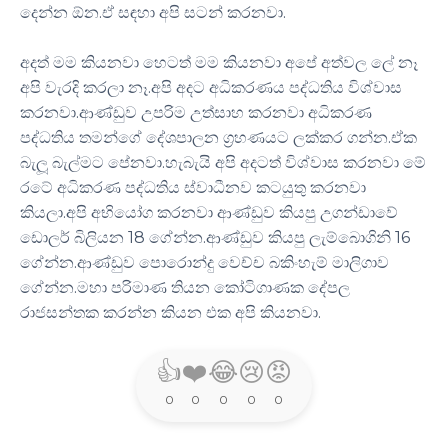
දෙන්න ඕන.ඒ සඳහා අපි සටන් කරනවා.
අදත් මම කියනවා හෙටත් මම කියනවා අපේ අත්වල ලේ නෑ
අපි වැරදි කරලා නෑ.අපි අදට අධිකරණය පද්ධතිය විශ්වාස
කරනවා.ආණ්ඩුව උපරිම උත්සාහ කරනවා අධිකරණ
පද්ධතිය තමන්ගේ දේශපාලන ග්‍රහණයට ලක්කර ගන්න.ඒක
බැලූ බැල්මට පේනවා.හැබැයි අපි අදටත් විශ්වාස කරනවා මේ
රටේ අධිකරණ පද්ධතිය ස්වාධීනව කටයුතු කරනවා
කියලා.අපි අභියෝග කරනවා ආණ්ඩුව කියපු උගන්ඩාවේ
ඩොලර් බිලියන 18 ගේන්න.ආණ්ඩුව කියපු ලැම්බොගිනි 16
ගේන්න.ආණ්ඩුව පොරොන්දු වෙච්ච බකිංහැම් මාලිගාව
ගේන්න.මහා පරිමාණ තියන කෝටිගාණක දේපල
රාජසන්තක කරන්න කියන එක අපි කියනවා.
👍
❤️
😂
😢
😡
0
0
0
0
0