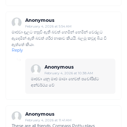
Anonymous
February 4, 2026 at 5:54 AM
මාළුවා දැලට හසුවී ඇති බවත් හෙමින් හෙමින් වෙරළට
ඇදෙමින් ඇති බවත් ශරීර භාෂාව කියයි. බලමු කවුද බිය වී
ඇත්තේ කියා.
Reply
Anonymous
February 4, 2026 at 10:38 AM
මාළුවා යනු මාළු මාමා හෙවත් පචෝරිස්ට
අන්වර්ථය වේ
Anonymous
February 4, 2026 at 11:41 AM
These are all friends. Compass Pottu plays