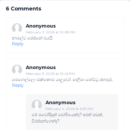
6 Comments
Anonymous
February 3, 2026 at 10:28 PM
නාමල්ට ජෙප්පෝ බයයි.
Reply
Anonymous
February 3, 2026 at 10:45 PM
මෙගොල්ලො ඔක්කොම යාලුවෝ. මාලිමා පෝට්ටු රඟපෑම්.
Reply
Anonymous
February 4, 2026 at 6:39 AM
මේ පචෝරිසුත් ඩෝබියෙක්ද? අළුත් මඩක්,
වීරප්පන්ගෙන්ද?