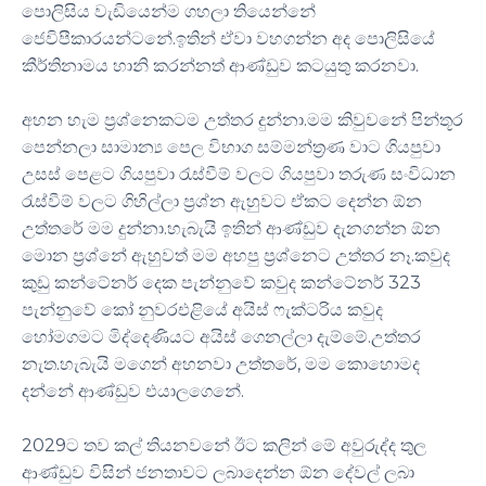
පොලිසිය වැඩියෙන්ම ගහලා තියෙන්නේ
ජෙවිපීකාරයන්ටනේ.ඉතින් ඒවා වහගන්න අද පොලිසියේ
කීර්තිනාමය හානි කරන්නත් ආණ්ඩුව කටයුතු කරනවා.
අහන හැම ප්‍රශ්නෙකටම උත්තර දුන්නා.මම කිවුවනේ පින්තූර
පෙන්නලා සාමාන්‍ය පෙල විභාග සම්මන්ත්‍රණ වාට ගියපුවා
උසස් පෙළට ගියපුවා රැස්වීම් වලට ගියපුවා තරුණ සංවිධාන
රැස්වීම් වලට ගිහිල්ලා ප්‍රශ්න ඇහුවට ඒකට දෙන්න ඕන
උත්තරේ මම දුන්නා.හැබැයි ඉතින් ආණ්ඩුව දැනගන්න ඕන
මොන ප්‍රශ්නේ ඇහුවත් මම අහපු ප්‍රශ්නෙට උත්තර නෑ.කවුද
කුඩු කන්ටේනර් දෙක පැන්නුවේ කවුද කන්ටේනර් 323
පැන්නුවේ කෝ නුවරඑළියේ අයිස් ෆැක්ටරිය කවුද
හෝමගමට මිද්දෙණියට අයිස් ගෙනල්ලා දැම්මේ.උත්තර
නැත.හැබැයි මගෙන් අහනවා උත්තරේ, මම කොහොමද
දන්නේ ආණ්ඩුව එයාලගෙනේ.
2029ට තව කල් තියනවනේ ඊට කලින් මේ අවුරුද්ද තුල
ආණ්ඩුව විසින් ජනතාවට ලබාදෙන්න ඕන දේවල් ලබා