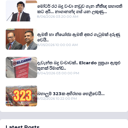
මෝටර් රථ බදු වංචා නඩුව ගැන නීතීඥ සභාපති
කට අරී... නාගානන්ද ගස් යන ලකුණු...
8/06/2026 03:20:00 AM
ඇමති හා නියෝජ්‍ය ඇමති අතර ගැටුමක් දරුණු
වෙයි..
8/05/2026 10:00:00 AM
දැවැන්ත බදු වංචාවක්.. Elcardo පුත‍්‍රයා ඇතුළු
තුනක් රිමාන්ඩ්..
8/04/2026 03:00:00 PM
බහාලුම් 323ක අභිරහස හෙළිවෙයි...
8/02/2026 10:22:00 PM
Latest Posts