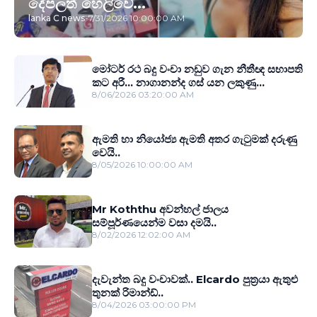
දේපලත් හෙලිවේ...
lanka C news
-
7/31/2026 10:00:00 AM
මෝටර් රථ බදු වංචා නඩුව ගැන නීතීඥ සභාපති
කට අරී... නාගානන්ද ගස් යන ලකුණු...
8/06/2026 03:20:00 AM
ඇමති හා නියෝජ්‍ය ඇමති අතර ගැටුමක් දරුණු
වෙයි..
8/05/2026 10:00:00 AM
Mr Koththu අවන්හල් ජාලය
සම්පූර්ණයෙන්ම වසා දමයි..
8/02/2026 12:02:00 AM
දැවැන්ත බදු වංචාවක්.. Elcardo පුත‍්‍රයා ඇතුළු
තුනක් රිමාන්ඩ්..
8/04/2026 03:00:00 PM