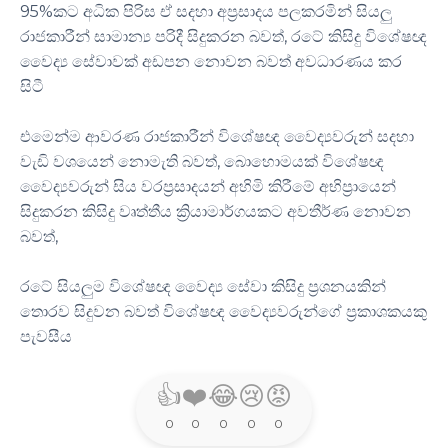
95%කට අධික පිරිස ඒ සදහා අප්‍රසාදය පලකරමින් සියලු
රාජකාරීන් සාමාන්‍ය පරිදී සිදුකරන බවත්, රටේ කිසිදු විශේෂඥ
වෛද්‍ය සේවාවක් අඩපන නොවන බවත් අවධාරණය කර
සිටී
එමෙන්ම ආවරණ රාජකාරීන් විශේෂඥ වෛද්‍යවරුන් සදහා
වැඩි වශයෙන් නොමැති බවත්, බොහොමයක් විශේෂඥ
වෛද්‍යවරුන් සිය වරප්‍රසාදයන් අහිමි කිරීමේ අභිප්‍රායෙන්
සිදුකරන කිසිදු වෘත්තීය ක්‍රියාමාර්ගයකට අවතීර්ණ නොවන
බවත්,
රටේ සියලුම විශේෂඥ වෛද්‍ය සේවා කිසිදු ප්‍රශනයකින්
තොරව සිදුවන බවත් විශේෂඥ වෛද්‍යවරුන්ගේ ප්‍රකාශකයකු
පැවසීය
👍
❤️
😂
😢
😡
0
0
0
0
0