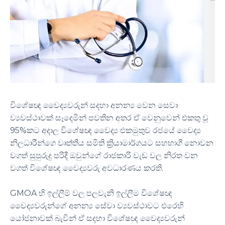
විශේෂඥ වෛද්‍යවරුන් සදහා අනන්‍ය වෙන සෙවා
ව්‍යවස්ථාවක් සෑදෙමින් පවතින අතර ඒ වෙනුවෙන් එකතු වූ
95%කට අදාල විශේෂඥ වෛද්‍ය එකමුතුව රජයේ වෛද්‍ය
නිලධාරීන්ගෙ වෘත්තීය සමිති ක්‍රියාමාර්ගයට සහභාගී නොවන
වගත් සුපුරුදු පරිදී ඔවුන්ගේ රාජකාරි වැඩ වල නිරත වන
වගත් විශේෂඥ වෛද්‍යවරු අවධාරණය කරති.
GMOA හි ඉල්ලීම් වල පලවැනි ඉල්ලීම විශේෂඥ
වෛද්‍යවරුන්ගේ අනන්‍ය සේවා ව්‍යවස්ථාවට එරෙහි
යෝජනාවක් බැවින් ඒ සදහා විශේෂඥ වෛද්‍යවරුන්