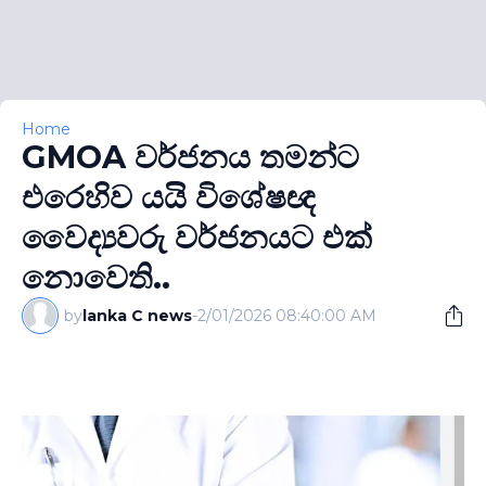
Home
GMOA වර්ජනය තමන්ට
එරෙහිව යයි විශේෂඥ
වෛද්‍යවරු වර්ජනයට එක්
නොවෙති..
by
lanka C news
-
2/01/2026 08:40:00 AM