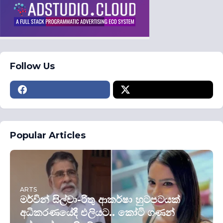
Follow Us
Popular Articles
ARTS
මර්වින් සිල්වා-රිතු ආකර්ෂා හුටපටයක්
අධිකරණයේදී එලියට.. කෝටි ගණන්