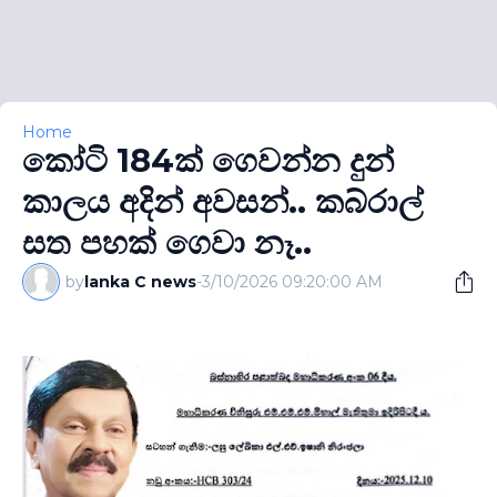
Home
කෝටි 184ක් ගෙවන්න දුන්
කාලය අදින් අවසන්.. කබ්රාල්
සත පහක් ගෙවා නෑ..
by
lanka C news
-
3/10/2026 09:20:00 AM