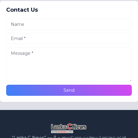
Contact Us
“Lanka C News” — ශ්‍රී ලංකාවේ සහ ලෝකයේ නවතම පුවත්