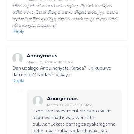
කිසිම වැඩක් හරියට කරගන්න බැරි ආණ්ඩුවක්. ඔයවිදියට
අනිත් හොරු ටිකත් නිදොස් කොට නිදහස් කරපල්ලා. එහෙම
නැත්නම් කලින් ආණ්ඩු ඇත්තටම හොරා කාලා නැතුව වත්ද?
අපි බොරුවට රැවටුනා ද?
Reply
Anonymous
March 10, 2026 at 10:55 AM
Dan ubalage Andu hariyata Karada? Un kuduwe
dammada? Nodakin pakaya
Reply
Anonymous
March 10, 2026 at 1:05 PM
Executive investment decision ekakin
padu wennath/ wasi wennath
puluwan...ekata damages ayakaraganna
behe...eka mulika siddanthayak....rata