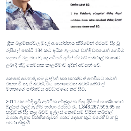
ග්‍රීක බැඳුම්කරවල මුදල් ආයෝජනය කිරීමෙන් රජයට සිදු වූ
රුපියල් කෝටි
184
කට අධික අලාභය වන්දි වශයෙන් ගෙවීම
සඳහා හිටපු මහ බැංකු අධිපති අජිත් නිවාඩ් කබ්රාල් මහතාට
ලබා දී තිබූ තෙමසක කාලසීමාව අදින් අවසන් වේ
.
කෙසේ වෙතත්
,
එම මුදලින් සත පහක්වත් ගෙවීමට තමන්
එකඟ වී නැති බවත්
,
එය නොගෙවන බවත් කබ්රාල්
මහතාගේ පාර්ශවය අවධාරණය කර සිටී
.
2011
වසරේදී දැඩි ආර්ථික අර්බුදයක තිබූ ග්‍රීසියේ භාණ්ඩාගාර
බිල්පත් මිලදී ගැනීම හරහා රජයට රු
. 1,843,267,595.65
ක
පාඩුවක් සිදු කළ බවට අල්ලස් කොමිසම විසින් කබ්රාල්
මහතා ඇතුළු විත්තිකරුවන් හතර දෙනෙකුට එරෙහිව නඩු
පවරා තිබුණි
.