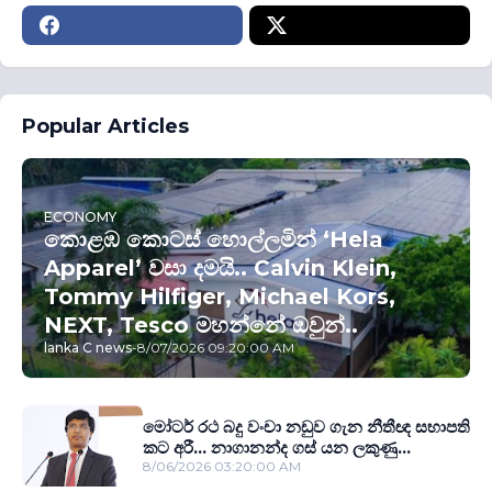
Popular Articles
ECONOMY
කොළඹ කොටස් හොල්ලමින් ‘Hela
Apparel’ වසා දමයි.. Calvin Klein,
Tommy Hilfiger, Michael Kors,
NEXT, Tesco මහන්නේ ඔවුන්..
lanka C news
-
8/07/2026 09:20:00 AM
මෝටර් රථ බදු වංචා නඩුව ගැන නීතීඥ සභාපති
කට අරී... නාගානන්ද ගස් යන ලකුණු...
8/06/2026 03:20:00 AM