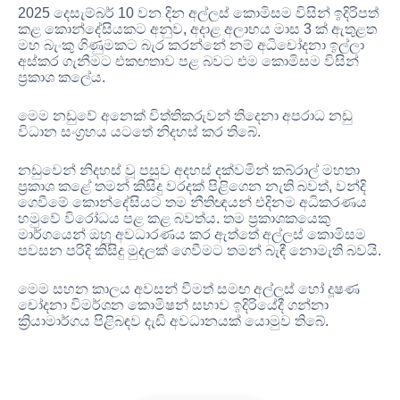
2025
දෙසැම්බර්
10
වන දින අල්ලස් කොමිසම විසින් ඉදිරිපත්
කළ කොන්දේසියකට අනුව
,
අදාළ අලාභය මාස
3
ක් ඇතුළත
මහ බැංකු ගිණුමකට බැර කරන්නේ නම් අධිචෝදනා ඉල්ලා
අස්කර ගැනීමට එකඟතාව පළ
බවට එම කොමිසම විසින්
ප‍්‍රකාශ කලේය
.
මෙම නඩුවේ අනෙක් විත්තිකරුවන් තිදෙනා අපරාධ නඩු
විධාන සංග්‍රහය යටතේ නිදහස් කර තිබේ
.
නඩුවෙන් නිදහස් වූ පසුව අදහස් දක්වමින් කබ්රාල් මහතා
ප්‍රකාශ කළේ තමන් කිසිදු වරදක් පිළිගෙන නැති බවත්
,
වන්දි
ගෙවීමේ කොන්දේසියට තම නීතිඥයන් එදිනම අධිකරණය
හමුවේ විරෝධය පළ කළ බවත්ය
.
තම ප්‍රකාශකයෙකු
මාර්ගයෙන් ඔහු අවධාරණය කර ඇත්තේ අල්ලස් කොමිසම
පවසන පරිදි කිසිදු මුදලක් ගෙවීමට තමන් බැඳී නොමැති බවයි
.
මෙම සහන කාලය අවසන් වීමත් සමඟ අල්ලස් හෝ දූෂණ
චෝදනා විමර්ශන කොමිෂන් සභාව ඉදිරියේදී ගන්නා
ක්‍රියාමාර්ගය පිළිබඳව දැඩි අවධානයක් යොමුව තිබේ
.