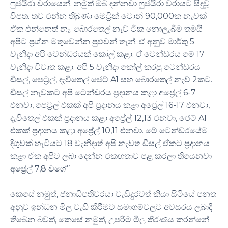
ෆුජයිරා වරායෙන්. නමුත් ඔබ දන්නවා ෆුජයිරා වරායට සිදුවූ
විපත. තව එන්න තිබුණා මෙට්‍රික් ටොන් 90,000ක නැවක්
ඒක එන්නෙත් නෑ. බොරතෙල් නැව් ටික නොලැබීම තමයි
අපිට ප්‍රශ්න මතුවෙන්න පුළුවන් තැන්. ඒ අනුව මාර්තු 5
වැනිදා අපි ටෙන්ඩරයක් කෝල් කළා. ඒ ටෙන්ඩරය මේ 17
වැනිදා විවෘත කළා. අපි 5 වැනිදා කෝල් කරපු ටෙන්ඩරය
ඩීසල්, පෙට්‍රල්, දැවිතෙල් ජෙට් A1 සහ බොරතෙල් නැව් 2කට.
ඩීසල් නැවකට අපි ටෙන්ඩරය ප්‍රදානය කළා අප්‍රේල් 6-7
එනවා, පෙට්‍රල් එකක් අපි ප්‍රදානය කළා අප්‍රේල් 16-17 එනවා,
දැවිතෙල් එකක් ප්‍රදානය කළා අප්‍රේල් 12,13 එනවා, ජෙට් A1
එකක් ප්‍රදානය කළා අප්‍රේල් 10,11 එනවා. මේ ටෙන්ඩරයේම
දිගුවක් හැටියට 18 වැනිදාත් අපි නැවත ඩීසල් ඒකට ප්‍රදානය
කළා ඒක අපිට ලබා දෙන්න එකඟතාව පළ කරලා තියෙනවා
අප්‍රේල් 7,8 වගේ’’
කෙසේ නමුත්, ජනාධිපතිවරයා වැඩිදුරටත් කියා සිටියේ පනත
අනුව ඉන්ධන මිල වැඩි කිරීමට සමාගම්වලට අවසරය ලබාදී
තිබෙන බවත්, කෙසේ නමුත්, උපරිම මිල තීරණය කරන්නේ