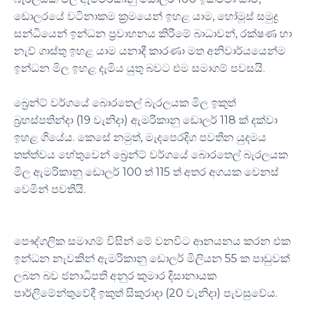
ඩොලරයේ වටිනාකම ක්‍රමයෙන් ඉහළ යාම, හෝමූස් සමුද්‍ර
සන්ධියෙන් ඉන්ධන ප්‍රවාහනය කිරීමේ බාධාවන්, රක්ෂණ හා
නැව් ගාස්තු ඉහළ යාම යනාදී කාරණා මත අනිවාර්යයෙන්ම
ඉන්ධන මිල ඉහළ දැමිය යුතු බවට එම සමාගම් පවසයි.
බ්‍රෙන්ට් වර්ගයේ බොරතෙල් බැරලයක මිල ඉකුත්
බ්‍රහස්පතින්දා (19 වැනිදා) ඇමරිකානු ඩොලර් 118 ක් දක්වා
ඉහළ ගියේය. කෙසේ නමුත්, මැදපෙරදිග පවතින යුදමය
තත්ත්වය හේතුවෙන් බ්‍රෙන්ට් වර්ගයේ බොරතෙල් බැරලයක
මිල ඇමරිකානු ඩොලර් 100 ත් 115 ත් අතර අගයක වෙනස්
වෙමින් පවතියි.
පෞද්ගලික සමාගම් විසින් මේ වනවිට ආනයනය කරන එක
ඉන්ධන නැවකින් ඇමරිකානු ඩොලර් මිලියන 55 ක පාඩුවක්
ලබන බව ජනාධිපති අනුර කුමාර දිසානායක
පාර්ලිමේන්තුවේදී ඉකුත් සිකුරාදා (20 වැනිදා) පැවසුවේය.