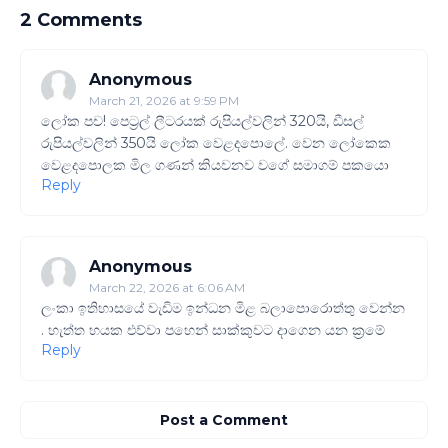
2 Comments
Anonymous
March 21, 2026 at 9:59 PM
ලෝක පච! පෙට්‍රල් ලීටරයක් රුපියල්වලින් 320යි, ඩීසල්
රුපියල්වලින් 350යි ලෝක වෙළදපොලේ. වෙන ලෝකෙක
වෙළදපොලක මිල ගණන් කියවනව වගේ සමාගම් පකයො
Reply
Anonymous
March 22, 2026 at 6:06 AM
ලංකා ඉතිහාසයේ වැඩිම ඉන්ධන මිළ බලාපොරොත්තු වෙන්න
. හැත්ත හයක එව්වා පහෙන් සාක්කුවට දාගෙන යන ක්‍රමේ
Reply
Post a Comment