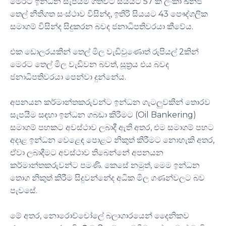
මෙරට ඉන්ධන සැපයීම ගත්විට සියයට 57 ක් ලංකා ඛනිජ
තෙල් නීතිගත සංස්ථාව විසින්ද, ඉතිරි සියයට 43 පෞද්ගලික
සමාගම් විසින්ද සිදුකරන බවද ජනාධිපතිවරයා කීවේය.
එක ඩොලරයකින් තෙල් මිල වැඩිවුණොත් රුපියල් 2කින්
මෙරට තෙල් මිල වැඩිවන බවත්, සූත්‍රය එය බවද
ජනාධිපතිවරයා පෙන්වා දුන්නේය.
අපනයන කර්මාන්තකරුවන්ට ඉන්ධන ගැටලුවකින් තොරව
සැපයීම සඳහා ඉන්ධන ගබඩා කිරීමට (Oil Bankering)
සමාගම් පහකට අවස්ථාව ලබාදී ඇති අතර, එම සමාගම් පහට
අදාළ ඉන්ධන වෙළෙඳ පොළට නිකුත් කිරීමට නොහැකි අතර,
ඒවා ලබාදීමට අවස්ථාව තිබෙන්නේ අපනයන
කර්මාන්තකරුවන්ට පමණි. කෙසේ නමුත්, මෙම ඉන්ධන
තොග නිකුත් කිරීම සිදුවන්නේද අධික මිල ගණන්වලට බව
පැවසේ.
මේ අතර, නොරොච්චෝලේ බලාගාරයෙන් දෛනිකව