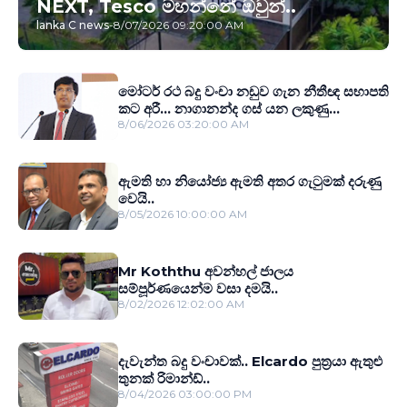
NEXT, Tesco මහන්නේ ඔවුන්..
lanka C news
-
8/07/2026 09:20:00 AM
මෝටර් රථ බදු වංචා නඩුව ගැන නීතීඥ සභාපති
කට අරී... නාගානන්ද ගස් යන ලකුණු...
8/06/2026 03:20:00 AM
ඇමති හා නියෝජ්‍ය ඇමති අතර ගැටුමක් දරුණු
වෙයි..
8/05/2026 10:00:00 AM
Mr Koththu අවන්හල් ජාලය
සම්පූර්ණයෙන්ම වසා දමයි..
8/02/2026 12:02:00 AM
දැවැන්ත බදු වංචාවක්.. Elcardo පුත‍්‍රයා ඇතුළු
තුනක් රිමාන්ඩ්..
8/04/2026 03:00:00 PM