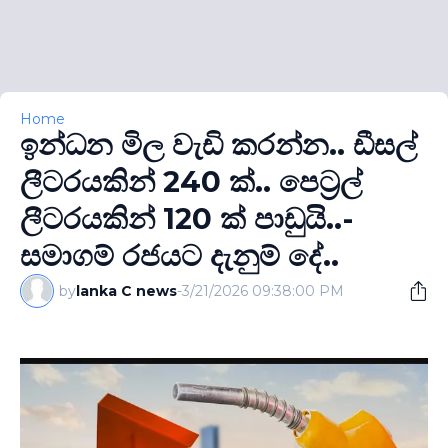
Home
ඉන්ධන මිල වැඩි කරන්න.. ඩීසල්
ලීටරයකින් 240 ක්.. පෙට්‍රල්
ලීටරයකින් 120 ක් පාඩුයි..-
සමාගම් රජයට දැනුම් දේ..
by
lanka C news
-
3/21/2026 09:38:00 PM