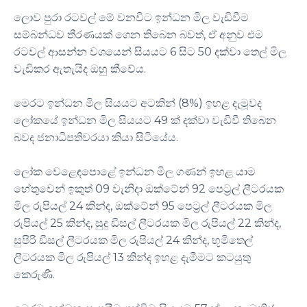
ලොව පුරා රටවල් මේ වනවිට ඉන්ධන මිල වැඩිවීම
සම්බන්ධව තීරණයක් ගෙන තිබෙන බවත්, ඒ අනුව එම
රටවල් ආසන්න වශයෙන් සියයට 6 සිට 50 දක්වා තෙල් මිල
වැඩිකර ඇතැයිද ඔහු කීවේය.
මෙරට ඉන්ධන මිල සියයට අටකින් (8%) ඉහළ දැමූවද
ලෝකයේ ඉන්ධන මිල සියයට 49 ක් දක්වා වැඩිවී තිබෙන
බවද ජනාධිපතිවරයා කියා සිටියේය.
ලෝක වෙළෙඳපොළේ ඉන්ධන මිල ගණන් ඉහළ යාම
හේතුවෙන් ඉකුත් 09 වැනිදා ඔක්ටේන් 92 පෙට්‍රල් ලීටරයක
මිල රුපියල් 24 කින්ද, ඔක්ටේන් 95 පෙට්‍රල් ලීටරයක මිල
රුපියල් 25 කින්ද, සුදු ඩීසල් ලීටරයක මිල රුපියල් 22 කින්ද,
සුපිරි ඩීසල් ලීටරයක මිල රුපියල් 24 කින්ද, භූමිතෙල්
ලීටරයක මිල රුපියල් 13 කින්ද ඉහළ දැමීමට කටයුතු
කෙරුණි.