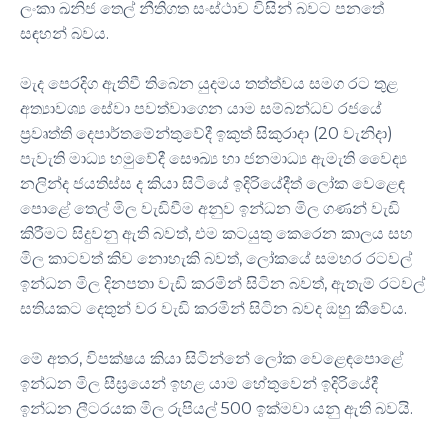
ලංකා ඛනිජ තෙල් නීතිගත සංස්ථාව විසින් බවට පනතේ
සඳහන් බවය.
මැද පෙරදිග ඇතිවී තිබෙන යුදමය තත්ත්වය සමග රට තුළ
අත්‍යාවශ්‍ය සේවා පවත්වාගෙන යාම සම්බන්ධව රජයේ
ප්‍රවෘත්ති දෙපාර්තමේන්තුවේදී ඉකුත් සිකුරාදා (20 වැනිදා)
පැවැති මාධ්‍ය හමුවේදී සෞඛ්‍ය හා ජනමාධ්‍ය ඇමැති වෛද්‍ය
නලින්ද ජයතිස්ස ද කියා සිටියේ ඉදිරියේදීත් ලෝක වෙළෙඳ
පොළේ තෙල් මිල වැඩිවීම අනුව ඉන්ධන මිල ගණන් වැඩි
කිරීමට සිදුවනු ඇති බවත්, එම කටයුතු කෙරෙන කාලය සහ
මිල කාටවත් කිව නොහැකි බවත්, ලෝකයේ සමහර රටවල්
ඉන්ධන මිල දිනපතා වැඩි කරමින් සිටින බවත්, ඇතැම් රටවල්
සතියකට දෙතුන් වර වැඩි කරමින් සිටින බවද ඔහු කීවේය.
මේ අතර, විපක්ෂය කියා සිටින්නේ ලෝක වෙළෙඳපොළේ
ඉන්ධන මිල සීඝ්‍රයෙන් ඉහළ යාම හේතුවෙන් ඉදිරියේදී
ඉන්ධන ලීටරයක මිල රුපියල් 500 ඉක්මවා යනු ඇති බවයි.