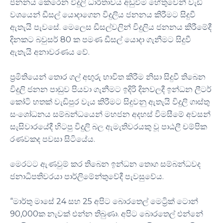
ජනනය කෙරෙන විදුලි ධාරිතාවය අඩුවීම හේතුවෙන් වැඩි
වශයෙන් ඩීසල් යොදාගෙන විදුලිය ජනනය කිරීමට සිදුවී
ඇතැයි පැවසේ. මෙලෙස ඩීසල්වලින් විදුලිය ජනනය කිරීමේදී
දිනකට බවුසර් 80 ක පමණ ඩීසල් යොදා ගැනීමට සිදුවී
ඇතැයි අනාවරණය වේ.
ප්‍රමිතියෙන් තොර ගල් අඟුරු භාවිත කිරීම නිසා සිදුවී තිබෙන
විදුලි ජනන පාඩුව පියවා ගැනීමට ඉදිරි දිනවලදී ඉන්ධන ලීටර්
කෝටි හතක් වැඩිපුර වැය කිරීමට සිදුවනු ඇතැයි විදුලි ගාස්තු
සංශෝධනය සම්බන්ධයෙන් මහජන අදහස් විමසීමේ අවසන්
සැසිවාරයේදී හිටපු විදුලි බල ඇමැතිවරයකු වූ පාඨලී චම්පික
රණවකද පවසා සිටියේය.
මෙරටට ඇණවුම් කර තිබෙන ඉන්ධන තොග සම්බන්ධවද
ජනාධිපතිවරයා පාර්ලිමේන්තුවේදී පැවසුවේය.
“මාර්තු මාසේ 24 සහ 25 අපිට බොරතෙල් මෙට්‍රික් ටොන්
90,000ක නැවක් එන්න තිබුණා. අපිට බොරතෙල් එන්නේ