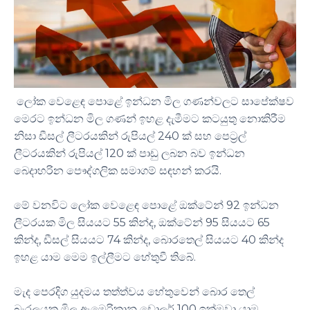
ලෝක වෙළෙඳ පොළේ ඉන්ධන මිල ගණන්වලට සාපේක්ෂව
මෙරට ඉන්ධන මිල ගණන් ඉහළ දැමීමට කටයුතු නොකිරීම
නිසා ඩීසල් ලීටරයකින් රුපියල් 240 ක් සහ පෙට්‍රල්
ලීටරයකින් රුපියල් 120 ක් පාඩු ලබන බව ඉන්ධන
බෙදාහරින පෞද්ගලික සමාගම් සඳහන් කරයි.
මේ වනවිට ලෝක වෙළෙඳ පොළේ ඔක්ටේන් 92 ඉන්ධන
ලීටරයක මිල සියයට 55 කින්ද, ඔක්ටේන් 95 සියයට 65
කින්ද, ඩීසල් සියයට 74 කින්ද, බොරතෙල් සියයට 40 කින්ද
ඉහළ යාම මෙම ඉල්ලීමට හේතුවී තිබේ.
මැද පෙරදිග යුදමය තත්ත්වය හේතුවෙන් බොර තෙල්
බැරලයක මිල ඇමෙරිකානු ඩොලර් 100 ඉක්මවා යාම,