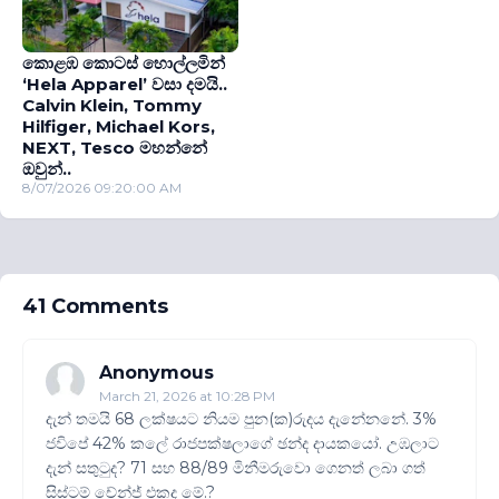
කොළඹ කොටස් හොල්ලමින්
‘Hela Apparel’ වසා දමයි..
Calvin Klein, Tommy
Hilfiger, Michael Kors,
NEXT, Tesco මහන්නේ
ඔවුන්..
8/07/2026 09:20:00 AM
41 Comments
Anonymous
March 21, 2026 at 10:28 PM
දැන් තමයි 68 ලක්ෂයට නියම පුන(ක)රුදය දැනේනනේ. 3%
ජවිපේ 42% කලේ රාජපක්ෂලාගේ ඡන්ද දායකයෝ. උඹලාට
දැන් සතුටුද? 71 සහ 88/89 මිනීමරුවො ගෙනත් ලබා ගත්
සිස්ටම් චේන්ජ් එකද මේ.?