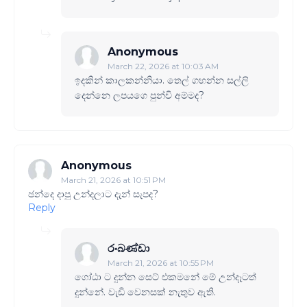
Anonymous
March 22, 2026 at 10:03 AM
ඉදකින් කාලකන්නියා. තෙල් ගහන්න සල්ලි
දෙන්නෙ ලපයගෙ පුන්චි අම්මද?
Anonymous
March 21, 2026 at 10:51 PM
ඡන්දෙ දාපු උන්දලාට දැන් සැපද?
Reply
රංබණ්ඩා
March 21, 2026 at 10:55 PM
ගෝඨා ට දුන්න සෙට් එකමනේ මේ උන්දෑටත්
දුන්නේ. වැඩි වෙනසක් නැතුව ඇති.