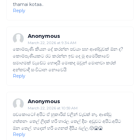
thamai kotaa..
Reply
Anonymous
March 22, 2026 at 9:34 AM
කොම්පැණි කියන දේ කරන්න පචයා සහ ආණ්‌ඩුවක් ඕන ද?
කොම්පැණියකට රට කරන්න ඉඩ දෙ මු අමෙරිකාවේ
සමාගමක් වැඩේට හොඳයි මොකද ඔවුන් මොනවා කරත්
අන්තවාදී සංවිධාන නොවෙයි
Reply
Anonymous
March 22, 2026 at 10:59 AM
පචකොටෝ අපිට ඒ හුකාරිස් වලින් වැඩක් නෑ. ආණ්ඩු
ගත්තනං තෙල් ලිදක් හරි හාරල තෙල් දීපං අඩුවට අපිට.අපිට
ඕන තෙල්. හදෙන් හරි ගෙනත් දීපිය බල්ල.🤢🤮🤮
Reply