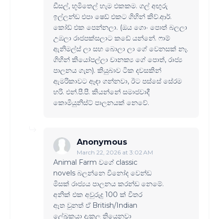
ඩීසල්, භූමිතෙල් හැම එකකම. ගල් අඟුරු
ඉල්ලන්ඩ එපා ෂෙඩ් එකට ගිහින් කිව්.ආර්.
කෝඩ් එක පෙන්නලා. (ඔය ගොං පොත් බලලා
උඹලා රාජපක්සලාට කඩේ යන්නේ. ෆාම්
ඇනිමල්ස් ලා සහ බොලා ලා ගේ වෙනසක් නෑ.
ගිහින් කියෝපල්ලා චානක්‍ය ගේ පොත්, රාජ්‍ය
පාලනය ගැන). කියුබාව ටික දවසකින්
ඇමරිකාවට ඈඳා ගන්නවා, ඊට පස්සේ සේරම
හරි. එන්.පී.පී. කියන්නේ සමාජවාදී
කොමියුනිස්ට් පාලනයක් නෙවේ.
Anonymous
March 22, 2026 at 3:02 AM
Animal Farm වගේ classic
novels බලන්නෙ විනෝද වෙන්ඩ
මිසක් රාජ්‍යය පාලනය කරන්ඩ නෙමේ.
අනික් එක අවුරුදු 100 ක් විතර
ඈත වුනත් ඒ British/Indian
ලේඛකයා දැකල තියෙනවා