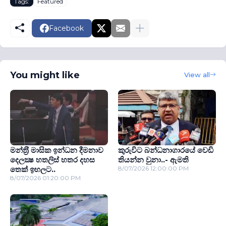
Tags:
Featured
Facebook
You might like
View all
මන්ත‍්‍රී මාසික ඉන්ධන දීමනාව
කුරුවිට බන්ධනාගාරයේ වෙඩි
දෙලක්‍ෂ හතලිස් හතර දහස
තියන්න වුනා..- ඇමති
තෙක් ඉහලට..
8/07/2026 12:00:00 PM
8/07/2026 01:20:00 PM