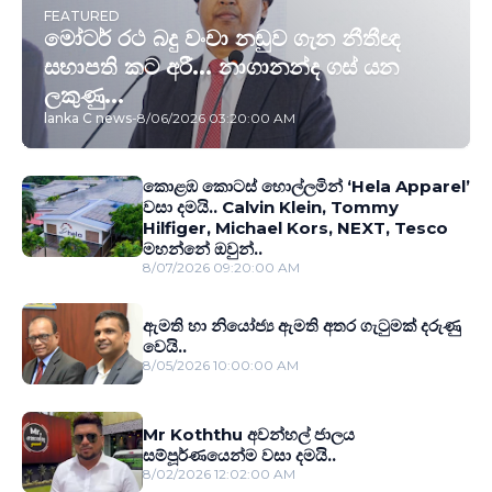
FEATURED
මෝටර් රථ බදු වංචා නඩුව ගැන නීතීඥ
සභාපති කට අරී... නාගානන්ද ගස් යන
ලකුණු...
lanka C news
-
8/06/2026 03:20:00 AM
කොළඹ කොටස් හොල්ලමින් ‘Hela Apparel’
වසා දමයි.. Calvin Klein, Tommy
Hilfiger, Michael Kors, NEXT, Tesco
මහන්නේ ඔවුන්..
8/07/2026 09:20:00 AM
ඇමති හා නියෝජ්‍ය ඇමති අතර ගැටුමක් දරුණු
වෙයි..
8/05/2026 10:00:00 AM
Mr Koththu අවන්හල් ජාලය
සම්පූර්ණයෙන්ම වසා දමයි..
8/02/2026 12:02:00 AM