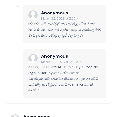
Anonymous
March 22, 2026 at 3:22 AM
හරි හරි, මේ ආණ්ඩුව තව අවුරුදු 20ක් විතර
දිනයි කියන එක අපි දැක්ක පහුගිය දවස්වල තිබු
න සමූපකාර ඡන්දවල ප්‍රතිවල වලින්.
Anonymous
March 22, 2026 at 9:32 AM
ද කුණු මූහුදේ km 40 ක් එහා නෑවට topido
ගැහුවේ iran වලට වගේම මේ රට
කොමියුනිස්ට් කරන්න හිතාගෙන ඉන්න පට්ට
සක්කිලි ආණ්ඩුවට පොඩි warning එකක්
දෙන්න
Anonymous