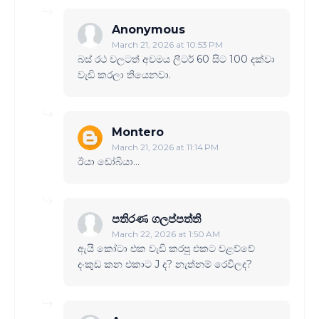
Anonymous
March 21, 2026 at 10:53 PM
බස් රථ වලටත් අවමය ලීටර් 60 සිට 100 දක්වා
වැඩි කරලා තියෙනවා.
Montero
March 21, 2026 at 11:14 PM
ඊයා ඩෝබියා...
පතිරණ ගලප්පත්ති
March 22, 2026 at 1:50 AM
ඇයි කෝටා එක වැඩි කරපු එකට වළව්වේ
දංකුඩ කන එකාට J ද? නැත්නම් රෙවිලද?