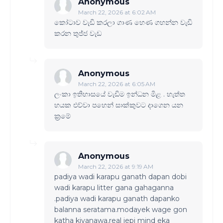
Anonymous
March 22, 2026 at 6:02 AM
කෝටාව වැඩි කරලා ගාණ හෙණ ගහන්න වැඩි
කරන තුජ්ජ වැඩ
Anonymous
March 22, 2026 at 6:05 AM
ලංකා ඉතිහාසයේ වැඩිම ඉන්ධන මිළ . හැත්ත
හයක එව්වා පහෙන් සාක්කුවට දාගෙන යන
ක්‍රමේ
Anonymous
March 22, 2026 at 9:19 AM
padiya wadi karapu ganath dapan dobi
wadi karapu litter gana gahaganna
.padiya wadi karapu ganath dapanko
balanna seratama.modayek wage gon
katha kiyanawa.real jepi mind eka