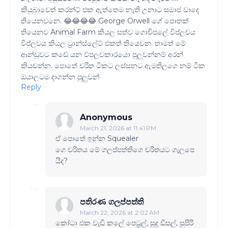
කියුබාවෙත් කරන්ට් එක ඇත්තෙම නැති උනාට සමාජ වාදෙ
තියෙනවනෙ. 😂😂😂😂 George Orwell ගේ පොතක්
තියෙනව Animal Farm කියල සත්ව ගොවිපලේ විප්ලවය
විප්ලවය කියල ට්‍රාන්ස්ලේට් එකත් තියෙවන. තාමත් මේ
ආන්ඩුවට කඩේ යන ව්පලවකාරයො පුලුවන්නම් අරන්
කියවන්න. පොතේ චරිත ටිකට ලස්සනට ඇමතිලගෙ නම් ටික
ඔයාලටම දාගන්න පුලුවන්
Reply
Anonymous
March 21, 2026 at 11:41 PM
ඒ පොතේ ඉන්න Squealer
ගෙ චරිතය මේ ගලප්පත්තිගෙ චරිතයට ගැලපෙ
යිද?
පතිරණ ගලප්පත්ති
March 22, 2026 at 2:02 AM
කෝටා එක වැඩි කලේ පෙට්‍රල්, සුදු ඩීසල්, සුපිරි