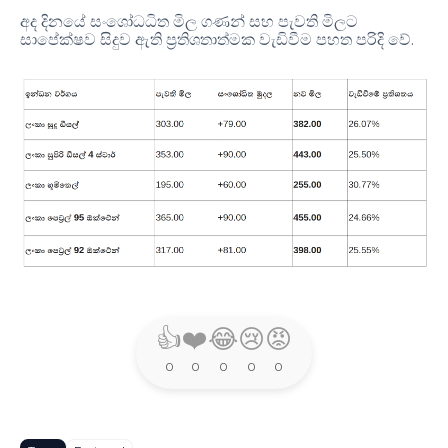
අද දිනයේ සංශෝධ
ධිත මිල ගණන් සහ පැවති මිලට
.
සාපේක්ෂව සිදුව ඇති ප්‍රතිශතාත්මක වැඩිවීම පහත පරිදි වේ
👍
❤️
😂
😢
😡
0
0
0
0
0