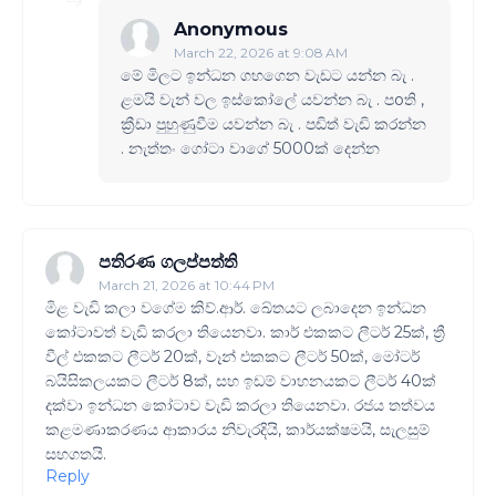
Anonymous
March 22, 2026 at 9:08 AM
මේ මිලට ඉන්ධන ගහගෙන වැඩට යන්න බැ .
ළමයි වැන් වල ඉස්කෝලේ යවන්න බැ . පoති ,
ක්‍රීඩා පුහුණුවීම යවන්න බැ . පඩිත් වැඩි කරන්න
. නැත්තං ගෝටා වාගේ 5000ක් දෙන්න
පතිරණ ගලප්පත්ති
March 21, 2026 at 10:44 PM
මිළ වැඩි කලා වගේම කිව්.ආර්. ඛේතයට ලබාදෙන ඉන්ධන
කෝටාවත් වැඩි කරලා තියෙනවා. කාර් එකකට ලීටර් 25ක්, ත්‍රී
වීල් එකකට ලීටර් 20ක්, වෑන් එකකට ලීටර් 50ක්, මෝටර්
බයිසිකලයකට ලීටර් 8ක්, සහ ඉඩම් වාහනයකට ලීටර් 40ක්
දක්වා ඉන්ධන කෝටාව වැඩි කරලා තියෙනවා. රජය තත්වය
කළමණාකරණය ආකාරය නිවැරදියි, කාර්යක්ෂමයි, සැලසුම්
සහගතයි.
Reply