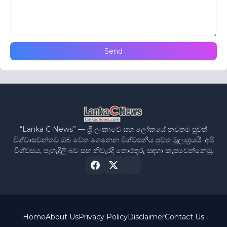
“Lanka C News” — ශ්‍රී ලංකාවේ සහ ලෝකයේ නවතම පුවත්
විශ්වාසවන්තව ඔබ වෙත ගෙනෙන විශ්වසනීය පුවත් මූලාශ්‍රයයි. අපි
විශ්වසය, පැහැදිලි බව සහ නිවැරදි තොරතුරු සඳහා කැපවෙන්නෙමු.
Home
About Us
Privacy Policy
Disclaimer
Contact Us