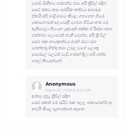
පොඩි මිනිහට ගරහන්ඩ එපා. අපි ත්‍රීවීල් පදින
සෙට් එකට තමා ආර්ථික තත්වය අමාරුම.
ඒකයි අපි මාළිමාවට කියල ගහගෙන ගියේ.
කොහොමත් අද වෙද්දි ගෝඨා හිටියා නම් මේ
ඇතිවෙලා තියෙන යුද්දෙත් එක්ක ඒ පිස්සා අනා
ගන්නවා ලොවෙත් නැති වෙන්ඩ. අපි ත්‍රී වීල්
සෙට් එක නායකත්වය අරන් රටට මඟ
පෙන්නපු හින්ද තමා උඹල වගේ ලොකු
පොරවල් වලටත් වැඩි ගණන් දීලා හරි ගන්ඩ
තෙල් තියෙන්නේ.
Anonymous
March 22, 2026 at 3:07 AM
අප්පට හුඩු. ත්‍රීවීල් පදින
සෙට් එකත් මේ සයිට් එක බලල කොමෙන්ට් දා
නවයි කියල දැනගත්තෙ අඳනෙ.