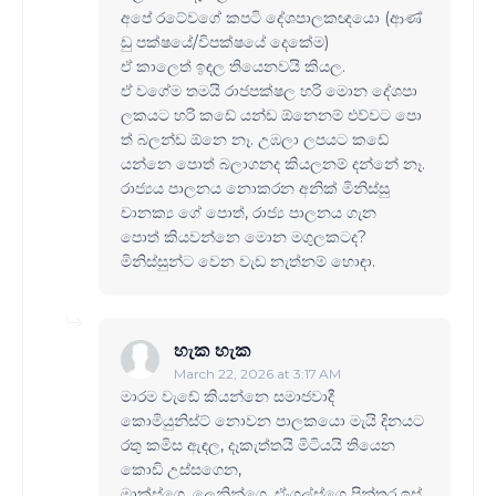
අපේ රටේවගේ කපටි දේශපාලකඥයො (ආණ්
ඩු පක්ෂයේ/විපක්ෂයේ දෙකේම)
ඒ කාලෙත් ඉඳල තියෙනවයි කියල.
ඒ වගේම තමයි රාජපක්ෂල හරි මොන දේශපා
ලකයට හරි කඩේ යන්ඩ ඕනෙනම් එව්වට පො
ත් බලන්ඩ ඕනෙ නෑ. උඹලා ලපයට කඩේ
යන්නෙ පොත් බලාගනද කියලනම් දන්නේ නෑ.
රාජ්‍යය පාලනය නොකරන අනික් මිනිස්සු
චානක්‍ය ගේ පොත්, රාජ්‍ය පාලනය ගැන
පොත් කියවන්නෙ මොන මගුලකටද?
මිනිස්සුන්ට වෙන වැඩ නැත්නම් හොඳා.
හැක හැක
March 22, 2026 at 3:17 AM
මාරම වැඩේ කියන්නෙ සමාජවාදී
කොමියුනිස්ට් නොවන පාලකයො මැයි දිනයට
රතු කමිස ඇඳල, දෑකැත්තයි මිටියයි තියෙන
කොඩි උස්සගෙන,
මාක්ස්ගෙ, ලෙනින්ගෙ, ඒංගල්ස්ගෙ පින්තූර ඉස්