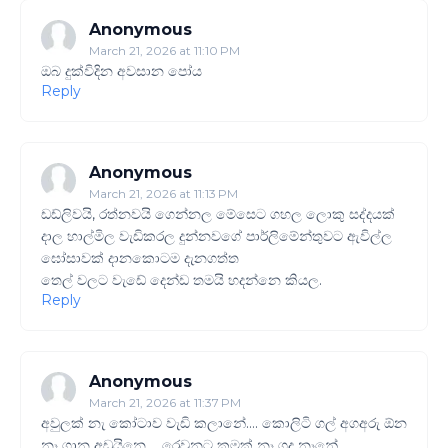
Anonymous
March 21, 2026 at 11:10 PM
ඔබ දුක්විදින අවසාන පෝය
Reply
Anonymous
March 21, 2026 at 11:13 PM
ඩඩ්ලිවයි, රත්නවයි ගෙන්නල මේසෙට ගහල ලොකු සද්දයක්
දාල හාල්මිල වැඩිකරල දුන්නවගේ පාර්ලිමේන්තුවට ඇවිල්ල
ඝෝසාවක් දානකොටම දැනගත්ත
තෙල් වලට වැඩේ දෙන්ඩ තමයි හදන්නෙ කියල.
Reply
Anonymous
March 21, 2026 at 11:37 PM
අවුලක් නැ කෝටාව වැඩි කලානේ…. කොලිටි ගල් අගඅරු ඕන
නෑ ගාන අඩුයිනෙ…. රෙවුනට කමක් නෑ ගද නෑනේ….