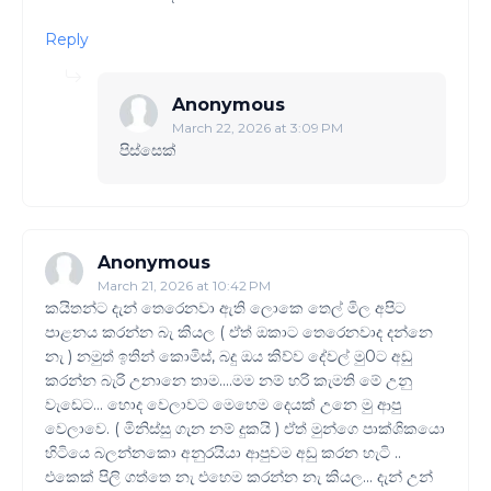
Reply
Anonymous
March 22, 2026 at 3:09 PM
පිස්සෙක්
Anonymous
March 21, 2026 at 10:42 PM
කයිතන්ට දැන් තෙරෙනවා ඇති ලොකෙ තෙල් මිල අපිට
පාළනය කරන්න බැ කියල ( ඒත් ඔකාට තෙරෙනවාද දන්නෙ
නැ ) නමුත් ඉතින් කොමිස්, බදු ඔය කිව්ව දේවල් මු0ට අඩු
කරන්න බැරි උනානෙ තාම....මම නම් හරි කැමති මේ උනු
වැඩෙට... හොද වෙලාවට මෙහෙම දෙයක් උනෙ මු ආපු
වෙලාවෙ. ( මිනිස්සු ගැන නම් දුකයි ) ඒත් මුන්ගෙ පාක්ශිකයො
හිටියෙ බලන්නකො අනුරයියා ආපුවම අඩු කරන හැටි ..
එකෙක් පිලි ගත්තෙ නැ එහෙම කරන්න නැ කියල... දැන් උන්