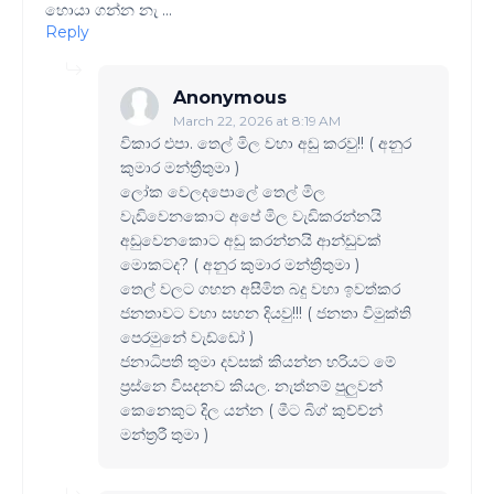
හොයා ගන්න නැ ...
Reply
Anonymous
March 22, 2026 at 8:19 AM
විකාර එපා. තෙල් මිල වහා අඩු කරවු!! ( අනුර
කුමාර මන්ත්‍රීතුමා )
ලෝක වෙලදපොලේ තෙල් මිල
වැඩිවෙනකොට අපේ මිල වැඩිකරන්නයි
අඩුවෙනකොට අඩු කරන්නයි ආන්ඩුවක්
මොකටද? ( අනුර කුමාර මන්ත්‍රීතුමා )
තෙල් වලට ගහන අසීමිත බදු වහා ඉවත්කර
ජනතාවට වහා සහන දියවු!!! ( ජනතා විමුක්ති
පෙරමුනේ වැඩ්ඩෝ )
ජනාධිපති තුමා දවසක් කියන්න හරියට මේ
ප්‍රස්නෙ විසදනව කියල. නැත්නම් පුලුවන්
කෙනෙකුට දිල යන්න ( මීට බිග් කුච්ච්න්
මන්ත්‍රරී තුමා )