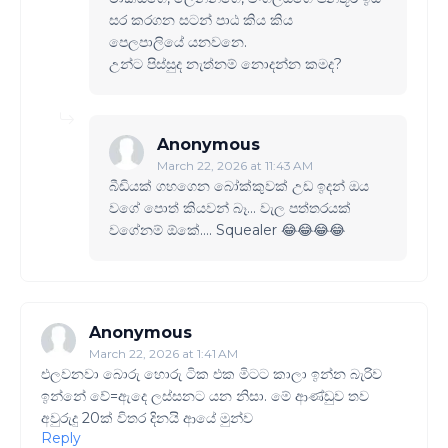
සර කරගන සටන් පාඨ කිය කිය
පෙලපාලියේ යනවනෙ.
උන්ට පිස්සුද නැත්නම් නොදන්න කමද?
Anonymous
March 22, 2026 at 11:43 AM
බීඩියක් ගහගෙන බෝක්කුවක් උඩ ඉදන් ඔය
වගේ පොත් කියවන් බෑ… වැල පත්තරයක්
වගේනම් ඕකේ…. Squealer 😂😂😂😂
Anonymous
March 22, 2026 at 1:41 AM
එලවනවා බොරු හොරු ටික එක මිටට කාලා ඉන්න බැරිව
ඉන්නේ වේ=ඇදෙ ලස්සනට යන නිසා. මේ ආණ්ඩුව තව
අවුරුදු 20ක් විතර දිනයි ආයේ මුන්ව
Reply