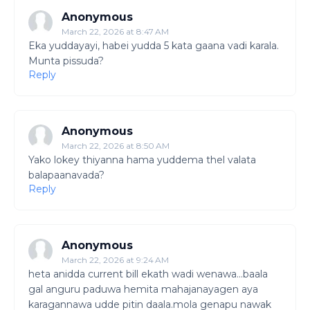
Anonymous
March 22, 2026 at 8:47 AM
Eka yuddayayi, habei yudda 5 kata gaana vadi karala.
Munta pissuda?
Reply
Anonymous
March 22, 2026 at 8:50 AM
Yako lokey thiyanna hama yuddema thel valata
balapaanavada?
Reply
Anonymous
March 22, 2026 at 9:24 AM
heta anidda current bill ekath wadi wenawa...baala
gal anguru paduwa hemita mahajanayagen aya
karagannawa udde pitin daala.mola genapu nawak