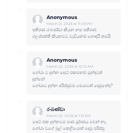
Anonymous
March 21, 2026 at 11:03 PM
පතිරණ රංබණ්ඩා කියන නම පතිරණ
ගලප්පත්ති කියනවට වැඩියනම් හොඳයි තමයි.
Anonymous
March 22, 2026 at 12:10 AM
ගෝඨා ට දුන්න සෙට් එකමනම් මුන්දටත්
දුන්නේ
ගෝඨාට දුන්න පරිප්පුවම මෙයාටත් දෙමුනේද?
රංබණ්ඩා
March 22, 2026 at 1:31 AM
සෙට් එක දුන්නටම ඝණ පූර්ණය වෙන් නෑ.
ගෝඨා වගේ බුල් කෙලියොත් දෙමු පරිප්පු.