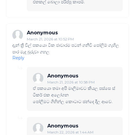
එතකල් බොලා පරිප්පු කාපම්.
Anonymous
March 21, 2026 at 10:52 PM
දැන් ත්‍රී වීල් පකයො ටික ජාවාරම පටන් ගනීවි පෝලිම් ගැහිල
පාර මැද බූරුවා ගහල
Reply
Anonymous
March 21, 2026 at 10:58 PM
ඒ පකයො තමා අපි මාලිමාවට කියල පස්සෙ ස්
ටිකර් එක අලෝගන
පෝලිමට ගිහින්ල කොටාට ඡන්දෙ දීල ආවෙ.
Anonymous
March 22, 2026 at 1:44 AM