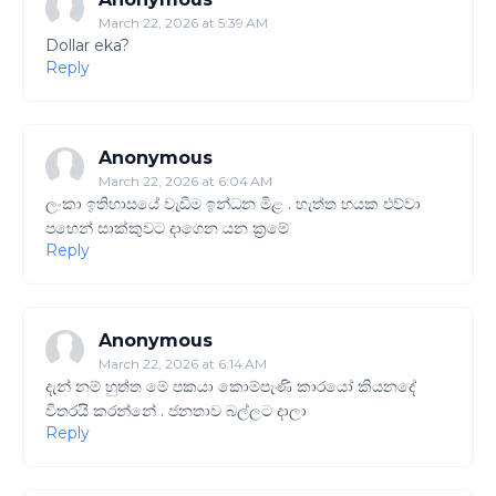
March 22, 2026 at 5:39 AM
Dollar eka?
Reply
Anonymous
March 22, 2026 at 6:04 AM
ලංකා ඉතිහාසයේ වැඩිම ඉන්ධන මිළ . හැත්ත හයක එව්වා
පහෙන් සාක්කුවට දාගෙන යන ක්‍රමේ
Reply
Anonymous
March 22, 2026 at 6:14 AM
දැන් නම් හුත්ත මේ පකයා කොම්පැණි කාරයෝ කියනදේ
විතරයි කරන්නේ . ජනතාව බල්ලට දාලා
Reply