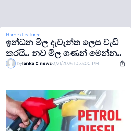
Home
Featured
ඉන්ධන මිල දැවැන්ත ලෙස වැඩි
කරයි.. නව මිල ගණන් මෙන්න..
by
lanka C news
-
3/21/2026 10:23:00 PM