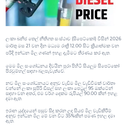
(
)
2026
ලංකා ඛනිජ තෙල් නීතිගත සංස්ථාව
සිපෙට්කෝ
විසින්
21
12.00
මාර්තු මස
වන දින මධ්‍යම රාත්‍රී
සිට ක්‍රියාත්මක වන
.
පරිදි ඉන්ධන මිල ගණන් ඉහළ දැමීමට තීරණය කර ඇත
මෙම මිල සංශෝධනය දිවයින පුරා පිහිටි සියලුම සිපෙට්කෝ
.
පිරවුම්හල් සඳහා බලපැවැත්වේ
නව මිල සංශෝධනයට අනුව වැඩිම මිල වැඩිවීමක් වාර්තා
95
වන්නේ ලංකා සුපිරි ඩීසල් සහ ලංකා පෙට්‍රල්
ඔක්ටේන්
,
90.00
සඳහා වන අතර
එම වර්ග දෙකම රුපියල්
කින් ඉහළ
.
දමා ඇත
ඉරාන යුද්දයෙන් පසුව සිදු කරන ලද සියළු මිල වැඩිකිරීම්
අනුව ඉන්ධන මිල මේ වන විට 35%කින් පමණ ඉහල දමා
ඇත.