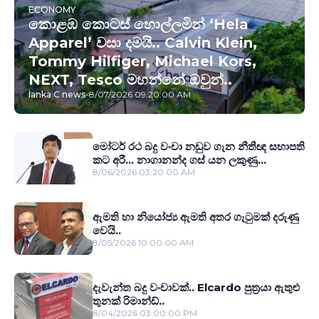
ECONOMY
කොළඹ කොටස් හොල්ලමින් ‘Hela
Apparel’ වසා දමයි.. Calvin Klein,
Tommy Hilfiger, Michael Kors,
NEXT, Tesco මහන්නේ ඔවුන්..
lanka C news
-
8/07/2026 09:20:00 AM
මෝටර් රථ බදු වංචා නඩුව ගැන නීතීඥ සභාපති
කට අරී... නාගානන්ද ගස් යන ලකුණු...
8/06/2026 03:20:00 AM
ඇමති හා නියෝජ්‍ය ඇමති අතර ගැටුමක් දරුණු
වෙයි..
8/05/2026 10:00:00 AM
දැවැන්ත බදු වංචාවක්.. Elcardo පුත‍්‍රයා ඇතුළු
තුනක් රිමාන්ඩ්..
8/04/2026 03:00:00 PM