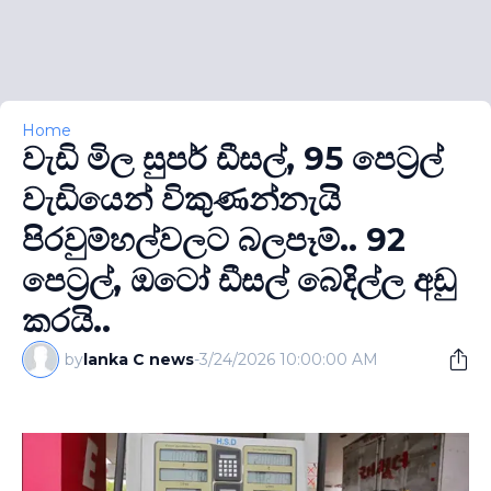
Home
වැඩි මිල සුපර් ඩීසල්, 95 පෙට‍්‍රල්
වැඩියෙන් විකුණන්නැයි
පිරවුම්හල්වලට බලපෑම්.. 92
පෙට‍්‍රල්, ඔටෝ ඩීසල් බෙදිල්ල අඩු
කරයි..
by
lanka C news
-
3/24/2026 10:00:00 AM