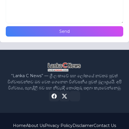
“Lanka C News” — ශ්‍රී ලංකාවේ සහ ලෝකයේ නවතම පුවත්
විශ්වාසවන්තව ඔබ වෙත ගෙනෙන විශ්වසනීය පුවත් මූලාශ්‍රයයි. අපි
විශ්වසය, පැහැදිලි බව සහ නිවැරදි තොරතුරු සඳහා කැපවෙන්නෙමු.
Home
About Us
Privacy Policy
Disclaimer
Contact Us