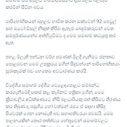
සමාගම් සිය අලෙවි නියෝජිතයන්ට දැඩි ලෙස බලපෑම්
කරමින් සිටින බවය.
පාරිභෝගිකයන් බහුලව භාවිත කරන ඔක්ටේන් 92 පෙට්‍රල්
සහ ඔටෝ ඩීසල් නිකුත් කිරීම ඇතැම් බෙදුම්කරුවන් වෙත
සම්පූර්ණයෙන්ම අත්හිටුවීමට ද මෙම සමාගම් කටයුතු කර
ඇත.
ඉහළ මිලැති ඉන්ධන වර්ග පමණක් මිලදී ගැනීමට ජනතාව
පොළඹවන මෙම උපක්‍රමය මගින් සිදුවන්නේ පාරිභෝගිකයා
සූරාකෑමක් බව හෙතෙම අවධාරණය කරයි.
විදේශීය සමාගම් දේශීය වෙළෙඳපොළට සම්බන්ධ
කරගැනීමේදී සකස් කළ කැබිනට් පත්‍රිකා මගින්, මෙම
ක්‍රියාවලිය අධීක්ෂණයට නිසි බලධාරියකු පත් කිරීමට තීරණය
කර තිබුණ ද, පසුගිය හෝ වත්මන් රජය ඒ සඳහා කිසිදු
පියවරක් ගෙන නොමැති බව සභාපතිවරයා පවසයි. මෙම
පාලනයකින් තොර තත්ත්වය හේතුවෙන් සමාගම්වලට