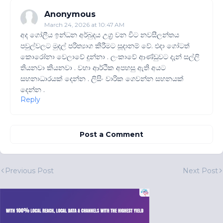
Anonymous
March 24, 2026 at 10:47 AM
අද ගෝලීය ඉන්ධන අර්බුදය උග්‍ර වන විට නවසීලන්තය
පවුල්වලට මුදල් පරිත්‍යාග කිරීමට සූදානම් වේ. එදා ගෝටත්
කොරෝනා වෙලාවේ දුන්නා . ලංකාවේ ආණ්ඩුවට දැන් සල්ලි
තියනවා කියනවා . වහා ආර්ථික අපහසු ඇති අයට
සහනාධාරයක් දෙන්න . ලිසිං වාරික ගෙවන්න සහනයක්
දෙන්න .
Reply
Post a Comment
Previous Post
Next Post