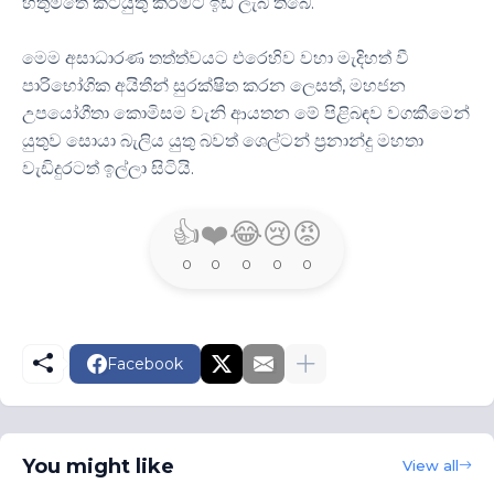
හිතුමතේ කටයුතු කිරීමට ඉඩ ලැබී තිබේ.
මෙම අසාධාරණ තත්ත්වයට එරෙහිව වහා මැදිහත් වී
පාරිභෝගික අයිතීන් සුරක්ෂිත කරන ලෙසත්, මහජන
උපයෝගීතා කොමිසම වැනි ආයතන මේ පිළිබඳව වගකීමෙන්
යුතුව සොයා බැලිය යුතු බවත් ශෙල්ටන් ප්‍රනාන්දු මහතා
වැඩිදුරටත් ඉල්ලා සිටියි.
👍
❤️
😂
😢
😡
0
0
0
0
0
Facebook
You might like
View all