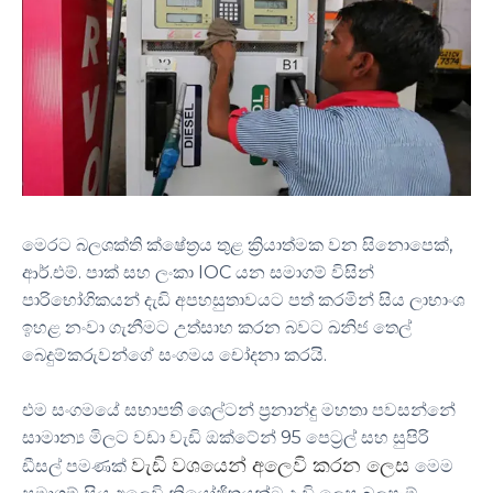
මෙරට බලශක්ති ක්ෂේත්‍රය තුළ ක්‍රියාත්මක වන සිනොපෙක්,
ආර්.එම්. පාක් සහ ලංකා IOC යන සමාගම් විසින්
පාරිභෝගිකයන් දැඩි අපහසුතාවයට පත් කරමින් සිය ලාභාංශ
ඉහළ නංවා ගැනීමට උත්සාහ කරන බවට ඛනිජ තෙල්
බෙදුම්කරුවන්ගේ සංගමය චෝදනා කරයි.
එම සංගමයේ සභාපති ශෙල්ටන් ප්‍රනාන්දු මහතා පවසන්නේ
සාමාන්‍ය මිලට වඩා වැඩි ඔක්ටේන් 95 පෙට්‍රල් සහ සුපිරි
වැඩි වශයෙන් අලෙවි කරන ලෙස
ඩීසල් පමණක්
මෙම