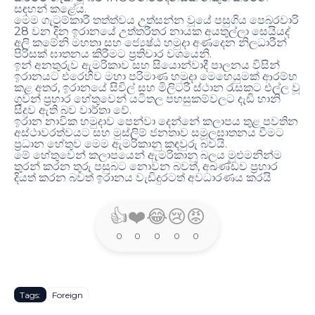
.
සඳහන් කළේය
මෙම ගැටුම්කාරී තත්ත්වය උත්සන්න වූයේ පසුගිය පෙබරවාරි
28
වන දින ඉරානයේ උත්තරීතර නායක අයතුල්ලා සෙයියද්
අලි කමේනි මහතා සහ ජ්‍යෙෂ්ඨ හමුදා අණදෙන නිලධාරීන්
.
පිරිසක් ඝාතනය කිරීමට ප්‍රතිචාර වශයෙනි
ඉන් අනතුරුව ඇමරිකාව සහ සියොන්වාදී පාලනය විසින්
ඉරානයට එරෙහිව මහා පරිමාණ හමුදා මෙහෙයුමක් ආරම්භ
,
කළ අතර
ඉරානයේ සිවිල් සහ මිලිටරි ස්ථාන රැසකට එල්ල වූ
ගුවන් ප්‍රහාර හේතුවෙන් යටිතල පහසුකම්වලට දැඩි හානි
.
සිදුව ඇති බව වාර්තා වේ
ඉරාන නාවික හමුදාව පෙන්වා දෙන්නේ කලාපය තුළ පවතින
අස්ථාවරත්වයට සහ මුස්ලිම් ජනතාව සමූලඝාතනය වීමට
.
ප්‍රධාන හේතුව මෙම ඇමරිකානු කඳවුරු බවයි
මේ හේතුවෙන් කලාපයෙන් ඇමරිකානු බලය මුළුමනින්ම
,
තුරන් කරන තුරු පසුබට නොවන බවත්
අඛණ්ඩව ප්‍රහාර
දියත් කරන බවත් ඉරානය වැඩිදුරටත් අවධාරණය කරයි
👍
❤️
😂
😢
😡
0
0
0
0
0
Tags:
Foreign