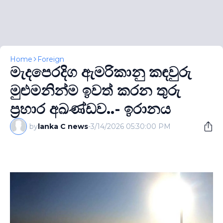
Home
Foreign
මැදපෙරදිග ඇමරිකානු කඳවුරු
මුළුමනින්ම ඉවත් කරන තුරු
ප්‍රහාර අඛණ්ඩව..- ඉරානය
by
lanka C news
-
3/14/2026 05:30:00 PM