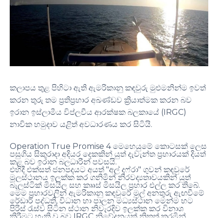
කලාපය තුළ පිහිටා ඇති ඇමරිකානු කඳවුරු මුළුමනින්ම ඉවත්
කරන තුරු තම ප්‍රතිප්‍රහාර අඛණ්ඩව ක්‍රියාත්මක කරන බව
(IRGC)
ඉරාන ඉස්ලාමීය විප්ලවීය ආරක්ෂක බලකායේ
.
නාවික හමුදාව යළිත් අවධාරණය කර සිටියි
Operation True Promise 4
මෙහෙයුමේ කොටසක් ලෙස
පසුගිය සිකුරාදා අදියර දෙකකින් යුත් දැවැන්ත ප්‍රහාරයක් දියත්
.
කළ බව ඉරාන බලධාරීන් පවසයි
"
"
එහිදී එක්සත් ජනපදයට අයත්
අල් දෆ්රා
ගුවන් කඳවුරේ
මූලස්ථානය ඉලක්ක කර ගනිමින් නිරවද්‍යතාවයකින් යුත්
.
බැලස්ටික් මිසයිල සහ කෲස් මිසයිල ප්‍රහාර එල්ල කර තිබේ
මෙම ප්‍රහාරවලින් ඇමරිකානු කඳවුරේ මුල් අනතුරු ඇඟවීමේ
,
රේඩාර් පද්ධති
විධාන හා පාලන මධ්‍යස්ථාන මෙන්ම භට
පිරිස් රැස්ව සිටින ස්ථාන නිවැරදිව ඉලක්ක කර විනාශ
IRGC
කිරීමට හැකි වූ බව
නිවේදනයක් නිකුත් කරමින්