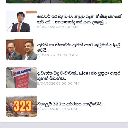
මෝටර් රථ බදු වංචා නඩුව ගැන නීතීඥ සභාපති
කට අරී... නාගානන්ද ගස් යන ලකුණු...
8/06/2026 03:20:00 AM
ඇමති හා නියෝජ්‍ය ඇමති අතර ගැටුමක් දරුණු
වෙයි..
8/05/2026 10:00:00 AM
දැවැන්ත බදු වංචාවක්.. Elcardo පුත‍්‍රයා ඇතුළු
තුනක් රිමාන්ඩ්..
8/04/2026 03:00:00 PM
බහාලුම් 323ක අභිරහස හෙළිවෙයි...
8/02/2026 10:22:00 PM