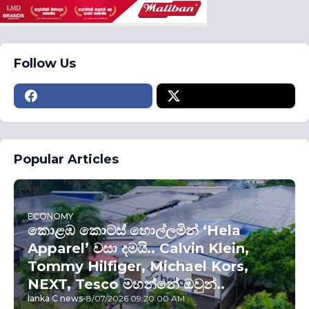
Follow Us
Popular Articles
ECONOMY
කොළඹ කොටස් හොල්ලමින් ‘Hela
Apparel’ වසා දමයි.. Calvin Klein,
Tommy Hilfiger, Michael Kors,
NEXT, Tesco මහන්නේ ඔවුන්..
lanka C news
-
8/07/2026 09:20:00 AM