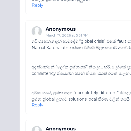
Reply
Anonymous
March 17, 2026 at 5:31 PM
හරි එහෙනම් දැන් හැමදේම “global crisis” එකේ fau
Namal Karunaratne කියන විදිහට බලනකොට අපේ රටේ
අද කියන්නේ “ලෝක ප්‍රශ්නයක්” කියලා… හරි, ලෝකේ ප්‍ර
consistency තියෙන්න ඕනේ කියන එකත් රටක් පාලන
අවසානයේ, ප්‍රශ්න දෙක “completely different” කිය
ප්‍රශ්න global උනාට solutions local තීරණ වලින් තමය
Reply
Anonymous