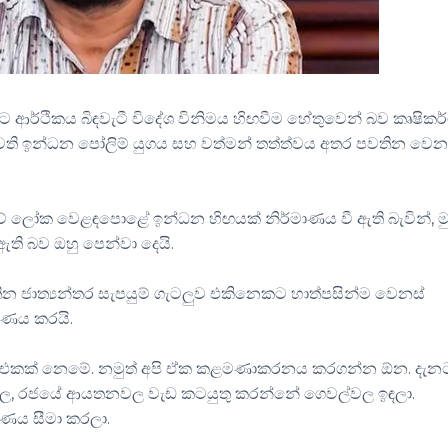
 මෙරට ආර්ථිකය බිඳවැටී විදේශ විනිමය හිඟවීම හේතුවෙන් බව කෘෂිකර
ැවති ඉන්ධන පෝලිම් යුගය සහ වත්මන් තත්ත්වය අතර පවතින වෙ
 ලෝක වෙළඳපොළේ ඉන්ධන හිඟයක් නිර්මාණය වී ඇති බැවින්, මු
 ඇති බව ඔහු පෙන්වා දෙයි.
පවතින ජාත්‍යන්තර සැපයුම් ගැටලුව එකිනෙකට හාත්පසින්ම වෙනස්
රණය කරයි.
හදපු එකක් නෙමේ. නමුත් අපි ඒක කළමණාකරනය කරගන්න ඕන. දැන
වහල, රජයේ ආයතනවල වැඩ කටයුතු කරන්නේ ගෙවල්වල ඉඳලා.
ාණය සීමා කරලා.