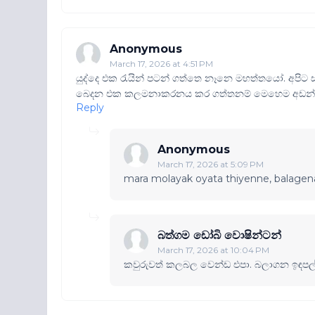
Anonymous
March 17, 2026 at 4:51 PM
යුද්දෙ එක රැයින් පටන් ගත්තෙ නෑනෙ මහත්තයෝ. අපිට ස
බෙදන එක කලමනාකරනය කර ගත්තනම් මෙහෙම අඩන
Reply
Anonymous
March 17, 2026 at 5:09 PM
mara molayak oyata thiyenne, balage
බත්ගම ඩෝබි වොෂින්ටන්
March 17, 2026 at 10:04 PM
කවුරුවත් කලබල වෙන්ඩ එපා. බලාගන ඉඳප