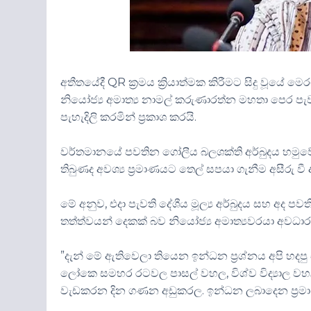
අතීතයේදී QR ක්‍රමය ක්‍රියාත්මක කිරීමට සිදු වූයේ
නියෝජ්‍ය අමාත්‍ය නාමල් කරුණාරත්න මහතා පෙර ප
පැහැදිලි කරමින් ප්‍රකාශ කරයි.
වර්තමානයේ පවතින ගෝලීය බලශක්ති අර්බුදය හමුවේ
තිබුණද අවශ්‍ය ප්‍රමාණයට තෙල් සපයා ගැනීම අසීරු වී
මේ අනුව, එදා පැවති දේශීය මූල්‍ය අර්බුදය සහ අද 
තත්ත්වයන් දෙකක් බව නියෝජ්‍ය අමාත්‍යවරයා අවධා
”දැන් මේ ඇතිවෙලා තියෙන ඉන්ධන ප්‍රශ්නය අපි 
ලෝකෙ සමහර රටවල පාසල් වහල, විශ්ව විද්‍යාල 
වැඩකරන දින ගණන අඩුකරල. ඉන්ධන ලබාදෙන ප්‍රම