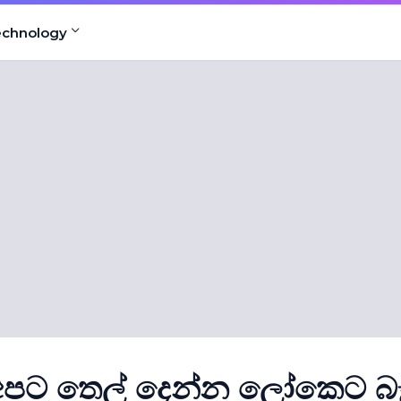
echnology
. අපට තෙල් දෙන්න ලෝකෙට බෑ