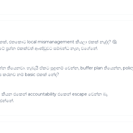
lt එකක්, එතකොට local mismanagement කියලා එකක් නැද්ද? 🤔
 ප්‍රශ්න එකක්වත් ආණ්ඩුවට සම්බන්ධ නැහැ වගේනේ.
ශ්න තියෙනවා. හැබැයි ඒකට සූදානම් වෙන්න, buffer plan තියෙන්න, polic
ය කරනව නම් basic එකක් නේද?
ලා කියන එකෙන් accountability එකෙන් escape වෙන්න බෑ.
ි එන්නේ.