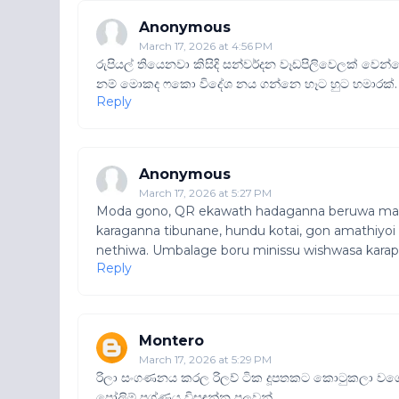
Anonymous
March 17, 2026 at 4:56 PM
රුපියල් තියෙනවා කිසිදි සන්වර්දන වෑඩපිලිවෙලක් වෙන්න
නම් මොකද ෆකො විදේශ නය ගන්නෙ හෑට හුට හමාරක්.
Reply
Anonymous
March 17, 2026 at 5:27 PM
Moda gono, QR ekawath hadaganna beruwa mar
karaganna tibunane, hundu kotai, gon amathiyoi 
nethiwa. Umbalage boru minissu wishwasa karap
Reply
Montero
March 17, 2026 at 5:29 PM
රිලා සංගණනය කරල රිලව් ටික දූපතකට කොටුකලා වගේ ව
පෝලිම් ප්‍රශ්ණය විසඳන්න පුලුවන්.