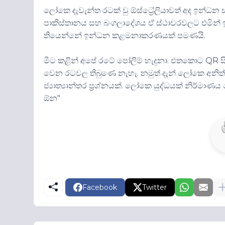
ලෝකෙ දැවැන්ත රටක් වු ඕස්ට්‍රේලියාවත් අද ඉන
පාකිස්තානය සහ බංගලාදේශය ඒ ස්ථාවරවලට එමින් 
තියෙන්නේ ඉන්ධන කළමනාකරණයක් පමණයි.
මීට කළින් අපේ රටේ පෝලිම් හැදුනා. එතකොට QR සි
වෙන රටවල තිබුණෙ නැහැ. නමුත් දැන් ලෝකෙ අනි
ජ්‍යාත්‍යාන්තර ප්‍රශ්නයක්. ලෝකෙ යුද්ධයක් නිර්
ඕන"
Facebook
Twitter