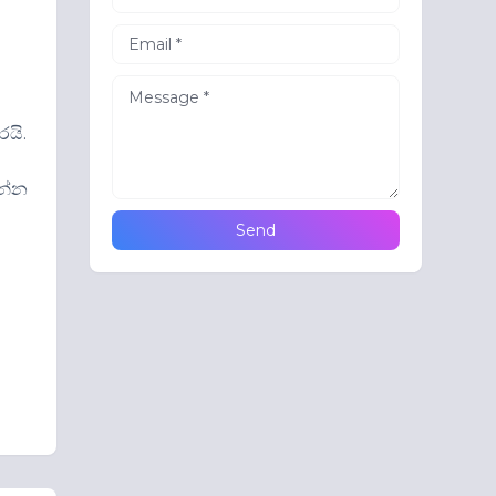
යි.
ෙන්න