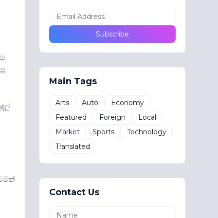
්ම
නස
Main Tags
Arts
Auto
Economy
දල්
Featured
Foreign
Local
Market
Sports
Technology
Translated
ටමත්
Contact Us