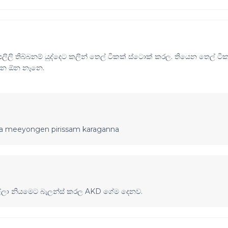
ලිලි තිබ්බනම් යුද්දෙට කලින් තෙල් ටිකක් ස්ටොක් කරල. තියෙන තෙල් ටි
්න ඕන නෑනෙ.
na meeyongen pirissam karaganna
ල්ලා නියමෙට බැලන්ස් කරල AKD ගේම දෙනව.