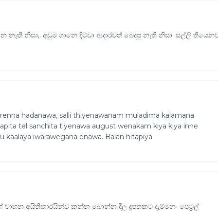
ෙ නෑති නිසා,. අඩුම ගානෙ දිට්වා ආදාරවත් බෙදපු නෑති නිසා. සල්ලි තියෙන
enna hadanawa, salli thiyenawanam muladima kalamana
apita tel sanchita tiyenawa august wenakam kiya kiya inne
u kaalaya iwarawegana enawa. Balan hitapiya
ාහන අයිතිකාරයින්ව කන්න බොන්න දීල දූපතකට දැම්මනං පෙට්‍රල්