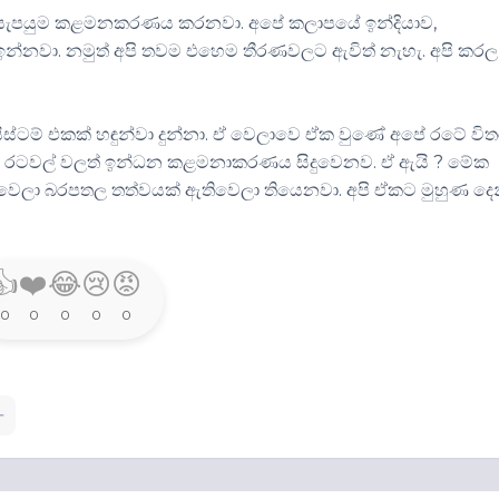
්ධන සැපයුම කළමනකරණය කරනවා. අපේ කලාපයේ ඉන්දියාව,
ඉන්නවා. නමුත් අපි තවම එහෙම තීරණවලට ඇවිත් නැහැ. අපි කරල
ස්ටම් එකක් හඳුන්වා දුන්නා. ඒ වෙලාවෙ ඒක වුණේ අපේ රටේ විතර
ත් රටවල් වලත් ඉන්ධන කළමනාකරණය සිදුවෙනව. ඒ ඇයි ? මේක
මාණය වෙලා බරපතල තත්වයක් ඇතිවෙලා තියෙනවා. අපි ඒකට මුහුණ ද
👍
❤️
😂
😢
😡
0
0
0
0
0