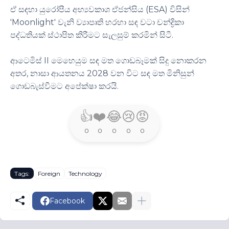
ඒ සඳහා යුරෝපීය අභ්‍යවකාශ ඒජන්සිය (ESA) විසින්
'Moonlight' වැනි ව්‍යාපෘති හරහා සඳ වටා චන්ද්‍රිකා
පද්ධතියක් ස්ථාපිත කිරීමට සැලසුම් කරමින් සිටී.
ආටෙමිස් II මෙහෙයුම සඳ මත ගොඩබෑමක් සිදු නොකරන
අතර, නාසා ආයතනය 2028 වන විට සඳ මත මිනිසුන්
ගොඩබැස්වීමට අපේක්ෂා කරයි.
👍
❤️
😂
😢
😡
0
0
0
0
0
Tags:
Foreign
Technology
Facebook