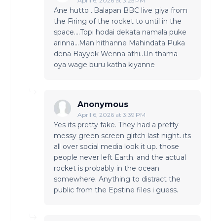
April 6, 2026 at 3:25 PM
Ane hutto ..Balapan BBC live giya from
the Firing of the rocket to until in the
space....Topi hodai dekata namala puke
arinna...Man hithanne Mahindata Puka
dena Bayyek Wenna athi..Un thama
oya wage buru katha kiyanne
Anonymous
April 6, 2026 at 3:39 PM
Yes its pretty fake. They had a pretty
messy green screen glitch last night. its
all over social media look it up. those
people never left Earth. and the actual
rocket is probably in the ocean
somewhere. Anything to distract the
public from the Epstine files i guess.