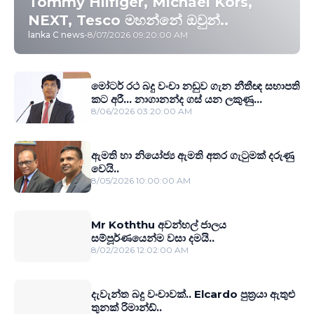
Tommy Hilfiger, Michael Kors,
NEXT, Tesco මහන්නේ ඔවුන්..
lanka C news
-
8/07/2026 09:20:00 AM
මෝටර් රථ බදු වංචා නඩුව ගැන නීතීඥ සභාපති
කට අරී... නාගානන්ද ගස් යන ලකුණු...
8/06/2026 03:20:00 AM
ඇමති හා නියෝජ්‍ය ඇමති අතර ගැටුමක් දරුණු
වෙයි..
8/05/2026 10:00:00 AM
Mr Koththu අවන්හල් ජාලය
සම්පූර්ණයෙන්ම වසා දමයි..
8/02/2026 12:02:00 AM
දැවැන්ත බදු වංචාවක්.. Elcardo පුත‍්‍රයා ඇතුළු
තුනක් රිමාන්ඩ්..