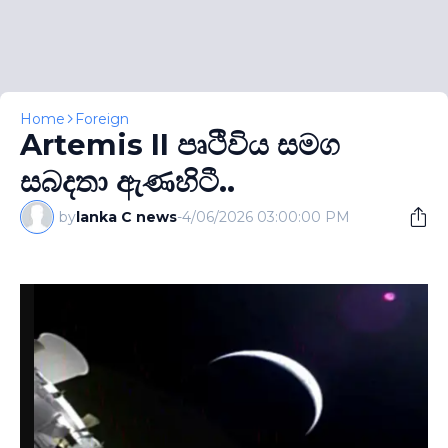
Home
Foreign
Artemis II පෘථිවිය සමග
සබදතා ඇණහිටී..
by
lanka C news
-
4/06/2026 03:00:00 PM