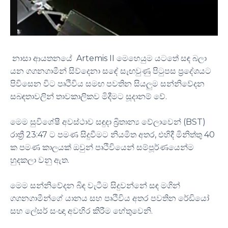
නාසා ආයතනයේ Artemis II මෙහෙයුම යටතේ සඳ බලා
යන ගගනගාමීන් සිව්දෙනා සඳේ සැඟවුණු පිටුපස ප්‍රදේශයට
පිවිසෙන විට පෘථිවිය සමඟ පවතින සියලුම සන්නිවේදන
සබඳතාවලින් තාවකාලිකව මිදීමට සූදානම් වේ.
මෙම සුවිශේෂී අවස්ථාව සඳුදා බ්‍රිතාන්‍ය වේලාවෙන් (BST)
රාත්‍රී 23:47 ට පමණ සිදුවීමට නියමිත අතර, එහිදී මිනිත්තු 40
ක පමණ කාලයක් ඔවුන් පෘථිවියෙන් සම්පූර්ණයෙන්ම
හුදකලා වනු ඇත.
මෙම සන්නිවේදන බිඳ වැටීම සිදුවන්නේ සඳ මගින්
ගගනගාමීන්ගේ යානය සහ පෘථිවිය අතර පවතින රේඩියෝ
සහ ලේසර් සංඥා අවහිර කිරීම හේතුවෙනි.