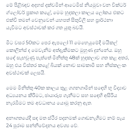
මේ පිළිබඳව අදහස් දක්වමින් ආටෙමිස් නියමුවා වන වික්ටර්
ග්ලෝවර් ප්‍රකාශ කළේ, මෙම හුදකලා කාලය ලෝකය එකට
එක්වී තමන් වෙනුවෙන් යහපත් සිතුවිලි සහ ප්‍රාර්ථනා
යැවීමට අවස්ථාවක් කර ගත යුතු බවයි.
මීට වසර 50කට පෙර ඇපලෝ 11 මෙහෙයුමේදී මයිකල්
කොලින්ස් ද මෙවැනිම අත්දැකීමකට මුහුණ දුන්නේය. ඔහු
සඳේ සැඟවුණු පැත්තේ මිනිත්තු 48ක් හුදකලාව ගත කළ අතර,
ඔහු එය විස්තර කළේ බියක් නොව සාමකාමී සහ නිස්කලංක
අවස්ථාවක් ලෙසයි.
මෙම මිනිත්තු 40ක කාලය තුළ ගගනගාමීන් සඳෙහි භූ විද්‍යාව
අධ්‍යයනය කිරීමට, ඡායාරූප ගැනීමට සහ සඳෙහි අසිරිය
නැරඹීමට තම අවධානය යොමු කරනු ඇත.
අනාගතයේදී සඳ මත ස්ථිර පදනමක් ගොඩනැගීමට නම් පැය
24 පුරාම සන්නිවේදනය අවශ්‍ය වේ.