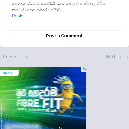
හොරුම ස්පොට් ටෙන්ඩර් එකෙනෙඋත් කන්න ලෑස්තිය!
නියමයි හොර කුමාර ජෝඩුව!
Reply
Post a Comment
Previous Post
Next Post