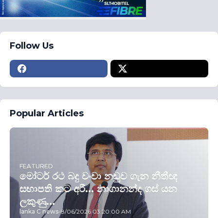
Follow Us
Popular Articles
FEATURED
මෝටර් රථ බදු වංචා නඩුව ගැන නීතීඥ
සභාපති කට අරී... නාගානන්ද ගස් යන
ලකුණු...
lanka C news
-
8/06/2026 03:20:00 AM