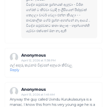
විදේශ සමුළුවක ප්‍රශ්නයක් ඇහුවා - විජිත
හේරත් ට කිව්වා වැරදි ඉංග්‍රීසියෙන් පිස්සුවක්
කෙලලා චාටර් වෙලා එන්න කියලා - -
තාවකාලික ගේම් ප්‍රශ්න අහන්නේ නෑ ආයේ ..
විදේශ සමුළුවකට කතා කලාඅ - හඳුන්නෙත්ති
යැව්වා එක්කෝ ඕන නෑ ඇති
Anonymous
April 12, 2026 at 11:38 PM
ගල් අඟුරු කැවනම් විදවපන් අනුරො කිවිවලු
Reply
Anonymous
April 13, 2026 at 1:49 AM
Anyway the guy called Uvindu Kurukulasuriya is a
maniac. I know this from his very young age he is a