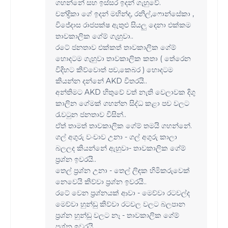
ගහන්නේ සහ ඉස්සර ඉදන් ගැහුවේ.
චන්ද්‍රිකා ගේ ඉදන් මහින්ද, රනිල්,ෆොන්සේකා ,
විජේදාස රාජපක්ෂ ඇතුළු සියලු දෙනා එක්කම
තාවකාලික ගේම් ගැහුවා..
රටේ ජනතාව එක්කත් තාවකාලික ගේම්
හොදටම ගැහුවා තාවකාලික කතා ( තේරෙන
විදිහට කිව්වොත් පච,කෙබර ) හොදටම
කියන්න දන්නේ AKD විතරයි..
අන්තිමට AKD හිතුවේ වත් නැති වෙලාවක දිගු
කාලින ගේමක් ගහන්න සිද්ධ කළා පච වලට
රැවටුන ජනතාව විසින්..
ඒත් තාමත් තාවකාලික ගේම් තමයි ගහන්නේ.
ගල් අගුරු වංචාව උනා - ගල් අගුරු කාලා
බලලද කියන්නේ ඇහුවා- තාවකාලික ගේම්
ප්‍රශ්න ඉවරයි..
තෙල් ප්‍රශ්න උනා - තෙල් ලිඳක හිමිකරුවෙක්
නෙවෙයි කිව්වා ප්‍රශ්න ඉවරයි..
රටේ වෙන ප්‍රශ්නයක් ආවා - මෙව්වා රටවල්ද
මෙව්වා හුන්ඩු කිව්වා රටවල වලට බලපාන
ප්‍රශ්න හුන්ඩු වලට නෑ - තාවකාලික ගේම්
ප්‍රශ්න ඉවරයි..