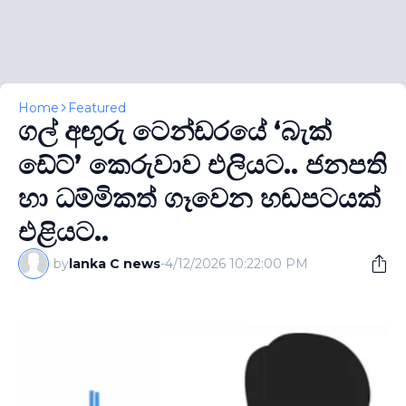
Home
Featured
ගල් අඟුරු ටෙන්ඩරයේ ‘බැක්
ඩේට්’ කෙරුවාව එලියට.. ජනපති
හා ධම්මිකත් ගෑවෙන හඬපටයක්
එළියට..
by
lanka C news
-
4/12/2026 10:22:00 PM