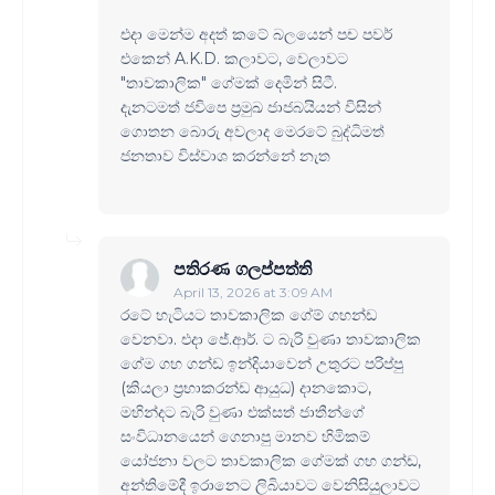
එදා මෙන්ම අදත් කටේ බලයෙන් පච පවර්
එකෙන් A.K.D. කලාවට, වෙලාවට
"තාවකාලික" ගේමක් දෙමින් සිටී.
දැනටමත් ජවිපෙ ප්‍රමුඛ ජාජබයියන් විසින්
ගොතන බොරු අවලාද මෙරටේ බුද්ධිමත්
ජනතාව විස්වාශ කරන්නේ නැත
පතිරණ ගලප්පත්ති
April 13, 2026 at 3:09 AM
රටේ හැටියට තාවකාලික ගේම් ගහන්ඩ
වෙනවා. එදා ජේ.ආර්. ට බැරි වුණා තාවකාලික
ගේම ගහ ගන්ඩ ඉන්දියාවෙන් උතුරට පරිප්පු
(කියලා ප්‍රභාකරන්ඩ ආයුධ) දානකොට,
මහින්දට බැරි වුණා එක්සත් ජාතීන්ගේ
සංවිධානයෙන් ගෙනාපු මානව හිමිකම්
යෝජනා වලට තාවකාලික ගේමක් ගහ ගන්ඩ,
අන්තිමේදී ඉරානෙට ලිබියාවට වෙනිසියුලාවට