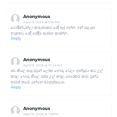
Anonymous
April 13, 2026 at 5:59 AM
වොෂින්ටන්ලා කරුණාකර රෙදි ඇඳ ගන්න. ඉන් පසු සුබ
නැකතට රෙදි සේදීම ආරම්භ කරන්න.
Reply
Anonymous
April 13, 2026 at 10:24 AM
පච කියල ආපු එවුන් ලෝක හොරු වෙලා. හුන්ඩුවා කට උල්
කරල බොරු කියල පස්ස උල් කරල හොරකම් කරා. මුන්ට
තාමත් කඩේ යන්නෙ අමනුස්සයො.
Reply
Anonymous
April 13, 2026 at 1:15 PM