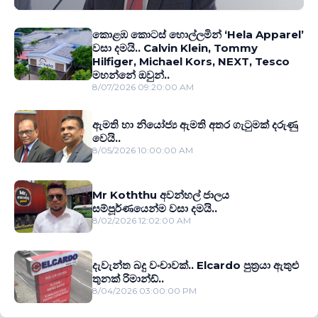
කොළඹ කොටස් හොල්ලමින් ‘Hela Apparel’
වසා දමයි.. Calvin Klein, Tommy
Hilfiger, Michael Kors, NEXT, Tesco
මහන්නේ ඔවුන්..
8/07/2026 09:20:00 AM
ඇමති හා නියෝජ්‍ය ඇමති අතර ගැටුමක් දරුණු
වෙයි..
8/05/2026 10:00:00 AM
Mr Koththu අවන්හල් ජාලය
සම්පූර්ණයෙන්ම වසා දමයි..
8/02/2026 12:02:00 AM
දැවැන්ත බදු වංචාවක්.. Elcardo පුත‍්‍රයා ඇතුළු
තුනක් රිමාන්ඩ්..
8/04/2026 03:00:00 PM