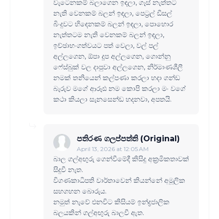
වැටෙනකම් බලාගෙන ඉඳලා, ගෑස් නැත්තට
නැති වෙනකම් බලන් ඉඳලා, පෙට්‍රල් ඩීසල්
බිංදුවට හිඳෙනකම් බලන් ඉඳලා, පොහොර
නැත්තටම නැති වෙනකම් බලන් ඉඳලා,
ඉච්ඡාභංගත්වයට පත් වෙලා, වල් පල්
අල්ලගෙන, ඕපා දූප අල්ලගෙන, ගොන්නු
ෆේස්බුක් වල දාපුවා අල්ලගෙන, නිර්මාණශීලී
නමක් තනියෙන් කල්පණා කරලා හදා ගන්ඩ
බැරුව මගේ ආරූඪ නම කොපි කරලා මං වගේ
කථා කියලා සැනසෙන්ඩ හදනවා, අපතයි.
පතිරණ ගලප්පත්ති (Original)
April 13, 2026 at 12:05 AM
බාල ගල්අඟුරු ගෙන්වීමේදී කිසිදු අක්‍රමිකතාවක්
සිදුවී නැත.
විගණකාධිපති වාර්තාවෙන් කියන්නේ අමූලික
සහගහන බොරුය.
නමුත් නැවේ එනවිට කිසියම් ඉන්ද්‍රජාලික
බලයකින් ගල්අඟුරු බාලවී ඇත.