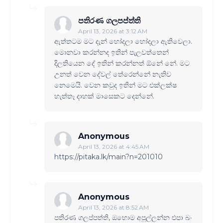
පතිරණ ගලපප්ත්ති
April 13, 2026 at 3:12 AM
ඇත්තටම මට දැන් හෝදලා හෝදලා ඇතිවෙලා.
මොනවා කරන්නද ඉතින් පැලවත්තෙන්
දිලතියෙන දේ ඉතින් කරන්නත් ඕනේ නේ. මට
උනත් වෙන දේවල් තේරෙන්නේ නැතිව
නෙමෙයි. වෙන කවුද ඉතින් මට එක්ලක්ෂ
හැත්තෑ දාහක් මාසෙකට දෙන්නේ.
Anonymous
April 13, 2026 at 4:45 AM
https://pitaka.lk/main?n=201010
Anonymous
April 13, 2026 at 8:52 AM
පතිරණ ගලප්පත්ති, ඔහොම අපුල්ලන්න එපා බං