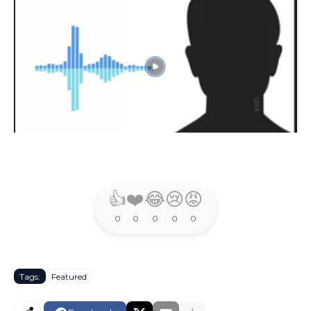
👍
❤️
😂
😢
😡
0
0
0
0
0
Tags:
Featured