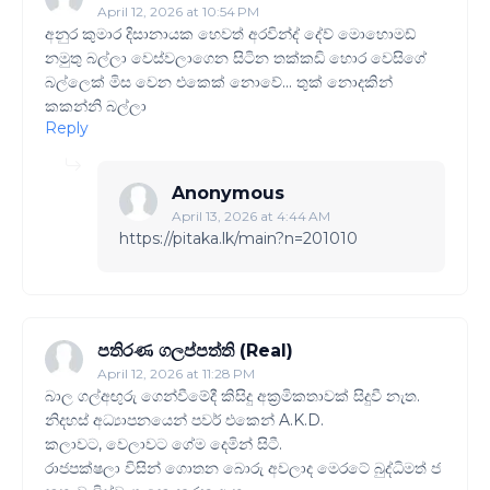
April 12, 2026 at 10:54 PM
අනුර කුමාර දිසානායක හෙවත් අරවින්ද් දේව් මොහොමඩ්
නමුතු බල්ලා වෙස්වලාගෙන සිටින තක්කඩි හොර වෙසිගේ
බල්ලෙක් මිස වෙන එකෙක් නොවේ... තුක් නොදකින්
කකන්නි බල්ලා
Reply
Anonymous
April 13, 2026 at 4:44 AM
https://pitaka.lk/main?n=201010
පතිරණ ගලප්පත්ති (Real)
April 12, 2026 at 11:28 PM
බාල ගල්අඟුරු ගෙන්වීමේදී කිසිදු අක්‍රමිකතාවක් සිදුවී නැත.
නිදහස් අධ්‍යාපනයෙන් පවර් එකෙන් A.K.D.
කලාවට, වෙලාවට ගේම දෙමින් සිටී.
රාජපක්ෂලා විසින් ගොතන බොරු අවලාද මෙරටේ බුද්ධිමත් ජ