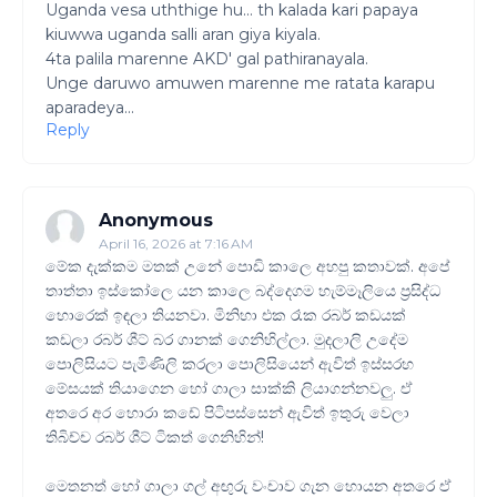
Uganda vesa uththige hu... th kalada kari papaya
kiuwwa uganda salli aran giya kiyala.
4ta palila marenne AKD' gal pathiranayala.
Unge daruwo amuwen marenne me ratata karapu
aparadeya...
Reply
Anonymous
April 16, 2026 at 7:16 AM
මේක දැක්කම මතක් උනේ පොඩි කාලෙ අහපු කතාවක්. අපේ
තාත්තා ඉස්කෝලෙ යන කාලෙ බද්දෙගම හැම්මෑලියෙ ප්‍රසිද්ධ
හොරෙක් ඉඳලා තියනවා. මිනිහා එක රෑක රබර් කඩයක්
කඩලා රබර් ශීට් බර ගානක් ගෙනිහිල්ලා. මුදලාලි උදේම
පොලිසියට පැමිණිලි කරලා පොලිසියෙන් ඇවිත් ඉස්සරහ
මේසයක් තියාගෙන හෝ ගාලා සාක්කි ලියාගන්නවලු. ඒ
අතරෙ අර හොරා කඩේ පිටිපස්සෙන් ඇවිත් ඉතුරු වෙලා
තිබිච්ච රබර් ශීට් ටිකත් ගෙනිහින්!
මෙතනත් හෝ ගාලා ගල් අඟුරු වංචාව ගැන හොයන අතරෙ ඒ