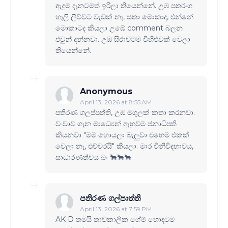
ඇඳුම දැනටමත් ඉරිලා තියෙන්නේ. උඹ පතරංග
හෑලි ලිව්වට වැඩක් නෑ, සතා මොකාද, එන්නේ
මොකාටද කියලා උඹේ comment බලන
එවුන් දන්නවා. උඹ සිරාවටම විහිළුවක් වෙලා
තියෙන්නේ.
Anonymous
April 13, 2026 at 8:55 AM
පතිරණ ගලප්පත්ති, උඹ මගුලක් කතා කරනවා.
වංචාව ගැන මාධ්‍යෙන් ඇහුවම ජනාධිපති
කියනවා "මම හොයලා බැලුවා එහෙම එකක්
වෙලා නෑ, එච්චරයි" කියලා. මාර විනිවිදභාවය,
සාධාරණත්වය බං 🐂🐂🐂
පතිරණ ගල්පාත්ති
April 13, 2026 at 7:59 PM
AK D තමයි තාවකාලික ගේම් හොදටම