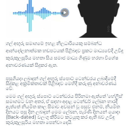
ගල් අඟුරු සමාගමේ ඉහළ නිලධාරියෙකු සම්බන්ධ
ආන්දෝලනාත්මක හඬපටයක් පිළිබඳව ප්‍රකට මාධ්‍යවේදී උවිඳු
කුරුකුලසූරිය මහතා සිය සමාජ මාධ්‍ය ගිණුම හරහා විශේෂ
අනාවරණයක් සිදුකර ඇත
.
පසුගියදා ලබාදුන් ගල් අඟුරු ස්පොට් ටෙන්ඩරය ලබාදීමේදී
සිදුකළ අක්‍රමිකතාවක් පිළිබඳව මෙහිදී කරුණු අනාවරණය
.
වේ
'
'
මෙම ගල් අඟුරු ස්පොට් ටෙන්ඩරය පිරිනමා ඇත්තේ
හේලීස්
,
සමාගමට වන අතර
ඒ සඳහා අදාළ ටෙන්ඩර් ලේඛන භාරදී
,
ඇත්තේ නියමිත කාල සීමාව අවසන් වූ පසුව එනම්
නියමිත
,
දිනයට පසු දින ලබාදුන් මෙම ලේඛන
පැරණි දිනයන් යොදා
(Back-dated)
වලංගු කිරීමට කටයුතු කර ඇති බව උවිඳු
.
කුරුකුලසූරිය මහතා පෙන්වා දෙයි