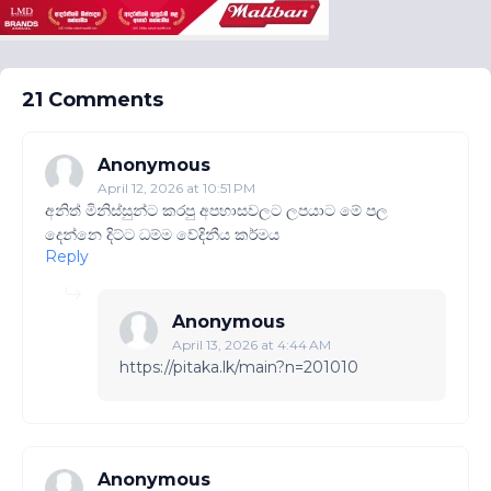
21 Comments
Anonymous
April 12, 2026 at 10:51 PM
අනිත් මිනිස්සුන්ට කරපු අපහාසවලට ලපයාට මේ පල
දෙන්නෙ දිට්ට ධම්ම වේදිනීය කර්මය
Reply
Anonymous
April 13, 2026 at 4:44 AM
https://pitaka.lk/main?n=201010
Anonymous