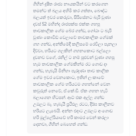
ගිහින් දූෂිත රාජ්‍ය නායකයින් වට කරගෙන
තමන්ට ත් බලය අහිමි කර ගත්තා, බෞද්ධ
බලයත් ඉවර කෙරුවා, සිරිසේනට බැරි වුණා
දවස් 52 මහින්ද රාජපක්ස එක්ක ගහපු
තාවකාලික ගේම බේර ගන්ඩ, ගෝඨා ට බැරි
වුණා කොවිඩ් වෙලාවේ තාවකාලික ගේමක්
ගහ ගන්ඩ, අන්තිමේදී කලිසමේ රෙවිලා පැනලා
දිව්වා, හරියට ගලකින් ගහනකොට බල්ලො
දුවනව වගේ, රනිල් ට නම් පුළුවන් වුණා ගහපු
හැම තාවකාලික ගේමකින්ම රට ගොඩ දා
ගන්ඩ, හැබැයි මිනිහා පැරදුණා තාව කාලික
ගේම ඉවර වෙනකොට, ඉතින් ලංකාවේ
තාවකාලික ගේම හරියටම ගහන්නේ වෙන
කවුරුත් නෙවේ, ඒ.කේ.ඩී. ඒක ගහන හැටි
බලාගෙන හිටපන්. ආට් එක අල්ල ගන්ඩ
උඹලට බෑ. හැබැයි ප්‍රථිඵල රටට, දීර්ඝ කාලීනව
හරියට ලැබෙයි. අන්න එදාට උඹලට අංගොඩ
හරි මුල්ලේරියාවේ හරි කාමර වෙන් කරලා
දෙනවා, ගිහින් බෙහෙත් ගන්ඩ.