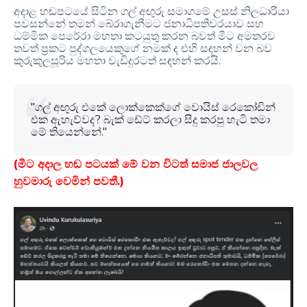
අදාළ හඬපටයේ සිටින ගල් අඟුරු සමාගමේ උසස් නිලධාරියා
පවසන්නේ තමන් බේරාගැනීමට
ජනාධිපතිවරයාව සහ
ධම්මික පෙරේරා මහතා කටයුතු කරන බවත්
මීට අමතරව
තවත් ප්‍රකට පුද්ගලයෙකුගේ නමක් ද එහි සඳහන් වන බව
.
කුරුකුලසූරිය මහතා වැඩිදුරටත් සඳහන් කරයි
"
ගල් අඟුරු එකේ ලොක්කෙක්ගේ වොයිස් රෙකෝඩින්
?
එක ඇහැව්වද
බැක් ඩේට් කරලා සිදු කරපු හැටි තමා
."
මේ තියෙන්නේ
(මීට අදාල හඬ පටයක් මේ වන විටත් සමාජ ජාලවල
හුවමාරු වෙමින් පවතී.)