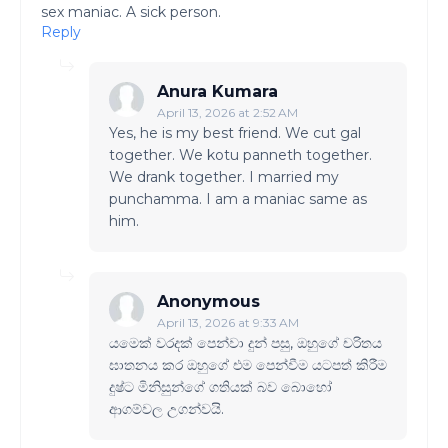
sex maniac. A sick person.
Reply
Anura Kumara
April 13, 2026 at 2:52 AM
Yes, he is my best friend. We cut gal
together. We kotu panneth together.
We drank together. I married my
punchamma. I am a maniac same as
him.
Anonymous
April 13, 2026 at 9:33 AM
යමෙක් වරදක් පෙන්වා දුන් පසු, ඔහුගේ චරිතය
ඝාතනය කර ඔහුගේ එම පෙන්වීම යටපත් කිරීම
දුෂ්ට මිනිසුන්ගේ ගතියක් බව බොහෝ
ආගම්වල උගන්වයි.