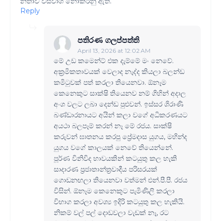
නතාව විස්වාශ නොකරනු ඇත.
Reply
පතිරණ ගලප්පත්ති
April 13, 2026 at 12:02 AM
මේ උඩ කමෙන්ට් එක දැම්මේ මං නෙවේ.
අක්‍රමිකතාවයක් වෙලාද නැද්ද කියලා බලන්ඩ
කමිටුවක් පත් කරලා තියෙනවා. ඕනෑම
කෙනෙකුට සාක්ෂි තියෙනව නම් ගිහින් අදාල
අංශ වලට ලබා දෙන්ඩ පුළුවන්. ඉස්සර ශිරාණි
බණ්ඩාරනායට අයින් කලා වගේ අධිකරණයට
අයථා බලපෑම් කරන් නෑ මේ රජය. සාක්ෂි
කරුවන් ඝාතනය කරපු ප්‍රේමදාස යුගය, මහින්ද
යුගය වගේ කාලයක් නෙවේ තියෙන්නේ.
පූර්ණ විනිවිද භාවයකින් කටයුතු කල හැකි
සාදාරණ ප්‍රජාතාන්ත්‍රවාදීය පරිසරයක්
ගොඩනඟලා තියෙනවා වත්මන් එන්.පී.පී. රජය
විසින්. ඕනෑම කෙනෙකුට පැමිණිලි කරලා
විභාග කරලා අවශ්‍ය ඉදිරි කටයුතු කල හැකියි.
නිකම් වල් පල් දොඩවලා වැඩක් නෑ, රට