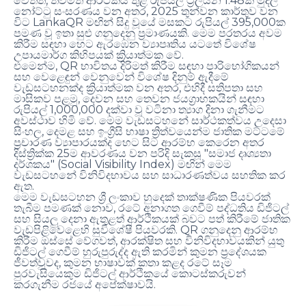
,
1.48
වෙතත්
තවමත් ආර්ථිකය තුළ රුපියල් ට්‍රිලියන
ක මුදල්
, 2025
නෝට්ටු සංසරණය වන අතර
තුන්වන කාර්තුව වන
LankaQR
395,000
විට
මඟින් සිදු වූයේ මසකට රුපියල්
ක
.
පමණ වූ ඉතා සුළු ගනුදෙනු ප්‍රමාණයකි
මෙම පරතරය අවම
කිරීම සඳහා හෙට ඇරඹෙන ව්‍යාපෘතිය යටතේ විශේෂ
.
උපායමාර්ග කිහිපයක් ක්‍රියාත්මක වේ
, QR
එමෙන්ම
භාවිතය දිරිමත් කිරීම සඳහා පාරිභෝගිකයන්
සහ වෙළෙඳුන් වෙනුවෙන් විශේෂ දිනුම් ඇදීමේ
,
වැඩසටහනක්ද ක්‍රියාත්මක වන අතර
එහිදී සතිපතා සහ
,
මාසිකව පළමු
දෙවන සහ තෙවන ජයග්‍රාහකයින් සඳහා
1,000,000
රුපියල්
දක්වා වූ වටිනා ත්‍යාග දිනා ගැනීමට
.
අවස්ථාව හිමි වේ
මෙම වැඩසටහනේ සාර්ථකත්වය උදෙසා
,
සිංහල
දෙමළ සහ ඉංග්‍රීසි භාෂා ත්‍රිත්වයෙන්ම ජාතික මට්ටමේ
ප්‍රචාරණ ව්‍යාපාරයක්ද හෙට සිට ආරම්භ කෙරෙන අතර
25
"
දිස්ත්‍රික්ක
ම ආවරණය වන පරිදි සැකසූ
සමාජ දෘශ්‍යතා
" (Social Visibility Index)
දර්ශකය
මඟින් මෙම
වැඩසටහනේ විනිවිදභාවය සහ සාධාරණත්වය සහතික කර
.
ඇත
මෙම වැඩසටහන ශ්‍රී ලංකාව හුදෙක් තාක්ෂණික පියවරක්
,
තැබීම පමණක් නොව
රටේ අනාගත ගෙවීම් පද්ධතිය ඩිජිටල්
සහ සියලු දෙනා ඇතුළත් ආර්ථිකයක් බවට පත් කිරීමේ ජාතික
. QR
වැඩපිළිවෙළෙහි සුවිශේෂී පියවරකි
ගනුදෙනු ආරම්භ
,
කිරීම ඔස්සේ වේගවත්
ආරක්ෂිත සහ විනිවිදභාවයකින් යුතු
ඩිජිටල් ගෙවීම් හුරුපුරුද්ද ඇති කරමින් කුමන ප්‍රදේශයක
,
ජීවත්වුවද
කුමන භාෂාවක් කතා කළද රටේ සෑම
පුරවැසියෙකුම ඩිජිටල් ආර්ථිකයේ කොටස්කරුවන්
.
කරගැනීම රජයේ අපේක්ෂාවයි