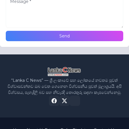
“Lanka C News” — ශ්‍රී ලංකාවේ සහ ලෝකයේ නවතම පුවත්
විශ්වාසවන්තව ඔබ වෙත ගෙනෙන විශ්වසනීය පුවත් මූලාශ්‍රයයි. අපි
විශ්වසය, පැහැදිලි බව සහ නිවැරදි තොරතුරු සඳහා කැපවෙන්නෙමු.