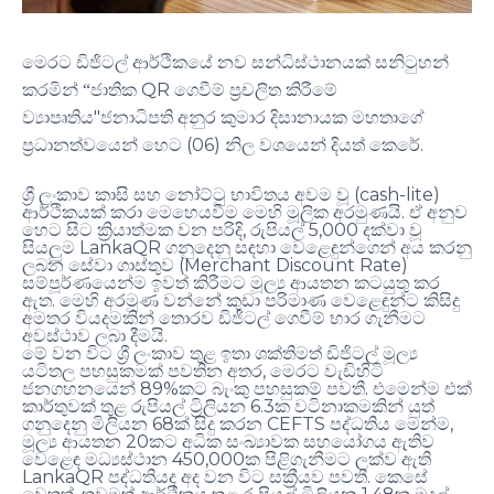
මෙරට ඩිජිටල් ආර්ථිකයේ නව සන්ධිස්ථානයක් සනිටුහන්
QR
කරමින් “ජාතික
ගෙවීම් ප්‍රචලිත කිරීමේ
"
ව්‍යාපෘතිය
ජනාධිපති අනුර කුමාර දිසානායක මහතාගේ
(06)
.
ප්‍රධානත්වයෙන් හෙට
නිල වශයෙන් දියත් කෙරේ
(cash-lite)
ශ්‍රී ලංකාව කාසි සහ නෝට්ටු භාවිතය අවම වූ
.
ආර්ථිකයක් කරා මෙහෙයවීම මෙහි මූලික අරමුණයි
ඒ අනුව
,
5,000
හෙට සිට ක්‍රියාත්මක වන පරිදි
රුපියල්
දක්වා වූ
LankaQR
සියලුම
ගනුදෙනු සඳහා වෙළෙඳුන්ගෙන් අය කරනු
(Merchant Discount Rate)
ලබන සේවා ගාස්තුව
සම්පූර්ණයෙන්ම ඉවත් කිරීමට මූල්‍ය ආයතන කටයුතු කර
.
ඇත
මෙහි අරමුණ වන්නේ කුඩා පරිමාණ වෙළෙඳුන්ට කිසිදු
අමතර වියදමකින් තොරව ඩිජිටල් ගෙවීම් භාර ගැනීමට
.
අවස්ථාව ලබා දීමයි
මේ වන විට ශ්‍රී ලංකාව තුළ ඉතා ශක්තිමත් ඩිජිටල් මූල්‍ය
,
යටිතල පහසුකමක් පවතින අතර
මෙරට වැඩිහිටි
89%
.
ජනගහනයෙන්
කට බැංකු පහසුකම් පවතී
එමෙන්ම එක්
6.3
කාර්තුවක් තුළ රුපියල් ට්‍රිලියන
ක වටිනාකමකින් යුත්
68
CEFTS
,
ගනුදෙනු මිලියන
ක් සිදු කරන
පද්ධතිය මෙන්ම
20
මූල්‍ය ආයතන
කට අධික සංඛ්‍යාවක සහයෝගය ඇතිව
450,000
වෙළෙඳ මධ්‍යස්ථාන
ක පිළිගැනීමට ලක්ව ඇති
LankaQR
.
පද්ධතියද අද වන විට සක්‍රීයව පවතී
කෙසේ