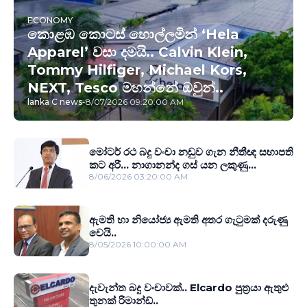
ECONOMY
කොළඹ කොටස් හොල්ලමින් ‘Hela
Apparel’ වසා දමයි.. Calvin Klein,
Tommy Hilfiger, Michael Kors,
NEXT, Tesco මහන්නේ ඔවුන්..
lanka C news
-
8/07/2026 09:20:00 AM
මෝටර් රථ බදු වංචා නඩුව ගැන නීතීඥ සභාපති
කට අරී... නාගානන්ද ගස් යන ලකුණු...
8/06/2026 03:20:00 AM
ඇමති හා නියෝජ්‍ය ඇමති අතර ගැටුමක් දරුණු
වෙයි..
8/05/2026 10:00:00 AM
දැවැන්ත බදු වංචාවක්.. Elcardo පුත‍්‍රයා ඇතුළු
තුනක් රිමාන්ඩ්..