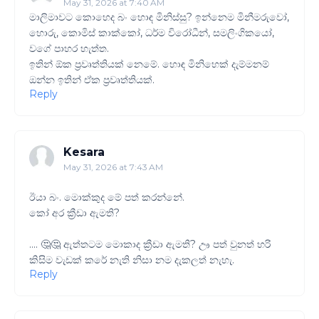
May 31, 2026 at 7:40 AM
මාලිමාවට කොහෙද බං හොඳ මිනිස්සු? ඉන්නෙම මිනීමරුවෝ,
හොරු, කොමිස් කාක්කෝ, ධර්ම විරෝධීන්, සමලිංගිකයෝ,
වගේ පාහර හැත්ත.
ඉතින් ඕක ප්‍රවෘත්තියක් නෙමේ. හොඳ මිනිහෙක් දැම්මනම්
ඔන්න ඉතින් ඒක ප්‍රවෘත්තියක්.
Reply
Kesara
May 31, 2026 at 7:43 AM
ඊයා බං. මොක්කුද මේ පත් කරන්නේ.
කෝ අර ක්‍රීඩා ඇමති?
.... 🤔🤔 ඇත්තටම මොකාද ක්‍රීඩා ඇමති? ඌ පත් වුනත් හරි
කිසිම වැඩක් කරේ නැති නිසා නම දැකලත් නැහැ.
Reply