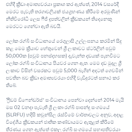
, 2014
එහිදී ක්‍රීඩා අමාත්‍යවරයා ප්‍රකාශ කර ඇත්තේ
වසරේදී
මෙරට පැවැති තරගාවලියක් ජයග්‍රහණය කිරීමේ අරමුණින්
නීතිවිරෝධී ලෙස ෆීජි දූපත්වලින් ක්‍රීඩකයන් තිදෙනෙකු
.
මෙරටට ගෙන්වා ඇති බවයි
ලෝක රග්බි සංවිධානයේ රෙගුලාසි උල්ලංඝනය කරමින් සිදු
කළ මෙම ක්‍රියාව හේතුවෙන් ශ්‍රී ලංකාවට ස්ටර්ලින් පවුම්
50,000
(
)
ක
පවුම් පනස්දහසක
දැවැන්ත දඩයක් පැනවීමට
.
ලෝක රග්බි සංවිධානය පියවර ගෙන ඇත
මෙම දඩ මුදල ශ්‍රී
5,000
ලංකාව විසින් වසරකට පවුම්
බැගින් අදටත් ගෙවමින්
පවතින බව ක්‍රීඩා අමාත්‍යවරයා එහිදී වැඩිදුරටත් සනාථ කර
.
තිබේ
‘
2014
ෆ්‍රීඩම් ඩිෆෙන්ඩර්ස්’ සංවිධානය පෙන්වා දෙන්නේ
මැයි
02
මස
වනදා පැවැති ශ්‍රී ලංකා රග්බි පාපන්දු සංගමයේ
(SLRFU)
,
හදිසි කවුන්සිල රැස්වීමේ වාර්තාවලට අනුව
අදාළ
විදේශීය ක්‍රීඩකයන් ජාතික කණ්ඩායමට ඇතුළත් කිරීමේ
තීරණය ගෙන ඇත්තේ එකල රග්බි සංගමයේ සභාපතිවරයා