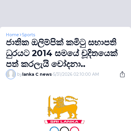
Home
Sports
ජාතික ඔලිම්පික් කමිටු සභාපති
ධුරයට 2014 සමයේ චූදිතයෙක්
පත් කරලැයි චෝදනා..
by
lanka C news
-
5/31/2026 02:10:00 AM