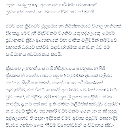
ලෙස කටයුතු කළ අසංග සෙනවිරත්න මහතාගේ
.
ප්‍රධානත්වයෙන් සහ මගපෙන්වීම යටතේ බවයි
රටට සහ ක්‍රීඩාවට මූල්‍යමය හා කීර්තිනාමයට විශාල හානියක්
,
සිදු කළ මෙවැනි සිදුවීමකට වගකිව යුතු පුද්ගලයකු
මෙරට
ප්‍රධානතම ක්‍රීඩා ආයතනයක් වන ජාතික ඔලිම්පික් කමිටුවේ
සභාපති ධුරයට පත්වීම සදාචාරාත්මක නොවන බව එම
.
සංවිධානය අවධාරණය කරයි
ක්‍රීඩාවේ උන්නතිය සහ විනිවිදභාවය වෙනුවෙන් ෆීජි
50,000
ක්‍රීඩකයන් ගෙන්වා රටට පවුම්
ක දඩයක් වැදීමට
හේතු වූ සිදුවීම සම්බන්ධයෙන් වහාම පරීක්ෂණයක්
,
පැවැත්වීම
එම විමර්ශනයේදී අපරාධමය වරදක් අනාවරණය
,
වුවහොත්
ඒ පිළිබඳ ඉදිරි කටයුතු ශ්‍රී ලංකා පොලිසිය වෙත
,
භාරදීම
දැනට පත් කර ඇති ජාතික ඔලිම්පික් කමිටුව විසුරුවා
,
හැර
රටේ ක්‍රීඩාව තරගකාරී මට්ටමකට ගෙන යා හැකි සුදුසු
පුද්ගලයන්ට ඒ සඳහා ඉදිරිපත් වීමට අවශ්‍ය පසුබිම සකසා දීම
පියවර ගන්නා ලෙස ‘ෆ්‍රීඩම් ඩිෆෙන්ඩර්ස්’ සංවිධානය ක්‍රීඩා