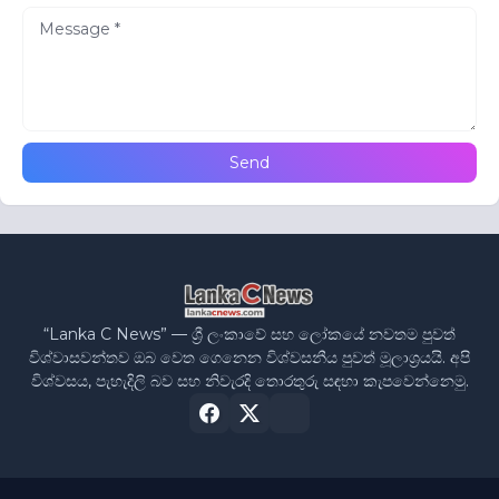
“Lanka C News” — ශ්‍රී ලංකාවේ සහ ලෝකයේ නවතම පුවත්
විශ්වාසවන්තව ඔබ වෙත ගෙනෙන විශ්වසනීය පුවත් මූලාශ්‍රයයි. අපි
විශ්වසය, පැහැදිලි බව සහ නිවැරදි තොරතුරු සඳහා කැපවෙන්නෙමු.