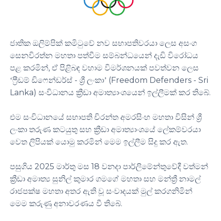
ජාතික ඔලිම්පික් කමිටුවේ නව සභාපතිවරයා ලෙස අසංග
සෙනවිරත්න මහතා පත්වීම සම්බන්ධයෙන් දැඩි විරෝධය
,
පළ කරමින්
ඒ පිළිබඳ වහාම විමර්ශනයක් පවත්වන ලෙස
-
(Freedom Defenders - Sri
‘ෆ්‍රීඩම් ඩිෆෙන්ඩර්ස්
ශ්‍රී ලංකා’
Lanka)
.
සංවිධානය ක්‍රීඩා අමාත්‍යාංශයෙන් ඉල්ලීමක් කර තිබේ
එම සංවිධානයේ සභාපති චිරන්ත අමරසිංහ මහතා විසින් ශ්‍රී
ලංකා තරුණ කටයුතු සහ ක්‍රීඩා අමාත්‍යාංශයේ ලේකම්වරයා
.
වෙත ලිපියක් යොමු කරමින් මෙම ඉල්ලීම සිදු කර ඇත
2025
18
පසුගිය
මාර්තු මස
වනදා පාර්ලිමේන්තුවේදී වත්මන්
ක්‍රීඩා අමාත්‍ය සුනිල් කුමාර ගමගේ මහතා සහ මන්ත්‍රී නාමල්
රාජපක්ෂ මහතා අතර ඇති වූ සංවාදයක් මුල් කරගනිමින්
.
මෙම කරුණු අනාවරණය වී තිබේ