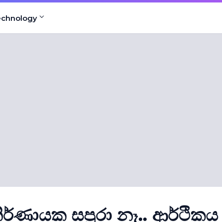
echnology
 නිර්ණායක සපුරා නෑ.. ආර්ථිකය