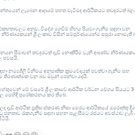
මාන්තයෙන් ලැබෙන ආදායම් පහත වැටීමද ආර්ථිකයට තවදුරටත් බල
ත් එකඟතාවලට අනුව
,
විදේශ ගෙවීම් හිඟය පියවා ගැනීම සඳහා වන
්ඩ නිර්ණායකයන්
ශ්‍රී ලංකාව විසින් සම්පූර්ණයෙන්ම සපුරා නොමැති
නයන සීමාවන් තවදුරටත් දැඩි නොකිරීම වැනි අඛණ්ඩ නිර්ණායක
දල පවසයි
.
හා නම්‍යශීලී විනිමය අනුපාතික ක්‍රමවේදයක් පවත්වා ගැනීම සහ
රීම තීරණාත්මක වන බව ඔවුන් පෙන්වා දෙයි
.
ේතුවෙන් මේ වසරේ ශ්‍රී ලංකාවේ ආර්ථික වර්ධන වේගය සියයට
රමුදල මෙහිදී පුරෝකථනය කර තිබේ
.
 ලද දැඩි ආර්ථික ප්‍රතිසංස්කරණ නිසා මෙරට ආර්ථිකයේ ඔරොත්තු දී
් වූ ජනතාව රැකගැනීම සඳහා සහන සැලසීමට රජයට අවස්ථාව ලැබී
ිටියි
.