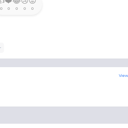
👍
❤️
😂
😢
😡
0
0
0
0
0
View 