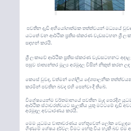
පවතින දැඩි අභියෝගාත්මක තත්ත්වයන් මධ්‍යයේ වුව
යටතේ වන ආර්ථික ප්‍රතිසංස්කරණ වැඩසටහන ශ්‍රී ලංකා
සඳහන් කරයි
.
ශ්‍රී ලංකාවේ ආර්ථික ප්‍රතිසංස්කරණ වැඩසටහනට 
පසුව ජාත්‍යන්තර මූල්‍ය අරමුදල විසින් නිකුත් කර
කෙසේ වුවද
,
වත්මන් ගෝලීය දේශපාලනික තත්ත්වයන් 
කරමින් පවතින බවද එහි පෙන්වා දී තිබේ
.
විශේෂයෙන්ම වර්තමානයේ පවතින මැද පෙරදිග යුධමය ත
ආර්ථික ස්ථාවරත්වයට සැලකිය යුතු මට්ටමේ දැඩි අවධ
අරමුදල අවධාරණය කරයි
.
මෙම යුධමය වාතාවරණය හේතුවෙන් ලෝක වෙළඳපො
ගිණුමේ ශේෂය දුර්වල වීමට හේතු විය හැකි බව එම 