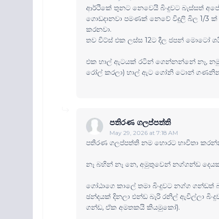
ආර්ථිකේ තුනට නෙවෙයි බිංදුවට බැස්සත් 
ගොඩදානවා පමණක් නෙවේ විදුලි බිල 1/3 ක
කරනවා.
තව විට්ස් එක ලස්ස 12ට දීල ජපන් මොටෝ 
එක හාල් ඇටයක් රටින් ගෙන්නන්නේ නෑ, නමු
රෝල් කරලා) හාල් ඇට ගෝනි ටොන් ගණනින
පතිරණ ගලප්පත්ති
May 29, 2026 at 7:18 AM
පතිරණ ගලප්පත්ති නම හොරට භාවිතා කරන්
නෑ බහින් නෑ නෙ, අමුතුවෙන් නග්ගන්ඩ දෙ
ගෝඨාගෙ කාලේ තමා බිංදුවට නග්ග ගන්ඩත් බ
ඡන්දයක් දිනලා එන්ඩ බැරි රනිල් ඇවිල්ලා බ
ගන්ඩ, ඒක අමතකයි කියමුකෝ).