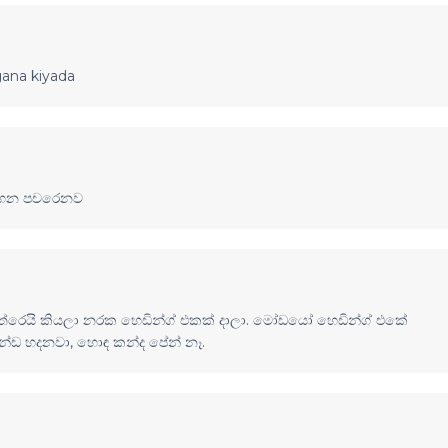
gana kiyada
ාගෙන පචරෙනව
ෙයි කියලා නරක හෙඩින්ග් එකක් දාලා. මෝඩයෝ හෙඩින්ග් එකේ
න්ඩ හදනවා, හොඳ කන්ද පේන් නෑ.