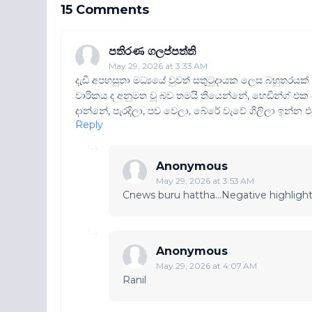
15 Comments
පතිරණ ගලප්පත්ති
May 29, 2026 at 3:33 AM
දැඩි අපහසුතා මධ්‍යයේ වුවත් සතුටුදායක ලෙස බහුතරයක
වාරිකය ද අනුමත වූ බව තමයි තියෙන්නේ, හෙඩින්ග් එක
දාන්නේ, පැරදිලා, පච වෙලා, බේරේ වැවේ ගිලිලා ඉන්න 
Reply
Anonymous
May 29, 2026 at 3:53 AM
Cnews buru hattha...Negative highlight
Anonymous
May 29, 2026 at 4:07 AM
Ranil