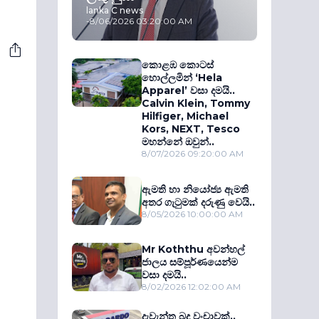
lanka C news
-
8/06/2026 03:20:00 AM
කොළඹ කොටස්
හොල්ලමින් ‘Hela
Apparel’ වසා දමයි..
Calvin Klein, Tommy
Hilfiger, Michael
Kors, NEXT, Tesco
මහන්නේ ඔවුන්..
8/07/2026 09:20:00 AM
ඇමති හා නියෝජ්‍ය ඇමති
අතර ගැටුමක් දරුණු වෙයි..
8/05/2026 10:00:00 AM
Mr Koththu අවන්හල්
ජාලය සම්පූර්ණයෙන්ම
වසා දමයි..
8/02/2026 12:02:00 AM
දැවැන්ත බදු වංචාවක්..