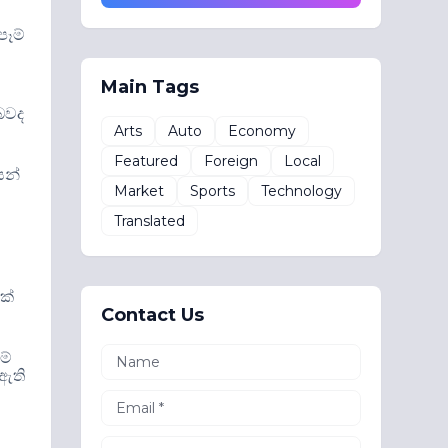
පෑම්
Main Tags
 බවද
Arts
Auto
Economy
Featured
Foreign
Local
යන්
Market
Sports
Technology
Translated
3
ක්
Contact Us
මේ
 ඇති