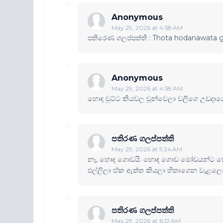
Anonymous
May 29, 2026 at 4:58 AM
පතිරෙණ ගලප්පත්ති : Thota hodanawata 
Anonymous
May 29, 2026 at 4:58 AM
හොඳ චුට්ට කියවල චූන්වෙලා වලිගෙ උඩද
පතිරණ ගලප්පත්ති
May 29, 2026 at 5:24 AM
නෑ, හොඳ ගොඩයි. හොඳ ගොඩ මෝඩයන්ට තේර
එල්ලිලා ඒක ඇත්ත කියලා හිතාගෙන වැළලෙ
පතිරණ ගලප්පත්ති
May 29, 2026 at 6:12 AM