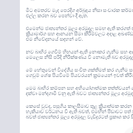
මීට අමතරව මැද පෙරදිග අර්බුදය නිසා සංචාරක කර්
එල්ල කරන බව පෙන්වා දී ඇත
.
එමෙන්ම ජාත්‍යන්තර මූල්‍ය අරමුදල සමඟ ඇති කරග
ක්‍රියාමාර්ග සහ ආනයන සීමා කිරීම්වලට අදාළ අඛණ
එම නිවේදනයේ සඳහන් වේ
.
නව බාහිර ගෙවීම් හිඟයන් ඇති නොකර ගැනීම සහ ආ
මෙලෙස නිසි පරිදි නිරීක්ෂණය වී නොමැති බව අරමු
මේ හේතුවෙන් විදේශීය සංචිත ශක්තිමත් කර ගැනීම සඳ
ගෙවුම් ශේෂ පියවීමේ පියවරයන් ක්‍රමයෙන් ඉවත් කි
මෙම බාහිර කම්පන සහ අභියෝගාත්මක තත්ත්වයන් හ
දක්වා මන්දගාමී වනු ඇති බවට ජාත්‍යන්තර මූල්‍ය අ
කෙසේ වුවද
,
පසුගිය කාලසීමාව තුළ ක්‍රියාත්මක කරන
හැකියාව වර්ධනය වී ඇති බවත්
,
එමඟින් පීඩාවට පත
බවත් ජාත්‍යන්තර මූල්‍ය අරමුදල වැඩිදුරටත් ප්‍රකාශ කර ස