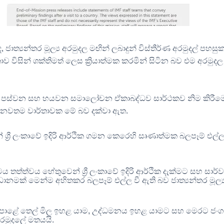
ද
,
ජාත්‍යන්තර මූල්‍ය අරමුදල මඟින් ලබාදුන් විස්තීර්ණ අරමුදල් පහසු
ව විසින් ශක්තිමත් ලෙස ක්‍රියාත්මක කරමින් සිටින බව එම අරමුදල
අදාළ පස්වන සහ හයවන සමාලෝචන ඒකාබද්ධව සාර්ථකව නිම කිරීම
න ලද නවතම වාර්තාවක මේ බව දක්වා ඇත
.
ශ්‍රී ලංකාවේ ඉදිරි ආර්ථික ගමන කෙරෙහි සෘණාත්මක බලපෑම් එල්
ත්ත්වය හේතුවෙන් ශ්‍රී ලංකාවේ ඉදිරි ආර්ථික දැක්මට සහ සාර්
ානමක් මෙන්ම අහිතකර බලපෑම් එල්ල වී ඇති බව ජාත්‍යන්තර මූල්‍
ළේ තෙල් මිල ඉහළ යාම
,
උද්ධමනය ඉහළ යාමට සහ මෙරට ජං
අරමුදලේ මතයයි
.