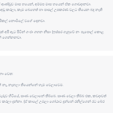
අපේ ආණ්ඩුව මාස හයෙන්, අම්මප මාස හයෙන් ඒක ගොඩදානවා.
් අඩු කරලා, කෑම බෙහෙත් හා පාසල් උපකරණ වලට තියෙන බදු නැති
ශයිකල් නොමිලේ වගේ දෙනවා.
ත් අපි ඇට පිටින් ගංජා ගහන නිසා (ඉස්සර ගැහුවේ නං පැපොල් කොළ
් ගෙන්නනවා.
නා වෙත:
යක් නෑ, නැඟලා තියෙන්නේ හැම වෙලාවෙම.
ැරුව හිටියේ, සෘණ වෙලානේ තිබ්බෙ. සෘණ වෙලා තිබ්බ එක, කවදාවත්
ිංදුව කරලා දුන්නා. (ඒ කාලේ උඹලා ගෝඨාට දුන්නේ රනිල්ගෙන් රට බේර