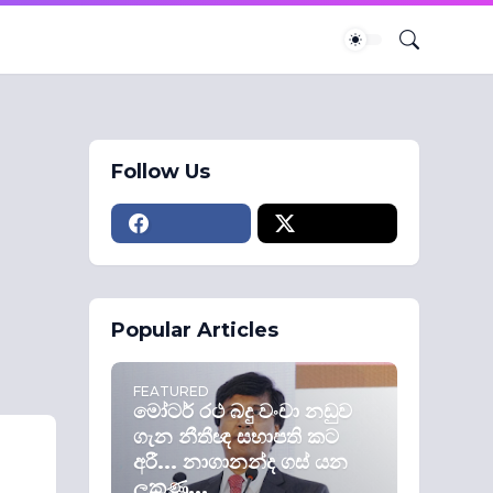
Follow Us
Popular Articles
FEATURED
මෝටර් රථ බදු වංචා නඩුව
ගැන නීතීඥ සභාපති කට
අරී... නාගානන්ද ගස් යන
ලකුණු...