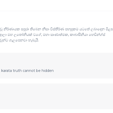
් වූ නිර්ණායක සපුරා තිබෙන නිසා විස්තීර්ණ පහසුකම යටතේ ලබාදෙන මීළ
 දාලා මහ ලතෝනියක් වගේ, මහා සෘණාත්මක, කාබාසිනියා හෙඩින්ග්ස්
එවුන්ට ගැලපෙනවා හැබැයි.
 karata truth cannot be hidden