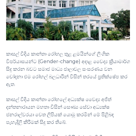
කාසල් වීදිය කාන්තා රෝහල තුළ ළමයින්ගේ ලිංගික
විපර්යාසයන්ට (Gender-change) අදාළ වෛද්‍ය ක්‍රියාමාර්ග
සිදු කරන බවට සමාජ මාධ්‍ය ජාලාවල සංසරණය වන
චෝදනා එම රෝහල් බලධාරීන් විසින් තරයේ ප්‍රතික්ෂේප කර
ඇත.
කාසල් වීදිය කාන්තා රෝහලේ අධ්‍යක්ෂ වෛද්‍ය අජිත්
දන්තනාරායන මහතා විසින් සෞඛ්‍ය සේවා අධ්‍යක්ෂ
ජනරාල්වරයා වෙත ලිපියක් යොමු කරමින් මේ පිළිබඳ
පැහැදිලි කිරීමක් සිදු කර තිබේ.