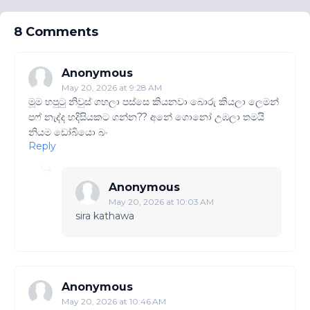
8 Comments
Anonymous
May 20, 2026 at 9:28 AM
මූම හපුටු නිවුස් ගහලා පස්සෙ කියනවා බොරු කියලා ලෙමන්
පෆ් නැද්ද හදිසියකට ගන්න?? අනේ ගොනෝ උඹලා තමයි
නියම ඩෝබියො බං
Reply
Anonymous
May 20, 2026 at 10:03 AM
sira kathawa
Anonymous
May 20, 2026 at 10:46 AM