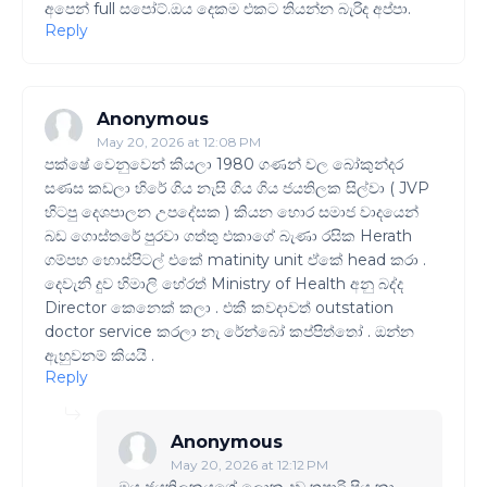
අපෙන් full සපෝට්.ඔය දෙකම එකට තියන්න බැරිද අප්පා.
Reply
Anonymous
May 20, 2026 at 12:08 PM
පක්ෂේ වෙනුවෙන් කියලා 1980 ගණන් වල බෝකුන්දර
සණස කඩලා හිරේ ගිය නැසි ගිය ගිය ජයතිලක සිල්වා ( JVP
හිටපු දෙශපාලන උපදේසක ) කියන හොර සමාජ වාදයෙන්
බඩ ගොස්තරේ පුරවා ගත්තු එකාගේ බැණා රසික Herath
ගම්පහ හොස්පිටල් එකේ matinity unit ඒකේ head කරා .
දෙවැනි දුව හිමාලි හේරත් Ministry of Health අනු බද්ද
Director කෙනෙක් කලා . එකී කවදාවත් outstation
doctor service කරලා නැ රේන්බෝ කප්පිත්තෝ . ඔන්න
ඇහුවනම් කියයි .
Reply
Anonymous
May 20, 2026 at 12:12 PM