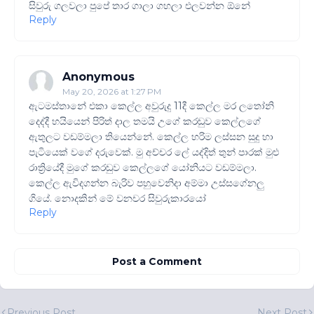
සිවුරු ගලවලා පුපේ තාර ගාලා ගහලා එලවන්න ඕනේ
Reply
Anonymous
May 20, 2026 at 1:27 PM
ඇටමස්තානේ එකා කෙල්ල අවුරුදු 11දී කෙල්ල මර ලතෝනි
දෙද්දී හයියෙන් පිරිත් දාල තමයි උගේ කරඬුව කෙල්ලගේ
ඇතුලට වඩම්මලා තියෙන්නේ. කෙල්ල හරිම ලස්සන සුදු හා
පැටියෙක් වගේ දරුවෙක්. මු අච්චර ලේ යද්දිත් තුන් පාරක් මුළු
රාත්‍රියේදී මුගේ කරඬුව කෙල්ලගේ යෝනියට වඩම්මලා.
කෙල්ල ඇවිදගන්න බැරිව පහුවෙනිදා අම්මා උස්සගේනලු
ගියේ. නොදකින් මේ වනචර සිවුරුකාරයෝ
Reply
Post a Comment
Previous Post
Next Post