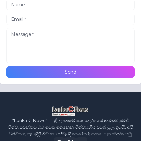
“Lanka C News” — ශ්‍රී ලංකාවේ සහ ලෝකයේ නවතම පුවත්
විශ්වාසවන්තව ඔබ වෙත ගෙනෙන විශ්වසනීය පුවත් මූලාශ්‍රයයි. අපි
විශ්වසය, පැහැදිලි බව සහ නිවැරදි තොරතුරු සඳහා කැපවෙන්නෙමු.