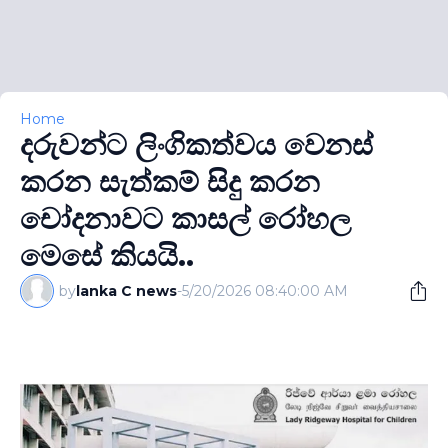
Home
දරුවන්ට ලිංගිකත්වය වෙනස්
කරන සැත්කම් සිදු කරන
චෝදනාවට කාසල් රෝහල
මෙසේ කියයි..
by
lanka C news
-
5/20/2026 08:40:00 AM