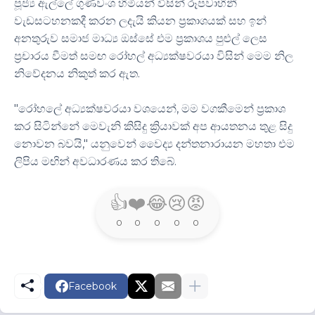
පූජ්‍ය ඇල්ලේ ගුණවංශ හිමියන් විසින් රූපවාහිනී
වැඩසටහනකදී කරන ලදැයි කියන ප්‍රකාශයක් සහ ඉන්
අනතුරුව සමාජ මාධ්‍ය ඔස්සේ එම ප්‍රකාශය පුළුල් ලෙස
ප්‍රචාරය වීමත් සමඟ රෝහල් අධ්‍යක්ෂවරයා විසින් මෙම නිල
නිවේදනය නිකුත් කර ඇත.
"රෝහලේ අධ්‍යක්ෂවරයා වශයෙන්, මම වගකීමෙන් ප්‍රකාශ
කර සිටින්නේ මෙවැනි කිසිදු ක්‍රියාවක් අප ආයතනය තුළ සිදු
නොවන බවයි," යනුවෙන් වෛද්‍ය දන්තනාරායන මහතා එම
ලිපිය මඟින් අවධාරණය කර තිබේ.
👍
❤️
😂
😢
😡
0
0
0
0
0
Facebook