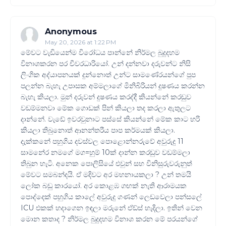
Anonymous
May 20, 2026 at 1:22 PM
මේවට වැඩියෙන්ම විරෝධය පාන්නේ නිර්මල බුදුදහම
විනාශකරන පර චීවරධාරියෝ. උන් දන්නවා දරුවන්ට නිසි
ලිංගික අද්යාපනයක් දුන්නොත් උන්ට සාමණේරයන්ගේ පුප
පලන්න බැහැ උපාසක අම්මලාගේ මිනිබිරියන් දුෂණය කරන්න
බැහැ කියලා. මුන් දරුවන් දුෂණය කරද්දී කියන්නේ කරඬුව
වඩම්මනවා මේක ගොඩක් පින් කියලා තද කරලා ඇතුලට
දාන්නේ. වැඩේ ඉවරවුනාට පස්සේ කියන්නේ මේක කාට හරි
කියලා තිබුනොත් ආනන්තරීය පාප කර්මයක් කියලා.
දැක්කනේ පහුගිය දවස්වල පොළොන්නරුවේ අවුරුදු 11
සාමනේර නමගේ මග=හුම් 10ක් දාන්න කරඬුව වඩම්මලා
තිබුන හැටි. අනෙක පොලිසියේ එවුන් සහ විනිසුරුවරුනුත්
මේවට සමබන්දයි. ඒ මදිවට අර මහනායකලා ? උන් තමයි
ලෝක බඩු කාරයෝ. අර කොළඹ ගඟක් නැති ආරාමයක
පොද්දෙක් පහුගිය කාලේ අවුරුදු ගණන් ලෙඩවෙලා පන්සලේ
ICU එකක් හදාගෙන ඉඳලා මරුනේ ඒඩ්ස් හැදිලා. ඉතින් වෙන
මොන කතාද ? නිර්මල බුදුදහම විනාශ කරන මේ පරයන්ගේ