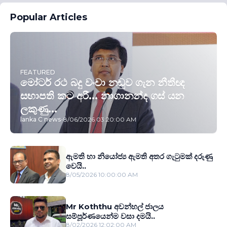
Popular Articles
FEATURED
මෝටර් රථ බදු වංචා නඩුව ගැන නීතීඥ
සභාපති කට අරී... නාගානන්ද ගස් යන
ලකුණු...
lanka C news
-
8/06/2026 03:20:00 AM
ඇමති හා නියෝජ්‍ය ඇමති අතර ගැටුමක් දරුණු
වෙයි..
8/05/2026 10:00:00 AM
Mr Koththu අවන්හල් ජාලය
සම්පූර්ණයෙන්ම වසා දමයි..
8/02/2026 12:02:00 AM