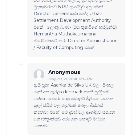
ඔය ජයතිලකයගේ ලොකු දුව තුෂාරි ප්‍රියංකා
මුතුකුමරනව NPP ආණ්ඩුව අපු ගමන්
Director General කරා නේද Urban
Settlement Development Authority
එකේ . ලොකු බැණා (ඔය තුෂාරිගේ හස්බුන්ඩ්)
Hemantha Muthukaumarana
ප්රෝමොටේ කරා Director Administration
/ Faculty of Computing එකේ .
Anonymous
May 20, 2026 at 12:14 PM
ඇයි පුතා Asanka de Silva UK වල . සිංහල
ගැනි අත ඇරලා denmark නාකි සුද්දියක්
ගත්තා . හොරා කාපු ඩොලර් මිලියන ගානක
මුදල් ස්විස් වල තැන්පත් කරලා බිස්නස්
කරනවා එහේ .මේ දවස් වල ආණ්ඩුව සපයන
කොන්ත්‍රාත්තුව අරගෙන හොඳට මාටියා
ගහනවා .