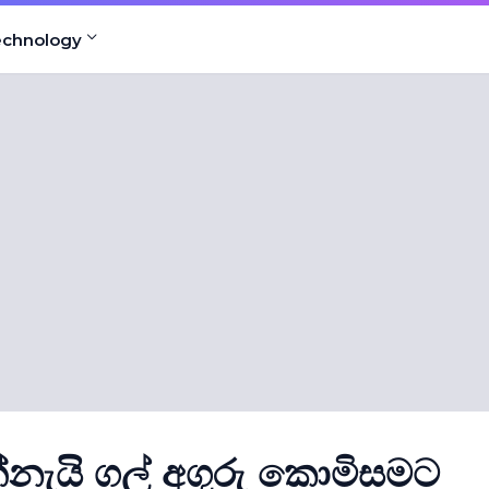
echnology
න්නැයි ගල් අගුරු කොමිසමට