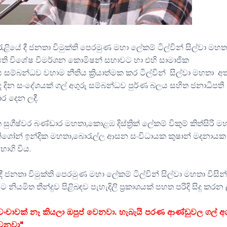
න රැළියේ දී ජනතා විමුක්ති පෙරමුණ මහා ලේකම් ටිල්වින් සිල්වා මහත
ිපති විශේෂ විමර්ශන කොමිෂන් සභාවට හා එහි සාමාජික
ම්බන්ධව වහාම නීතිය ක්‍රියාත්මක කර ටිල්වින් සිල්වා මහතා අත
ද දින සංදේශයක් ගල් අගුරු සම්බන්ධව පුර්ණ බලය සහිත ජනාධිපති
ර දෙන ලදී.
ෂ්වර බණ්ඩාර මහතා,කොළඹ දිස්ත්‍රික් ලේකම් විකුම් කිත්සිරි ම
ශෝන් ඉන්දික මහතා,බොරැල්ල ආසන සංවිධායක කුෂාන් මදනායක
භාගි විය.
ී ජනතා විමුක්ති පෙරමුණ මහා ලේකම් ටිල්වින් සිල්වා මහතා විසින
මිත තීන්දුව පිළිබඳව පැහැදිලි ප්‍රකාශයක් පහත පරිදි සිදු කරන ල
ංචාවක් නෑ කියලා ඔපුප් වෙනවා. හැබැයි පරණ ආණ්ඩුවල ගල් අ
 වෙනවා"