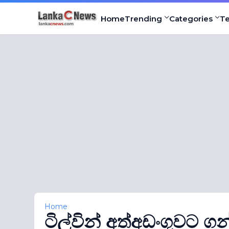
Home
Trending
Categories
T
Home
ටිල්වින් අත්අඩංගුවට ග