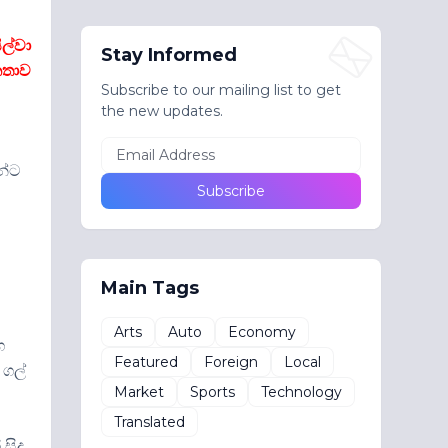
ිල්වා
Stay Informed
 කතාව
Subscribe to our mailing list to get
the new updates.
ද
න්ට
Main Tags
Arts
Auto
Economy
ග
Featured
Foreign
Local
 ගල්
Market
Sports
Technology
Translated
සිදු