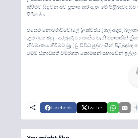
කිරීමට සිදු වන බව ප්‍රකාශ කර ඇත. මේ පිළිබඳව
සිටියේය.
එසේම නොරොච්චෝලේ (ලක්විජය )ගල් අගුරු බලාගාරය,
,උමා ඔය බහු - අරමුණු ව්‍යාපෘතිය වැනි ව්‍යාපෘතින් ක
නිර්මාණය කිරීමට මුල් වු විවිධ පුද්ගලයින් පිළිබ
මෙම ජනාධිපති විමර්ශන කොමිෂන් සභාවෙන් ඉල්ලා සි
Facebook
Twitter
You might like