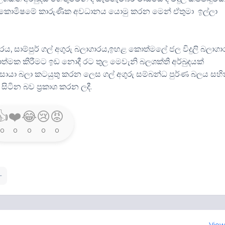
ද ඔබ කොමිෂමේ කාරුණික අවධානය යොමු කරන මෙන් ඒතුමා ඉල්ලා
 සාම්පුර් ගල් අගුරු බලාගාරය,ඉහළ කොත්මලේ ජල විදුලි බලාග
්‍රියාත්මක කිරීමට ඉඩ නොදී රට තුල මෙවැනි බලශක්ති අර්බුදයක්
ඳවද සොයා බලා කටයුතු කරන ලෙස ගල් අගුරු සම්බන්ධ පුර්ණ බලය සහ
ටින බව ප්‍රකාශ කරන ලදී.
👍
❤️
😂
😢
😡
0
0
0
0
0
View 