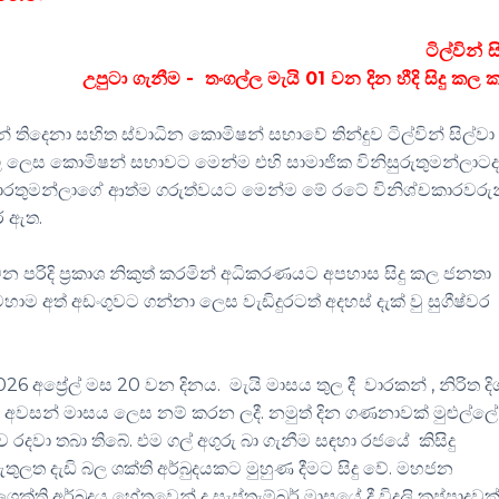
ටිල්වින් ස
උපුටා ගැනීම - තංගල්ල මැයි 01 වන දින හීදි සිදු කල
න් තිදෙනා සහිත ස්වාධින කොමිෂන් සභාවේ තින්දුව ටිල්වින් සිල්වා
තල ලෙස කොමිෂන් සභාවට මෙන්ම එහි සාමාජික විනිසුරුතුමන්ලාට
චකාරතුමන්ලාගේ ආත්ම ගරුත්වයට මෙන්ම මේ රටේ විනිශ්චකාරවරු
ර ඇත.
රිදි ප්‍රකාශ නිකුත් කරමින් අධිකරණයට අපහාස සිදු කල ජනතා
හාම අත් අඩංගුවට ගන්නා ලෙස වැඩිදුරටත් අදහස් දැක් වු සුගීෂ්වර
 අප්‍රේල් මස 20 වන දිනය. මැයි මාසය තුල දී වාරකන් , නිරිත දි
ස අවසන් මාසය ලෙස නම් කරන ලදී. නමුත් දින ගණනාවක් මුළුල්ලේ
දවා තබා තිබේ. එම ගල් අගුරු බා ගැනීම සඳහා රජයේ කිසිදු
ඇතුලත දැඩි බල ශක්ති අර්බුදයකට මුහුණ දීමට සිදු වේ. මහජන
 අර්බුදය හේතුවෙන් ද සැප්තැම්බර් මාසයේ දී විදුලි කප්පාදුවක් 