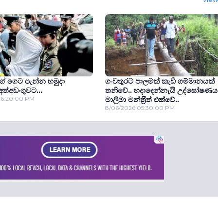
ියගේ ගෙට පැන්න හමුදා
ගංවතුරට පාලමක් කැඩී ගම්මානයක්
ත්අඩංගුවට...
තනිවේ.. හදාදෙන්නැයි උද්ඝෝෂණ
06:20:00 PM
මාලිමා මන්ත‍්‍රීත් එක්වේ..
8/06/2026 05:30:00 PM