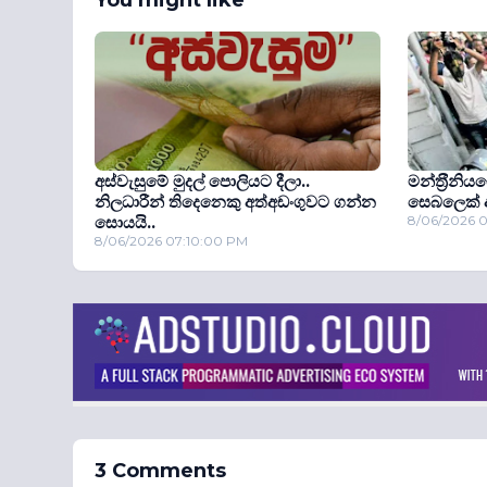
අස්වැසුමේ මුදල් පොලියට දීලා..
මන්ත‍්‍රීන
නිලධාරීන් තිදෙනෙකු අත්අඩංගුවට ගන්න
සෙබලෙක් අ
සොයයි..
8/06/2026 
8/06/2026 07:10:00 PM
3 Comments