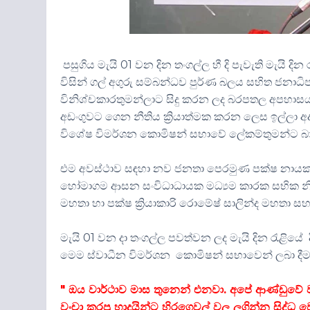
පසුගිය මැයි 01 වන දින තංගල්ල හී දි පැවැති මැයි දි
විසින් ගල් අගුරු සම්බන්ධව පුර්ණ බලය සහිත ජනාධ
විනිශ්චකාරතුමන්ලාට සිදු කරන ලද බරපතල අපහාසය ස
අඩංගුවට ගෙන නීතිය ක්‍රියාත්මක කරන ලෙස ඉල්ලා අ
විශේෂ විමර්ශන කොමිෂන් සභාවේ ලේකම්තුමන්ට බා
එම අවස්ථාව සඳහා නව ජනතා පෙරමුණ පක්ෂ නායක සුගී
හෝමාගම ආසන සංවිධාධායක මධ්‍යම කාරක සභික නි
මහතා හා පක්ෂ ක්‍රියාකාරි රොමේෂ් සාලින්ද මහතා සහ
මැයි 01 වන දා තංගල්ල පවත්වන ලද මැයි දින රැළියේ ද
මෙම ස්වාධීන විමර්ශන කොමිෂන් සභාවෙන් ලබා දීමට නිය
" ඔය වාර්ථාව මාස තුනෙන් එනවා. අපේ ආණ්ඩුවේ ව
වංචා කරපු හාදයින්ට හිරගෙවල් වල ලගින්න සිද්ධ