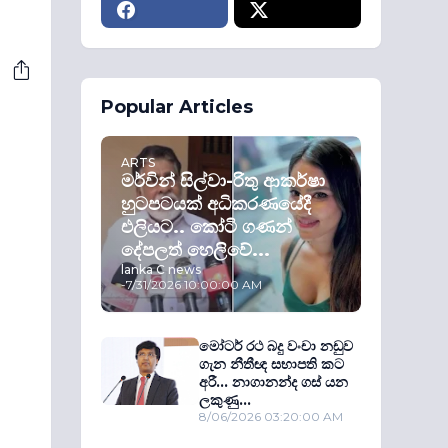
Popular Articles
ARTS
මර්වින් සිල්වා-රිතු ආකර්ෂා
හුටපටයක් අධිකරණයේදී
එලියට.. කෝටි ගණන්
දේපලත් හෙලිවේ...
lanka C news
-
7/31/2026 10:00:00 AM
මෝටර් රථ බදු වංචා නඩුව
ගැන නීතීඥ සභාපති කට
අරී... නාගානන්ද ගස් යන
ලකුණු...
8/06/2026 03:20:00 AM