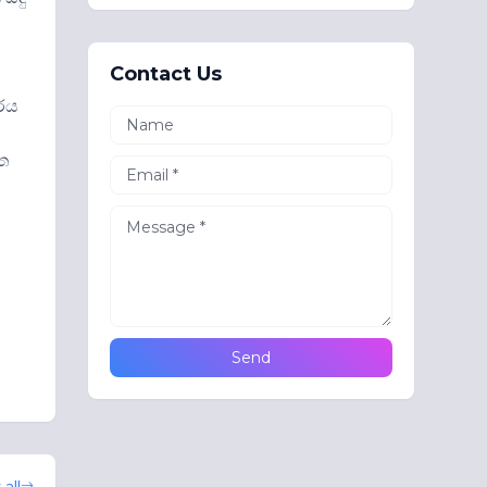
Contact Us
ාරය
ිත
all