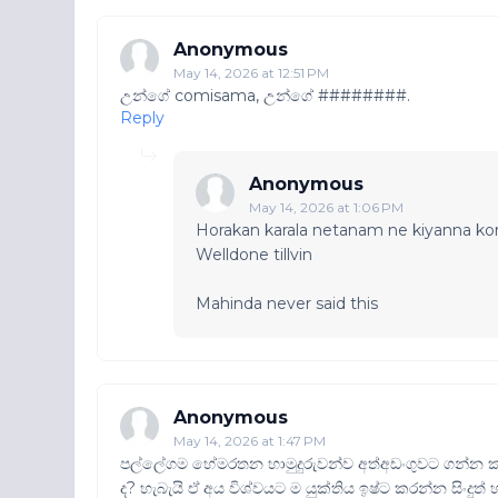
Anonymous
May 14, 2026 at 12:51 PM
උන්ගේ comisama, උන්ගේ ########.
Reply
Anonymous
May 14, 2026 at 1:06 PM
Horakan karala netanam ne kiyanna ko
Welldone tillvin
Mahinda never said this
Anonymous
May 14, 2026 at 1:47 PM
පල්ලේගම හේමරතන හාමුදුරුවන්ව අත්අඩංගුවට ගන්න කතා
ද? හැබැයි ඒ අය විශ්වයට ම යුක්තිය ඉෂ්ට කරන්න සිංදුත්