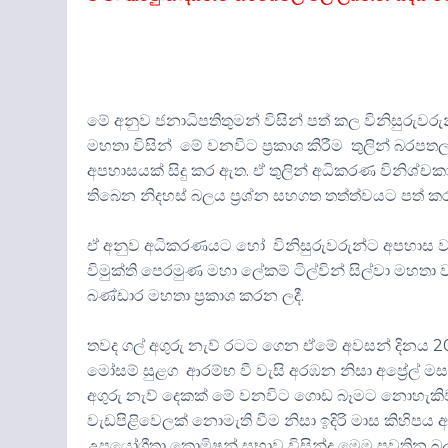
මේ අනුව ජනාධිපතිතුමන් විසින් පත් කල විනිසුරුවරු
මහතා විසින් මේ වනවිට ප්‍රකාශ කිරීම තුලින් බරප
අපහාසයක් සිදු කර ඇත. ඒ තුලින් අධිකරණ විනිශ්
තිබෙන නිදහස් බලය ප්‍රශ්න සහගත තත්ත්වයට පත් ක
ඒ අනුව අධිකරණයට හෝ විනිසුරුවරුන්ට අපහාස වන ප
විමුක්ති පෙරමුණ මහා ලේකම් ටිල්වින් සිල්වා මහතා ව
බණ්ඩාර මහතා ප්‍රකාශ කරන ලදී.
තවද ගල් අගුරු නැව් රටට ගෙන ඒමේ අවසන් දිනය 2026
මෝසම් සුළග ආරම්භ වී වැසි අරඹන නිසා අප්‍රේල් ම
අගුරු නැව් දෙකක් මේ වනවිට ගොඩ බෑමට නොහැකිව ර
වැඩපිළිවෙලක් නොමැති වීම නිසා ඉදිරි මාස කිහිපය 
උපයෝගීතා කොමිෂන් සභාව විසින්ද මෙම පවතින බලශක්ති