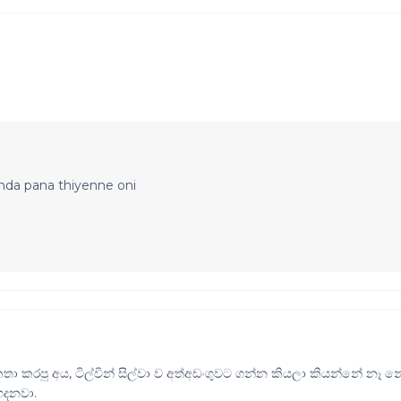
nda pana thiyenne oni
 කරපු අය, ටිල්වින් සිල්වා ව අත්අඩංගුවට ගන්න කියලා කියන්නේ නෑ න
 හදනවා.