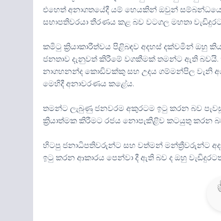
එහෙත් අනාගතයේදී යම් හෙයකින් ඔවුන් සම්බන්ධයෙන්
සභාපතිවරයා තීරණය කළ බව වටගල මහතා වැඩිදුරට
කමිටු ක්‍රියාකාරීත්වය පිළිබඳව අදහස් දක්වමින් ඔහ
ජනතාව දැනුවත් කිරීමේ වගකීමක් තමන්ට ඇති බවයි. කම
නාගහනන්ද කොඩිවක්කු සහ උදය ගම්මන්පිල වැනි අයගෙන
මෙහිදී අනාවරණය කළේය.
තමන්ට ලැබුණු ජනවරම අකුරටම ඉටු කරන බව පැවසූ නි
ක්‍රියාත්මක කිරීමට රජය නොපැකිළිව කටයුතු කරන බ
හිටපු ජනාධිපතිවරුන්ට සහ වත්මන් මන්ත්‍රීවරුන
ඉටු කරන ආකාරය පෙන්වා දී ඇති බව ද ඔහු වැඩිදුරටත්