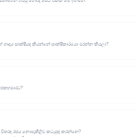
් ඔතාගෙන ගියපු හොරු සෙට් එකක් මේ ඉන්නෙ.
දය සාක්ෂියද කියන්නේ සාක්ෂිකාරයො මරන්න කියලා?
ුදු එකහමාරට?
රීමට විතරද රජය නොපැකිළිව කටයුතු කරන්නෙ?