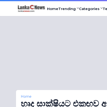
Home
Trending
Categories
T
Home
හෘද සාක්ෂියට එකඟව අපි