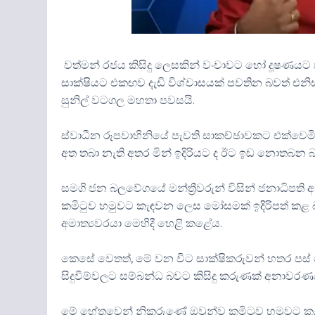
වත්මන් රජය කිසිදු ලෙසකින් වංචාවට හෝ දූෂණයට ස
සාක්ෂියට එකඟව දැඩි විශ්වාසයක් පවතින බවත් එනිසා
සුනිල් වටගල මහතා පවසයි.
ස්වාධීන රූපවාහිනියේ පැවති සාකච්ඡාවකට එක්වෙ
අත තබා නැති අතර මින් ඉදිරියට ද ඊට ඉඩ නොතබන බ
සමගි ජන බලවේගයේ මන්ත්‍රීවරුන් විසින් ජනාධිපති
කමිටුව හමුවට කැඳවන ලෙස මෝසමක් ඉදිරිපත් කළ බවත්
අමාත්‍යවරයා මෙහිදී හෙළි කළේය.
කෙසේ වෙතත්, මේ වන විට සාක්ෂිකරුවන් හතර පස් දෙ
සිදුවීම්වලට සම්බන්ධ බවට කිසිදු කරුණක් අනාවරණ
මේ හේතුවෙන් නිකරුණේ ඔවුන්ව කමිටුව හමුවට කැ