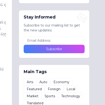
බව ද
Stay Informed
ුණ ද
Subscribe to our mailing list to get
,
the new updates.
 ඔහු
වරම
Main Tags
Arts
Auto
Economy
Featured
Foreign
Local
Market
Sports
Technology
Translated