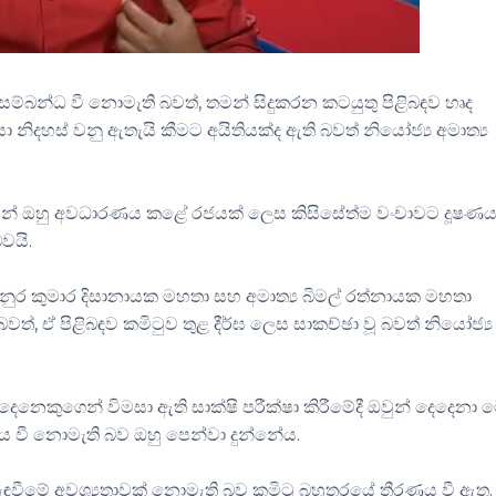
ම්බන්ධ වී නොමැති බවත්, තමන් සිදුකරන කටයුතු පිළිබඳව හෘද
 නිදහස් වනු ඇතැයි කීමට අයිතියක්ද ඇති බවත් නියෝජ්‍ය අමාත්‍ය
මින් ඔහු අවධාරණය කළේ රජයක් ලෙස කිසිසේත්ම වංචාවට දූෂණ
වයි.
 අනුර කුමාර දිසානායක මහතා සහ අමාත්‍ය බිමල් රත්නායක මහතා
, ඒ පිළිබඳව කමිටුව තුළ දීර්ඝ ලෙස සාකච්ඡා වූ බවත් නියෝජ්‍ය
නෙකුගෙන් විමසා ඇති සාක්ෂි පරීක්ෂා කිරීමේදී ඔවුන් දෙදෙනා 
ය වී නොමැති බව ඔහු පෙන්වා දුන්නේය.
ඳවීමේ අවශ්‍යතාවක් නොමැති බව කමිටු බහුතරයේ තීරණය වී ඇත.