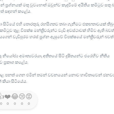
 ප්‍රශ්නයක් මතු වුවහොත් ඔවුන්ව කැඳවීමේ අයිතිය කමිටුව සතු 
ත් සඳහන් කළේය.
ු කියා සිටියේ එහි තොරතුරු රහසිගතව තබා ගැනීමට එකඟතාවයක් තිබ
ිටුව තුළ විපක්ෂ මන්ත්‍රීවරුන්ට වැඩි අවස්ථාවක් හිමිව ඇති බවත්
් වැඩිපුරම හරස් ප්‍රශ්න ඇසුවේ විපක්ෂයේ මන්ත්‍රීවරුන් බවත්
යෝජ්‍ය අමාත්‍යවරයා, අතීතයේ සිටි දූෂිතයන්ට එරෙහිව නීතිය
ව ප්‍රකාශ කළේය.
්ට අදාළ පනත් ගෙන එමින් තමන් වචනයෙන් නොව භාවිතාවෙන් ජන
 කියා සිටියේය.
👍
❤️
😂
😢
😡
0
0
0
0
0