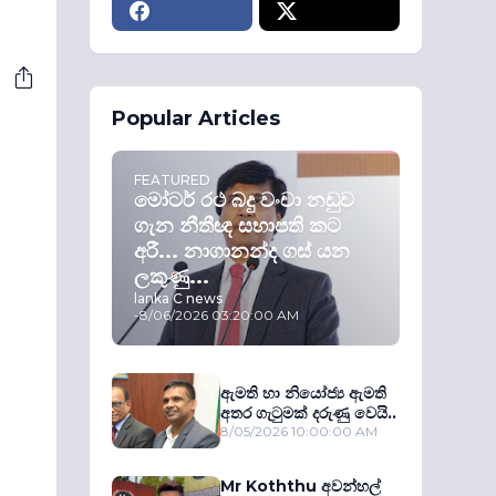
Popular Articles
FEATURED
මෝටර් රථ බදු වංචා නඩුව
ගැන නීතීඥ සභාපති කට
අරී... නාගානන්ද ගස් යන
ලකුණු...
lanka C news
-
8/06/2026 03:20:00 AM
ඇමති හා නියෝජ්‍ය ඇමති
අතර ගැටුමක් දරුණු වෙයි..
8/05/2026 10:00:00 AM
Mr Koththu අවන්හල්