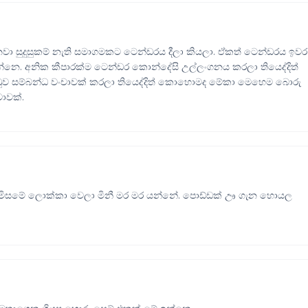
නවා සුදුසුකම් නැති සමාගමකට ටෙන්ඩරය දීලා කියලා. ඒකත් ටෙන්ඩරය ඉවර
්නෙ. අනික කීපාරක්ම ටෙන්ඩර කොන්දේසි උල්ලංගනය කරලා තියෙද්දිත්
්ඩුව සම්බන්ධ වංචාවක් කරලා තියෙද්දිත් කොහොමද මේකා මෙහෙම බොරු
ාවක්.
කොමිසමේ ලොක්කා වෙලා මිනී මර මර යන්නේ. පොඩ්ඩක් ඌ ගැන හොයල