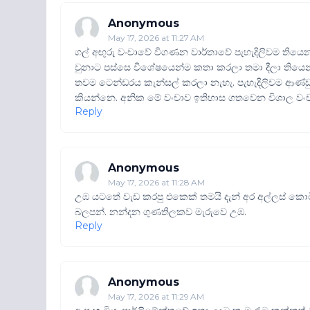
Anonymous
May 17, 2026 at 11:27 AM
ගල් අඟුරු වංචාවේ විගණන වාර්තාවේ පැහැදිලිවම තියෙ
වුනාට පස්සෙ විශේෂයෙන්ම කතා කරලා තමා දීලා තියෙන
තවම ටෙන්ඩරය කැන්සල් කරලා නැහැ. පැහැදිලිවම ආණ
කියන්නෙ. අනික මේ වංචාව ඉතිහාස ගතවෙන විශාල වංච
Reply
Anonymous
May 17, 2026 at 11:28 AM
උඹ යටතේ වැඩ කරපු එකෙක් තමයි දැන් අර අල්ලස් 
බලපන්. නන්දන ගුණතිලකව මැරුවෙ උඹ.
Reply
Anonymous
May 17, 2026 at 11:29 AM