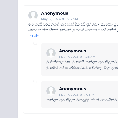
Anonymous
May 17, 2026 at 11:24 AM
මේ ජෙපි පරයන්ගේ හෘද සාක්ෂිය අපි දන්නවා. කැම්පස් ය
හොර හැත්ත හිතන් ඉන්නේ උන්ගේ හොරකම් හරි අනිත් උ
Reply
Anonymous
May 17, 2026 at 11:35 AM
මූ මිනීමරුවෙක්. මූ තමයි නන්දන ගුණතිලකව
මූ තමයි අර සාක්ෂිකාරයාව බෙල්ලෙ වැල දාග
Anonymous
May 17, 2026 at 1:10 PM
නන්දන ගුණතිලක මරාදැමූවන්ටත් එලෙසින්ම