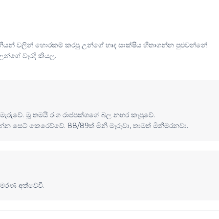
ුනියන් වලින් හොරකම් කරපු උන්ගේ හෘද සාක්ෂිය හිතාගන්න පුළුවන්නේ.
න්ගේ වැරදි කියල.
 මැරුවේ. මූ තමයි රංග රාජපක්ශගේ බල නහර කැපුවේ.
න්න සෙට් කෙරෙව්වේ. 88/89ත් මිනී මැරුවා, තාමත් මිනීමරනවා.
 මරණ අත්වේවි.