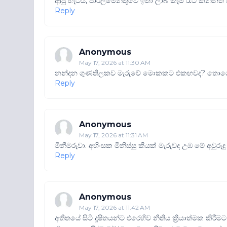
ආපු හැටිය, පාර්ලිමේන්තුවේ ඉතා ලාබ කෑම රෑට කන්නත
Reply
Anonymous
May 17, 2026 at 11:30 AM
නන්දන ගුණතිලකව මැරුවේ මොකකට එකඟවද? තොගේ හෘ
Reply
Anonymous
May 17, 2026 at 11:31 AM
මිනීමරුවා. අහිංසක මිනිස්සු කීයක් මැරුවද උඹ මේ අවුර
Reply
Anonymous
May 17, 2026 at 11:42 AM
අතීතයේ සිටි දූෂිතයන්ට එරෙහිව නීතිය ක්‍රියාත්මක කි