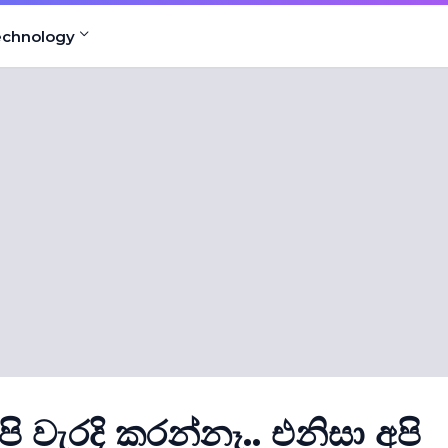
echnology
 වැරදි කරන්නෑ.. එනිසා අපි