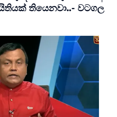
යිතියක් තියෙනවා..- වටගල