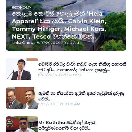
ECONOMY
කොළඹ කොටස් හොල්ලමින් ‘Hela
Apparel’ වසා දමයි.. Calvin Klein,
Tommy Hilfiger, Michael Kors,
NEXT, Tesco මහන්නේ ඔවුන්..
lanka C news
-
8/07/2026 09:20:00 AM
මෝටර් රථ බදු වංචා නඩුව ගැන නීතීඥ සභාපති
කට අරී... නාගානන්ද ගස් යන ලකුණු...
8/06/2026 03:20:00 AM
ඇමති හා නියෝජ්‍ය ඇමති අතර ගැටුමක් දරුණු
වෙයි..
8/05/2026 10:00:00 AM
Mr Koththu අවන්හල් ජාලය
සම්පූර්ණයෙන්ම වසා දමයි..