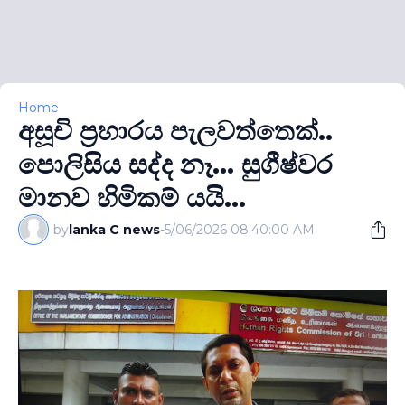
Home
අසූචි ප‍්‍රහාරය පැලවත්තෙක්..
පොලිසිය සද්ද නෑ... සුගීෂ්වර
මානව හිමිකම් යයි...
by
lanka C news
-
5/06/2026 08:40:00 AM