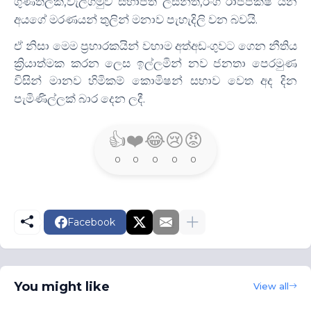
,
,
ගුණතිලක
වැලිගමුව සභාපති ලසන්ත
රංග රාජපක්ෂ යන
.
අයගේ මරණයන් තුලින් මනාව පැහැදිලි වන බවයි
ඒ නිසා මෙම ප්‍රහාරකයින් වහාම අත්අඩංගුවට ගෙන නීතිය
ක්‍රියාත්මක කරන ලෙස ඉල්ලමින් නව ජනතා පෙරමුණ
විසින් මානව හිමිකම් කොමිෂන් සභාව වෙත අද දින
.
පැමිණිල්ලක් බාර දෙන ලදී
👍
❤️
😂
😢
😡
0
0
0
0
0
Facebook
You might like
View all