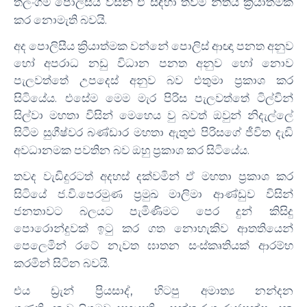
තලංගම පොලිසීය විසින් ඒ සඳහා තවම නීතිය ක්‍රියාත්මක
.
කර නොමැති බවයි
අද පොලිසීය ක්‍රියාත්මක වන්නේ පොලිස් ආඥා පනත අනුව
හෝ අපරාධ නඩු විධාන පනත අනුව හෝ නොව
පැලවත්තේ උපදෙස් අනුව බව එතුමා ප්‍රකාශ කර
.
සිටියේය
එසේම මෙම මැර පිරිස පැලවත්තේ ටිල්වින්
සිල්වා මහතා විසින් මෙහෙය වු බවත් ඔවුන් නිදැල්ලේ
සිටීම සුගීෂ්වර බණ්ඩාර මහතා ඇතුළු පිරිසගේ ජීවිත දැඩි
.
අවධානමක පවතින බව ඔහු ප්‍රකාශ කර සිටියේය
තවද වැඩිදුරටත් අදහස් දක්වමින් ඒ මහතා ප්‍රකාශ කර
.
.
සිටියේ ජ
වි
පෙරමුණ ප්‍රමුඛ මාලිමා ආණ්ඩුව විසින්
ජනතාවට බලයට පැමිණිමට පෙර දුන් කිසිදු
පොරොන්දුවක් ඉටු කර ගත නොහැකිව ආතතියෙන්
පෙලෙමින් රටේ නැවත ඝාතන සංස්කෘතියක් ආරම්භ
.
කරමින් සිටින බවයි
,
එය ඩ්‍රැන් ප්‍රියසාද්
හිටපු අමාත්‍ය නන්දන