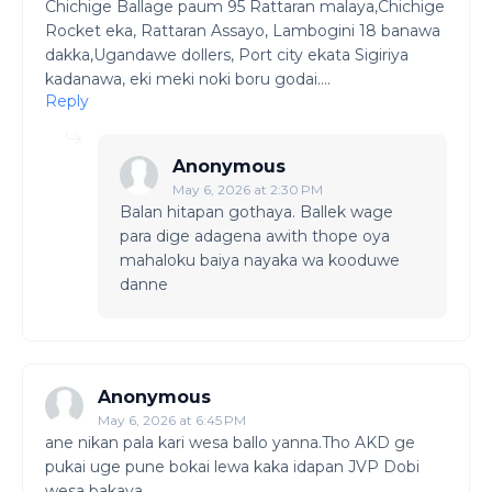
Chichige Ballage paum 95 Rattaran malaya,Chichige
Rocket eka, Rattaran Assayo, Lambogini 18 banawa
dakka,Ugandawe dollers, Port city ekata Sigiriya
kadanawa, eki meki noki boru godai....
Reply
Anonymous
May 6, 2026 at 2:30 PM
Balan hitapan gothaya. Ballek wage
para dige adagena awith thope oya
mahaloku baiya nayaka wa kooduwe
danne
Anonymous
May 6, 2026 at 6:45 PM
ane nikan pala kari wesa ballo yanna.Tho AKD ge
pukai uge pune bokai lewa kaka idapan JVP Dobi
wesa bakaya.