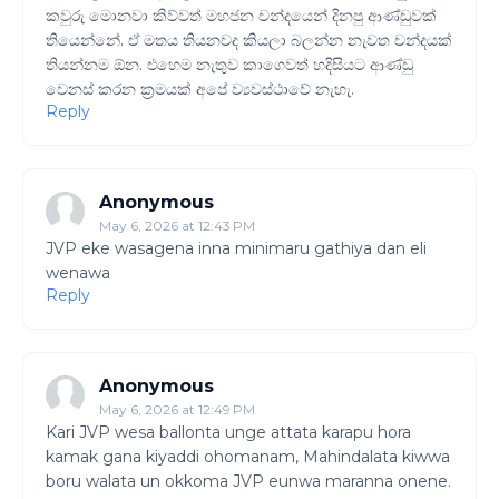
කවුරු මොනවා කිව්වත් මහජන චන්දයෙන් දිනපු ආණ්ඩුවක්
තියෙන්නේ. ඒ මතය තියනවද කියලා බලන්න නැවත චන්දයක්
තියන්නම ඕන. එහෙම නැතුව කාගෙවත් හදිසියට ආණ්ඩු
වෙනස් කරන ක්‍රමයක් අපේ ව්‍යවස්ථාවේ නැහැ.
Reply
Anonymous
May 6, 2026 at 12:43 PM
JVP eke wasagena inna minimaru gathiya dan eli
wenawa
Reply
Anonymous
May 6, 2026 at 12:49 PM
Kari JVP wesa ballonta unge attata karapu hora
kamak gana kiyaddi ohomanam, Mahindalata kiwwa
boru walata un okkoma JVP eunwa maranna onene.