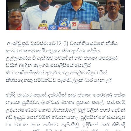
12 (1)
ආණ්ඩුක්‍රම ව්‍යවස්ථාවේ
වගන්තිය යටතේ නීතිය
සැමට එක සමානයි ලෙස දක්වා ඇති වගන්තිය
උල්ලංඝණය වී ඇති බව පවසමින් නව ජනතා පෙරමුණ
විසින් අද දින තලංගම පොලිසියේ පොලිස්
ස්ථානාධිපතිතුමන් ඇතුළු ඉහල පෙලිස් නිළධාරින්
.
කිහිපදෙනකු සම්බන්ධව පැමිණිල්ලක් බාර දෙන ලදී
එහිදි මාධ්‍යට අදහස් දක්වමින් නව ජනතා පෙරමුණ පක්ෂ
,
නායක සුගීෂ්වර බණ්ඩාර මහතා ප්‍රකාශ කලේ
සාමකාමි
,
,
,
උද්ඝෝෂණයට ගොම
බිත්තර
ගල්
මුල් වලින් පහර දෙමින්
අවි ආයුධ පෙන්වමින් තර්ජනය කල පුද්ගයින්ගේ ඡායාරූප
හා වාහන අංක සහිතව පැමිණිලි ඉදිරිපත් කර තිබියදී