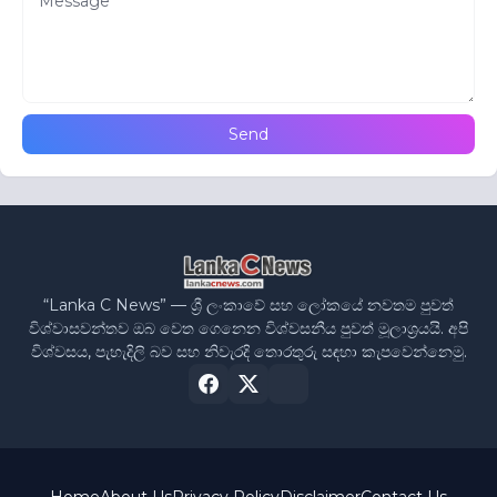
“Lanka C News” — ශ්‍රී ලංකාවේ සහ ලෝකයේ නවතම පුවත්
විශ්වාසවන්තව ඔබ වෙත ගෙනෙන විශ්වසනීය පුවත් මූලාශ්‍රයයි. අපි
විශ්වසය, පැහැදිලි බව සහ නිවැරදි තොරතුරු සඳහා කැපවෙන්නෙමු.