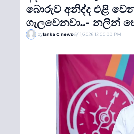
බොරුව අනිද්ද එළි වෙ
ගැලවෙනවා..- නලින් 
by
lanka C news
-
5/11/2026 12:00:00 PM