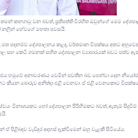
 තමන් කනගාටු වන බවත්, ප්‍රතිපත්ති විරහිත ඔවුන්ගේ මෙම දේශප
ති නලින් හේවගේ මහතා පවසයි.
 තීන්දු මත පදනම්ව දේශපාලනය කළද, වර්තමාන විපක්ෂය අතට අහුව
ල සහ කෙටි ගමනක් සහිත දේශපාලන ව්‍යාපාරයක් බවට පත්ව ඇත
මාජය හමුවේ අනාවරණය වෙමින් පවතින බව පෙන්වා දෙන නියෝජ්
ෙට කියන බොරුව අනිත්දා එළි වෙනවා. ඒ එළි වෙනකොට විපක්ෂ
ස්වයං විනාශයකට හෝ දේශපාලන පිරිහීමකට බවත්, ඇතැම් සිදුවීම්
යි.
් ඒ පිළිබඳව වැඩිදුර අදහස් දැක්වීමෙන් ඔහු වැළකී සිටියේය.