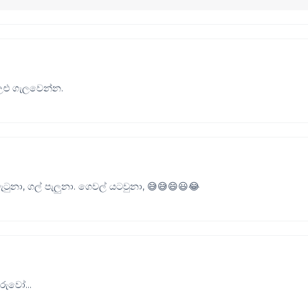
 උළු ගැලවෙන්න.
ුනා, ගල් පැලුනා. ගෙවල් යටවුනා, 😅😅😄😃😂
රුවෝ...