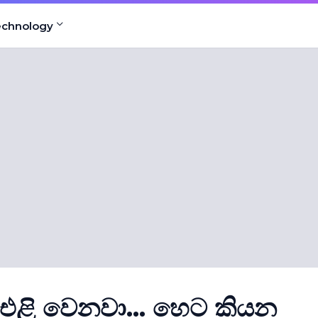
echnology
එළි වෙනවා... හෙට කියන