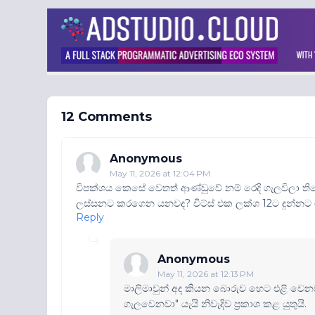
12 Comments
Anonymous
May 11, 2026 at 12:04 PM
විපක්ශය කෙසේ වෙතත් ආණ්ඩුවේ නම් රෙදි ගැලවිලා ත
ලස්සනට කරගෙන යනවද? විට්ස් එක ලක්ශ 12ට දුන්නට ඔ
Reply
Anonymous
May 11, 2026 at 12:13 PM
මාලිමාවුන් අද කියන බොරුව හෙට එළි වෙන
ගැලවෙනවා" යැයි නිවැදිව ප්‍රකාශ කළ යුතුයි.