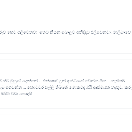
රුව හෙට එලිවෙනවා, හෙට කියන බොලුව අනිද්දට එලිවෙනවා. මාලිමාවේ
ුවන්ට මුහුණ දෙන්නේ ... එක්කෝ උන් අන්ධයෝ වෙන්න ඕන .. නැත්තම
 ගෙවන්න ... කොච්චර සල්ලි තිබ්බත් මොකටද ඕයී ආත්මයක් නැතුව. කර
ු ඔයිට වඩා හොඳයි