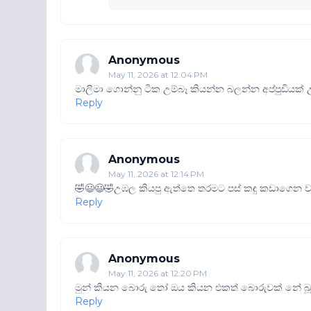
Anonymous
May 11, 2026 at 12:04 PM
මාලිමා ගොන්නු ටික උම්බෑ කියන්න බලන්න අප්පුඩියක්
Reply
Anonymous
May 11, 2026 at 12:14 PM
🤣😃😃🤣උඹල කියපු ඇත්තෙ තරමට පස් කඳු කඩාගෙන වැ‍ට
Reply
Anonymous
May 11, 2026 at 12:20 PM
මුන් කියන බොරු තෝ ඔය කියන එකත් බොරුවක් නේ බූ
Reply