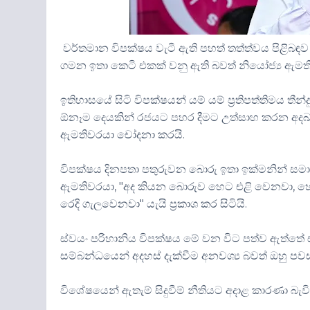
වර්තමාන විපක්ෂය වැටී ඇති පහත් තත්ත්වය පිළිබඳව
ගමන ඉතා කෙටි එකක් වනු ඇති බවත් නියෝජ්‍ය ඇම
ඉතිහාසයේ සිටි විපක්ෂයන් යම් යම් ප්‍රතිපත්තිමය
ඕනෑම දෙයකින් රජයට පහර දීමට උත්සාහ කරන අදබා
ඇමතිවරයා චෝදනා කරයි.
විපක්ෂය දිනපතා පතුරුවන බොරු ඉතා ඉක්මනින් ස
ඇමතිවරයා, "අද කියන බොරුව හෙට එළි වෙනවා, හ
රෙදි ගැලවෙනවා" යැයි ප්‍රකාශ කර සිටියි.
ස්වයං පරිහානිය විපක්ෂය මේ වන විට පත්ව ඇත්තේ 
සම්බන්ධයෙන් අදහස් දැක්වීම අනවශ්‍ය බවත් ඔහු පවස
විශේෂයෙන් ඇතැම් සිදුවීම් නීතියට අදාළ කාරණා බැවින