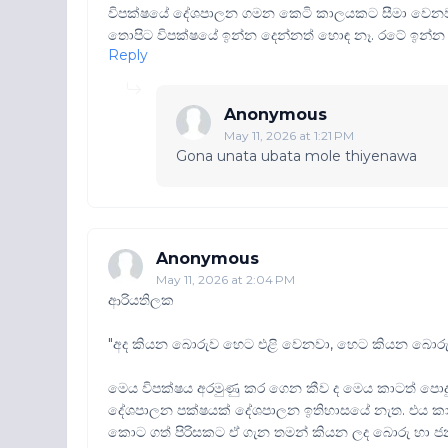
විපක්ෂයේ දේශපාලන ගමන කෙටි කාලයකට සීමා වෙනවා
තොපිට විපක්ෂයේ ඉන්න දෙන්නත් හොඳ නෑ. රටේ ඉන්න
Reply
Anonymous
May 11, 2026 at 1:21 PM
Gona unata ubata mole thiyenawa
Anonymous
May 11, 2026 at 2:04 PM
ආරියතිලක
"අද කියන බොරුව හෙට එළි වෙනවා, හෙට කියන බොරුව
මෙය විපක්ෂය අරමුණු කර ගෙන කීව ද මෙය කාටත් පො
දේශපාලන පක්ෂයක් දේශපාලන ඉතිහාසයේ නැත. එය කා
කොට ගත් පිරිසකට ඒ ගැන තමන් කියන ලද බොරු හා ජනතා