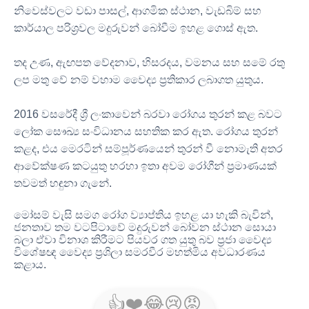
නිවෙස්වලට වඩා පාසල්
,
ආගමික ස්ථාන
,
වැඩබිම් සහ
කාර්යාල පරිශ්‍රවල මදුරුවන් බෝවීම ඉහළ ගොස් ඇත
.
තද උණ
,
ඇඟපත වේදනාව
,
හිසරදය
,
වමනය සහ සමේ රතු
ලප මතු වේ නම් වහාම වෛද්‍ය ප්‍රතිකාර ලබාගත යුතුය
.
2016
වසරේදී ශ්‍රී ලංකාවෙන් බරවා රෝගය තුරන් කළ බවට
ලෝක සෞඛ්‍ය සංවිධානය සහතික කර ඇත
.
රෝගය තුරන්
කළද
,
එය මෙරටින් සම්පූර්ණයෙන් තුරන් වී නොමැති අතර
ආවේක්ෂණ කටයුතු හරහා ඉතා අවම රෝගීන් ප්‍රමාණයක්
තවමත් හඳුනා ගැනේ
.
මෝසම් වැසි සමග රෝග ව්‍යාප්තිය ඉහළ යා හැකි බැවින්
,
ජනතාව තම වටපිටාවේ මදුරුවන් බෝවන ස්ථාන සොයා
බලා ඒවා විනාශ කිරීමට පියවර ගත යුතු බව ප්‍රජා වෛද්‍ය
විශේෂඥ වෛද්‍ය ප්‍රශිලා සමරවීර මහත්මිය අවධාරණය
කළාය
.
👍
❤️
😂
😢
😡