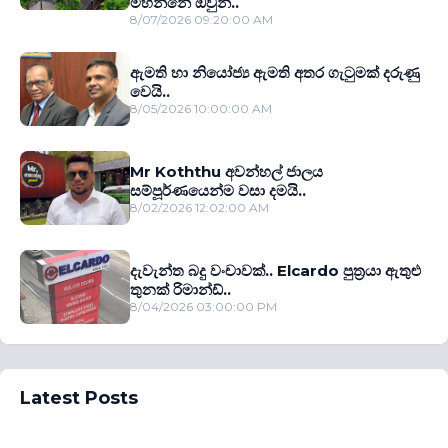
මහන්නේ ඔවුන්..
8/07/2026 09:20:00 AM
ඇමති හා නියෝජ්‍ය ඇමති අතර ගැටුමක් දරුණු
වෙයි..
8/05/2026 10:00:00 AM
Mr Koththu අවන්හල් ජාලය
සම්පූර්ණයෙන්ම වසා දමයි..
8/02/2026 12:02:00 AM
දැවැන්ත බදු වංචාවක්.. Elcardo පුත‍්‍රයා ඇතුළු
තුනක් රිමාන්ඩ්..
8/04/2026 03:00:00 PM
Latest Posts