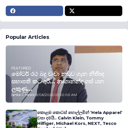
Popular Articles
FEATURED
මෝටර් රථ බදු වංචා නඩුව ගැන නීතීඥ
සභාපති කට අරී... නාගානන්ද ගස් යන
ලකුණු...
lanka C news
-
8/06/2026 03:20:00 AM
කොළඹ කොටස් හොල්ලමින් ‘Hela Apparel’
වසා දමයි.. Calvin Klein, Tommy
Hilfiger, Michael Kors, NEXT, Tesco