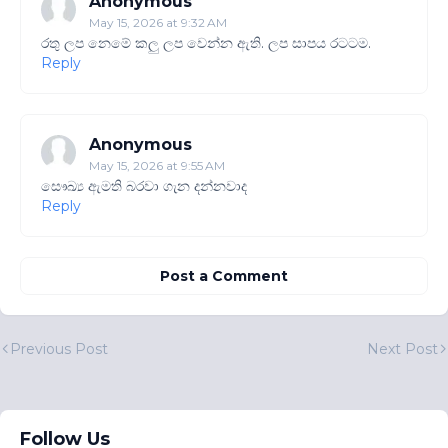
Anonymous
May 15, 2026 at 9:32 AM
රතු ලප නෙමේ කලු ලප වෙන්න ඇති. ලප සාපය රටටම.
Reply
Anonymous
May 15, 2026 at 9:55 AM
සෞඛ්‍ය ඇමති බරවා ගැන දන්නවාද
Reply
Post a Comment
Previous Post
Next Post
Follow Us