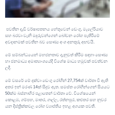
පවතින දැඩි වර්ෂාපතනය හේතුවෙන් ඩෙංගු
,
මැලේරියාව
සහ බරවා වැනි මදුරුවන්ගෙන් බෝවන රෝග පැතිරීමේ
අවදානමක් පවතින බව සෞඛ්‍ය අංශ අනතුරු අඟවයි
.
මේ සම්බන්ධයෙන් මහජනතාව දැනුවත් කිරීම සඳහා සෞඛ්‍ය
හා ජනමාධ්‍ය අමාත්‍යාංශයේදී විශේෂ මාධ්‍ය හමුවක් පවත්වන
ලදී
.
මේ වසරේ මේ දක්වා ඩෙංගු රෝගීන්
27,754
ක් වාර්තා වී ඇති
අතර ඉන් මරණ
14
ක් සිදුව ඇත
.
සමස්ත රෝගීන්ගෙන් සියයට
50
ක්ම බස්නාහිර පළාතෙන් වාර්තා වේ
.
විශේෂයෙන්
කොළඹ
,
ගම්පහ
,
මාතර
,
ගාල්ල
,
රත්නපුර
,
කළුතර සහ නුවර
යන දිස්ත්‍රික්කවල රෝග ව්‍යාප්තිය ඉහළ අගයක පවතී
.